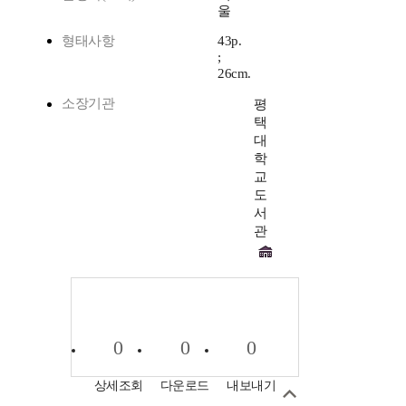
울
형태사항
43p.
;
26cm.
소장기관
평
택
대
학
교
도
서
관
0
0
0
상세조회
다운로드
내보내기