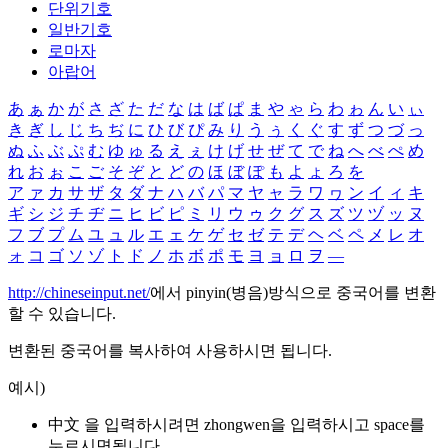
단위기호
일반기호
로마자
아랍어
あ
ぁ
か
が
さ
ざ
た
だ
な
は
ば
ぱ
ま
や
ゃ
ら
わ
ゎ
ん
い
ぃ
き
ぎ
し
じ
ち
ぢ
に
ひ
び
ぴ
み
り
う
ぅ
く
ぐ
す
ず
つ
づ
っ
ぬ
ふ
ぶ
ぷ
む
ゆ
ゅ
る
え
ぇ
け
げ
せ
ぜ
て
で
ね
へ
べ
ぺ
め
れ
お
ぉ
こ
ご
そ
ぞ
と
ど
の
ほ
ぼ
ぽ
も
よ
ょ
ろ
を
ア
ァ
カ
サ
ザ
タ
ダ
ナ
ハ
バ
パ
マ
ヤ
ャ
ラ
ワ
ヮ
ン
イ
ィ
キ
ギ
シ
ジ
チ
ヂ
ニ
ヒ
ビ
ピ
ミ
リ
ウ
ゥ
ク
グ
ス
ズ
ツ
ヅ
ッ
ヌ
フ
ブ
プ
ム
ユ
ュ
ル
エ
ェ
ケ
ゲ
セ
ゼ
テ
デ
ヘ
ベ
ペ
メ
レ
オ
ォ
コ
ゴ
ソ
ゾ
ト
ド
ノ
ホ
ボ
ポ
モ
ヨ
ョ
ロ
ヲ
―
http://chineseinput.net/
에서 pinyin(병음)방식으로 중국어를 변환
할 수 있습니다.
변환된 중국어를 복사하여 사용하시면 됩니다.
예시)
中文 을 입력하시려면
zhongwen
을 입력하시고 space를
누르시면됩니다.