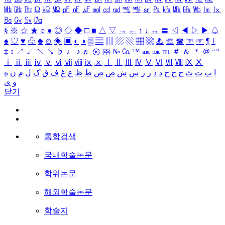
㎒
㎓
㎔
Ω
㏀
㏁
㎊
㎋
㎌
㏖
㏅
㎭
㎮
㎯
㏛
㎩
㎪
㎫
㎬
㏝
㏐
㏓
㏃
㏉
㏜
㏆
§
※
☆
★
○
●
◎
◇
◆
□
■
△
▽
→
←
↑
↓
↔
〓
◁
◀
▷
▶
♤
♠
♡
♥
♧
♣
⊙
◈
▣
◐
◑
▒
▤
▥
▨
▧
▦
▩
♨
☏
☎
☜
☞
¶
†
‡
↕
↗
↙
↖
↘
♭
♩
♪
♬
㉿
㈜
№
㏇
™
㏂
㏘
℡
＃
＆
＊
＠
ª
º
ⅰ
ⅱ
ⅲ
ⅳ
ⅴ
ⅵ
ⅶ
ⅷ
ⅸ
ⅹ
Ⅰ
Ⅱ
Ⅲ
Ⅳ
Ⅴ
Ⅵ
Ⅶ
Ⅷ
Ⅸ
Ⅹ
ا
ب
ت
ث
ج
ح
خ
د
ذ
ر
ز
س
ش
ص
ض
ط
ظ
ع
غ
ف
ق
ک
ل
م
ن
ه
و
ی
닫기
통합검색
국내학술논문
학위논문
해외학술논문
학술지