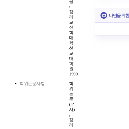
울
:
감
나만을 위한
리
교
신
학
대
학
선
교
대
학
원,
1990
학위논문사항
학
위
논
문
(석
사)
,
감
리