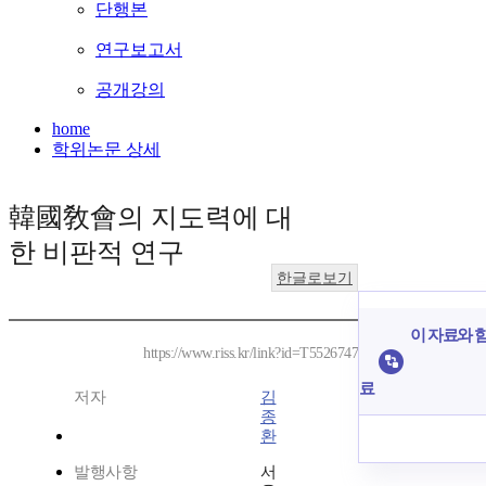
단행본
연구보고서
공개강의
home
학위논문 상세
韓國敎會의 지도력에 대
한 비판적 연구
한글로보기
이 자료와 함
https://www.riss.kr/link?id=T5526747
료
저자
김
종
환
발행사항
서