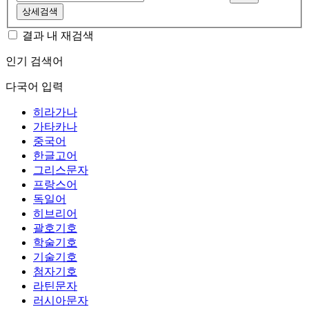
상세검색
결과 내 재검색
인기 검색어
다국어 입력
히라가나
가타카나
중국어
한글고어
그리스문자
프랑스어
독일어
히브리어
괄호기호
학술기호
기술기호
첨자기호
라틴문자
러시아문자