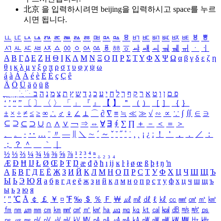
北京 을 입력하시려면
beijing
을 입력하시고 space를 누르
시면 됩니다.
ㅥ
ㅦ
ㅧ
ㅨ
ㅩ
ㅪ
ㅫ
ㅬ
ㅭ
ㅮ
ㅯ
ㅰ
ㅱ
ㅲ
ㅳ
ㅴ
ㅵ
ㅶ
ㅷ
ㅸ
ㅹ
ㅺ
ㅻ
ㅼ
ㅽ
ㅾ
ㅿ
ㆀ
ㆁ
ㆂ
ㆃ
ㆄ
ㆅ
ㆆ
ㆇ
ㆈ
ㆉ
ㆊ
ㆋ
ㆌ
ㆍ
ㆎ
Α
Β
Γ
Δ
Ε
Ζ
Η
Θ
Ι
Κ
Λ
Μ
Ν
Ξ
Ο
Π
Ρ
Σ
Τ
Υ
Φ
Χ
Ψ
Ω
α
β
γ
δ
ε
ζ
η
θ
ι
κ
λ
μ
ν
ξ
ο
π
ρ
σ
τ
υ
φ
χ
ψ
ω
á
à
Á
À
é
è
É
È
ç
Ç
ê
Ä
Ö
Ü
ä
ö
ü
ß
ְ
ֳ
ֲ
ֱ
ָ
ַ
ֵ
ֶ
ִ
ֹ
ּ
ֻ
ׂ
ׁ
ּ
ב
ה
נ
מ
צ
ת
ץ
ש
ד
ג
כ
ע
י
ח
ל
ך
ף
ק
ר
א
ט
ו
ן
ם
פ
‘
’
“
”
〔
〕
〈
〉
「
」
『
』
【
】
＂
（
）
［
］
｛
｝
±
×
÷
≠
≤
≥
∞
∴
♂
♀
∠
⊥
⌒
∂
∇
≡
≒
≪
≫
√
∽
∝
∵
∫
∬
∈
∋
⊆
⊇
⊂
⊃
∪
∩
∧
∨
￢
⇒
⇔
∀
∃
∮
∑
∏
＋
－
＜
＝
＞
、
。
·
‥
…
¨
〃
―
∥
＼
∼
´
～
ˇ
˘
˝
˚
˙
¸
˛
¡
¿
ː
！
＇
，
．
／
：
；
？
＾
＿
｀
｜
½
⅓
⅔
¼
¾
⅛
⅜
⅝
⅞
¹
²
³
⁴
ⁿ
₁
₂
₃
₄
Æ
Ð
Ħ
Ĳ
Ł
Ø
Œ
Þ
Ŧ
Ŋ
æ
đ
ð
ħ
ı
ĳ
ĸ
ŀ
ł
ø
œ
ß
þ
ŧ
ŋ
ŉ
А
Б
В
Г
Д
Е
Ё
Ж
З
И
Й
К
Л
М
Н
О
П
Р
С
Т
У
Ф
Х
Ц
Ч
Ш
Щ
Ъ
Ы
Ь
Э
Ю
Я
а
б
в
г
д
е
ё
ж
з
и
й
к
л
м
н
о
п
р
с
т
у
ф
х
ц
ч
ш
щ
ъ
ы
ь
э
ю
я
′
″
℃
Å
￠
￡
￥
¤
℉
‰
＄
％
Ｆ
￦
㎕
㎖
㎗
ℓ
㎘
㏄
㎣
㎤
㎥
㎦
㎙
㎚
㎛
㎜
㎝
㎞
㎟
㎠
㎡
㎢
㏊
㎍
㎎
㎏
㏏
㎈
㎉
㏈
㎧
㎨
㎰
㎱
㎲
㎳
㎴
㎵
㎶
㎷
㎸
㎹
㎀
㎁
㎂
㎃
㎄
㎺
㎻
㎽
㎾
㎿
㎐
㎑