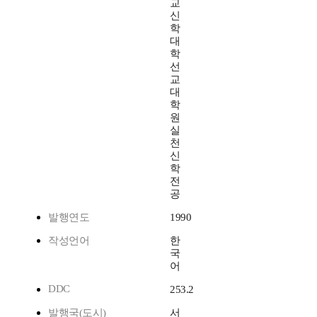
교
신
학
대
학
선
교
대
학
원
실
천
신
학
전
공
발행연도
1990
작성언어
한
국
어
DDC
253.2
발행국(도시)
서