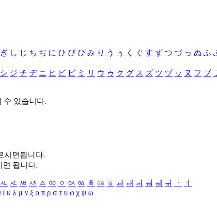
ぎ
し
じ
ち
ぢ
に
ひ
び
ぴ
み
り
う
ぅ
く
ぐ
す
ず
つ
づ
っ
ぬ
ふ
シ
ジ
チ
ヂ
ニ
ヒ
ビ
ピ
ミ
リ
ウ
ゥ
ク
グ
ス
ズ
ツ
ヅ
ッ
ヌ
フ
ブ
할 수 있습니다.
누르시면됩니다.
시면 됩니다.
ㅻ
ㅼ
ㅽ
ㅾ
ㅿ
ㆀ
ㆁ
ㆂ
ㆃ
ㆄ
ㆅ
ㆆ
ㆇ
ㆈ
ㆉ
ㆊ
ㆋ
ㆌ
ㆍ
ㆎ
θ
ι
κ
λ
μ
ν
ξ
ο
π
ρ
σ
τ
υ
φ
χ
ψ
ω