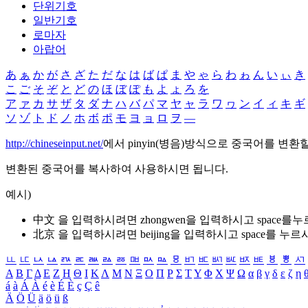
단위기호
일반기호
로마자
아랍어
あ
ぁ
か
が
さ
ざ
た
だ
な
は
ば
ぱ
ま
や
ゃ
ら
わ
ゎ
ん
い
ぃ
き
こ
ご
そ
ぞ
と
ど
の
ほ
ぼ
ぽ
も
よ
ょ
ろ
を
ア
ァ
カ
サ
ザ
タ
ダ
ナ
ハ
バ
パ
マ
ヤ
ャ
ラ
ワ
ヮ
ン
イ
ィ
キ
ギ
ソ
ゾ
ト
ド
ノ
ホ
ボ
ポ
モ
ヨ
ョ
ロ
ヲ
―
http://chineseinput.net/
에서 pinyin(병음)방식으로 중국어를 변환
변환된 중국어를 복사하여 사용하시면 됩니다.
예시)
中文 을 입력하시려면
zhongwen
을 입력하시고 space를
北京 을 입력하시려면
beijing
을 입력하시고 space를 누르
ㅥ
ㅦ
ㅧ
ㅨ
ㅩ
ㅪ
ㅫ
ㅬ
ㅭ
ㅮ
ㅯ
ㅰ
ㅱ
ㅲ
ㅳ
ㅴ
ㅵ
ㅶ
ㅷ
ㅸ
ㅹ
ㅺ
Α
Β
Γ
Δ
Ε
Ζ
Η
Θ
Ι
Κ
Λ
Μ
Ν
Ξ
Ο
Π
Ρ
Σ
Τ
Υ
Φ
Χ
Ψ
Ω
α
β
γ
δ
ε
ζ
η
á
à
Á
À
é
è
É
È
ç
Ç
ê
Ä
Ö
Ü
ä
ö
ü
ß