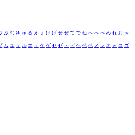
ぶ
ぷ
む
ゆ
ゅ
る
え
ぇ
け
げ
せ
ぜ
て
で
ね
へ
べ
ぺ
め
れ
お
ぉ
プ
ム
ユ
ュ
ル
エ
ェ
ケ
ゲ
セ
ゼ
テ
デ
ヘ
ベ
ペ
メ
レ
オ
ォ
コ
ゴ