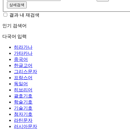
상세검색
결과 내 재검색
인기 검색어
다국어 입력
히라가나
가타카나
중국어
한글고어
그리스문자
프랑스어
독일어
히브리어
괄호기호
학술기호
기술기호
첨자기호
라틴문자
러시아문자