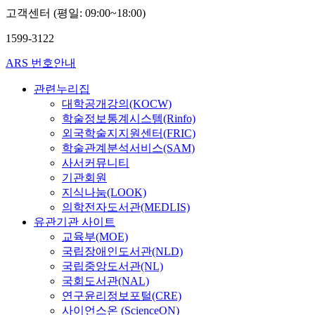
고객센터 (평일: 09:00~18:00)
1599-3122
ARS 번호안내
관련누리집
대학공개강의(KOCW)
학술정보통계시스템(Rinfo)
외국학술지지원센터(FRIC)
학술관계분석서비스(SAM)
사서커뮤니티
기관회원
지식나눔(LOOK)
의학전자도서관(MEDLIS)
유관기관 사이트
교육부(MOE)
국립장애인도서관(NLD)
국립중앙도서관(NL)
국회도서관(NAL)
연구윤리정보포털(CRE)
사이언스온 (ScienceON)