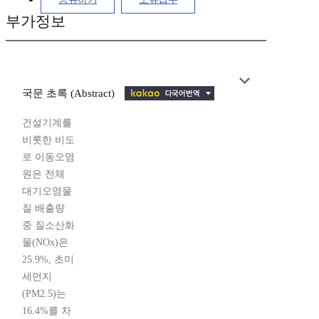
부가정보
국문 초록 (Abstract)
건설기계를
비롯한 비도
로 이동오염
원은 전체
대기오염물
질 배출량
중 질소산화
물(NOx)은
25.9%, 초미
세먼지
(PM2.5)는
16.4%를 차