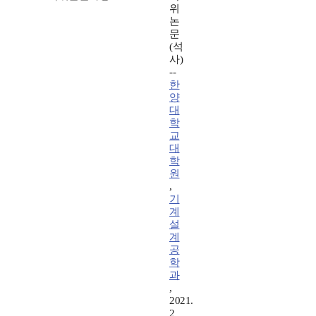
위
논
문
(석
사)
--
한
양
대
학
교
대
학
원
,
기
계
설
계
공
학
과
,
2021.
2