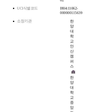
62
UCI식별코드
I804:11062-
000000115639
소장기관
한
양
대
학
교
안
산
캠
퍼
스
한
양
대
학
교
중
앙