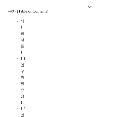
목차 (Table of Contents)
제
1
장
서
론
1
1.1
연
구
의
필
요
성
1
1.2
연