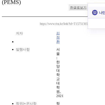
(PEMS)
한글로보기
나만
https://www.riss.kr/link?id=T15751565
저자
김
정
환
발행사항
서
울
:
한
양
대
학
교
대
학
원,
2021
학위논문사항
학