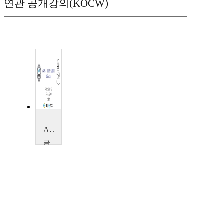
연관 공개강의(KOCW)
ANSYS로 기계공학 섭렵하기
금
오
공
과
대
학
교
오
충
석