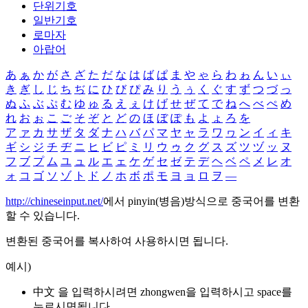
단위기호
일반기호
로마자
아랍어
あ
ぁ
か
が
さ
ざ
た
だ
な
は
ば
ぱ
ま
や
ゃ
ら
わ
ゎ
ん
い
ぃ
き
ぎ
し
じ
ち
ぢ
に
ひ
び
ぴ
み
り
う
ぅ
く
ぐ
す
ず
つ
づ
っ
ぬ
ふ
ぶ
ぷ
む
ゆ
ゅ
る
え
ぇ
け
げ
せ
ぜ
て
で
ね
へ
べ
ぺ
め
れ
お
ぉ
こ
ご
そ
ぞ
と
ど
の
ほ
ぼ
ぽ
も
よ
ょ
ろ
を
ア
ァ
カ
サ
ザ
タ
ダ
ナ
ハ
バ
パ
マ
ヤ
ャ
ラ
ワ
ヮ
ン
イ
ィ
キ
ギ
シ
ジ
チ
ヂ
ニ
ヒ
ビ
ピ
ミ
リ
ウ
ゥ
ク
グ
ス
ズ
ツ
ヅ
ッ
ヌ
フ
ブ
プ
ム
ユ
ュ
ル
エ
ェ
ケ
ゲ
セ
ゼ
テ
デ
ヘ
ベ
ペ
メ
レ
オ
ォ
コ
ゴ
ソ
ゾ
ト
ド
ノ
ホ
ボ
ポ
モ
ヨ
ョ
ロ
ヲ
―
http://chineseinput.net/
에서 pinyin(병음)방식으로 중국어를 변환
할 수 있습니다.
변환된 중국어를 복사하여 사용하시면 됩니다.
예시)
中文 을 입력하시려면
zhongwen
을 입력하시고 space를
누르시면됩니다.