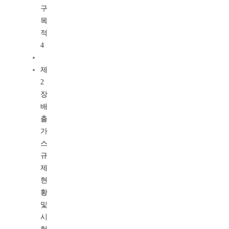
구
목
적
4
제
2
장
배
출
가
스
규
제
현
황
및
시