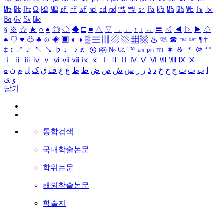
㎒
㎓
㎔
Ω
㏀
㏁
㎊
㎋
㎌
㏖
㏅
㎭
㎮
㎯
㏛
㎩
㎪
㎫
㎬
㏝
㏐
㏓
㏃
㏉
㏜
㏆
§
※
☆
★
○
●
◎
◇
◆
□
■
△
▽
→
←
↑
↓
↔
〓
◁
◀
▷
▶
♤
♠
♡
♥
♧
♣
⊙
◈
▣
◐
◑
▒
▤
▥
▨
▧
▦
▩
♨
☏
☎
☜
☞
¶
†
‡
↕
↗
↙
↖
↘
♭
♩
♪
♬
㉿
㈜
№
㏇
™
㏂
㏘
℡
＃
＆
＊
＠
ª
º
ⅰ
ⅱ
ⅲ
ⅳ
ⅴ
ⅵ
ⅶ
ⅷ
ⅸ
ⅹ
Ⅰ
Ⅱ
Ⅲ
Ⅳ
Ⅴ
Ⅵ
Ⅶ
Ⅷ
Ⅸ
Ⅹ
ا
ب
ت
ث
ج
ح
خ
د
ذ
ر
ز
س
ش
ص
ض
ط
ظ
ع
غ
ف
ق
ک
ل
م
ن
ه
و
ی
닫기
통합검색
국내학술논문
학위논문
해외학술논문
학술지