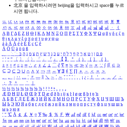
北京 을 입력하시려면
beijing
을 입력하시고 space를 누르
시면 됩니다.
ㅥ
ㅦ
ㅧ
ㅨ
ㅩ
ㅪ
ㅫ
ㅬ
ㅭ
ㅮ
ㅯ
ㅰ
ㅱ
ㅲ
ㅳ
ㅴ
ㅵ
ㅶ
ㅷ
ㅸ
ㅹ
ㅺ
ㅻ
ㅼ
ㅽ
ㅾ
ㅿ
ㆀ
ㆁ
ㆂ
ㆃ
ㆄ
ㆅ
ㆆ
ㆇ
ㆈ
ㆉ
ㆊ
ㆋ
ㆌ
ㆍ
ㆎ
Α
Β
Γ
Δ
Ε
Ζ
Η
Θ
Ι
Κ
Λ
Μ
Ν
Ξ
Ο
Π
Ρ
Σ
Τ
Υ
Φ
Χ
Ψ
Ω
α
β
γ
δ
ε
ζ
η
θ
ι
κ
λ
μ
ν
ξ
ο
π
ρ
σ
τ
υ
φ
χ
ψ
ω
á
à
Á
À
é
è
É
È
ç
Ç
ê
Ä
Ö
Ü
ä
ö
ü
ß
ְ
ֳ
ֲ
ֱ
ָ
ַ
ֵ
ֶ
ִ
ֹ
ּ
ֻ
ׂ
ׁ
ּ
ב
ה
נ
מ
צ
ת
ץ
ש
ד
ג
כ
ע
י
ח
ל
ך
ף
ק
ר
א
ט
ו
ן
ם
פ
‘
’
“
”
〔
〕
〈
〉
「
」
『
』
【
】
＂
（
）
［
］
｛
｝
±
×
÷
≠
≤
≥
∞
∴
♂
♀
∠
⊥
⌒
∂
∇
≡
≒
≪
≫
√
∽
∝
∵
∫
∬
∈
∋
⊆
⊇
⊂
⊃
∪
∩
∧
∨
￢
⇒
⇔
∀
∃
∮
∑
∏
＋
－
＜
＝
＞
、
。
·
‥
…
¨
〃
―
∥
＼
∼
´
～
ˇ
˘
˝
˚
˙
¸
˛
¡
¿
ː
！
＇
，
．
／
：
；
？
＾
＿
｀
｜
½
⅓
⅔
¼
¾
⅛
⅜
⅝
⅞
¹
²
³
⁴
ⁿ
₁
₂
₃
₄
Æ
Ð
Ħ
Ĳ
Ł
Ø
Œ
Þ
Ŧ
Ŋ
æ
đ
ð
ħ
ı
ĳ
ĸ
ŀ
ł
ø
œ
ß
þ
ŧ
ŋ
ŉ
А
Б
В
Г
Д
Е
Ё
Ж
З
И
Й
К
Л
М
Н
О
П
Р
С
Т
У
Ф
Х
Ц
Ч
Ш
Щ
Ъ
Ы
Ь
Э
Ю
Я
а
б
в
г
д
е
ё
ж
з
и
й
к
л
м
н
о
п
р
с
т
у
ф
х
ц
ч
ш
щ
ъ
ы
ь
э
ю
я
′
″
℃
Å
￠
￡
￥
¤
℉
‰
＄
％
Ｆ
￦
㎕
㎖
㎗
ℓ
㎘
㏄
㎣
㎤
㎥
㎦
㎙
㎚
㎛
㎜
㎝
㎞
㎟
㎠
㎡
㎢
㏊
㎍
㎎
㎏
㏏
㎈
㎉
㏈
㎧
㎨
㎰
㎱
㎲
㎳
㎴
㎵
㎶
㎷
㎸
㎹
㎀
㎁
㎂
㎃
㎄
㎺
㎻
㎽
㎾
㎿
㎐
㎑