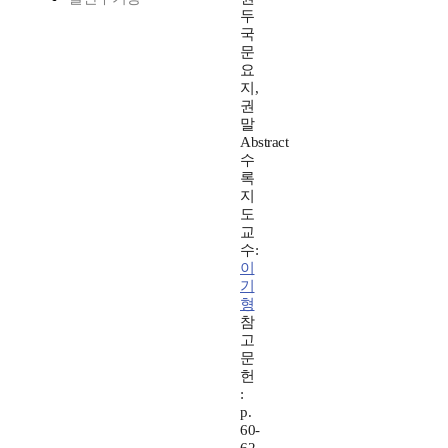
두
국
문
요
지,
권
말
Abstract
수
록
지
도
교
수:
이
기
형
참
고
문
헌
:
p.
60-