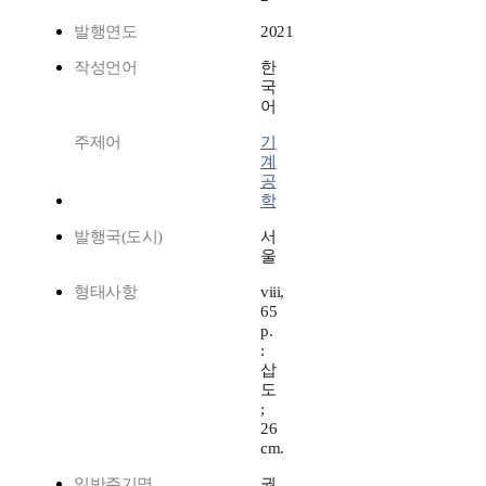
발행연도
2021
작성언어
한
국
어
주제어
기
계
공
학
발행국(도시)
서
울
형태사항
viii,
65
p.
:
삽
도
;
26
cm.
일반주기명
권