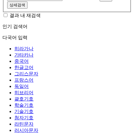
상세검색
결과 내 재검색
인기 검색어
다국어 입력
히라가나
가타카나
중국어
한글고어
그리스문자
프랑스어
독일어
히브리어
괄호기호
학술기호
기술기호
첨자기호
라틴문자
러시아문자