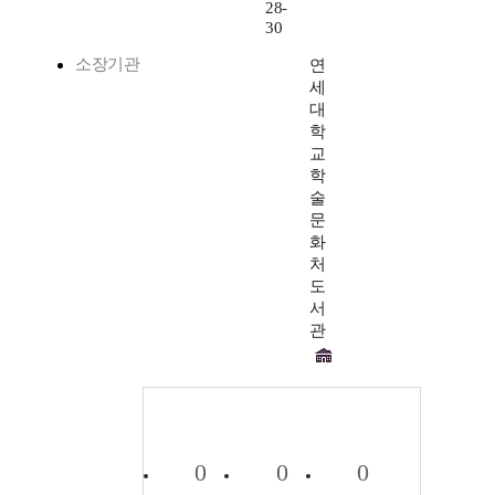
28-
30
소장기관
연
세
대
학
교
학
술
문
화
처
도
서
관
0
0
0