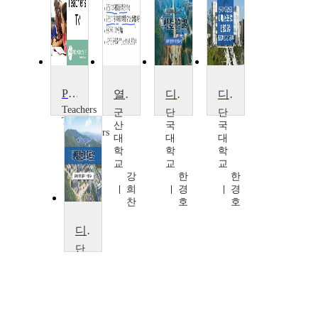
Preparing for Transfer
열전달
디지털 순차 논리회로
디지털논리회로2
Teachers
군
단
단
TV
산
국
국
Teachers
대
대
대
TV
학
학
학
교
교
교
강
한
한
희
경
경
찬
호
호
디지털 순차 논리회로
단
국
대
학
교
한