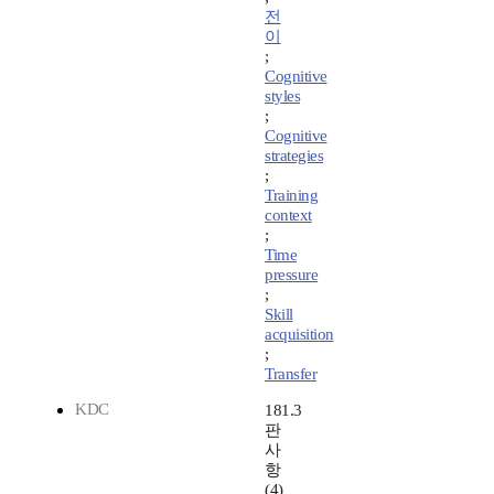
전
이
;
Cognitive
styles
;
Cognitive
strategies
;
Training
context
;
Time
pressure
;
Skill
acquisition
;
Transfer
KDC
181.3
판
사
항
(4)