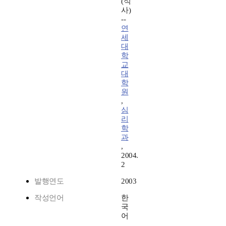
(석
사)
--
연
세
대
학
교
대
학
원
,
심
리
학
과
,
2004.
2
발행연도
2003
작성언어
한
국
어