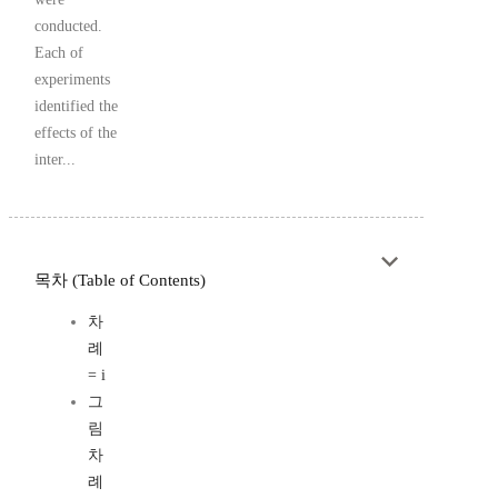
conducted.
Each of
experiments
identified the
effects of the
inter...
목차 (Table of Contents)
차
례
= i
그
림
차
례