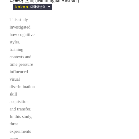
다국어 초록 (Multilingual Abstract)
This study
investigated
how cognitive
styles,
training
contexts and
time pressure
influenced
visual
discrimination
skill
acquisition
and transfer.
In this study,
three
experiments
were