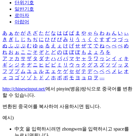
단위기호
일반기호
로마자
아랍어
あ
ぁ
か
が
さ
ざ
た
だ
な
は
ば
ぱ
ま
や
ゃ
ら
わ
ゎ
ん
い
ぃ
き
ぎ
し
じ
ち
ぢ
に
ひ
び
ぴ
み
り
う
ぅ
く
ぐ
す
ず
つ
づ
っ
ぬ
ふ
ぶ
ぷ
む
ゆ
ゅ
る
え
ぇ
け
げ
せ
ぜ
て
で
ね
へ
べ
ぺ
め
れ
お
ぉ
こ
ご
そ
ぞ
と
ど
の
ほ
ぼ
ぽ
も
よ
ょ
ろ
を
ア
ァ
カ
サ
ザ
タ
ダ
ナ
ハ
バ
パ
マ
ヤ
ャ
ラ
ワ
ヮ
ン
イ
ィ
キ
ギ
シ
ジ
チ
ヂ
ニ
ヒ
ビ
ピ
ミ
リ
ウ
ゥ
ク
グ
ス
ズ
ツ
ヅ
ッ
ヌ
フ
ブ
プ
ム
ユ
ュ
ル
エ
ェ
ケ
ゲ
セ
ゼ
テ
デ
ヘ
ベ
ペ
メ
レ
オ
ォ
コ
ゴ
ソ
ゾ
ト
ド
ノ
ホ
ボ
ポ
モ
ヨ
ョ
ロ
ヲ
―
http://chineseinput.net/
에서 pinyin(병음)방식으로 중국어를 변환
할 수 있습니다.
변환된 중국어를 복사하여 사용하시면 됩니다.
예시)
中文 을 입력하시려면
zhongwen
을 입력하시고 space를
누르시면됩니다.