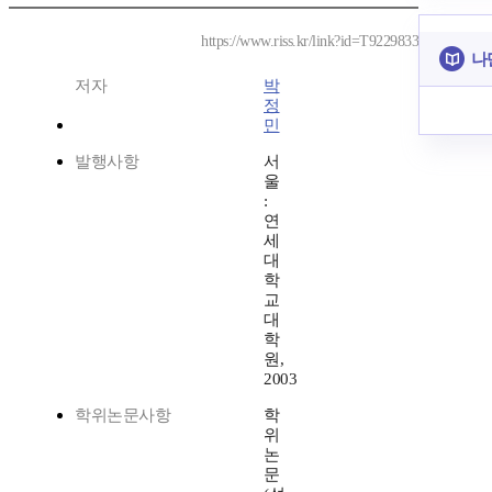
https://www.riss.kr/link?id=T9229833
나
저자
박
정
민
발행사항
서
울
:
연
세
대
학
교
대
학
원,
2003
학위논문사항
학
위
논
문