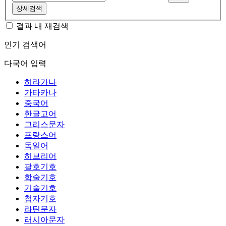
상세검색
결과 내 재검색
인기 검색어
다국어 입력
히라가나
가타카나
중국어
한글고어
그리스문자
프랑스어
독일어
히브리어
괄호기호
학술기호
기술기호
첨자기호
라틴문자
러시아문자