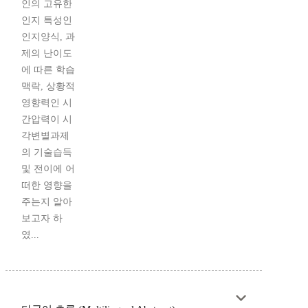
인의 고유한
인지 특성인
인지양식, 과
제의 난이도
에 따른 학습
맥락, 상황적
영향력인 시
간압력이 시
각변별과제
의 기술습득
및 전이에 어
떠한 영향을
주는지 알아
보고자 하
였...