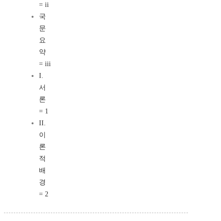
= ii
국
문
요
약
= iii
I.
서
론
= 1
II.
이
론
적
배
경
= 2