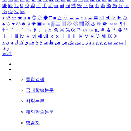
㎒
㎓
㎔
Ω
㏀
㏁
㎊
㎋
㎌
㏖
㏅
㎭
㎮
㎯
㏛
㎩
㎪
㎫
㎬
㏝
㏐
㏓
㏃
㏉
㏜
㏆
§
※
☆
★
○
●
◎
◇
◆
□
■
△
▽
→
←
↑
↓
↔
〓
◁
◀
▷
▶
♤
♠
♡
♥
♧
♣
⊙
◈
▣
◐
◑
▒
▤
▥
▨
▧
▦
▩
♨
☏
☎
☜
☞
¶
†
‡
↕
↗
↙
↖
↘
♭
♩
♪
♬
㉿
㈜
№
㏇
™
㏂
㏘
℡
＃
＆
＊
＠
ª
º
ⅰ
ⅱ
ⅲ
ⅳ
ⅴ
ⅵ
ⅶ
ⅷ
ⅸ
ⅹ
Ⅰ
Ⅱ
Ⅲ
Ⅳ
Ⅴ
Ⅵ
Ⅶ
Ⅷ
Ⅸ
Ⅹ
ا
ب
ت
ث
ج
ح
خ
د
ذ
ر
ز
س
ش
ص
ض
ط
ظ
ع
غ
ف
ق
ک
ل
م
ن
ه
و
ی
닫기
통합검색
국내학술논문
학위논문
해외학술논문
학술지