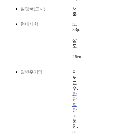
발행국(도시)
서
울
형태사항
iii,
33p.
:
삽
도
;
26cm
.
일반주기명
지
도
교
수:
한
광
희
참
고
문
헌:
p.