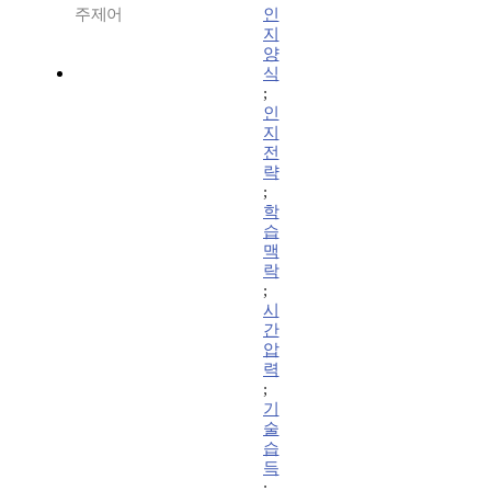
주제어
인
지
양
식
;
인
지
전
략
;
학
습
맥
락
;
시
간
압
력
;
기
술
습
득
;