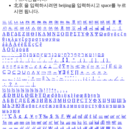
北京 을 입력하시려면
beijing
을 입력하시고 space를 누르
시면 됩니다.
ㅥ
ㅦ
ㅧ
ㅨ
ㅩ
ㅪ
ㅫ
ㅬ
ㅭ
ㅮ
ㅯ
ㅰ
ㅱ
ㅲ
ㅳ
ㅴ
ㅵ
ㅶ
ㅷ
ㅸ
ㅹ
ㅺ
ㅻ
ㅼ
ㅽ
ㅾ
ㅿ
ㆀ
ㆁ
ㆂ
ㆃ
ㆄ
ㆅ
ㆆ
ㆇ
ㆈ
ㆉ
ㆊ
ㆋ
ㆌ
ㆍ
ㆎ
Α
Β
Γ
Δ
Ε
Ζ
Η
Θ
Ι
Κ
Λ
Μ
Ν
Ξ
Ο
Π
Ρ
Σ
Τ
Υ
Φ
Χ
Ψ
Ω
α
β
γ
δ
ε
ζ
η
θ
ι
κ
λ
μ
ν
ξ
ο
π
ρ
σ
τ
υ
φ
χ
ψ
ω
á
à
Á
À
é
è
É
È
ç
Ç
ê
Ä
Ö
Ü
ä
ö
ü
ß
ְ
ֳ
ֲ
ֱ
ָ
ַ
ֵ
ֶ
ִ
ֹ
ּ
ֻ
ׂ
ׁ
ּ
ב
ה
נ
מ
צ
ת
ץ
ש
ד
ג
כ
ע
י
ח
ל
ך
ף
ק
ר
א
ט
ו
ן
ם
פ
‘
’
“
”
〔
〕
〈
〉
「
」
『
』
【
】
＂
（
）
［
］
｛
｝
±
×
÷
≠
≤
≥
∞
∴
♂
♀
∠
⊥
⌒
∂
∇
≡
≒
≪
≫
√
∽
∝
∵
∫
∬
∈
∋
⊆
⊇
⊂
⊃
∪
∩
∧
∨
￢
⇒
⇔
∀
∃
∮
∑
∏
＋
－
＜
＝
＞
、
。
·
‥
…
¨
〃
―
∥
＼
∼
´
～
ˇ
˘
˝
˚
˙
¸
˛
¡
¿
ː
！
＇
，
．
／
：
；
？
＾
＿
｀
｜
½
⅓
⅔
¼
¾
⅛
⅜
⅝
⅞
¹
²
³
⁴
ⁿ
₁
₂
₃
₄
Æ
Ð
Ħ
Ĳ
Ł
Ø
Œ
Þ
Ŧ
Ŋ
æ
đ
ð
ħ
ı
ĳ
ĸ
ŀ
ł
ø
œ
ß
þ
ŧ
ŋ
ŉ
А
Б
В
Г
Д
Е
Ё
Ж
З
И
Й
К
Л
М
Н
О
П
Р
С
Т
У
Ф
Х
Ц
Ч
Ш
Щ
Ъ
Ы
Ь
Э
Ю
Я
а
б
в
г
д
е
ё
ж
з
и
й
к
л
м
н
о
п
р
с
т
у
ф
х
ц
ч
ш
щ
ъ
ы
ь
э
ю
я
′
″
℃
Å
￠
￡
￥
¤
℉
‰
＄
％
Ｆ
￦
㎕
㎖
㎗
ℓ
㎘
㏄
㎣
㎤
㎥
㎦
㎙
㎚
㎛
㎜
㎝
㎞
㎟
㎠
㎡
㎢
㏊
㎍
㎎
㎏
㏏
㎈
㎉
㏈
㎧
㎨
㎰
㎱
㎲
㎳
㎴
㎵
㎶
㎷
㎸
㎹
㎀
㎁
㎂
㎃
㎄
㎺
㎻
㎽
㎾
㎿
㎐
㎑