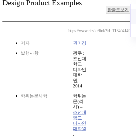
Design Product Examples
한글로보기
https://www.riss.kr/link?id=T13404149
저자
권미경
발행사항
광주 :
조선대
학교
디자인
대학
원,
2014
학위논문사항
학위논
문(석
사) --
조선대
학교
디자인
대학원
,