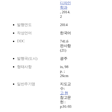
디자인
학과
, 2014.
2
발행연도
2014
작성언어
한국어
DDC
741.6
판사항
(21)
발행국(도시)
광주
형태사항
ix, 98
p. ;
26cm
일반주기명
지도교
수:
고 현
참고문
헌 :
p.91-93