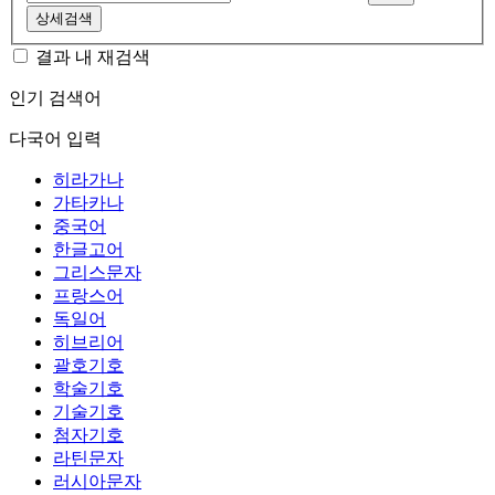
상세검색
결과 내 재검색
인기 검색어
다국어 입력
히라가나
가타카나
중국어
한글고어
그리스문자
프랑스어
독일어
히브리어
괄호기호
학술기호
기술기호
첨자기호
라틴문자
러시아문자