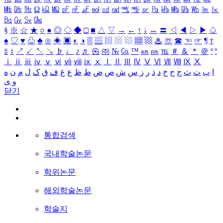
㎒
㎓
㎔
Ω
㏀
㏁
㎊
㎋
㎌
㏖
㏅
㎭
㎮
㎯
㏛
㎩
㎪
㎫
㎬
㏝
㏐
㏓
㏃
㏉
㏜
㏆
§
※
☆
★
○
●
◎
◇
◆
□
■
△
▽
→
←
↑
↓
↔
〓
◁
◀
▷
▶
♤
♠
♡
♥
♧
♣
⊙
◈
▣
◐
◑
▒
▤
▥
▨
▧
▦
▩
♨
☏
☎
☜
☞
¶
†
‡
↕
↗
↙
↖
↘
♭
♩
♪
♬
㉿
㈜
№
㏇
™
㏂
㏘
℡
＃
＆
＊
＠
ª
º
ⅰ
ⅱ
ⅲ
ⅳ
ⅴ
ⅵ
ⅶ
ⅷ
ⅸ
ⅹ
Ⅰ
Ⅱ
Ⅲ
Ⅳ
Ⅴ
Ⅵ
Ⅶ
Ⅷ
Ⅸ
Ⅹ
ا
ب
ت
ث
ج
ح
خ
د
ذ
ر
ز
س
ش
ص
ض
ط
ظ
ع
غ
ف
ق
ک
ل
م
ن
ه
و
ی
닫기
통합검색
국내학술논문
학위논문
해외학술논문
학술지