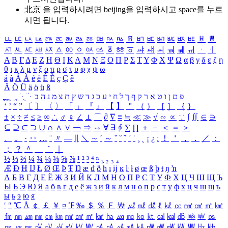
北京 을 입력하시려면
beijing
을 입력하시고 space를 누르
시면 됩니다.
ㅥ
ㅦ
ㅧ
ㅨ
ㅩ
ㅪ
ㅫ
ㅬ
ㅭ
ㅮ
ㅯ
ㅰ
ㅱ
ㅲ
ㅳ
ㅴ
ㅵ
ㅶ
ㅷ
ㅸ
ㅹ
ㅺ
ㅻ
ㅼ
ㅽ
ㅾ
ㅿ
ㆀ
ㆁ
ㆂ
ㆃ
ㆄ
ㆅ
ㆆ
ㆇ
ㆈ
ㆉ
ㆊ
ㆋ
ㆌ
ㆍ
ㆎ
Α
Β
Γ
Δ
Ε
Ζ
Η
Θ
Ι
Κ
Λ
Μ
Ν
Ξ
Ο
Π
Ρ
Σ
Τ
Υ
Φ
Χ
Ψ
Ω
α
β
γ
δ
ε
ζ
η
θ
ι
κ
λ
μ
ν
ξ
ο
π
ρ
σ
τ
υ
φ
χ
ψ
ω
á
à
Á
À
é
è
É
È
ç
Ç
ê
Ä
Ö
Ü
ä
ö
ü
ß
ְ
ֳ
ֲ
ֱ
ָ
ַ
ֵ
ֶ
ִ
ֹ
ּ
ֻ
ׂ
ׁ
ּ
ב
ה
נ
מ
צ
ת
ץ
ש
ד
ג
כ
ע
י
ח
ל
ך
ף
ק
ר
א
ט
ו
ן
ם
פ
‘
’
“
”
〔
〕
〈
〉
「
」
『
』
【
】
＂
（
）
［
］
｛
｝
±
×
÷
≠
≤
≥
∞
∴
♂
♀
∠
⊥
⌒
∂
∇
≡
≒
≪
≫
√
∽
∝
∵
∫
∬
∈
∋
⊆
⊇
⊂
⊃
∪
∩
∧
∨
￢
⇒
⇔
∀
∃
∮
∑
∏
＋
－
＜
＝
＞
、
。
·
‥
…
¨
〃
―
∥
＼
∼
´
～
ˇ
˘
˝
˚
˙
¸
˛
¡
¿
ː
！
＇
，
．
／
：
；
？
＾
＿
｀
｜
½
⅓
⅔
¼
¾
⅛
⅜
⅝
⅞
¹
²
³
⁴
ⁿ
₁
₂
₃
₄
Æ
Ð
Ħ
Ĳ
Ł
Ø
Œ
Þ
Ŧ
Ŋ
æ
đ
ð
ħ
ı
ĳ
ĸ
ŀ
ł
ø
œ
ß
þ
ŧ
ŋ
ŉ
А
Б
В
Г
Д
Е
Ё
Ж
З
И
Й
К
Л
М
Н
О
П
Р
С
Т
У
Ф
Х
Ц
Ч
Ш
Щ
Ъ
Ы
Ь
Э
Ю
Я
а
б
в
г
д
е
ё
ж
з
и
й
к
л
м
н
о
п
р
с
т
у
ф
х
ц
ч
ш
щ
ъ
ы
ь
э
ю
я
′
″
℃
Å
￠
￡
￥
¤
℉
‰
＄
％
Ｆ
￦
㎕
㎖
㎗
ℓ
㎘
㏄
㎣
㎤
㎥
㎦
㎙
㎚
㎛
㎜
㎝
㎞
㎟
㎠
㎡
㎢
㏊
㎍
㎎
㎏
㏏
㎈
㎉
㏈
㎧
㎨
㎰
㎱
㎲
㎳
㎴
㎵
㎶
㎷
㎸
㎹
㎀
㎁
㎂
㎃
㎄
㎺
㎻
㎽
㎾
㎿
㎐
㎑