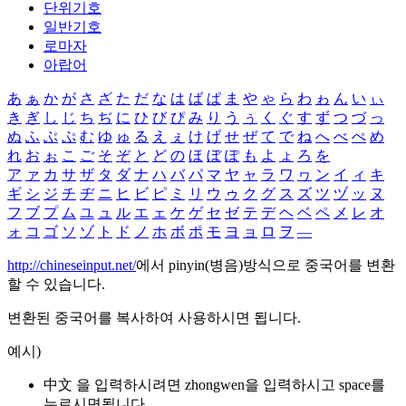
단위기호
일반기호
로마자
아랍어
あ
ぁ
か
が
さ
ざ
た
だ
な
は
ば
ぱ
ま
や
ゃ
ら
わ
ゎ
ん
い
ぃ
き
ぎ
し
じ
ち
ぢ
に
ひ
び
ぴ
み
り
う
ぅ
く
ぐ
す
ず
つ
づ
っ
ぬ
ふ
ぶ
ぷ
む
ゆ
ゅ
る
え
ぇ
け
げ
せ
ぜ
て
で
ね
へ
べ
ぺ
め
れ
お
ぉ
こ
ご
そ
ぞ
と
ど
の
ほ
ぼ
ぽ
も
よ
ょ
ろ
を
ア
ァ
カ
サ
ザ
タ
ダ
ナ
ハ
バ
パ
マ
ヤ
ャ
ラ
ワ
ヮ
ン
イ
ィ
キ
ギ
シ
ジ
チ
ヂ
ニ
ヒ
ビ
ピ
ミ
リ
ウ
ゥ
ク
グ
ス
ズ
ツ
ヅ
ッ
ヌ
フ
ブ
プ
ム
ユ
ュ
ル
エ
ェ
ケ
ゲ
セ
ゼ
テ
デ
ヘ
ベ
ペ
メ
レ
オ
ォ
コ
ゴ
ソ
ゾ
ト
ド
ノ
ホ
ボ
ポ
モ
ヨ
ョ
ロ
ヲ
―
http://chineseinput.net/
에서 pinyin(병음)방식으로 중국어를 변환
할 수 있습니다.
변환된 중국어를 복사하여 사용하시면 됩니다.
예시)
中文 을 입력하시려면
zhongwen
을 입력하시고 space를
누르시면됩니다.