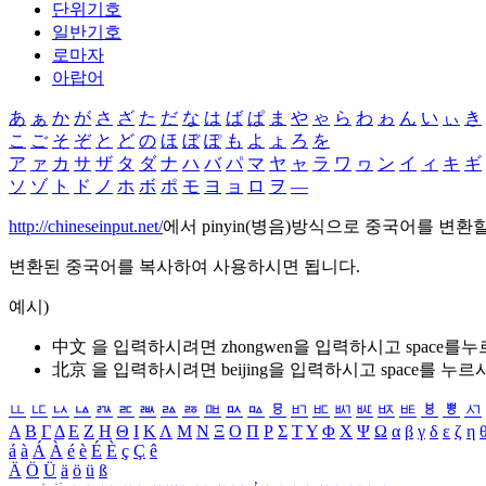
단위기호
일반기호
로마자
아랍어
あ
ぁ
か
が
さ
ざ
た
だ
な
は
ば
ぱ
ま
や
ゃ
ら
わ
ゎ
ん
い
ぃ
き
こ
ご
そ
ぞ
と
ど
の
ほ
ぼ
ぽ
も
よ
ょ
ろ
を
ア
ァ
カ
サ
ザ
タ
ダ
ナ
ハ
バ
パ
マ
ヤ
ャ
ラ
ワ
ヮ
ン
イ
ィ
キ
ギ
ソ
ゾ
ト
ド
ノ
ホ
ボ
ポ
モ
ヨ
ョ
ロ
ヲ
―
http://chineseinput.net/
에서 pinyin(병음)방식으로 중국어를 변환
변환된 중국어를 복사하여 사용하시면 됩니다.
예시)
中文 을 입력하시려면
zhongwen
을 입력하시고 space를
北京 을 입력하시려면
beijing
을 입력하시고 space를 누르
ㅥ
ㅦ
ㅧ
ㅨ
ㅩ
ㅪ
ㅫ
ㅬ
ㅭ
ㅮ
ㅯ
ㅰ
ㅱ
ㅲ
ㅳ
ㅴ
ㅵ
ㅶ
ㅷ
ㅸ
ㅹ
ㅺ
Α
Β
Γ
Δ
Ε
Ζ
Η
Θ
Ι
Κ
Λ
Μ
Ν
Ξ
Ο
Π
Ρ
Σ
Τ
Υ
Φ
Χ
Ψ
Ω
α
β
γ
δ
ε
ζ
η
á
à
Á
À
é
è
É
È
ç
Ç
ê
Ä
Ö
Ü
ä
ö
ü
ß