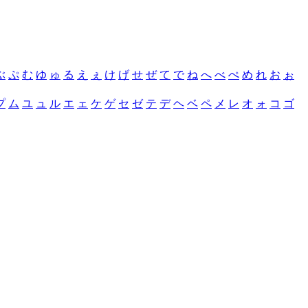
ぶ
ぷ
む
ゆ
ゅ
る
え
ぇ
け
げ
せ
ぜ
て
で
ね
へ
べ
ぺ
め
れ
お
ぉ
プ
ム
ユ
ュ
ル
エ
ェ
ケ
ゲ
セ
ゼ
テ
デ
ヘ
ベ
ペ
メ
レ
オ
ォ
コ
ゴ