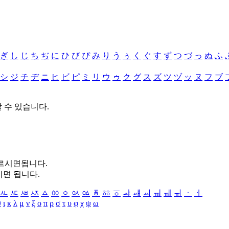
ぎ
し
じ
ち
ぢ
に
ひ
び
ぴ
み
り
う
ぅ
く
ぐ
す
ず
つ
づ
っ
ぬ
ふ
シ
ジ
チ
ヂ
ニ
ヒ
ビ
ピ
ミ
リ
ウ
ゥ
ク
グ
ス
ズ
ツ
ヅ
ッ
ヌ
フ
ブ
할 수 있습니다.
누르시면됩니다.
시면 됩니다.
ㅻ
ㅼ
ㅽ
ㅾ
ㅿ
ㆀ
ㆁ
ㆂ
ㆃ
ㆄ
ㆅ
ㆆ
ㆇ
ㆈ
ㆉ
ㆊ
ㆋ
ㆌ
ㆍ
ㆎ
θ
ι
κ
λ
μ
ν
ξ
ο
π
ρ
σ
τ
υ
φ
χ
ψ
ω