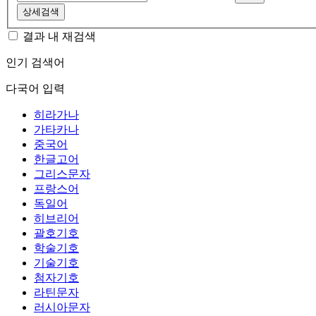
상세검색
결과 내 재검색
인기 검색어
다국어 입력
히라가나
가타카나
중국어
한글고어
그리스문자
프랑스어
독일어
히브리어
괄호기호
학술기호
기술기호
첨자기호
라틴문자
러시아문자