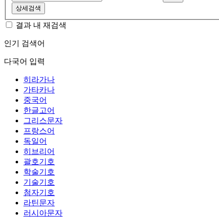
상세검색
결과 내 재검색
인기 검색어
다국어 입력
히라가나
가타카나
중국어
한글고어
그리스문자
프랑스어
독일어
히브리어
괄호기호
학술기호
기술기호
첨자기호
라틴문자
러시아문자