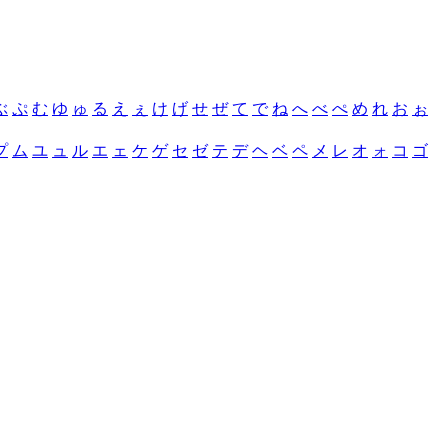
ぶ
ぷ
む
ゆ
ゅ
る
え
ぇ
け
げ
せ
ぜ
て
で
ね
へ
べ
ぺ
め
れ
お
ぉ
プ
ム
ユ
ュ
ル
エ
ェ
ケ
ゲ
セ
ゼ
テ
デ
ヘ
ベ
ペ
メ
レ
オ
ォ
コ
ゴ