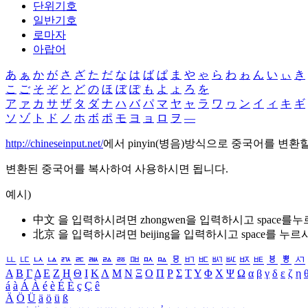
단위기호
일반기호
로마자
아랍어
あ
ぁ
か
が
さ
ざ
た
だ
な
は
ば
ぱ
ま
や
ゃ
ら
わ
ゎ
ん
い
ぃ
き
こ
ご
そ
ぞ
と
ど
の
ほ
ぼ
ぽ
も
よ
ょ
ろ
を
ア
ァ
カ
サ
ザ
タ
ダ
ナ
ハ
バ
パ
マ
ヤ
ャ
ラ
ワ
ヮ
ン
イ
ィ
キ
ギ
ソ
ゾ
ト
ド
ノ
ホ
ボ
ポ
モ
ヨ
ョ
ロ
ヲ
―
http://chineseinput.net/
에서 pinyin(병음)방식으로 중국어를 변환
변환된 중국어를 복사하여 사용하시면 됩니다.
예시)
中文 을 입력하시려면
zhongwen
을 입력하시고 space를
北京 을 입력하시려면
beijing
을 입력하시고 space를 누르
ㅥ
ㅦ
ㅧ
ㅨ
ㅩ
ㅪ
ㅫ
ㅬ
ㅭ
ㅮ
ㅯ
ㅰ
ㅱ
ㅲ
ㅳ
ㅴ
ㅵ
ㅶ
ㅷ
ㅸ
ㅹ
ㅺ
Α
Β
Γ
Δ
Ε
Ζ
Η
Θ
Ι
Κ
Λ
Μ
Ν
Ξ
Ο
Π
Ρ
Σ
Τ
Υ
Φ
Χ
Ψ
Ω
α
β
γ
δ
ε
ζ
η
á
à
Á
À
é
è
É
È
ç
Ç
ê
Ä
Ö
Ü
ä
ö
ü
ß