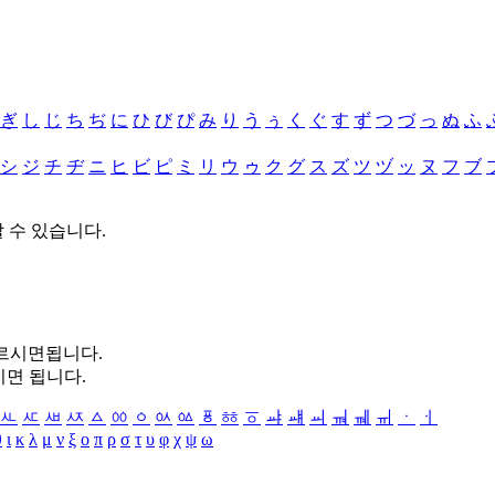
ぎ
し
じ
ち
ぢ
に
ひ
び
ぴ
み
り
う
ぅ
く
ぐ
す
ず
つ
づ
っ
ぬ
ふ
シ
ジ
チ
ヂ
ニ
ヒ
ビ
ピ
ミ
リ
ウ
ゥ
ク
グ
ス
ズ
ツ
ヅ
ッ
ヌ
フ
ブ
할 수 있습니다.
누르시면됩니다.
시면 됩니다.
ㅻ
ㅼ
ㅽ
ㅾ
ㅿ
ㆀ
ㆁ
ㆂ
ㆃ
ㆄ
ㆅ
ㆆ
ㆇ
ㆈ
ㆉ
ㆊ
ㆋ
ㆌ
ㆍ
ㆎ
θ
ι
κ
λ
μ
ν
ξ
ο
π
ρ
σ
τ
υ
φ
χ
ψ
ω