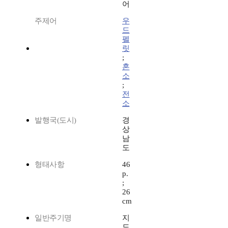
어
주제어
우
드
펠
릿
;
혼
소
;
전
소
발행국(도시)
경
상
남
도
형태사항
46
p.
;
26
cm
일반주기명
지
도