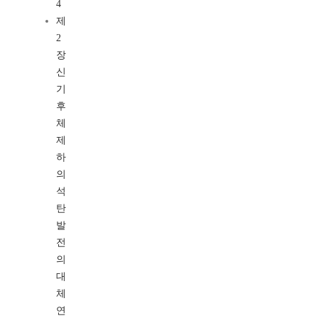
4
제
2
장
신
기
후
체
제
하
의
석
탄
발
전
의
대
체
연