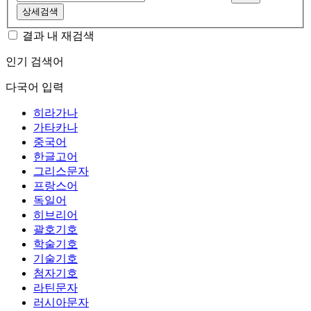
상세검색
결과 내 재검색
인기 검색어
다국어 입력
히라가나
가타카나
중국어
한글고어
그리스문자
프랑스어
독일어
히브리어
괄호기호
학술기호
기술기호
첨자기호
라틴문자
러시아문자