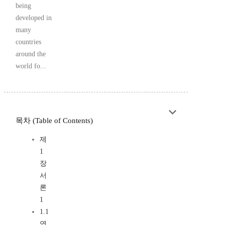
being
developed in
many
countries
around the
world fo...
목차 (Table of Contents)
제
1
장
서
론
1
1.1
연