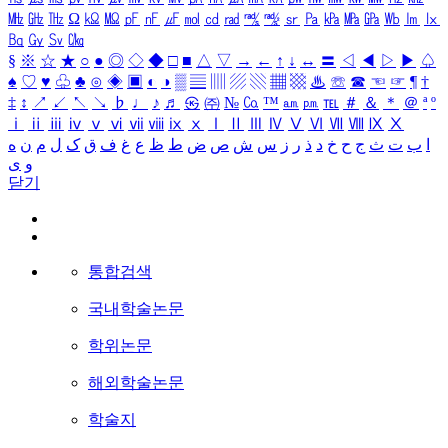
㎒
㎓
㎔
Ω
㏀
㏁
㎊
㎋
㎌
㏖
㏅
㎭
㎮
㎯
㏛
㎩
㎪
㎫
㎬
㏝
㏐
㏓
㏃
㏉
㏜
㏆
§
※
☆
★
○
●
◎
◇
◆
□
■
△
▽
→
←
↑
↓
↔
〓
◁
◀
▷
▶
♤
♠
♡
♥
♧
♣
⊙
◈
▣
◐
◑
▒
▤
▥
▨
▧
▦
▩
♨
☏
☎
☜
☞
¶
†
‡
↕
↗
↙
↖
↘
♭
♩
♪
♬
㉿
㈜
№
㏇
™
㏂
㏘
℡
＃
＆
＊
＠
ª
º
ⅰ
ⅱ
ⅲ
ⅳ
ⅴ
ⅵ
ⅶ
ⅷ
ⅸ
ⅹ
Ⅰ
Ⅱ
Ⅲ
Ⅳ
Ⅴ
Ⅵ
Ⅶ
Ⅷ
Ⅸ
Ⅹ
ا
ب
ت
ث
ج
ح
خ
د
ذ
ر
ز
س
ش
ص
ض
ط
ظ
ع
غ
ف
ق
ک
ل
م
ن
ه
و
ی
닫기
통합검색
국내학술논문
학위논문
해외학술논문
학술지