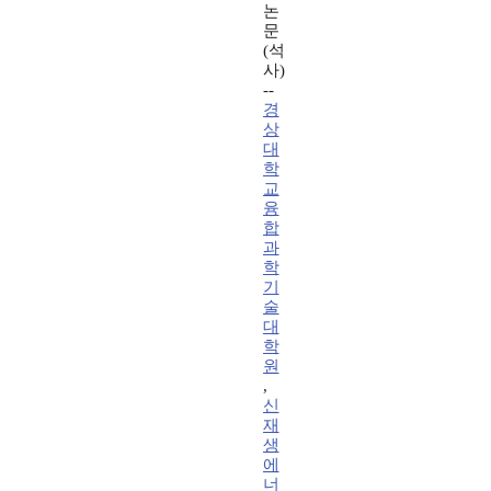
논
문
(석
사)
--
경
상
대
학
교
융
합
과
학
기
술
대
학
원
,
신
재
생
에
너