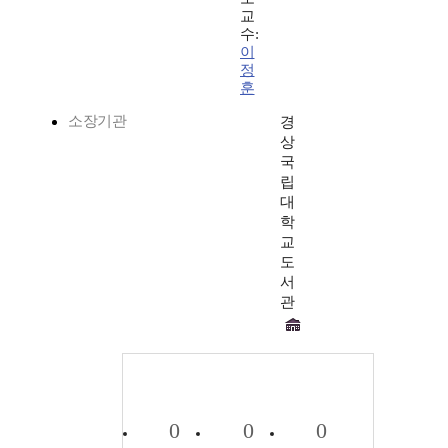
교
수:
이
정
훈
소장기관
경
상
국
립
대
학
교
도
서
관
0
0
0