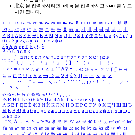
北京 을 입력하시려면
beijing
을 입력하시고 space를 누르
시면 됩니다.
ㅥ
ㅦ
ㅧ
ㅨ
ㅩ
ㅪ
ㅫ
ㅬ
ㅭ
ㅮ
ㅯ
ㅰ
ㅱ
ㅲ
ㅳ
ㅴ
ㅵ
ㅶ
ㅷ
ㅸ
ㅹ
ㅺ
ㅻ
ㅼ
ㅽ
ㅾ
ㅿ
ㆀ
ㆁ
ㆂ
ㆃ
ㆄ
ㆅ
ㆆ
ㆇ
ㆈ
ㆉ
ㆊ
ㆋ
ㆌ
ㆍ
ㆎ
Α
Β
Γ
Δ
Ε
Ζ
Η
Θ
Ι
Κ
Λ
Μ
Ν
Ξ
Ο
Π
Ρ
Σ
Τ
Υ
Φ
Χ
Ψ
Ω
α
β
γ
δ
ε
ζ
η
θ
ι
κ
λ
μ
ν
ξ
ο
π
ρ
σ
τ
υ
φ
χ
ψ
ω
á
à
Á
À
é
è
É
È
ç
Ç
ê
Ä
Ö
Ü
ä
ö
ü
ß
ְ
ֳ
ֲ
ֱ
ָ
ַ
ֵ
ֶ
ִ
ֹ
ּ
ֻ
ׂ
ׁ
ּ
ב
ה
נ
מ
צ
ת
ץ
ש
ד
ג
כ
ע
י
ח
ל
ך
ף
ק
ר
א
ט
ו
ן
ם
פ
‘
’
“
”
〔
〕
〈
〉
「
」
『
』
【
】
＂
（
）
［
］
｛
｝
±
×
÷
≠
≤
≥
∞
∴
♂
♀
∠
⊥
⌒
∂
∇
≡
≒
≪
≫
√
∽
∝
∵
∫
∬
∈
∋
⊆
⊇
⊂
⊃
∪
∩
∧
∨
￢
⇒
⇔
∀
∃
∮
∑
∏
＋
－
＜
＝
＞
、
。
·
‥
…
¨
〃
―
∥
＼
∼
´
～
ˇ
˘
˝
˚
˙
¸
˛
¡
¿
ː
！
＇
，
．
／
：
；
？
＾
＿
｀
｜
½
⅓
⅔
¼
¾
⅛
⅜
⅝
⅞
¹
²
³
⁴
ⁿ
₁
₂
₃
₄
Æ
Ð
Ħ
Ĳ
Ł
Ø
Œ
Þ
Ŧ
Ŋ
æ
đ
ð
ħ
ı
ĳ
ĸ
ŀ
ł
ø
œ
ß
þ
ŧ
ŋ
ŉ
А
Б
В
Г
Д
Е
Ё
Ж
З
И
Й
К
Л
М
Н
О
П
Р
С
Т
У
Ф
Х
Ц
Ч
Ш
Щ
Ъ
Ы
Ь
Э
Ю
Я
а
б
в
г
д
е
ё
ж
з
и
й
к
л
м
н
о
п
р
с
т
у
ф
х
ц
ч
ш
щ
ъ
ы
ь
э
ю
я
′
″
℃
Å
￠
￡
￥
¤
℉
‰
＄
％
Ｆ
￦
㎕
㎖
㎗
ℓ
㎘
㏄
㎣
㎤
㎥
㎦
㎙
㎚
㎛
㎜
㎝
㎞
㎟
㎠
㎡
㎢
㏊
㎍
㎎
㎏
㏏
㎈
㎉
㏈
㎧
㎨
㎰
㎱
㎲
㎳
㎴
㎵
㎶
㎷
㎸
㎹
㎀
㎁
㎂
㎃
㎄
㎺
㎻
㎽
㎾
㎿
㎐
㎑