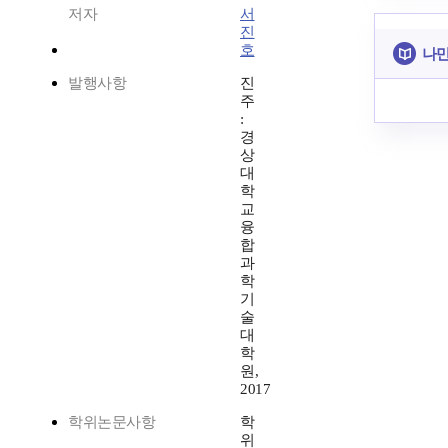
저자
서
진
호
나만
발행사항
진
주
:
경
상
대
학
교
융
합
과
학
기
술
대
학
원,
2017
학위논문사항
학
위