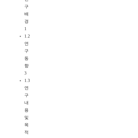
구
배
경
1
1.2
연
구
동
향
3
1.3
연
구
내
용
및
목
적