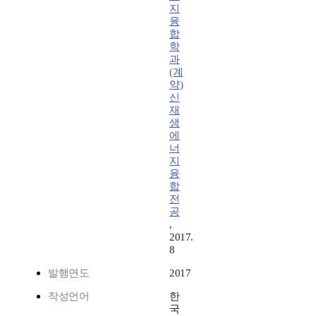
지
융
합
학
과
(계
약)
신
재
생
에
너
지
융
합
전
공
,
2017.
8
발행연도
2017
작성언어
한
국