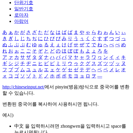
단위기호
일반기호
로마자
아랍어
あ
ぁ
か
が
さ
ざ
た
だ
な
は
ば
ぱ
ま
や
ゃ
ら
わ
ゎ
ん
い
ぃ
き
ぎ
し
じ
ち
ぢ
に
ひ
び
ぴ
み
り
う
ぅ
く
ぐ
す
ず
つ
づ
っ
ぬ
ふ
ぶ
ぷ
む
ゆ
ゅ
る
え
ぇ
け
げ
せ
ぜ
て
で
ね
へ
べ
ぺ
め
れ
お
ぉ
こ
ご
そ
ぞ
と
ど
の
ほ
ぼ
ぽ
も
よ
ょ
ろ
を
ア
ァ
カ
サ
ザ
タ
ダ
ナ
ハ
バ
パ
マ
ヤ
ャ
ラ
ワ
ヮ
ン
イ
ィ
キ
ギ
シ
ジ
チ
ヂ
ニ
ヒ
ビ
ピ
ミ
リ
ウ
ゥ
ク
グ
ス
ズ
ツ
ヅ
ッ
ヌ
フ
ブ
プ
ム
ユ
ュ
ル
エ
ェ
ケ
ゲ
セ
ゼ
テ
デ
ヘ
ベ
ペ
メ
レ
オ
ォ
コ
ゴ
ソ
ゾ
ト
ド
ノ
ホ
ボ
ポ
モ
ヨ
ョ
ロ
ヲ
―
http://chineseinput.net/
에서 pinyin(병음)방식으로 중국어를 변환
할 수 있습니다.
변환된 중국어를 복사하여 사용하시면 됩니다.
예시)
中文 을 입력하시려면
zhongwen
을 입력하시고 space를
누르시면됩니다.