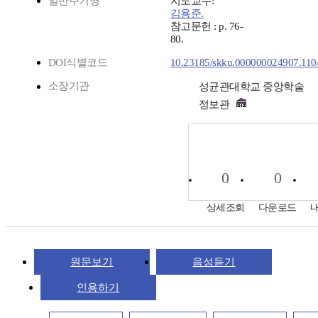
일반주기명
지도교수:
김용준.
참고문헌 : p. 76-
80.
DOI식별코드
10.23185/skku.000000024907.110
소장기관
성균관대학교 중앙학술
정보관
0
0
상세조회
다운로드
원문보기
음성듣기
인용하기