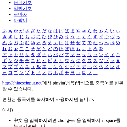
단위기호
일반기호
로마자
아랍어
あ
ぁ
か
が
さ
ざ
た
だ
な
は
ば
ぱ
ま
や
ゃ
ら
わ
ゎ
ん
い
ぃ
き
ぎ
し
じ
ち
ぢ
に
ひ
び
ぴ
み
り
う
ぅ
く
ぐ
す
ず
つ
づ
っ
ぬ
ふ
ぶ
ぷ
む
ゆ
ゅ
る
え
ぇ
け
げ
せ
ぜ
て
で
ね
へ
べ
ぺ
め
れ
お
ぉ
こ
ご
そ
ぞ
と
ど
の
ほ
ぼ
ぽ
も
よ
ょ
ろ
を
ア
ァ
カ
サ
ザ
タ
ダ
ナ
ハ
バ
パ
マ
ヤ
ャ
ラ
ワ
ヮ
ン
イ
ィ
キ
ギ
シ
ジ
チ
ヂ
ニ
ヒ
ビ
ピ
ミ
リ
ウ
ゥ
ク
グ
ス
ズ
ツ
ヅ
ッ
ヌ
フ
ブ
プ
ム
ユ
ュ
ル
エ
ェ
ケ
ゲ
セ
ゼ
テ
デ
ヘ
ベ
ペ
メ
レ
オ
ォ
コ
ゴ
ソ
ゾ
ト
ド
ノ
ホ
ボ
ポ
モ
ヨ
ョ
ロ
ヲ
―
http://chineseinput.net/
에서 pinyin(병음)방식으로 중국어를 변환
할 수 있습니다.
변환된 중국어를 복사하여 사용하시면 됩니다.
예시)
中文 을 입력하시려면
zhongwen
을 입력하시고 space를
누르시면됩니다.