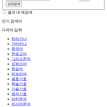
상세검색
결과 내 재검색
인기 검색어
다국어 입력
히라가나
가타카나
중국어
한글고어
그리스문자
프랑스어
독일어
히브리어
괄호기호
학술기호
기술기호
첨자기호
라틴문자
러시아문자