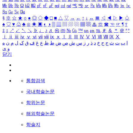
㎒
㎓
㎔
Ω
㏀
㏁
㎊
㎋
㎌
㏖
㏅
㎭
㎮
㎯
㏛
㎩
㎪
㎫
㎬
㏝
㏐
㏓
㏃
㏉
㏜
㏆
§
※
☆
★
○
●
◎
◇
◆
□
■
△
▽
→
←
↑
↓
↔
〓
◁
◀
▷
▶
♤
♠
♡
♥
♧
♣
⊙
◈
▣
◐
◑
▒
▤
▥
▨
▧
▦
▩
♨
☏
☎
☜
☞
¶
†
‡
↕
↗
↙
↖
↘
♭
♩
♪
♬
㉿
㈜
№
㏇
™
㏂
㏘
℡
＃
＆
＊
＠
ª
º
ⅰ
ⅱ
ⅲ
ⅳ
ⅴ
ⅵ
ⅶ
ⅷ
ⅸ
ⅹ
Ⅰ
Ⅱ
Ⅲ
Ⅳ
Ⅴ
Ⅵ
Ⅶ
Ⅷ
Ⅸ
Ⅹ
ا
ب
ت
ث
ج
ح
خ
د
ذ
ر
ز
س
ش
ص
ض
ط
ظ
ع
غ
ف
ق
ک
ل
م
ن
ه
و
ی
닫기
통합검색
국내학술논문
학위논문
해외학술논문
학술지