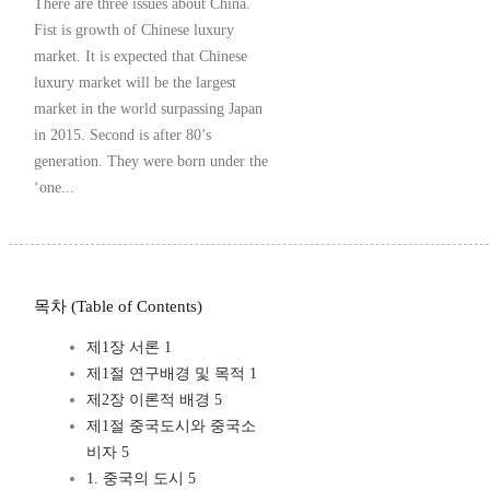
There are three issues about China.
Fist is growth of Chinese luxury
market. It is expected that Chinese
luxury market will be the largest
market in the world surpassing Japan
in 2015. Second is after 80’s
generation. They were born under the
‘one...
목차 (Table of Contents)
제1장 서론 1
제1절 연구배경 및 목적 1
제2장 이론적 배경 5
제1절 중국도시와 중국소
비자 5
1. 중국의 도시 5