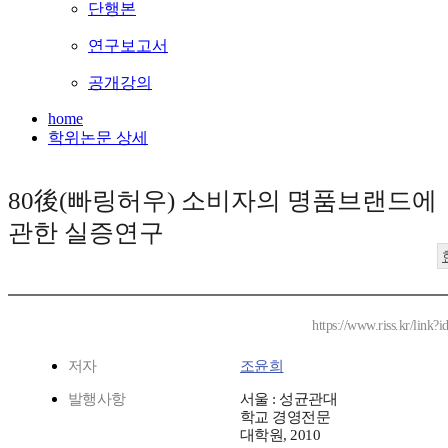
단행본
연구보고서
공개강의
home
학위논문 상세
80後(빠링허우) 소비자의 명품브랜드에
관한 실증연구
https://www.riss.kr/link
저자
조윤희
발행사항
서울 : 성균관대
학교 경영전문
대학원, 2010