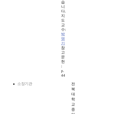
습
니
다.
지
도
교
수:
박
영
기
참
고
문
헌
:
p.
44
소장기관
전
북
대
학
교
중