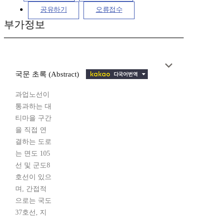
공유하기
오류접수
부가정보
국문 초록 (Abstract)
과업노선이
통과하는 대
티마을 구간
을 직접 연
결하는 도로
는 면도 105
선 및 군도8
호선이 있으
며, 간접적
으로는 국도
37호선, 지