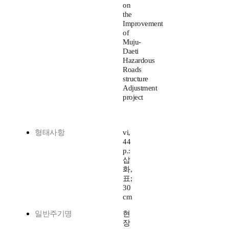
on
the
Improvement
of
Muju-
Daeti
Hazardous
Roads
structure
Adjustment
project
형태사항
vi,
44
p.:
삽
화,
표;
30
cm
일반주기명
현
장