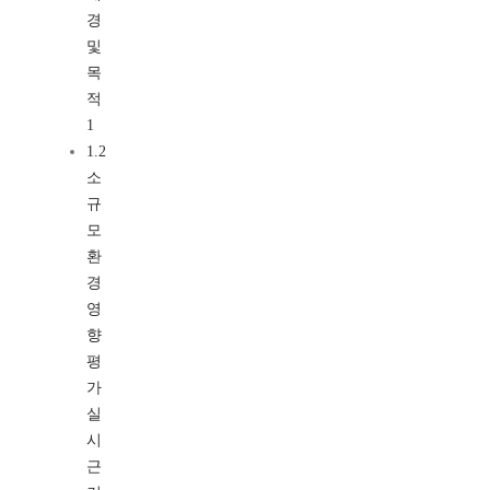
경
및
목
적
1
1.2
소
규
모
환
경
영
향
평
가
실
시
근