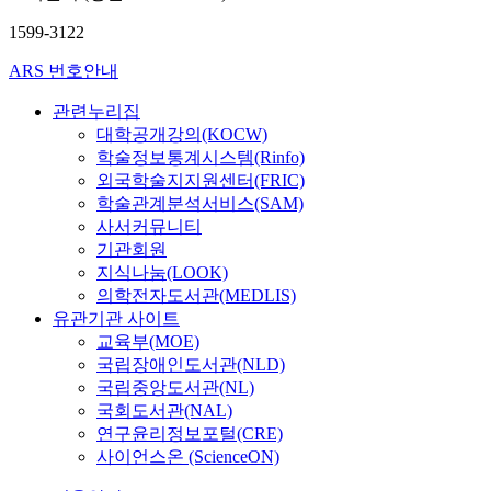
1599-3122
ARS 번호안내
관련누리집
대학공개강의(KOCW)
학술정보통계시스템(Rinfo)
외국학술지지원센터(FRIC)
학술관계분석서비스(SAM)
사서커뮤니티
기관회원
지식나눔(LOOK)
의학전자도서관(MEDLIS)
유관기관 사이트
교육부(MOE)
국립장애인도서관(NLD)
국립중앙도서관(NL)
국회도서관(NAL)
연구윤리정보포털(CRE)
사이언스온 (ScienceON)