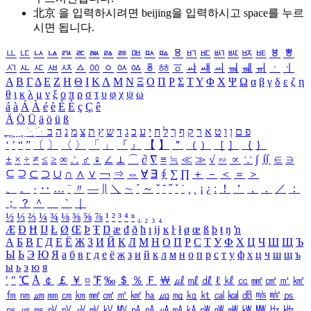
北京 을 입력하시려면
beijing
을 입력하시고 space를 누르
시면 됩니다.
ㅥ
ㅦ
ㅧ
ㅨ
ㅩ
ㅪ
ㅫ
ㅬ
ㅭ
ㅮ
ㅯ
ㅰ
ㅱ
ㅲ
ㅳ
ㅴ
ㅵ
ㅶ
ㅷ
ㅸ
ㅹ
ㅺ
ㅻ
ㅼ
ㅽ
ㅾ
ㅿ
ㆀ
ㆁ
ㆂ
ㆃ
ㆄ
ㆅ
ㆆ
ㆇ
ㆈ
ㆉ
ㆊ
ㆋ
ㆌ
ㆍ
ㆎ
Α
Β
Γ
Δ
Ε
Ζ
Η
Θ
Ι
Κ
Λ
Μ
Ν
Ξ
Ο
Π
Ρ
Σ
Τ
Υ
Φ
Χ
Ψ
Ω
α
β
γ
δ
ε
ζ
η
θ
ι
κ
λ
μ
ν
ξ
ο
π
ρ
σ
τ
υ
φ
χ
ψ
ω
á
à
Á
À
é
è
É
È
ç
Ç
ê
Ä
Ö
Ü
ä
ö
ü
ß
ְ
ֳ
ֲ
ֱ
ָ
ַ
ֵ
ֶ
ִ
ֹ
ּ
ֻ
ׂ
ׁ
ּ
ב
ה
נ
מ
צ
ת
ץ
ש
ד
ג
כ
ע
י
ח
ל
ך
ף
ק
ר
א
ט
ו
ן
ם
פ
‘
’
“
”
〔
〕
〈
〉
「
」
『
』
【
】
＂
（
）
［
］
｛
｝
±
×
÷
≠
≤
≥
∞
∴
♂
♀
∠
⊥
⌒
∂
∇
≡
≒
≪
≫
√
∽
∝
∵
∫
∬
∈
∋
⊆
⊇
⊂
⊃
∪
∩
∧
∨
￢
⇒
⇔
∀
∃
∮
∑
∏
＋
－
＜
＝
＞
、
。
·
‥
…
¨
〃
―
∥
＼
∼
´
～
ˇ
˘
˝
˚
˙
¸
˛
¡
¿
ː
！
＇
，
．
／
：
；
？
＾
＿
｀
｜
½
⅓
⅔
¼
¾
⅛
⅜
⅝
⅞
¹
²
³
⁴
ⁿ
₁
₂
₃
₄
Æ
Ð
Ħ
Ĳ
Ł
Ø
Œ
Þ
Ŧ
Ŋ
æ
đ
ð
ħ
ı
ĳ
ĸ
ŀ
ł
ø
œ
ß
þ
ŧ
ŋ
ŉ
А
Б
В
Г
Д
Е
Ё
Ж
З
И
Й
К
Л
М
Н
О
П
Р
С
Т
У
Ф
Х
Ц
Ч
Ш
Щ
Ъ
Ы
Ь
Э
Ю
Я
а
б
в
г
д
е
ё
ж
з
и
й
к
л
м
н
о
п
р
с
т
у
ф
х
ц
ч
ш
щ
ъ
ы
ь
э
ю
я
′
″
℃
Å
￠
￡
￥
¤
℉
‰
＄
％
Ｆ
￦
㎕
㎖
㎗
ℓ
㎘
㏄
㎣
㎤
㎥
㎦
㎙
㎚
㎛
㎜
㎝
㎞
㎟
㎠
㎡
㎢
㏊
㎍
㎎
㎏
㏏
㎈
㎉
㏈
㎧
㎨
㎰
㎱
㎲
㎳
㎴
㎵
㎶
㎷
㎸
㎹
㎀
㎁
㎂
㎃
㎄
㎺
㎻
㎽
㎾
㎿
㎐
㎑