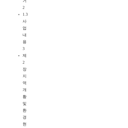
거
2
1.3
사
업
내
용
3
제
2
장
지
역
개
황
및
환
경
현