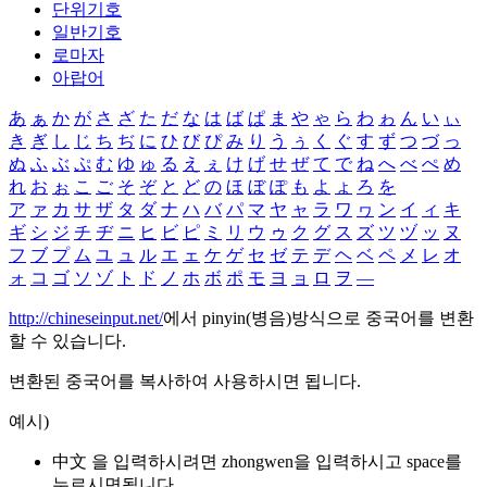
단위기호
일반기호
로마자
아랍어
あ
ぁ
か
が
さ
ざ
た
だ
な
は
ば
ぱ
ま
や
ゃ
ら
わ
ゎ
ん
い
ぃ
き
ぎ
し
じ
ち
ぢ
に
ひ
び
ぴ
み
り
う
ぅ
く
ぐ
す
ず
つ
づ
っ
ぬ
ふ
ぶ
ぷ
む
ゆ
ゅ
る
え
ぇ
け
げ
せ
ぜ
て
で
ね
へ
べ
ぺ
め
れ
お
ぉ
こ
ご
そ
ぞ
と
ど
の
ほ
ぼ
ぽ
も
よ
ょ
ろ
を
ア
ァ
カ
サ
ザ
タ
ダ
ナ
ハ
バ
パ
マ
ヤ
ャ
ラ
ワ
ヮ
ン
イ
ィ
キ
ギ
シ
ジ
チ
ヂ
ニ
ヒ
ビ
ピ
ミ
リ
ウ
ゥ
ク
グ
ス
ズ
ツ
ヅ
ッ
ヌ
フ
ブ
プ
ム
ユ
ュ
ル
エ
ェ
ケ
ゲ
セ
ゼ
テ
デ
ヘ
ベ
ペ
メ
レ
オ
ォ
コ
ゴ
ソ
ゾ
ト
ド
ノ
ホ
ボ
ポ
モ
ヨ
ョ
ロ
ヲ
―
http://chineseinput.net/
에서 pinyin(병음)방식으로 중국어를 변환
할 수 있습니다.
변환된 중국어를 복사하여 사용하시면 됩니다.
예시)
中文 을 입력하시려면
zhongwen
을 입력하시고 space를
누르시면됩니다.