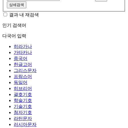
상세검색
결과 내 재검색
인기 검색어
다국어 입력
히라가나
가타카나
중국어
한글고어
그리스문자
프랑스어
독일어
히브리어
괄호기호
학술기호
기술기호
첨자기호
라틴문자
러시아문자