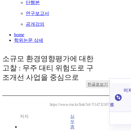
단행본
연구보고서
공개강의
home
학위논문 상세
소규모 환경영향평가에 대한
고찰 : 무주 대티 위험도로 구
조개선 사업을 중심으로
한글로보기
이 
료
https://www.riss.kr/link?id=T14732107
저자
심
우
종