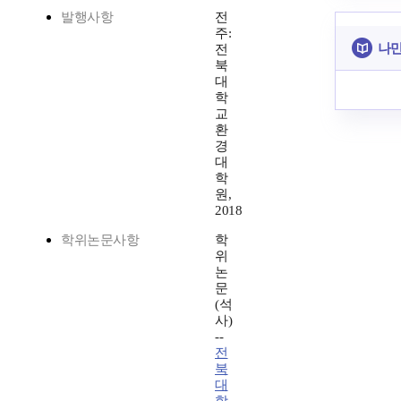
발행사항
전
주:
나만
전
북
대
학
교
환
경
대
학
원,
2018
학위논문사항
학
위
논
문
(석
사)
--
전
북
대