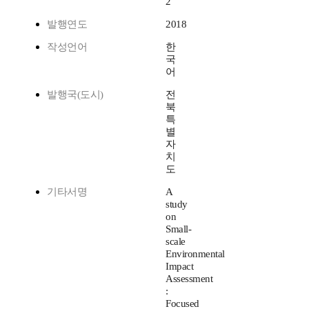
2
발행연도
2018
작성언어
한
국
어
발행국(도시)
전
북
특
별
자
치
도
기타서명
A
study
on
Small-
scale
Environmental
Impact
Assessment
:
Focused