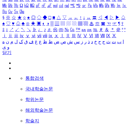
㎒
㎓
㎔
Ω
㏀
㏁
㎊
㎋
㎌
㏖
㏅
㎭
㎮
㎯
㏛
㎩
㎪
㎫
㎬
㏝
㏐
㏓
㏃
㏉
㏜
㏆
§
※
☆
★
○
●
◎
◇
◆
□
■
△
▽
→
←
↑
↓
↔
〓
◁
◀
▷
▶
♤
♠
♡
♥
♧
♣
⊙
◈
▣
◐
◑
▒
▤
▥
▨
▧
▦
▩
♨
☏
☎
☜
☞
¶
†
‡
↕
↗
↙
↖
↘
♭
♩
♪
♬
㉿
㈜
№
㏇
™
㏂
㏘
℡
＃
＆
＊
＠
ª
º
ⅰ
ⅱ
ⅲ
ⅳ
ⅴ
ⅵ
ⅶ
ⅷ
ⅸ
ⅹ
Ⅰ
Ⅱ
Ⅲ
Ⅳ
Ⅴ
Ⅵ
Ⅶ
Ⅷ
Ⅸ
Ⅹ
ا
ب
ت
ث
ج
ح
خ
د
ذ
ر
ز
س
ش
ص
ض
ط
ظ
ع
غ
ف
ق
ک
ل
م
ن
ه
و
ی
닫기
통합검색
국내학술논문
학위논문
해외학술논문
학술지