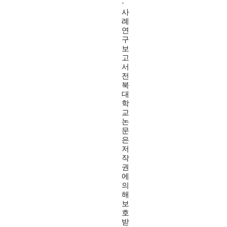
·
사
례
연
구
보
고
서
전
북
대
학
교
논
문
은
저
작
권
에
의
해
보
호
받