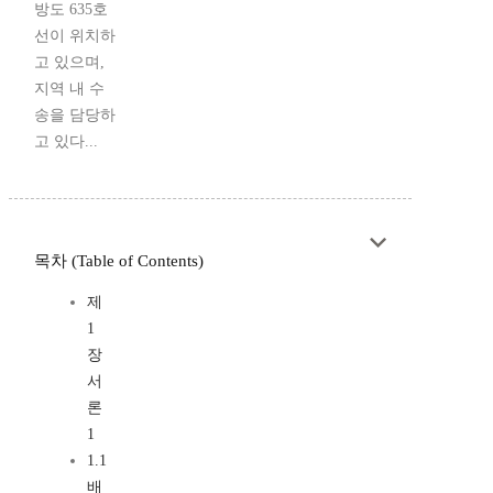
방도 635호
선이 위치하
고 있으며,
지역 내 수
송을 담당하
고 있다...
목차 (Table of Contents)
제
1
장
서
론
1
1.1
배