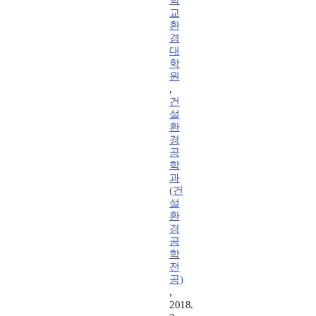
학
교
환
경
대
학
원
,
건
설
환
경
공
학
과
(건
설
환
경
공
학
전
공)
,
2018.