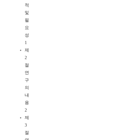
적
및
필
요
성
1
제
2
절
연
구
의
내
용
2
제
3
절