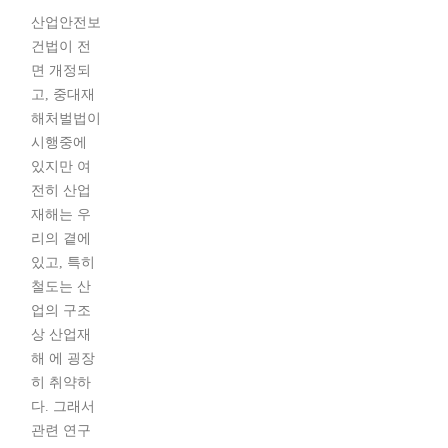
산업안전보
건법이 전
면 개정되
고, 중대재
해처벌법이
시행중에
있지만 여
전히 산업
재해는 우
리의 곁에
있고, 특히
철도는 산
업의 구조
상 산업재
해 에 굉장
히 취약하
다. 그래서
관련 연구