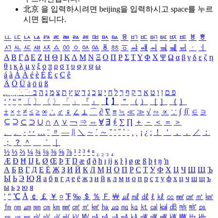
北京 을 입력하시려면
beijing
을 입력하시고 space를 누르
시면 됩니다.
ㅥ
ㅦ
ㅧ
ㅨ
ㅩ
ㅪ
ㅫ
ㅬ
ㅭ
ㅮ
ㅯ
ㅰ
ㅱ
ㅲ
ㅳ
ㅴ
ㅵ
ㅶ
ㅷ
ㅸ
ㅹ
ㅺ
ㅻ
ㅼ
ㅽ
ㅾ
ㅿ
ㆀ
ㆁ
ㆂ
ㆃ
ㆄ
ㆅ
ㆆ
ㆇ
ㆈ
ㆉ
ㆊ
ㆋ
ㆌ
ㆍ
ㆎ
Α
Β
Γ
Δ
Ε
Ζ
Η
Θ
Ι
Κ
Λ
Μ
Ν
Ξ
Ο
Π
Ρ
Σ
Τ
Υ
Φ
Χ
Ψ
Ω
α
β
γ
δ
ε
ζ
η
θ
ι
κ
λ
μ
ν
ξ
ο
π
ρ
σ
τ
υ
φ
χ
ψ
ω
á
à
Á
À
é
è
É
È
ç
Ç
ê
Ä
Ö
Ü
ä
ö
ü
ß
ְ
ֳ
ֲ
ֱ
ָ
ַ
ֵ
ֶ
ִ
ֹ
ּ
ֻ
ׂ
ׁ
ּ
ב
ה
נ
מ
צ
ת
ץ
ש
ד
ג
כ
ע
י
ח
ל
ך
ף
ק
ר
א
ט
ו
ן
ם
פ
‘
’
“
”
〔
〕
〈
〉
「
」
『
』
【
】
＂
（
）
［
］
｛
｝
±
×
÷
≠
≤
≥
∞
∴
♂
♀
∠
⊥
⌒
∂
∇
≡
≒
≪
≫
√
∽
∝
∵
∫
∬
∈
∋
⊆
⊇
⊂
⊃
∪
∩
∧
∨
￢
⇒
⇔
∀
∃
∮
∑
∏
＋
－
＜
＝
＞
、
。
·
‥
…
¨
〃
―
∥
＼
∼
´
～
ˇ
˘
˝
˚
˙
¸
˛
¡
¿
ː
！
＇
，
．
／
：
；
？
＾
＿
｀
｜
½
⅓
⅔
¼
¾
⅛
⅜
⅝
⅞
¹
²
³
⁴
ⁿ
₁
₂
₃
₄
Æ
Ð
Ħ
Ĳ
Ł
Ø
Œ
Þ
Ŧ
Ŋ
æ
đ
ð
ħ
ı
ĳ
ĸ
ŀ
ł
ø
œ
ß
þ
ŧ
ŋ
ŉ
А
Б
В
Г
Д
Е
Ё
Ж
З
И
Й
К
Л
М
Н
О
П
Р
С
Т
У
Ф
Х
Ц
Ч
Ш
Щ
Ъ
Ы
Ь
Э
Ю
Я
а
б
в
г
д
е
ё
ж
з
и
й
к
л
м
н
о
п
р
с
т
у
ф
х
ц
ч
ш
щ
ъ
ы
ь
э
ю
я
′
″
℃
Å
￠
￡
￥
¤
℉
‰
＄
％
Ｆ
￦
㎕
㎖
㎗
ℓ
㎘
㏄
㎣
㎤
㎥
㎦
㎙
㎚
㎛
㎜
㎝
㎞
㎟
㎠
㎡
㎢
㏊
㎍
㎎
㎏
㏏
㎈
㎉
㏈
㎧
㎨
㎰
㎱
㎲
㎳
㎴
㎵
㎶
㎷
㎸
㎹
㎀
㎁
㎂
㎃
㎄
㎺
㎻
㎽
㎾
㎿
㎐
㎑