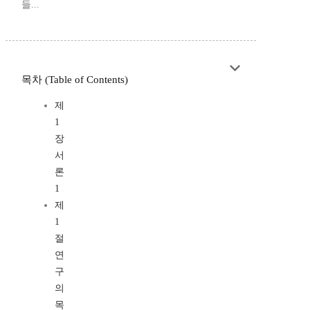
들...
목차 (Table of Contents)
제
1
장
서
론
1
제
1
절
연
구
의
목