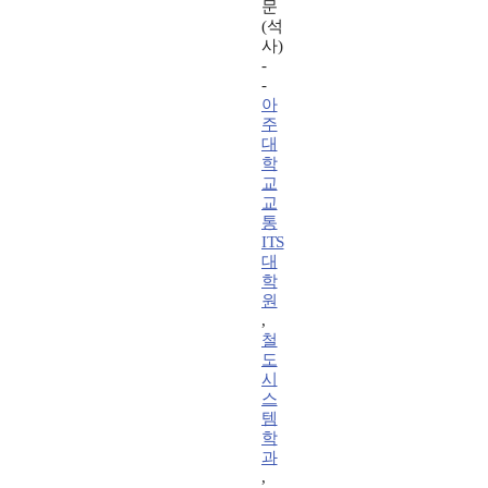
문
(석
사)
-
-
아
주
대
학
교
교
통
ITS
대
학
원
,
철
도
시
스
템
학
과
,