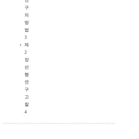
연
구
의
방
법
3
제
2
장
선
행
연
구
고
찰
4