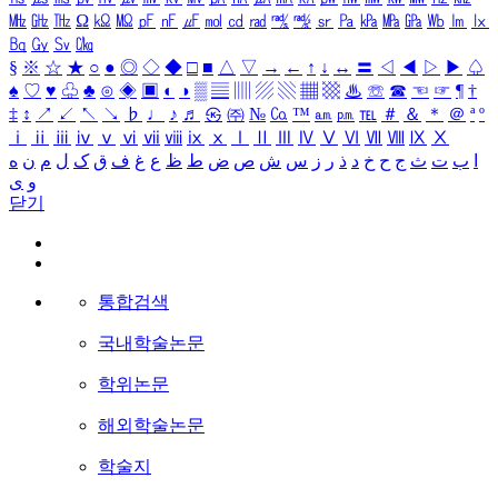
㎒
㎓
㎔
Ω
㏀
㏁
㎊
㎋
㎌
㏖
㏅
㎭
㎮
㎯
㏛
㎩
㎪
㎫
㎬
㏝
㏐
㏓
㏃
㏉
㏜
㏆
§
※
☆
★
○
●
◎
◇
◆
□
■
△
▽
→
←
↑
↓
↔
〓
◁
◀
▷
▶
♤
♠
♡
♥
♧
♣
⊙
◈
▣
◐
◑
▒
▤
▥
▨
▧
▦
▩
♨
☏
☎
☜
☞
¶
†
‡
↕
↗
↙
↖
↘
♭
♩
♪
♬
㉿
㈜
№
㏇
™
㏂
㏘
℡
＃
＆
＊
＠
ª
º
ⅰ
ⅱ
ⅲ
ⅳ
ⅴ
ⅵ
ⅶ
ⅷ
ⅸ
ⅹ
Ⅰ
Ⅱ
Ⅲ
Ⅳ
Ⅴ
Ⅵ
Ⅶ
Ⅷ
Ⅸ
Ⅹ
ا
ب
ت
ث
ج
ح
خ
د
ذ
ر
ز
س
ش
ص
ض
ط
ظ
ع
غ
ف
ق
ک
ل
م
ن
ه
و
ی
닫기
통합검색
국내학술논문
학위논문
해외학술논문
학술지