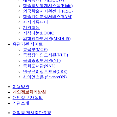
대학공개강의(KOCW)
학술정보통계시스템(Rinfo)
외국학술지지원센터(FRIC)
학술관계분석서비스(SAM)
사서커뮤니티
기관회원
지식나눔(LOOK)
의학전자도서관(MEDLIS)
유관기관 사이트
교육부(MOE)
국립장애인도서관(NLD)
국립중앙도서관(NL)
국회도서관(NAL)
연구윤리정보포털(CRE)
사이언스온 (ScienceON)
이용약관
개인정보처리방침
개인정보 재동의
기관소개
저작물 게시중단요청