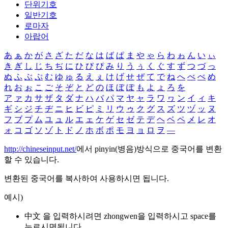
단위기호
일반기호
로마자
아랍어
あ
ぁ
か
が
さ
ざ
た
だ
な
は
ば
ぱ
ま
や
ゃ
ら
わ
ゎ
ん
い
ぃ
き
ぎ
し
じ
ち
ぢ
に
ひ
び
ぴ
み
り
う
ぅ
く
ぐ
す
ず
つ
づ
っ
ぬ
ふ
ぶ
ぷ
む
ゆ
ゅ
る
え
ぇ
け
げ
せ
ぜ
て
で
ね
へ
べ
ぺ
め
れ
お
ぉ
こ
ご
そ
ぞ
と
ど
の
ほ
ぼ
ぽ
も
よ
ょ
ろ
を
ア
ァ
カ
サ
ザ
タ
ダ
ナ
ハ
バ
パ
マ
ヤ
ャ
ラ
ワ
ヮ
ン
イ
ィ
キ
ギ
シ
ジ
チ
ヂ
ニ
ヒ
ビ
ピ
ミ
リ
ウ
ゥ
ク
グ
ス
ズ
ツ
ヅ
ッ
ヌ
フ
ブ
プ
ム
ユ
ュ
ル
エ
ェ
ケ
ゲ
セ
ゼ
テ
デ
ヘ
ベ
ペ
メ
レ
オ
ォ
コ
ゴ
ソ
ゾ
ト
ド
ノ
ホ
ボ
ポ
モ
ヨ
ョ
ロ
ヲ
―
http://chineseinput.net/
에서 pinyin(병음)방식으로 중국어를 변환
할 수 있습니다.
변환된 중국어를 복사하여 사용하시면 됩니다.
예시)
中文 을 입력하시려면
zhongwen
을 입력하시고 space를
누르시면됩니다.