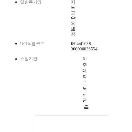
일반주기명
지
도
교
수:
오
세
창
UCI식별코드
I804:41038-
000000033554
소장기관
아
주
대
학
교
도
서
관