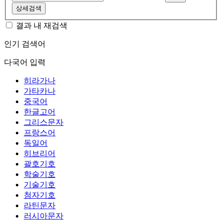
상세검색
결과 내 재검색
인기 검색어
다국어 입력
히라가나
가타카나
중국어
한글고어
그리스문자
프랑스어
독일어
히브리어
괄호기호
학술기호
기술기호
첨자기호
라틴문자
러시아문자