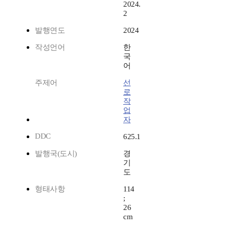
2024.
2
발행연도
2024
작성언어
한
국
어
주제어
선
로
작
업
자
DDC
625.1
발행국(도시)
경
기
도
형태사항
114
;
26
cm