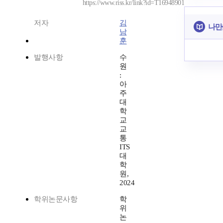
https://www.riss.kr/link?id=T16948901
저자
김
나만
남
훈
발행사항
수
원
:
아
주
대
학
교
교
통
ITS
대
학
원,
2024
학위논문사항
학
위
논