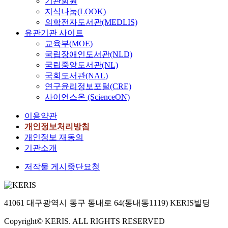
기관회원
지식나눔(LOOK)
의학전자도서관(MEDLIS)
유관기관 사이트
교육부(MOE)
국립장애인도서관(NLD)
국립중앙도서관(NL)
국회도서관(NAL)
연구윤리정보포털(CRE)
사이언스온 (ScienceON)
이용약관
개인정보처리방침
개인정보 재동의
기관소개
저작물 게시중단요청
41061 대구광역시 동구 동내로 64(동내동1119) KERIS빌딩
Copyright© KERIS. ALL RIGHTS RESERVED