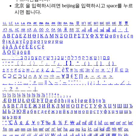
北京 을 입력하시려면
beijing
을 입력하시고 space를 누르
시면 됩니다.
ㅥ
ㅦ
ㅧ
ㅨ
ㅩ
ㅪ
ㅫ
ㅬ
ㅭ
ㅮ
ㅯ
ㅰ
ㅱ
ㅲ
ㅳ
ㅴ
ㅵ
ㅶ
ㅷ
ㅸ
ㅹ
ㅺ
ㅻ
ㅼ
ㅽ
ㅾ
ㅿ
ㆀ
ㆁ
ㆂ
ㆃ
ㆄ
ㆅ
ㆆ
ㆇ
ㆈ
ㆉ
ㆊ
ㆋ
ㆌ
ㆍ
ㆎ
Α
Β
Γ
Δ
Ε
Ζ
Η
Θ
Ι
Κ
Λ
Μ
Ν
Ξ
Ο
Π
Ρ
Σ
Τ
Υ
Φ
Χ
Ψ
Ω
α
β
γ
δ
ε
ζ
η
θ
ι
κ
λ
μ
ν
ξ
ο
π
ρ
σ
τ
υ
φ
χ
ψ
ω
á
à
Á
À
é
è
É
È
ç
Ç
ê
Ä
Ö
Ü
ä
ö
ü
ß
ְ
ֳ
ֲ
ֱ
ָ
ַ
ֵ
ֶ
ִ
ֹ
ּ
ֻ
ׂ
ׁ
ּ
ב
ה
נ
מ
צ
ת
ץ
ש
ד
ג
כ
ע
י
ח
ל
ך
ף
ק
ר
א
ט
ו
ן
ם
פ
‘
’
“
”
〔
〕
〈
〉
「
」
『
』
【
】
＂
（
）
［
］
｛
｝
±
×
÷
≠
≤
≥
∞
∴
♂
♀
∠
⊥
⌒
∂
∇
≡
≒
≪
≫
√
∽
∝
∵
∫
∬
∈
∋
⊆
⊇
⊂
⊃
∪
∩
∧
∨
￢
⇒
⇔
∀
∃
∮
∑
∏
＋
－
＜
＝
＞
、
。
·
‥
…
¨
〃
―
∥
＼
∼
´
～
ˇ
˘
˝
˚
˙
¸
˛
¡
¿
ː
！
＇
，
．
／
：
；
？
＾
＿
｀
｜
½
⅓
⅔
¼
¾
⅛
⅜
⅝
⅞
¹
²
³
⁴
ⁿ
₁
₂
₃
₄
Æ
Ð
Ħ
Ĳ
Ł
Ø
Œ
Þ
Ŧ
Ŋ
æ
đ
ð
ħ
ı
ĳ
ĸ
ŀ
ł
ø
œ
ß
þ
ŧ
ŋ
ŉ
А
Б
В
Г
Д
Е
Ё
Ж
З
И
Й
К
Л
М
Н
О
П
Р
С
Т
У
Ф
Х
Ц
Ч
Ш
Щ
Ъ
Ы
Ь
Э
Ю
Я
а
б
в
г
д
е
ё
ж
з
и
й
к
л
м
н
о
п
р
с
т
у
ф
х
ц
ч
ш
щ
ъ
ы
ь
э
ю
я
′
″
℃
Å
￠
￡
￥
¤
℉
‰
＄
％
Ｆ
￦
㎕
㎖
㎗
ℓ
㎘
㏄
㎣
㎤
㎥
㎦
㎙
㎚
㎛
㎜
㎝
㎞
㎟
㎠
㎡
㎢
㏊
㎍
㎎
㎏
㏏
㎈
㎉
㏈
㎧
㎨
㎰
㎱
㎲
㎳
㎴
㎵
㎶
㎷
㎸
㎹
㎀
㎁
㎂
㎃
㎄
㎺
㎻
㎽
㎾
㎿
㎐
㎑