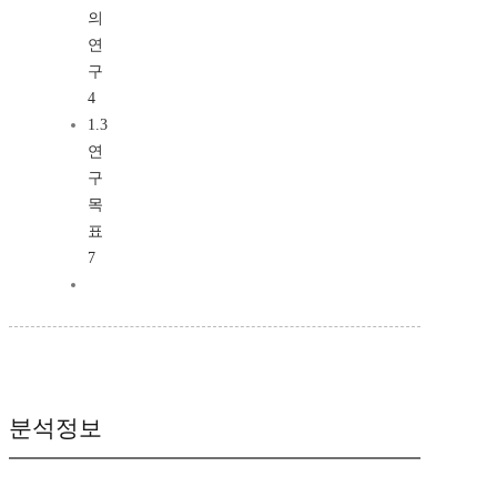
의
연
구
4
1.3
연
구
목
표
7
분석정보