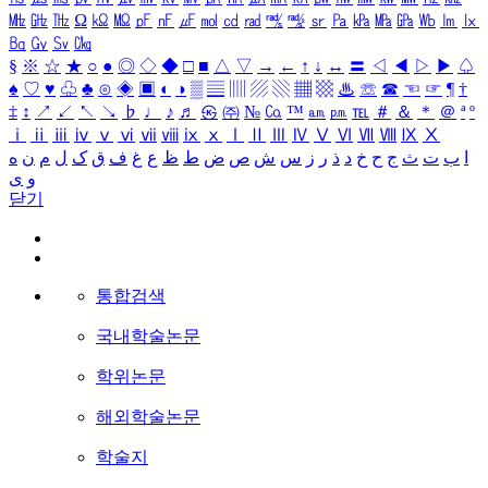
㎒
㎓
㎔
Ω
㏀
㏁
㎊
㎋
㎌
㏖
㏅
㎭
㎮
㎯
㏛
㎩
㎪
㎫
㎬
㏝
㏐
㏓
㏃
㏉
㏜
㏆
§
※
☆
★
○
●
◎
◇
◆
□
■
△
▽
→
←
↑
↓
↔
〓
◁
◀
▷
▶
♤
♠
♡
♥
♧
♣
⊙
◈
▣
◐
◑
▒
▤
▥
▨
▧
▦
▩
♨
☏
☎
☜
☞
¶
†
‡
↕
↗
↙
↖
↘
♭
♩
♪
♬
㉿
㈜
№
㏇
™
㏂
㏘
℡
＃
＆
＊
＠
ª
º
ⅰ
ⅱ
ⅲ
ⅳ
ⅴ
ⅵ
ⅶ
ⅷ
ⅸ
ⅹ
Ⅰ
Ⅱ
Ⅲ
Ⅳ
Ⅴ
Ⅵ
Ⅶ
Ⅷ
Ⅸ
Ⅹ
ا
ب
ت
ث
ج
ح
خ
د
ذ
ر
ز
س
ش
ص
ض
ط
ظ
ع
غ
ف
ق
ک
ل
م
ن
ه
و
ی
닫기
통합검색
국내학술논문
학위논문
해외학술논문
학술지