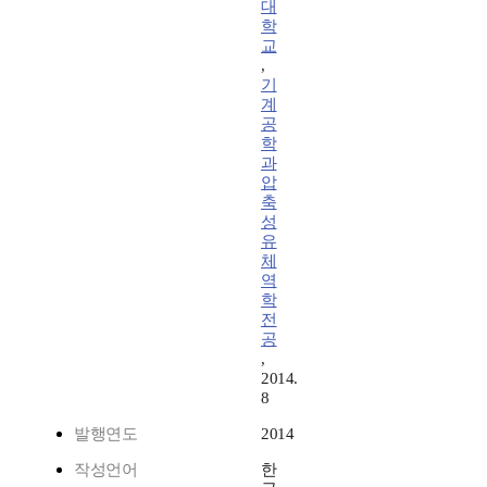
대
학
교
,
기
계
공
학
과
압
축
성
유
체
역
학
전
공
,
2014.
8
발행연도
2014
작성언어
한