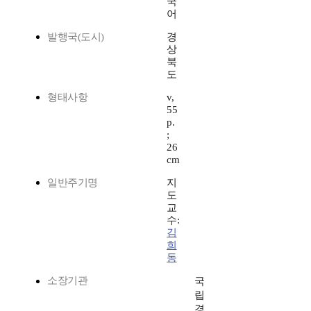
국
어
발행국(도시)
경
상
북
도
형태사항
v,
55
p.
;
26
cm
일반주기명
지
도
교
수:
김
희
동
소장기관
국
립
경