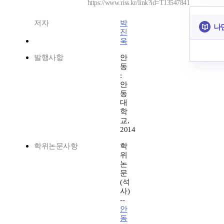
https://www.riss.kr/link?id=T13547841
저자
박
나
진
욱
발행사항
안
동
:
안
동
대
학
교,
2014
학위논문사항
학
위
논
문
(석
사)
--
안
동