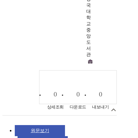
국
대
학
교
중
앙
도
서
관
0
0
0
상세조회
다운로드
내보내기
원문보기