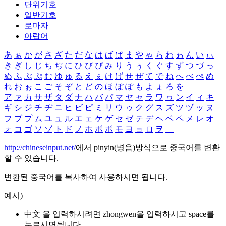
단위기호
일반기호
로마자
아랍어
あ
ぁ
か
が
さ
ざ
た
だ
な
は
ば
ぱ
ま
や
ゃ
ら
わ
ゎ
ん
い
ぃ
き
ぎ
し
じ
ち
ぢ
に
ひ
び
ぴ
み
り
う
ぅ
く
ぐ
す
ず
つ
づ
っ
ぬ
ふ
ぶ
ぷ
む
ゆ
ゅ
る
え
ぇ
け
げ
せ
ぜ
て
で
ね
へ
べ
ぺ
め
れ
お
ぉ
こ
ご
そ
ぞ
と
ど
の
ほ
ぼ
ぽ
も
よ
ょ
ろ
を
ア
ァ
カ
サ
ザ
タ
ダ
ナ
ハ
バ
パ
マ
ヤ
ャ
ラ
ワ
ヮ
ン
イ
ィ
キ
ギ
シ
ジ
チ
ヂ
ニ
ヒ
ビ
ピ
ミ
リ
ウ
ゥ
ク
グ
ス
ズ
ツ
ヅ
ッ
ヌ
フ
ブ
プ
ム
ユ
ュ
ル
エ
ェ
ケ
ゲ
セ
ゼ
テ
デ
ヘ
ベ
ペ
メ
レ
オ
ォ
コ
ゴ
ソ
ゾ
ト
ド
ノ
ホ
ボ
ポ
モ
ヨ
ョ
ロ
ヲ
―
http://chineseinput.net/
에서 pinyin(병음)방식으로 중국어를 변환
할 수 있습니다.
변환된 중국어를 복사하여 사용하시면 됩니다.
예시)
中文 을 입력하시려면
zhongwen
을 입력하시고 space를
누르시면됩니다.