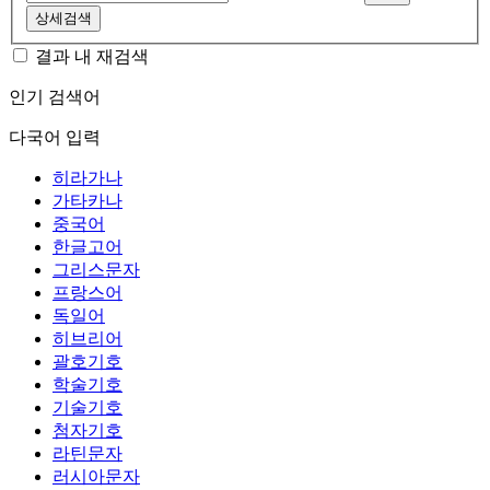
상세검색
결과 내 재검색
인기 검색어
다국어 입력
히라가나
가타카나
중국어
한글고어
그리스문자
프랑스어
독일어
히브리어
괄호기호
학술기호
기술기호
첨자기호
라틴문자
러시아문자