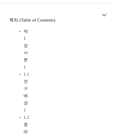
목차 (Table of Contents)
제
1
장
서
론
1
1.1
연
구
배
경
1
1.2
종
래