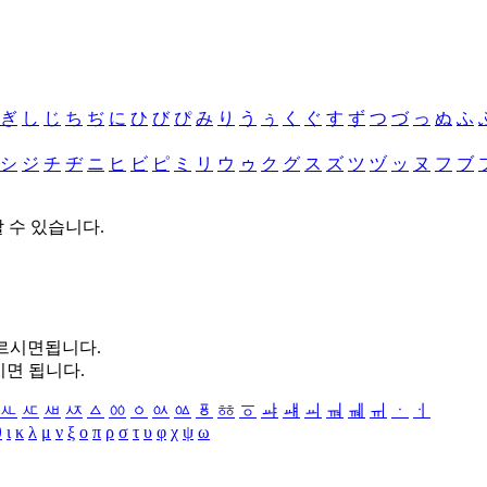
ぎ
し
じ
ち
ぢ
に
ひ
び
ぴ
み
り
う
ぅ
く
ぐ
す
ず
つ
づ
っ
ぬ
ふ
シ
ジ
チ
ヂ
ニ
ヒ
ビ
ピ
ミ
リ
ウ
ゥ
ク
グ
ス
ズ
ツ
ヅ
ッ
ヌ
フ
ブ
할 수 있습니다.
누르시면됩니다.
시면 됩니다.
ㅻ
ㅼ
ㅽ
ㅾ
ㅿ
ㆀ
ㆁ
ㆂ
ㆃ
ㆄ
ㆅ
ㆆ
ㆇ
ㆈ
ㆉ
ㆊ
ㆋ
ㆌ
ㆍ
ㆎ
θ
ι
κ
λ
μ
ν
ξ
ο
π
ρ
σ
τ
υ
φ
χ
ψ
ω