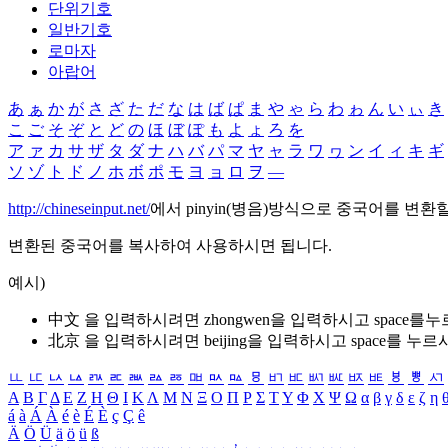
단위기호
일반기호
로마자
아랍어
あ
ぁ
か
が
さ
ざ
た
だ
な
は
ば
ぱ
ま
や
ゃ
ら
わ
ゎ
ん
い
ぃ
き
こ
ご
そ
ぞ
と
ど
の
ほ
ぼ
ぽ
も
よ
ょ
ろ
を
ア
ァ
カ
サ
ザ
タ
ダ
ナ
ハ
バ
パ
マ
ヤ
ャ
ラ
ワ
ヮ
ン
イ
ィ
キ
ギ
ソ
ゾ
ト
ド
ノ
ホ
ボ
ポ
モ
ヨ
ョ
ロ
ヲ
―
http://chineseinput.net/
에서 pinyin(병음)방식으로 중국어를 변환
변환된 중국어를 복사하여 사용하시면 됩니다.
예시)
中文 을 입력하시려면
zhongwen
을 입력하시고 space를
北京 을 입력하시려면
beijing
을 입력하시고 space를 누르
ㅥ
ㅦ
ㅧ
ㅨ
ㅩ
ㅪ
ㅫ
ㅬ
ㅭ
ㅮ
ㅯ
ㅰ
ㅱ
ㅲ
ㅳ
ㅴ
ㅵ
ㅶ
ㅷ
ㅸ
ㅹ
ㅺ
Α
Β
Γ
Δ
Ε
Ζ
Η
Θ
Ι
Κ
Λ
Μ
Ν
Ξ
Ο
Π
Ρ
Σ
Τ
Υ
Φ
Χ
Ψ
Ω
α
β
γ
δ
ε
ζ
η
á
à
Á
À
é
è
É
È
ç
Ç
ê
Ä
Ö
Ü
ä
ö
ü
ß