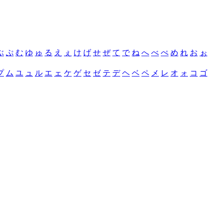
ぶ
ぷ
む
ゆ
ゅ
る
え
ぇ
け
げ
せ
ぜ
て
で
ね
へ
べ
ぺ
め
れ
お
ぉ
プ
ム
ユ
ュ
ル
エ
ェ
ケ
ゲ
セ
ゼ
テ
デ
ヘ
ベ
ペ
メ
レ
オ
ォ
コ
ゴ