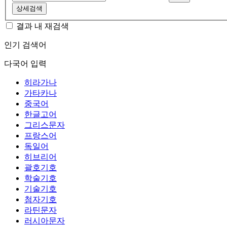
상세검색
결과 내 재검색
인기 검색어
다국어 입력
히라가나
가타카나
중국어
한글고어
그리스문자
프랑스어
독일어
히브리어
괄호기호
학술기호
기술기호
첨자기호
라틴문자
러시아문자