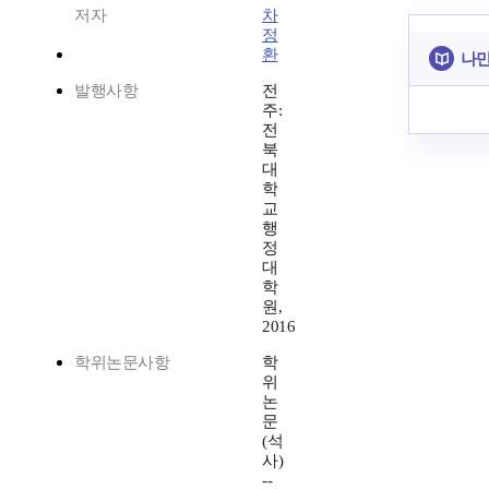
저자
차
정
환
나만
발행사항
전
주:
전
북
대
학
교
행
정
대
학
원,
2016
학위논문사항
학
위
논
문
(석
사)
--