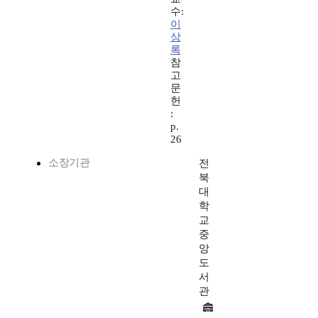
수:
이
상
록
참
고
문
헌
:
p.
26
소장기관
전
북
대
학
교
중
앙
도
서
관