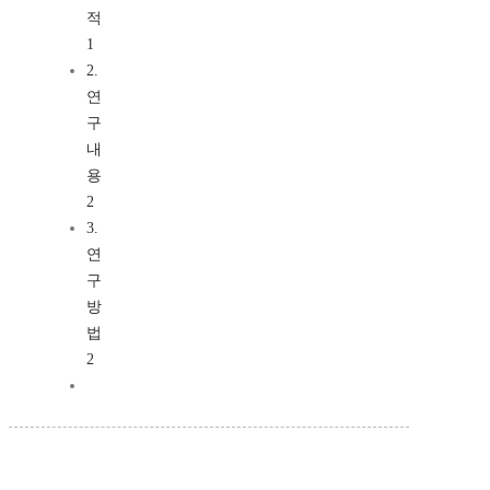
적
1
2.
연
구
내
용
2
3.
연
구
방
법
2