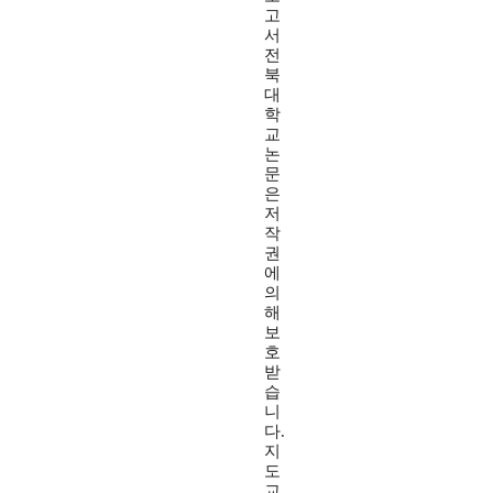
고
서
전
북
대
학
교
논
문
은
저
작
권
에
의
해
보
호
받
습
니
다.
지
도
교