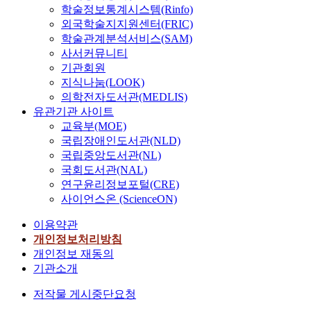
학술정보통계시스템(Rinfo)
외국학술지지원센터(FRIC)
학술관계분석서비스(SAM)
사서커뮤니티
기관회원
지식나눔(LOOK)
의학전자도서관(MEDLIS)
유관기관 사이트
교육부(MOE)
국립장애인도서관(NLD)
국립중앙도서관(NL)
국회도서관(NAL)
연구윤리정보포털(CRE)
사이언스온 (ScienceON)
이용약관
개인정보처리방침
개인정보 재동의
기관소개
저작물 게시중단요청