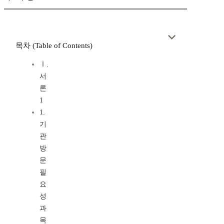
목차 (Table of Contents)
Ⅰ.
서
론
1
1.
기
관
방
문
필
요
성
과
목