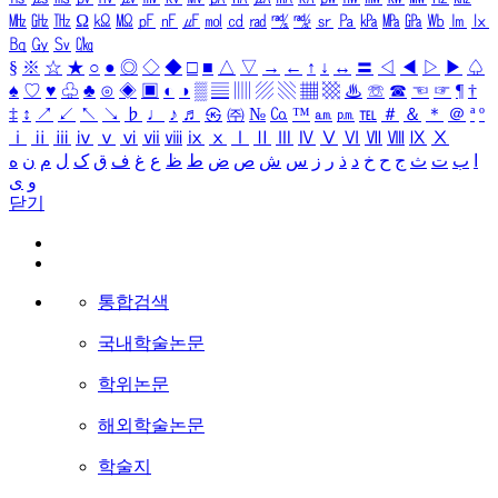
㎒
㎓
㎔
Ω
㏀
㏁
㎊
㎋
㎌
㏖
㏅
㎭
㎮
㎯
㏛
㎩
㎪
㎫
㎬
㏝
㏐
㏓
㏃
㏉
㏜
㏆
§
※
☆
★
○
●
◎
◇
◆
□
■
△
▽
→
←
↑
↓
↔
〓
◁
◀
▷
▶
♤
♠
♡
♥
♧
♣
⊙
◈
▣
◐
◑
▒
▤
▥
▨
▧
▦
▩
♨
☏
☎
☜
☞
¶
†
‡
↕
↗
↙
↖
↘
♭
♩
♪
♬
㉿
㈜
№
㏇
™
㏂
㏘
℡
＃
＆
＊
＠
ª
º
ⅰ
ⅱ
ⅲ
ⅳ
ⅴ
ⅵ
ⅶ
ⅷ
ⅸ
ⅹ
Ⅰ
Ⅱ
Ⅲ
Ⅳ
Ⅴ
Ⅵ
Ⅶ
Ⅷ
Ⅸ
Ⅹ
ا
ب
ت
ث
ج
ح
خ
د
ذ
ر
ز
س
ش
ص
ض
ط
ظ
ع
غ
ف
ق
ک
ل
م
ن
ه
و
ی
닫기
통합검색
국내학술논문
학위논문
해외학술논문
학술지