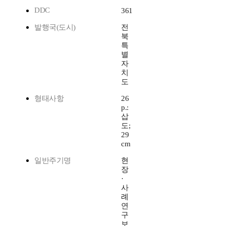
DDC
361
발행국(도시)
전
북
특
별
자
치
도
형태사항
26
p.:
삽
도;
29
cm
일반주기명
현
장
·
사
례
연
구
보