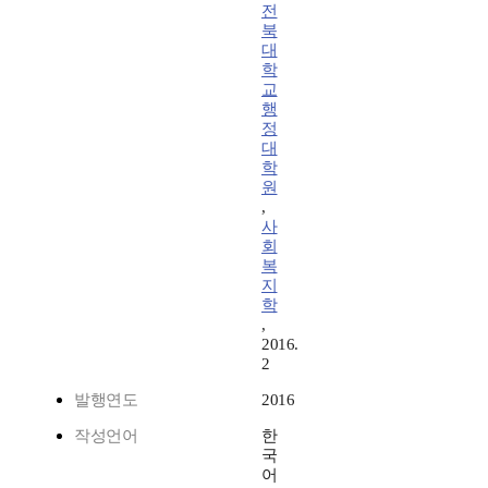
전
북
대
학
교
행
정
대
학
원
,
사
회
복
지
학
,
2016.
2
발행연도
2016
작성언어
한
국
어