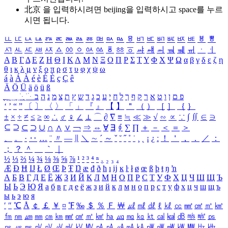
北京 을 입력하시려면
beijing
을 입력하시고 space를 누르
시면 됩니다.
ㅥ
ㅦ
ㅧ
ㅨ
ㅩ
ㅪ
ㅫ
ㅬ
ㅭ
ㅮ
ㅯ
ㅰ
ㅱ
ㅲ
ㅳ
ㅴ
ㅵ
ㅶ
ㅷ
ㅸ
ㅹ
ㅺ
ㅻ
ㅼ
ㅽ
ㅾ
ㅿ
ㆀ
ㆁ
ㆂ
ㆃ
ㆄ
ㆅ
ㆆ
ㆇ
ㆈ
ㆉ
ㆊ
ㆋ
ㆌ
ㆍ
ㆎ
Α
Β
Γ
Δ
Ε
Ζ
Η
Θ
Ι
Κ
Λ
Μ
Ν
Ξ
Ο
Π
Ρ
Σ
Τ
Υ
Φ
Χ
Ψ
Ω
α
β
γ
δ
ε
ζ
η
θ
ι
κ
λ
μ
ν
ξ
ο
π
ρ
σ
τ
υ
φ
χ
ψ
ω
á
à
Á
À
é
è
É
È
ç
Ç
ê
Ä
Ö
Ü
ä
ö
ü
ß
ְ
ֳ
ֲ
ֱ
ָ
ַ
ֵ
ֶ
ִ
ֹ
ּ
ֻ
ׂ
ׁ
ּ
ב
ה
נ
מ
צ
ת
ץ
ש
ד
ג
כ
ע
י
ח
ל
ך
ף
ק
ר
א
ט
ו
ן
ם
פ
‘
’
“
”
〔
〕
〈
〉
「
」
『
』
【
】
＂
（
）
［
］
｛
｝
±
×
÷
≠
≤
≥
∞
∴
♂
♀
∠
⊥
⌒
∂
∇
≡
≒
≪
≫
√
∽
∝
∵
∫
∬
∈
∋
⊆
⊇
⊂
⊃
∪
∩
∧
∨
￢
⇒
⇔
∀
∃
∮
∑
∏
＋
－
＜
＝
＞
、
。
·
‥
…
¨
〃
―
∥
＼
∼
´
～
ˇ
˘
˝
˚
˙
¸
˛
¡
¿
ː
！
＇
，
．
／
：
；
？
＾
＿
｀
｜
½
⅓
⅔
¼
¾
⅛
⅜
⅝
⅞
¹
²
³
⁴
ⁿ
₁
₂
₃
₄
Æ
Ð
Ħ
Ĳ
Ł
Ø
Œ
Þ
Ŧ
Ŋ
æ
đ
ð
ħ
ı
ĳ
ĸ
ŀ
ł
ø
œ
ß
þ
ŧ
ŋ
ŉ
А
Б
В
Г
Д
Е
Ё
Ж
З
И
Й
К
Л
М
Н
О
П
Р
С
Т
У
Ф
Х
Ц
Ч
Ш
Щ
Ъ
Ы
Ь
Э
Ю
Я
а
б
в
г
д
е
ё
ж
з
и
й
к
л
м
н
о
п
р
с
т
у
ф
х
ц
ч
ш
щ
ъ
ы
ь
э
ю
я
′
″
℃
Å
￠
￡
￥
¤
℉
‰
＄
％
Ｆ
￦
㎕
㎖
㎗
ℓ
㎘
㏄
㎣
㎤
㎥
㎦
㎙
㎚
㎛
㎜
㎝
㎞
㎟
㎠
㎡
㎢
㏊
㎍
㎎
㎏
㏏
㎈
㎉
㏈
㎧
㎨
㎰
㎱
㎲
㎳
㎴
㎵
㎶
㎷
㎸
㎹
㎀
㎁
㎂
㎃
㎄
㎺
㎻
㎽
㎾
㎿
㎐
㎑