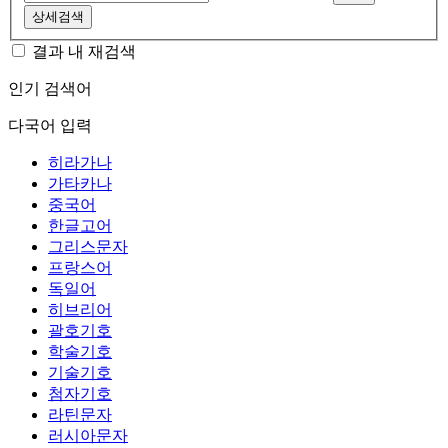
상세검색
결과 내 재검색
인기 검색어
다국어 입력
히라가나
가타카나
중국어
한글고어
그리스문자
프랑스어
독일어
히브리어
괄호기호
학술기호
기술기호
첨자기호
라틴문자
러시아문자