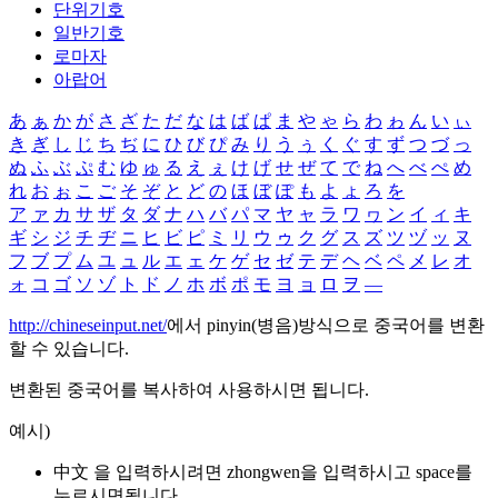
단위기호
일반기호
로마자
아랍어
あ
ぁ
か
が
さ
ざ
た
だ
な
は
ば
ぱ
ま
や
ゃ
ら
わ
ゎ
ん
い
ぃ
き
ぎ
し
じ
ち
ぢ
に
ひ
び
ぴ
み
り
う
ぅ
く
ぐ
す
ず
つ
づ
っ
ぬ
ふ
ぶ
ぷ
む
ゆ
ゅ
る
え
ぇ
け
げ
せ
ぜ
て
で
ね
へ
べ
ぺ
め
れ
お
ぉ
こ
ご
そ
ぞ
と
ど
の
ほ
ぼ
ぽ
も
よ
ょ
ろ
を
ア
ァ
カ
サ
ザ
タ
ダ
ナ
ハ
バ
パ
マ
ヤ
ャ
ラ
ワ
ヮ
ン
イ
ィ
キ
ギ
シ
ジ
チ
ヂ
ニ
ヒ
ビ
ピ
ミ
リ
ウ
ゥ
ク
グ
ス
ズ
ツ
ヅ
ッ
ヌ
フ
ブ
プ
ム
ユ
ュ
ル
エ
ェ
ケ
ゲ
セ
ゼ
テ
デ
ヘ
ベ
ペ
メ
レ
オ
ォ
コ
ゴ
ソ
ゾ
ト
ド
ノ
ホ
ボ
ポ
モ
ヨ
ョ
ロ
ヲ
―
http://chineseinput.net/
에서 pinyin(병음)방식으로 중국어를 변환
할 수 있습니다.
변환된 중국어를 복사하여 사용하시면 됩니다.
예시)
中文 을 입력하시려면
zhongwen
을 입력하시고 space를
누르시면됩니다.