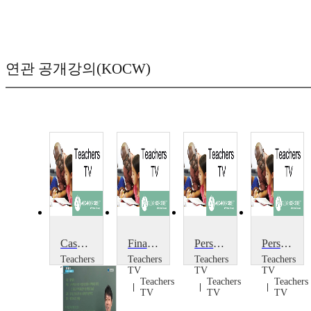
연관 공개강의(KOCW)
Cash for Answers
Finance
Personal Finance Education: The School Disco
Personal Finance Education: The Money Quiz
Teachers
Teachers
Teachers
Teachers
TV
TV
TV
TV
Teachers
Teachers
Teachers
Teachers
TV
TV
TV
TV