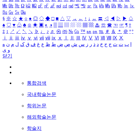
㎒
㎓
㎔
Ω
㏀
㏁
㎊
㎋
㎌
㏖
㏅
㎭
㎮
㎯
㏛
㎩
㎪
㎫
㎬
㏝
㏐
㏓
㏃
㏉
㏜
㏆
§
※
☆
★
○
●
◎
◇
◆
□
■
△
▽
→
←
↑
↓
↔
〓
◁
◀
▷
▶
♤
♠
♡
♥
♧
♣
⊙
◈
▣
◐
◑
▒
▤
▥
▨
▧
▦
▩
♨
☏
☎
☜
☞
¶
†
‡
↕
↗
↙
↖
↘
♭
♩
♪
♬
㉿
㈜
№
㏇
™
㏂
㏘
℡
＃
＆
＊
＠
ª
º
ⅰ
ⅱ
ⅲ
ⅳ
ⅴ
ⅵ
ⅶ
ⅷ
ⅸ
ⅹ
Ⅰ
Ⅱ
Ⅲ
Ⅳ
Ⅴ
Ⅵ
Ⅶ
Ⅷ
Ⅸ
Ⅹ
ا
ب
ت
ث
ج
ح
خ
د
ذ
ر
ز
س
ش
ص
ض
ط
ظ
ع
غ
ف
ق
ک
ل
م
ن
ه
و
ی
닫기
통합검색
국내학술논문
학위논문
해외학술논문
학술지