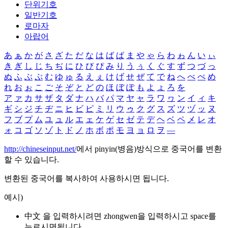
단위기호
일반기호
로마자
아랍어
あ
ぁ
か
が
さ
ざ
た
だ
な
は
ば
ぱ
ま
や
ゃ
ら
わ
ゎ
ん
い
ぃ
き
ぎ
し
じ
ち
ぢ
に
ひ
び
ぴ
み
り
う
ぅ
く
ぐ
す
ず
つ
づ
っ
ぬ
ふ
ぶ
ぷ
む
ゆ
ゅ
る
え
ぇ
け
げ
せ
ぜ
て
で
ね
へ
べ
ぺ
め
れ
お
ぉ
こ
ご
そ
ぞ
と
ど
の
ほ
ぼ
ぽ
も
よ
ょ
ろ
を
ア
ァ
カ
サ
ザ
タ
ダ
ナ
ハ
バ
パ
マ
ヤ
ャ
ラ
ワ
ヮ
ン
イ
ィ
キ
ギ
シ
ジ
チ
ヂ
ニ
ヒ
ビ
ピ
ミ
リ
ウ
ゥ
ク
グ
ス
ズ
ツ
ヅ
ッ
ヌ
フ
ブ
プ
ム
ユ
ュ
ル
エ
ェ
ケ
ゲ
セ
ゼ
テ
デ
ヘ
ベ
ペ
メ
レ
オ
ォ
コ
ゴ
ソ
ゾ
ト
ド
ノ
ホ
ボ
ポ
モ
ヨ
ョ
ロ
ヲ
―
http://chineseinput.net/
에서 pinyin(병음)방식으로 중국어를 변환
할 수 있습니다.
변환된 중국어를 복사하여 사용하시면 됩니다.
예시)
中文 을 입력하시려면
zhongwen
을 입력하시고 space를
누르시면됩니다.