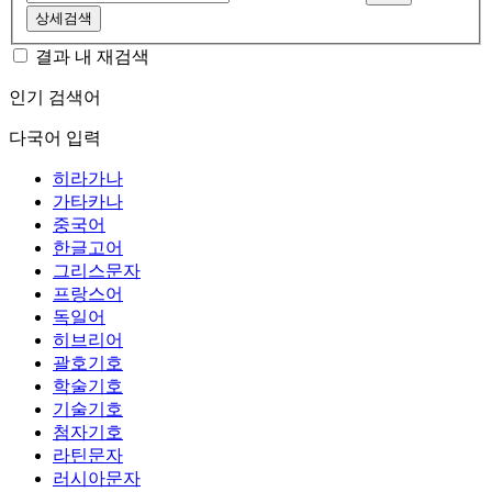
상세검색
결과 내 재검색
인기 검색어
다국어 입력
히라가나
가타카나
중국어
한글고어
그리스문자
프랑스어
독일어
히브리어
괄호기호
학술기호
기술기호
첨자기호
라틴문자
러시아문자