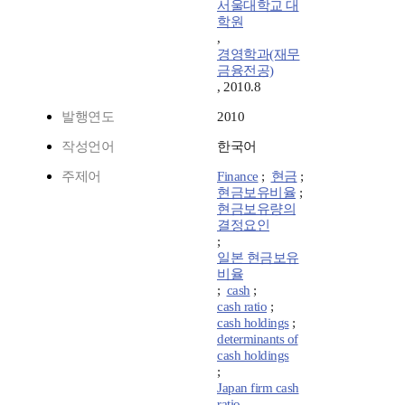
서울대학교 대
학원
,
경영학과(재무
금융전공)
, 2010.8
발행연도
2010
작성언어
한국어
주제어
Finance
;
현금
;
현금보유비율
;
현금보유량의
결정요인
;
일본 현금보유
비율
;
cash
;
cash ratio
;
cash holdings
;
determinants of
cash holdings
;
Japan firm cash
ratio