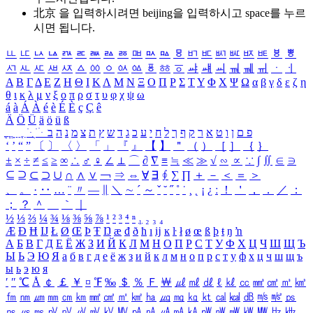
北京 을 입력하시려면
beijing
을 입력하시고 space를 누르
시면 됩니다.
ㅥ
ㅦ
ㅧ
ㅨ
ㅩ
ㅪ
ㅫ
ㅬ
ㅭ
ㅮ
ㅯ
ㅰ
ㅱ
ㅲ
ㅳ
ㅴ
ㅵ
ㅶ
ㅷ
ㅸ
ㅹ
ㅺ
ㅻ
ㅼ
ㅽ
ㅾ
ㅿ
ㆀ
ㆁ
ㆂ
ㆃ
ㆄ
ㆅ
ㆆ
ㆇ
ㆈ
ㆉ
ㆊ
ㆋ
ㆌ
ㆍ
ㆎ
Α
Β
Γ
Δ
Ε
Ζ
Η
Θ
Ι
Κ
Λ
Μ
Ν
Ξ
Ο
Π
Ρ
Σ
Τ
Υ
Φ
Χ
Ψ
Ω
α
β
γ
δ
ε
ζ
η
θ
ι
κ
λ
μ
ν
ξ
ο
π
ρ
σ
τ
υ
φ
χ
ψ
ω
á
à
Á
À
é
è
É
È
ç
Ç
ê
Ä
Ö
Ü
ä
ö
ü
ß
ְ
ֳ
ֲ
ֱ
ָ
ַ
ֵ
ֶ
ִ
ֹ
ּ
ֻ
ׂ
ׁ
ּ
ב
ה
נ
מ
צ
ת
ץ
ש
ד
ג
כ
ע
י
ח
ל
ך
ף
ק
ר
א
ט
ו
ן
ם
פ
‘
’
“
”
〔
〕
〈
〉
「
」
『
』
【
】
＂
（
）
［
］
｛
｝
±
×
÷
≠
≤
≥
∞
∴
♂
♀
∠
⊥
⌒
∂
∇
≡
≒
≪
≫
√
∽
∝
∵
∫
∬
∈
∋
⊆
⊇
⊂
⊃
∪
∩
∧
∨
￢
⇒
⇔
∀
∃
∮
∑
∏
＋
－
＜
＝
＞
、
。
·
‥
…
¨
〃
―
∥
＼
∼
´
～
ˇ
˘
˝
˚
˙
¸
˛
¡
¿
ː
！
＇
，
．
／
：
；
？
＾
＿
｀
｜
½
⅓
⅔
¼
¾
⅛
⅜
⅝
⅞
¹
²
³
⁴
ⁿ
₁
₂
₃
₄
Æ
Ð
Ħ
Ĳ
Ł
Ø
Œ
Þ
Ŧ
Ŋ
æ
đ
ð
ħ
ı
ĳ
ĸ
ŀ
ł
ø
œ
ß
þ
ŧ
ŋ
ŉ
А
Б
В
Г
Д
Е
Ё
Ж
З
И
Й
К
Л
М
Н
О
П
Р
С
Т
У
Ф
Х
Ц
Ч
Ш
Щ
Ъ
Ы
Ь
Э
Ю
Я
а
б
в
г
д
е
ё
ж
з
и
й
к
л
м
н
о
п
р
с
т
у
ф
х
ц
ч
ш
щ
ъ
ы
ь
э
ю
я
′
″
℃
Å
￠
￡
￥
¤
℉
‰
＄
％
Ｆ
￦
㎕
㎖
㎗
ℓ
㎘
㏄
㎣
㎤
㎥
㎦
㎙
㎚
㎛
㎜
㎝
㎞
㎟
㎠
㎡
㎢
㏊
㎍
㎎
㎏
㏏
㎈
㎉
㏈
㎧
㎨
㎰
㎱
㎲
㎳
㎴
㎵
㎶
㎷
㎸
㎹
㎀
㎁
㎂
㎃
㎄
㎺
㎻
㎽
㎾
㎿
㎐
㎑