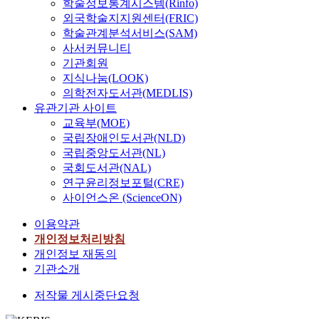
학술정보통계시스템(Rinfo)
외국학술지지원센터(FRIC)
학술관계분석서비스(SAM)
사서커뮤니티
기관회원
지식나눔(LOOK)
의학전자도서관(MEDLIS)
유관기관 사이트
교육부(MOE)
국립장애인도서관(NLD)
국립중앙도서관(NL)
국회도서관(NAL)
연구윤리정보포털(CRE)
사이언스온 (ScienceON)
이용약관
개인정보처리방침
개인정보 재동의
기관소개
저작물 게시중단요청