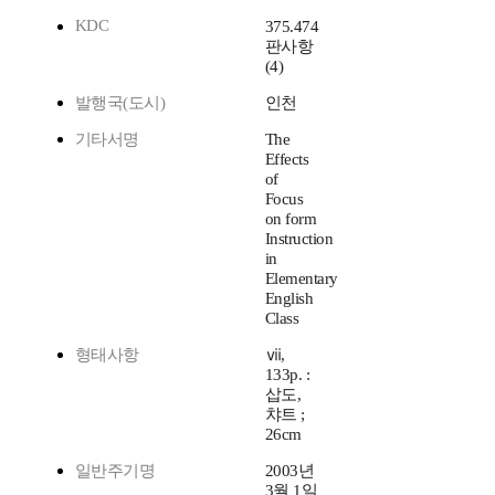
KDC
375.474
판사항
(4)
발행국(도시)
인천
기타서명
The
Effects
of
Focus
on form
Instruction
in
Elementary
English
Class
형태사항
ⅶ,
133p. :
삽도,
챠트 ;
26cm
일반주기명
2003년
3월 1일