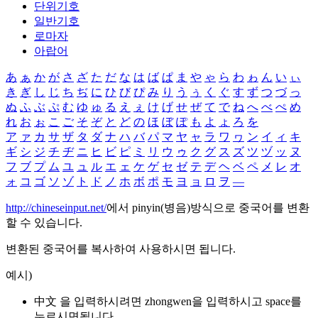
단위기호
일반기호
로마자
아랍어
あ
ぁ
か
が
さ
ざ
た
だ
な
は
ば
ぱ
ま
や
ゃ
ら
わ
ゎ
ん
い
ぃ
き
ぎ
し
じ
ち
ぢ
に
ひ
び
ぴ
み
り
う
ぅ
く
ぐ
す
ず
つ
づ
っ
ぬ
ふ
ぶ
ぷ
む
ゆ
ゅ
る
え
ぇ
け
げ
せ
ぜ
て
で
ね
へ
べ
ぺ
め
れ
お
ぉ
こ
ご
そ
ぞ
と
ど
の
ほ
ぼ
ぽ
も
よ
ょ
ろ
を
ア
ァ
カ
サ
ザ
タ
ダ
ナ
ハ
バ
パ
マ
ヤ
ャ
ラ
ワ
ヮ
ン
イ
ィ
キ
ギ
シ
ジ
チ
ヂ
ニ
ヒ
ビ
ピ
ミ
リ
ウ
ゥ
ク
グ
ス
ズ
ツ
ヅ
ッ
ヌ
フ
ブ
プ
ム
ユ
ュ
ル
エ
ェ
ケ
ゲ
セ
ゼ
テ
デ
ヘ
ベ
ペ
メ
レ
オ
ォ
コ
ゴ
ソ
ゾ
ト
ド
ノ
ホ
ボ
ポ
モ
ヨ
ョ
ロ
ヲ
―
http://chineseinput.net/
에서 pinyin(병음)방식으로 중국어를 변환
할 수 있습니다.
변환된 중국어를 복사하여 사용하시면 됩니다.
예시)
中文 을 입력하시려면
zhongwen
을 입력하시고 space를
누르시면됩니다.