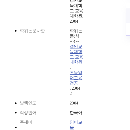
경인교
육대학
교 교육
대학원,
2004
학위논문사항
학위논
문(석
사) --
경인교
육대학
교 교육
대학원
,
초등영
어교육
전공
, 2004.
2
발행연도
2004
작성언어
한국어
주제어
영어교
육