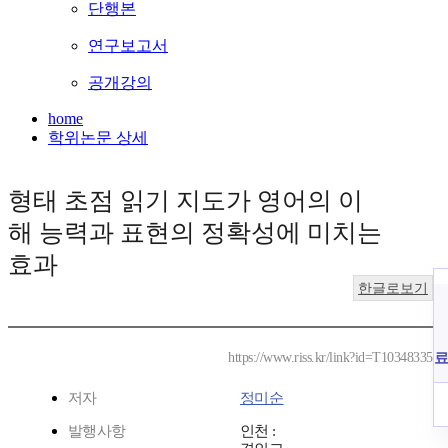
단행본
연구보고서
공개강의
home
학위논문 상세
형태 초점 읽기 지도가 영어의 이
해 능력과 표현의 정확성에 미치는
효과
한글로보기
료
https://www.riss.kr/link?id=T10348335
저자
정미순
발행사항
인천 :