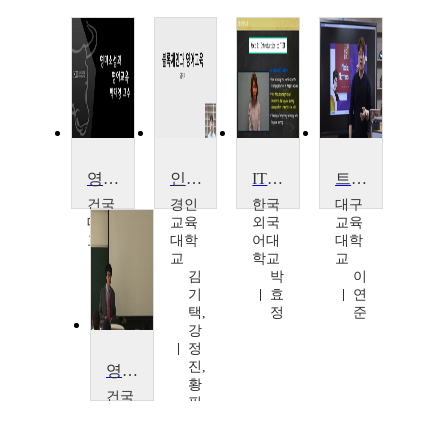
영미소설과 영어교육
인공지능과 영어교육
IT활용 영어교육
트랜스 미디어 접근법을 활용한 영어교육
건국
경인
한국
대구
대학
교육
외국
교육
교
대학
어대
대학
박
교
학교
교
재
김
박
이
영
기
효
연
택,
정
준
강
정
진,
영미소설과 영어교육
황
건국
필
대학
아
교