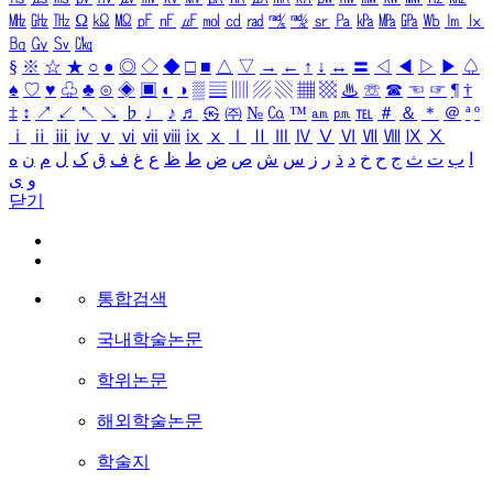
㎒
㎓
㎔
Ω
㏀
㏁
㎊
㎋
㎌
㏖
㏅
㎭
㎮
㎯
㏛
㎩
㎪
㎫
㎬
㏝
㏐
㏓
㏃
㏉
㏜
㏆
§
※
☆
★
○
●
◎
◇
◆
□
■
△
▽
→
←
↑
↓
↔
〓
◁
◀
▷
▶
♤
♠
♡
♥
♧
♣
⊙
◈
▣
◐
◑
▒
▤
▥
▨
▧
▦
▩
♨
☏
☎
☜
☞
¶
†
‡
↕
↗
↙
↖
↘
♭
♩
♪
♬
㉿
㈜
№
㏇
™
㏂
㏘
℡
＃
＆
＊
＠
ª
º
ⅰ
ⅱ
ⅲ
ⅳ
ⅴ
ⅵ
ⅶ
ⅷ
ⅸ
ⅹ
Ⅰ
Ⅱ
Ⅲ
Ⅳ
Ⅴ
Ⅵ
Ⅶ
Ⅷ
Ⅸ
Ⅹ
ا
ب
ت
ث
ج
ح
خ
د
ذ
ر
ز
س
ش
ص
ض
ط
ظ
ع
غ
ف
ق
ک
ل
م
ن
ه
و
ی
닫기
통합검색
국내학술논문
학위논문
해외학술논문
학술지