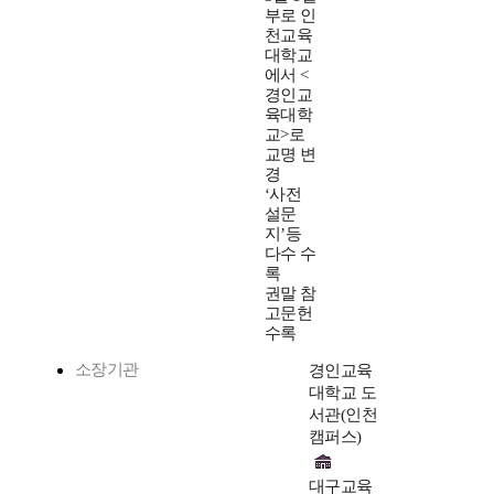
부로 인
천교육
대학교
에서 <
경인교
육대학
교>로
교명 변
경
‘사전
설문
지’등
다수 수
록
권말 참
고문헌
수록
소장기관
경인교육
대학교 도
서관(인천
캠퍼스)
대구교육