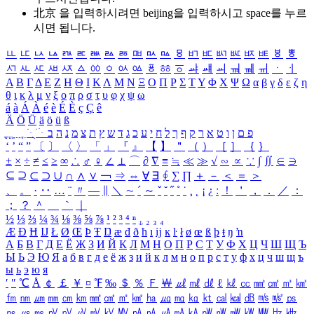
北京 을 입력하시려면
beijing
을 입력하시고 space를 누르
시면 됩니다.
ㅥ
ㅦ
ㅧ
ㅨ
ㅩ
ㅪ
ㅫ
ㅬ
ㅭ
ㅮ
ㅯ
ㅰ
ㅱ
ㅲ
ㅳ
ㅴ
ㅵ
ㅶ
ㅷ
ㅸ
ㅹ
ㅺ
ㅻ
ㅼ
ㅽ
ㅾ
ㅿ
ㆀ
ㆁ
ㆂ
ㆃ
ㆄ
ㆅ
ㆆ
ㆇ
ㆈ
ㆉ
ㆊ
ㆋ
ㆌ
ㆍ
ㆎ
Α
Β
Γ
Δ
Ε
Ζ
Η
Θ
Ι
Κ
Λ
Μ
Ν
Ξ
Ο
Π
Ρ
Σ
Τ
Υ
Φ
Χ
Ψ
Ω
α
β
γ
δ
ε
ζ
η
θ
ι
κ
λ
μ
ν
ξ
ο
π
ρ
σ
τ
υ
φ
χ
ψ
ω
á
à
Á
À
é
è
É
È
ç
Ç
ê
Ä
Ö
Ü
ä
ö
ü
ß
ְ
ֳ
ֲ
ֱ
ָ
ַ
ֵ
ֶ
ִ
ֹ
ּ
ֻ
ׂ
ׁ
ּ
ב
ה
נ
מ
צ
ת
ץ
ש
ד
ג
כ
ע
י
ח
ל
ך
ף
ק
ר
א
ט
ו
ן
ם
פ
‘
’
“
”
〔
〕
〈
〉
「
」
『
』
【
】
＂
（
）
［
］
｛
｝
±
×
÷
≠
≤
≥
∞
∴
♂
♀
∠
⊥
⌒
∂
∇
≡
≒
≪
≫
√
∽
∝
∵
∫
∬
∈
∋
⊆
⊇
⊂
⊃
∪
∩
∧
∨
￢
⇒
⇔
∀
∃
∮
∑
∏
＋
－
＜
＝
＞
、
。
·
‥
…
¨
〃
―
∥
＼
∼
´
～
ˇ
˘
˝
˚
˙
¸
˛
¡
¿
ː
！
＇
，
．
／
：
；
？
＾
＿
｀
｜
½
⅓
⅔
¼
¾
⅛
⅜
⅝
⅞
¹
²
³
⁴
ⁿ
₁
₂
₃
₄
Æ
Ð
Ħ
Ĳ
Ł
Ø
Œ
Þ
Ŧ
Ŋ
æ
đ
ð
ħ
ı
ĳ
ĸ
ŀ
ł
ø
œ
ß
þ
ŧ
ŋ
ŉ
А
Б
В
Г
Д
Е
Ё
Ж
З
И
Й
К
Л
М
Н
О
П
Р
С
Т
У
Ф
Х
Ц
Ч
Ш
Щ
Ъ
Ы
Ь
Э
Ю
Я
а
б
в
г
д
е
ё
ж
з
и
й
к
л
м
н
о
п
р
с
т
у
ф
х
ц
ч
ш
щ
ъ
ы
ь
э
ю
я
′
″
℃
Å
￠
￡
￥
¤
℉
‰
＄
％
Ｆ
￦
㎕
㎖
㎗
ℓ
㎘
㏄
㎣
㎤
㎥
㎦
㎙
㎚
㎛
㎜
㎝
㎞
㎟
㎠
㎡
㎢
㏊
㎍
㎎
㎏
㏏
㎈
㎉
㏈
㎧
㎨
㎰
㎱
㎲
㎳
㎴
㎵
㎶
㎷
㎸
㎹
㎀
㎁
㎂
㎃
㎄
㎺
㎻
㎽
㎾
㎿
㎐
㎑