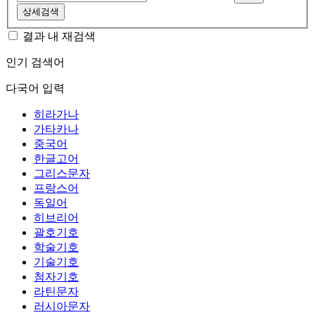
상세검색
결과 내 재검색
인기 검색어
다국어 입력
히라가나
가타카나
중국어
한글고어
그리스문자
프랑스어
독일어
히브리어
괄호기호
학술기호
기술기호
첨자기호
라틴문자
러시아문자