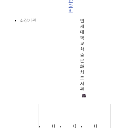
한
광
희
소장기관
연
세
대
학
교
학
술
문
화
처
도
서
관
0
0
0