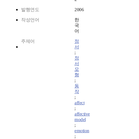
발행연도
2006
작성언어
한
국
어
주제어
정
서
;
정
서
모
형
;
동
작
;
affect
;
affective
model
;
emotion
;