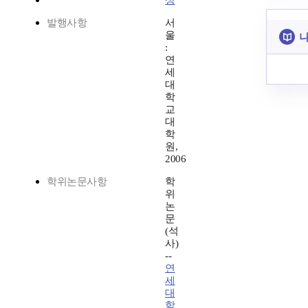
상
발행사항
서
울
나
:
연
세
대
학
교
대
학
원,
2006
학위논문사항
학
위
논
문
(석
사)
--
연
세
대
학