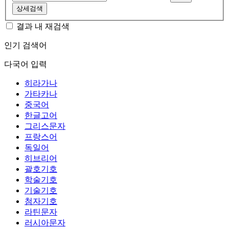
상세검색
결과 내 재검색
인기 검색어
다국어 입력
히라가나
가타카나
중국어
한글고어
그리스문자
프랑스어
독일어
히브리어
괄호기호
학술기호
기술기호
첨자기호
라틴문자
러시아문자