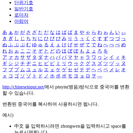
단위기호
일반기호
로마자
아랍어
あ
ぁ
か
が
さ
ざ
た
だ
な
は
ば
ぱ
ま
や
ゃ
ら
わ
ゎ
ん
い
ぃ
き
ぎ
し
じ
ち
ぢ
に
ひ
び
ぴ
み
り
う
ぅ
く
ぐ
す
ず
つ
づ
っ
ぬ
ふ
ぶ
ぷ
む
ゆ
ゅ
る
え
ぇ
け
げ
せ
ぜ
て
で
ね
へ
べ
ぺ
め
れ
お
ぉ
こ
ご
そ
ぞ
と
ど
の
ほ
ぼ
ぽ
も
よ
ょ
ろ
を
ア
ァ
カ
サ
ザ
タ
ダ
ナ
ハ
バ
パ
マ
ヤ
ャ
ラ
ワ
ヮ
ン
イ
ィ
キ
ギ
シ
ジ
チ
ヂ
ニ
ヒ
ビ
ピ
ミ
リ
ウ
ゥ
ク
グ
ス
ズ
ツ
ヅ
ッ
ヌ
フ
ブ
プ
ム
ユ
ュ
ル
エ
ェ
ケ
ゲ
セ
ゼ
テ
デ
ヘ
ベ
ペ
メ
レ
オ
ォ
コ
ゴ
ソ
ゾ
ト
ド
ノ
ホ
ボ
ポ
モ
ヨ
ョ
ロ
ヲ
―
http://chineseinput.net/
에서 pinyin(병음)방식으로 중국어를 변환
할 수 있습니다.
변환된 중국어를 복사하여 사용하시면 됩니다.
예시)
中文 을 입력하시려면
zhongwen
을 입력하시고 space를
누르시면됩니다.