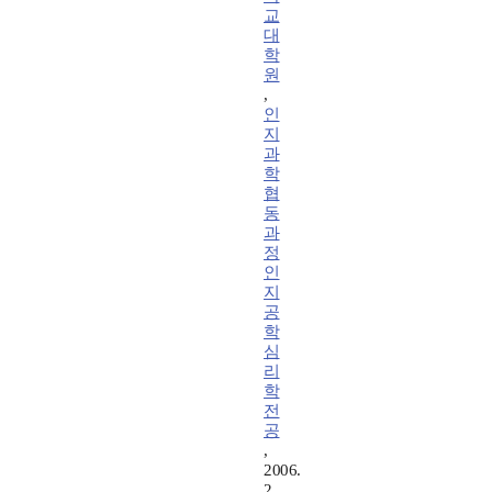
교
대
학
원
,
인
지
과
학
협
동
과
정
인
지
공
학
심
리
학
전
공
,
2006.
2