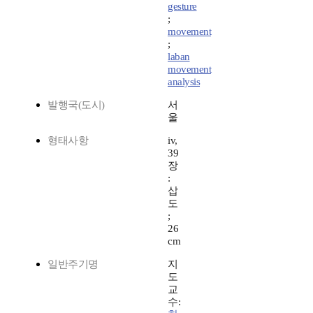
gesture
;
movement
;
laban
movement
analysis
발행국(도시)
서
울
형태사항
iv,
39
장
:
삽
도
;
26
cm
일반주기명
지
도
교
수: