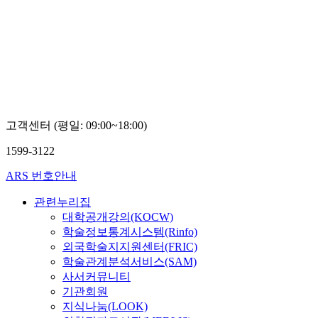
MOOC
원
광
보
건
대
학
교
송
순
고객센터 (평일: 09:00~18:00)
옥
1599-3122
ARS 번호안내
관련누리집
대학공개강의(KOCW)
학술정보통계시스템(Rinfo)
외국학술지지원센터(FRIC)
학술관계분석서비스(SAM)
사서커뮤니티
기관회원
지식나눔(LOOK)