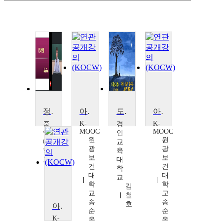
정서심리학
아동동작과 K-아동돌봄교육
도덕성과 정서
아동동작과 K-아동돌봄교육
K-
K-
중
경
MOOC
MOOC
앙
인
원
원
대
교
광
광
학
육
보
보
교
대
건
건
박
학
대
대
준
교
학
학
성
김
교
교
철
송
송
호
아동동작과 K-아동돌봄교육
순
순
K-
옥
옥