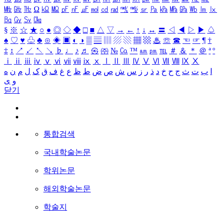
㎒
㎓
㎔
Ω
㏀
㏁
㎊
㎋
㎌
㏖
㏅
㎭
㎮
㎯
㏛
㎩
㎪
㎫
㎬
㏝
㏐
㏓
㏃
㏉
㏜
㏆
§
※
☆
★
○
●
◎
◇
◆
□
■
△
▽
→
←
↑
↓
↔
〓
◁
◀
▷
▶
♤
♠
♡
♥
♧
♣
⊙
◈
▣
◐
◑
▒
▤
▥
▨
▧
▦
▩
♨
☏
☎
☜
☞
¶
†
‡
↕
↗
↙
↖
↘
♭
♩
♪
♬
㉿
㈜
№
㏇
™
㏂
㏘
℡
＃
＆
＊
＠
ª
º
ⅰ
ⅱ
ⅲ
ⅳ
ⅴ
ⅵ
ⅶ
ⅷ
ⅸ
ⅹ
Ⅰ
Ⅱ
Ⅲ
Ⅳ
Ⅴ
Ⅵ
Ⅶ
Ⅷ
Ⅸ
Ⅹ
ا
ب
ت
ث
ج
ح
خ
د
ذ
ر
ز
س
ش
ص
ض
ط
ظ
ع
غ
ف
ق
ک
ل
م
ن
ه
و
ی
닫기
통합검색
국내학술논문
학위논문
해외학술논문
학술지