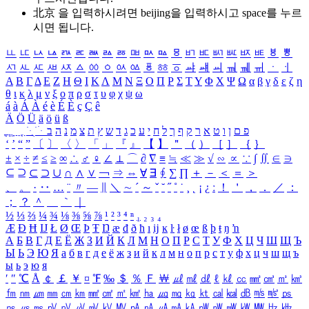
北京 을 입력하시려면
beijing
을 입력하시고 space를 누르
시면 됩니다.
ㅥ
ㅦ
ㅧ
ㅨ
ㅩ
ㅪ
ㅫ
ㅬ
ㅭ
ㅮ
ㅯ
ㅰ
ㅱ
ㅲ
ㅳ
ㅴ
ㅵ
ㅶ
ㅷ
ㅸ
ㅹ
ㅺ
ㅻ
ㅼ
ㅽ
ㅾ
ㅿ
ㆀ
ㆁ
ㆂ
ㆃ
ㆄ
ㆅ
ㆆ
ㆇ
ㆈ
ㆉ
ㆊ
ㆋ
ㆌ
ㆍ
ㆎ
Α
Β
Γ
Δ
Ε
Ζ
Η
Θ
Ι
Κ
Λ
Μ
Ν
Ξ
Ο
Π
Ρ
Σ
Τ
Υ
Φ
Χ
Ψ
Ω
α
β
γ
δ
ε
ζ
η
θ
ι
κ
λ
μ
ν
ξ
ο
π
ρ
σ
τ
υ
φ
χ
ψ
ω
á
à
Á
À
é
è
É
È
ç
Ç
ê
Ä
Ö
Ü
ä
ö
ü
ß
ְ
ֳ
ֲ
ֱ
ָ
ַ
ֵ
ֶ
ִ
ֹ
ּ
ֻ
ׂ
ׁ
ּ
ב
ה
נ
מ
צ
ת
ץ
ש
ד
ג
כ
ע
י
ח
ל
ך
ף
ק
ר
א
ט
ו
ן
ם
פ
‘
’
“
”
〔
〕
〈
〉
「
」
『
』
【
】
＂
（
）
［
］
｛
｝
±
×
÷
≠
≤
≥
∞
∴
♂
♀
∠
⊥
⌒
∂
∇
≡
≒
≪
≫
√
∽
∝
∵
∫
∬
∈
∋
⊆
⊇
⊂
⊃
∪
∩
∧
∨
￢
⇒
⇔
∀
∃
∮
∑
∏
＋
－
＜
＝
＞
、
。
·
‥
…
¨
〃
―
∥
＼
∼
´
～
ˇ
˘
˝
˚
˙
¸
˛
¡
¿
ː
！
＇
，
．
／
：
；
？
＾
＿
｀
｜
½
⅓
⅔
¼
¾
⅛
⅜
⅝
⅞
¹
²
³
⁴
ⁿ
₁
₂
₃
₄
Æ
Ð
Ħ
Ĳ
Ł
Ø
Œ
Þ
Ŧ
Ŋ
æ
đ
ð
ħ
ı
ĳ
ĸ
ŀ
ł
ø
œ
ß
þ
ŧ
ŋ
ŉ
А
Б
В
Г
Д
Е
Ё
Ж
З
И
Й
К
Л
М
Н
О
П
Р
С
Т
У
Ф
Х
Ц
Ч
Ш
Щ
Ъ
Ы
Ь
Э
Ю
Я
а
б
в
г
д
е
ё
ж
з
и
й
к
л
м
н
о
п
р
с
т
у
ф
х
ц
ч
ш
щ
ъ
ы
ь
э
ю
я
′
″
℃
Å
￠
￡
￥
¤
℉
‰
＄
％
Ｆ
￦
㎕
㎖
㎗
ℓ
㎘
㏄
㎣
㎤
㎥
㎦
㎙
㎚
㎛
㎜
㎝
㎞
㎟
㎠
㎡
㎢
㏊
㎍
㎎
㎏
㏏
㎈
㎉
㏈
㎧
㎨
㎰
㎱
㎲
㎳
㎴
㎵
㎶
㎷
㎸
㎹
㎀
㎁
㎂
㎃
㎄
㎺
㎻
㎽
㎾
㎿
㎐
㎑