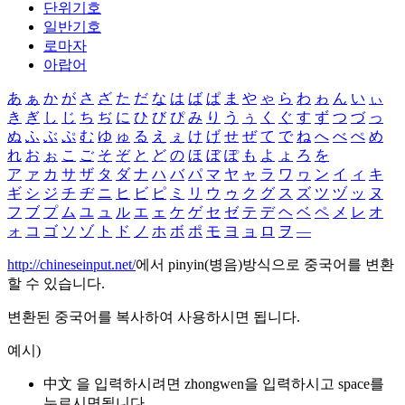
단위기호
일반기호
로마자
아랍어
あ
ぁ
か
が
さ
ざ
た
だ
な
は
ば
ぱ
ま
や
ゃ
ら
わ
ゎ
ん
い
ぃ
き
ぎ
し
じ
ち
ぢ
に
ひ
び
ぴ
み
り
う
ぅ
く
ぐ
す
ず
つ
づ
っ
ぬ
ふ
ぶ
ぷ
む
ゆ
ゅ
る
え
ぇ
け
げ
せ
ぜ
て
で
ね
へ
べ
ぺ
め
れ
お
ぉ
こ
ご
そ
ぞ
と
ど
の
ほ
ぼ
ぽ
も
よ
ょ
ろ
を
ア
ァ
カ
サ
ザ
タ
ダ
ナ
ハ
バ
パ
マ
ヤ
ャ
ラ
ワ
ヮ
ン
イ
ィ
キ
ギ
シ
ジ
チ
ヂ
ニ
ヒ
ビ
ピ
ミ
リ
ウ
ゥ
ク
グ
ス
ズ
ツ
ヅ
ッ
ヌ
フ
ブ
プ
ム
ユ
ュ
ル
エ
ェ
ケ
ゲ
セ
ゼ
テ
デ
ヘ
ベ
ペ
メ
レ
オ
ォ
コ
ゴ
ソ
ゾ
ト
ド
ノ
ホ
ボ
ポ
モ
ヨ
ョ
ロ
ヲ
―
http://chineseinput.net/
에서 pinyin(병음)방식으로 중국어를 변환
할 수 있습니다.
변환된 중국어를 복사하여 사용하시면 됩니다.
예시)
中文 을 입력하시려면
zhongwen
을 입력하시고 space를
누르시면됩니다.