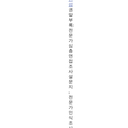
섭
권
말
부
록:
전
문
가
심
층
면
접
조
사
설
문
지
;
전
문
가
인
식
조