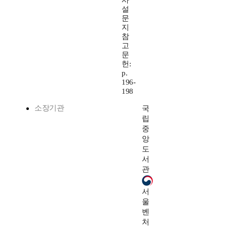
사
설
문
지
참
고
문
헌:
p.
196-
198
소장기관
국
립
중
앙
도
서
관
서
울
벤
처