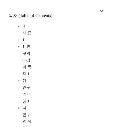
목차 (Table of Contents)
Ⅰ.
서 론
1
1. 연
구의
배경
과 목
적 1
가.
연구
의 배
경 1
나.
연구
의 목