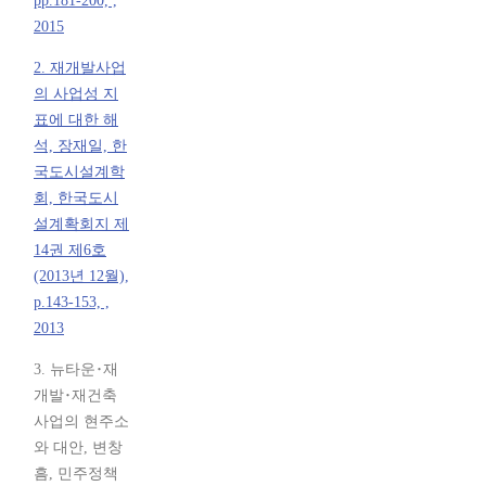
pp.181-200, ,
2015
2. 재개발사업
의 사업성 지
표에 대한 해
석, 장재일, 한
국도시설계학
회, 한국도시
설계확회지 제
14권 제6호
(2013년 12월),
p.143-153, ,
2013
3. 뉴타운･재
개발･재건축
사업의 현주소
와 대안, 변창
흠, 민주정책