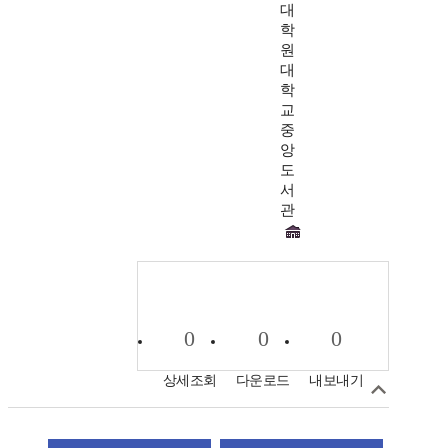
대
학
원
대
학
교
중
앙
도
서
관
0
0
0
상세조회
다운로드
내보내기