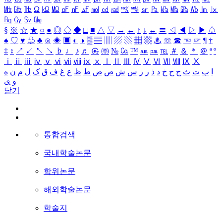
㎒
㎓
㎔
Ω
㏀
㏁
㎊
㎋
㎌
㏖
㏅
㎭
㎮
㎯
㏛
㎩
㎪
㎫
㎬
㏝
㏐
㏓
㏃
㏉
㏜
㏆
§
※
☆
★
○
●
◎
◇
◆
□
■
△
▽
→
←
↑
↓
↔
〓
◁
◀
▷
▶
♤
♠
♡
♥
♧
♣
⊙
◈
▣
◐
◑
▒
▤
▥
▨
▧
▦
▩
♨
☏
☎
☜
☞
¶
†
‡
↕
↗
↙
↖
↘
♭
♩
♪
♬
㉿
㈜
№
㏇
™
㏂
㏘
℡
＃
＆
＊
＠
ª
º
ⅰ
ⅱ
ⅲ
ⅳ
ⅴ
ⅵ
ⅶ
ⅷ
ⅸ
ⅹ
Ⅰ
Ⅱ
Ⅲ
Ⅳ
Ⅴ
Ⅵ
Ⅶ
Ⅷ
Ⅸ
Ⅹ
ا
ب
ت
ث
ج
ح
خ
د
ذ
ر
ز
س
ش
ص
ض
ط
ظ
ع
غ
ف
ق
ک
ل
م
ن
ه
و
ی
닫기
통합검색
국내학술논문
학위논문
해외학술논문
학술지