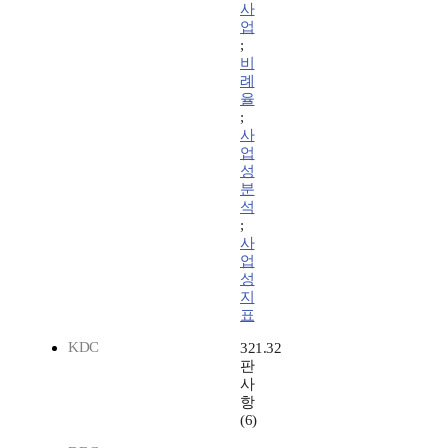
사
업
;
비
례
율
;
사
업
성
분
석
;
사
업
성
지
표
KDC
321.32
판
사
항
(6)