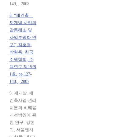
149, , 2008
8. “재건축ㆍ
재개발 사업의
갈등해소 및
사업투명화 연
구”, 김호권,
박환용, 한국
주택학회, 주
택연구 제15권
1호, pp.127-
148, , 2007
9. 재개발․재
건축사업 관리
처분의 비례율
개선방안에 관
한 연구, 강현
귀, 서울벤처