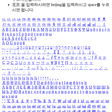
北京 을 입력하시려면
beijing
을 입력하시고 space를 누르
시면 됩니다.
ㅥ
ㅦ
ㅧ
ㅨ
ㅩ
ㅪ
ㅫ
ㅬ
ㅭ
ㅮ
ㅯ
ㅰ
ㅱ
ㅲ
ㅳ
ㅴ
ㅵ
ㅶ
ㅷ
ㅸ
ㅹ
ㅺ
ㅻ
ㅼ
ㅽ
ㅾ
ㅿ
ㆀ
ㆁ
ㆂ
ㆃ
ㆄ
ㆅ
ㆆ
ㆇ
ㆈ
ㆉ
ㆊ
ㆋ
ㆌ
ㆍ
ㆎ
Α
Β
Γ
Δ
Ε
Ζ
Η
Θ
Ι
Κ
Λ
Μ
Ν
Ξ
Ο
Π
Ρ
Σ
Τ
Υ
Φ
Χ
Ψ
Ω
α
β
γ
δ
ε
ζ
η
θ
ι
κ
λ
μ
ν
ξ
ο
π
ρ
σ
τ
υ
φ
χ
ψ
ω
á
à
Á
À
é
è
É
È
ç
Ç
ê
Ä
Ö
Ü
ä
ö
ü
ß
ְ
ֳ
ֲ
ֱ
ָ
ַ
ֵ
ֶ
ִ
ֹ
ּ
ֻ
ׂ
ׁ
ּ
ב
ה
נ
מ
צ
ת
ץ
ש
ד
ג
כ
ע
י
ח
ל
ך
ף
ק
ר
א
ט
ו
ן
ם
פ
‘
’
“
”
〔
〕
〈
〉
「
」
『
』
【
】
＂
（
）
［
］
｛
｝
±
×
÷
≠
≤
≥
∞
∴
♂
♀
∠
⊥
⌒
∂
∇
≡
≒
≪
≫
√
∽
∝
∵
∫
∬
∈
∋
⊆
⊇
⊂
⊃
∪
∩
∧
∨
￢
⇒
⇔
∀
∃
∮
∑
∏
＋
－
＜
＝
＞
、
。
·
‥
…
¨
〃
―
∥
＼
∼
´
～
ˇ
˘
˝
˚
˙
¸
˛
¡
¿
ː
！
＇
，
．
／
：
；
？
＾
＿
｀
｜
½
⅓
⅔
¼
¾
⅛
⅜
⅝
⅞
¹
²
³
⁴
ⁿ
₁
₂
₃
₄
Æ
Ð
Ħ
Ĳ
Ł
Ø
Œ
Þ
Ŧ
Ŋ
æ
đ
ð
ħ
ı
ĳ
ĸ
ŀ
ł
ø
œ
ß
þ
ŧ
ŋ
ŉ
А
Б
В
Г
Д
Е
Ё
Ж
З
И
Й
К
Л
М
Н
О
П
Р
С
Т
У
Ф
Х
Ц
Ч
Ш
Щ
Ъ
Ы
Ь
Э
Ю
Я
а
б
в
г
д
е
ё
ж
з
и
й
к
л
м
н
о
п
р
с
т
у
ф
х
ц
ч
ш
щ
ъ
ы
ь
э
ю
я
′
″
℃
Å
￠
￡
￥
¤
℉
‰
＄
％
Ｆ
￦
㎕
㎖
㎗
ℓ
㎘
㏄
㎣
㎤
㎥
㎦
㎙
㎚
㎛
㎜
㎝
㎞
㎟
㎠
㎡
㎢
㏊
㎍
㎎
㎏
㏏
㎈
㎉
㏈
㎧
㎨
㎰
㎱
㎲
㎳
㎴
㎵
㎶
㎷
㎸
㎹
㎀
㎁
㎂
㎃
㎄
㎺
㎻
㎽
㎾
㎿
㎐
㎑