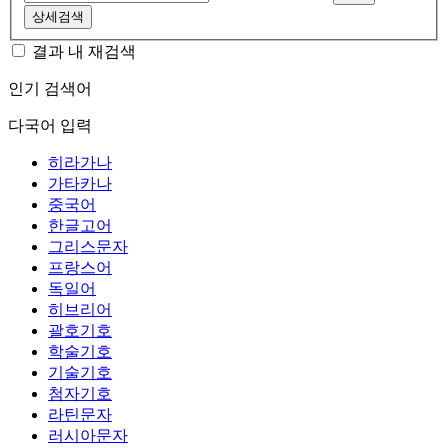
상세검색
결과 내 재검색
인기 검색어
다국어 입력
히라가나
가타카나
중국어
한글고어
그리스문자
프랑스어
독일어
히브리어
괄호기호
학술기호
기술기호
첨자기호
라틴문자
러시아문자