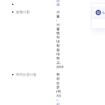
현
귀
발행사항
서
울
:
서
울
벤
처
대
학
원
대
학
교,
2018
학위논문사항
학
위
논
문
(박
사)
--
서