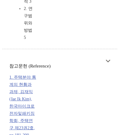
적 3
2. 연
구범
위와
방법
5
참고문헌 (Reference)
1. 주택분야 통
계의 현황과
과제, 김재익
(Jae Ik Kim),
한국마이크로
전자및패키징
학회, 주택연
구 제23권2호,