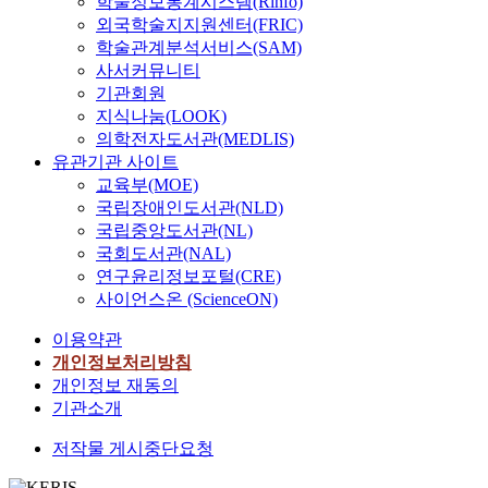
학술정보통계시스템(Rinfo)
외국학술지지원센터(FRIC)
학술관계분석서비스(SAM)
사서커뮤니티
기관회원
지식나눔(LOOK)
의학전자도서관(MEDLIS)
유관기관 사이트
교육부(MOE)
국립장애인도서관(NLD)
국립중앙도서관(NL)
국회도서관(NAL)
연구윤리정보포털(CRE)
사이언스온 (ScienceON)
이용약관
개인정보처리방침
개인정보 재동의
기관소개
저작물 게시중단요청