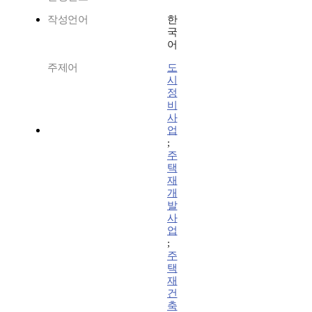
작성언어
한
국
어
주제어
도
시
정
비
사
업
;
주
택
재
개
발
사
업
;
주
택
재
건
축