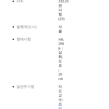
DDC
333.33
판
사
항
(23)
발행국(도시)
서
울
형태사항
xiii,
204
p. :
삽
화,
도
표
;
26
cm
일반주기명
지
도
교
수:
최
민