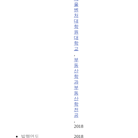
울
벤
처
대
학
원
대
학
교
,
부
동
산
학
과
부
동
산
학
전
공
,
2018
발행연도
2018