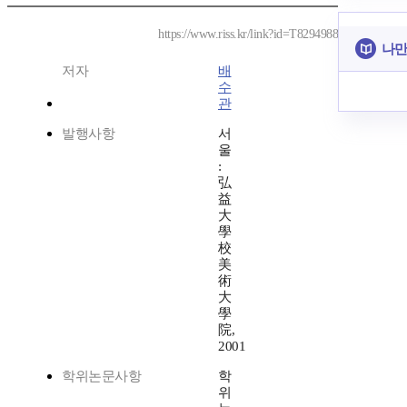
https://www.riss.kr/link?id=T8294988
나만
저자
배
수
관
발행사항
서
울
:
弘
益
大
學
校
美
術
大
學
院,
2001
학위논문사항
학
위