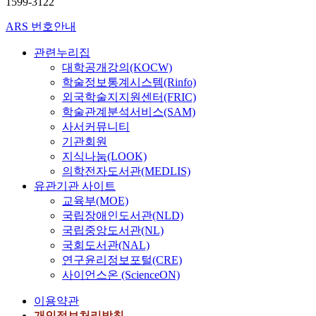
1599-3122
ARS 번호안내
관련누리집
대학공개강의(KOCW)
학술정보통계시스템(Rinfo)
외국학술지지원센터(FRIC)
학술관계분석서비스(SAM)
사서커뮤니티
기관회원
지식나눔(LOOK)
의학전자도서관(MEDLIS)
유관기관 사이트
교육부(MOE)
국립장애인도서관(NLD)
국립중앙도서관(NL)
국회도서관(NAL)
연구윤리정보포털(CRE)
사이언스온 (ScienceON)
이용약관
개인정보처리방침