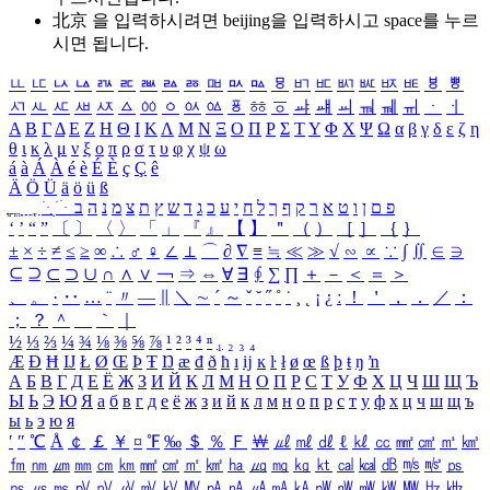
北京 을 입력하시려면
beijing
을 입력하시고 space를 누르
시면 됩니다.
ㅥ
ㅦ
ㅧ
ㅨ
ㅩ
ㅪ
ㅫ
ㅬ
ㅭ
ㅮ
ㅯ
ㅰ
ㅱ
ㅲ
ㅳ
ㅴ
ㅵ
ㅶ
ㅷ
ㅸ
ㅹ
ㅺ
ㅻ
ㅼ
ㅽ
ㅾ
ㅿ
ㆀ
ㆁ
ㆂ
ㆃ
ㆄ
ㆅ
ㆆ
ㆇ
ㆈ
ㆉ
ㆊ
ㆋ
ㆌ
ㆍ
ㆎ
Α
Β
Γ
Δ
Ε
Ζ
Η
Θ
Ι
Κ
Λ
Μ
Ν
Ξ
Ο
Π
Ρ
Σ
Τ
Υ
Φ
Χ
Ψ
Ω
α
β
γ
δ
ε
ζ
η
θ
ι
κ
λ
μ
ν
ξ
ο
π
ρ
σ
τ
υ
φ
χ
ψ
ω
á
à
Á
À
é
è
É
È
ç
Ç
ê
Ä
Ö
Ü
ä
ö
ü
ß
ְ
ֳ
ֲ
ֱ
ָ
ַ
ֵ
ֶ
ִ
ֹ
ּ
ֻ
ׂ
ׁ
ּ
ב
ה
נ
מ
צ
ת
ץ
ש
ד
ג
כ
ע
י
ח
ל
ך
ף
ק
ר
א
ט
ו
ן
ם
פ
‘
’
“
”
〔
〕
〈
〉
「
」
『
』
【
】
＂
（
）
［
］
｛
｝
±
×
÷
≠
≤
≥
∞
∴
♂
♀
∠
⊥
⌒
∂
∇
≡
≒
≪
≫
√
∽
∝
∵
∫
∬
∈
∋
⊆
⊇
⊂
⊃
∪
∩
∧
∨
￢
⇒
⇔
∀
∃
∮
∑
∏
＋
－
＜
＝
＞
、
。
·
‥
…
¨
〃
―
∥
＼
∼
´
～
ˇ
˘
˝
˚
˙
¸
˛
¡
¿
ː
！
＇
，
．
／
：
；
？
＾
＿
｀
｜
½
⅓
⅔
¼
¾
⅛
⅜
⅝
⅞
¹
²
³
⁴
ⁿ
₁
₂
₃
₄
Æ
Ð
Ħ
Ĳ
Ł
Ø
Œ
Þ
Ŧ
Ŋ
æ
đ
ð
ħ
ı
ĳ
ĸ
ŀ
ł
ø
œ
ß
þ
ŧ
ŋ
ŉ
А
Б
В
Г
Д
Е
Ё
Ж
З
И
Й
К
Л
М
Н
О
П
Р
С
Т
У
Ф
Х
Ц
Ч
Ш
Щ
Ъ
Ы
Ь
Э
Ю
Я
а
б
в
г
д
е
ё
ж
з
и
й
к
л
м
н
о
п
р
с
т
у
ф
х
ц
ч
ш
щ
ъ
ы
ь
э
ю
я
′
″
℃
Å
￠
￡
￥
¤
℉
‰
＄
％
Ｆ
￦
㎕
㎖
㎗
ℓ
㎘
㏄
㎣
㎤
㎥
㎦
㎙
㎚
㎛
㎜
㎝
㎞
㎟
㎠
㎡
㎢
㏊
㎍
㎎
㎏
㏏
㎈
㎉
㏈
㎧
㎨
㎰
㎱
㎲
㎳
㎴
㎵
㎶
㎷
㎸
㎹
㎀
㎁
㎂
㎃
㎄
㎺
㎻
㎽
㎾
㎿
㎐
㎑