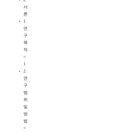
서
론
1.
연
구
목
적
=
1
2.
연
구
범
위
및
방
법
=