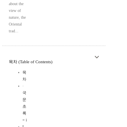
about the
view of
nature, the
Oriental
trad...
목차 (Table of Contents)
목
차
·
국
문
초
록
= i
I.