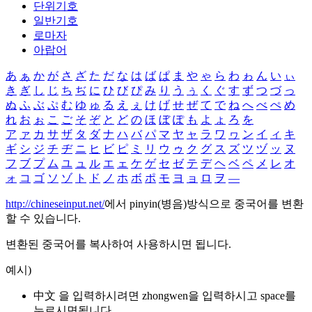
단위기호
일반기호
로마자
아랍어
あ
ぁ
か
が
さ
ざ
た
だ
な
は
ば
ぱ
ま
や
ゃ
ら
わ
ゎ
ん
い
ぃ
き
ぎ
し
じ
ち
ぢ
に
ひ
び
ぴ
み
り
う
ぅ
く
ぐ
す
ず
つ
づ
っ
ぬ
ふ
ぶ
ぷ
む
ゆ
ゅ
る
え
ぇ
け
げ
せ
ぜ
て
で
ね
へ
べ
ぺ
め
れ
お
ぉ
こ
ご
そ
ぞ
と
ど
の
ほ
ぼ
ぽ
も
よ
ょ
ろ
を
ア
ァ
カ
サ
ザ
タ
ダ
ナ
ハ
バ
パ
マ
ヤ
ャ
ラ
ワ
ヮ
ン
イ
ィ
キ
ギ
シ
ジ
チ
ヂ
ニ
ヒ
ビ
ピ
ミ
リ
ウ
ゥ
ク
グ
ス
ズ
ツ
ヅ
ッ
ヌ
フ
ブ
プ
ム
ユ
ュ
ル
エ
ェ
ケ
ゲ
セ
ゼ
テ
デ
ヘ
ベ
ペ
メ
レ
オ
ォ
コ
ゴ
ソ
ゾ
ト
ド
ノ
ホ
ボ
ポ
モ
ヨ
ョ
ロ
ヲ
―
http://chineseinput.net/
에서 pinyin(병음)방식으로 중국어를 변환
할 수 있습니다.
변환된 중국어를 복사하여 사용하시면 됩니다.
예시)
中文 을 입력하시려면
zhongwen
을 입력하시고 space를
누르시면됩니다.