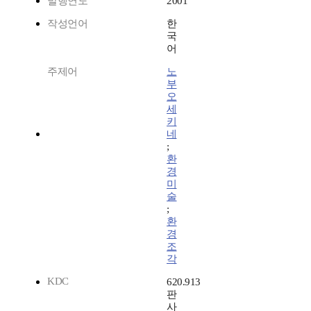
발행연도
2001
작성언어
한
국
어
주제어
노
부
오
세
키
네
;
환
경
미
술
;
환
경
조
각
KDC
620.913
판
사