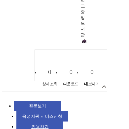
학
교
중
앙
도
서
관
0
0
0
상세조회
다운로드
내보내기
원문보기
음성지원 서비스신청
인용하기