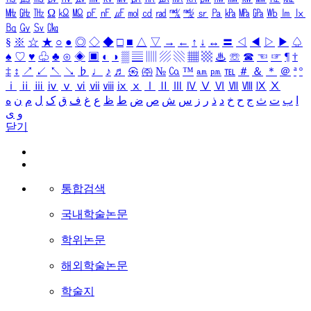
㎒
㎓
㎔
Ω
㏀
㏁
㎊
㎋
㎌
㏖
㏅
㎭
㎮
㎯
㏛
㎩
㎪
㎫
㎬
㏝
㏐
㏓
㏃
㏉
㏜
㏆
§
※
☆
★
○
●
◎
◇
◆
□
■
△
▽
→
←
↑
↓
↔
〓
◁
◀
▷
▶
♤
♠
♡
♥
♧
♣
⊙
◈
▣
◐
◑
▒
▤
▥
▨
▧
▦
▩
♨
☏
☎
☜
☞
¶
†
‡
↕
↗
↙
↖
↘
♭
♩
♪
♬
㉿
㈜
№
㏇
™
㏂
㏘
℡
＃
＆
＊
＠
ª
º
ⅰ
ⅱ
ⅲ
ⅳ
ⅴ
ⅵ
ⅶ
ⅷ
ⅸ
ⅹ
Ⅰ
Ⅱ
Ⅲ
Ⅳ
Ⅴ
Ⅵ
Ⅶ
Ⅷ
Ⅸ
Ⅹ
ا
ب
ت
ث
ج
ح
خ
د
ذ
ر
ز
س
ش
ص
ض
ط
ظ
ع
غ
ف
ق
ک
ل
م
ن
ه
و
ی
닫기
통합검색
국내학술논문
학위논문
해외학술논문
학술지