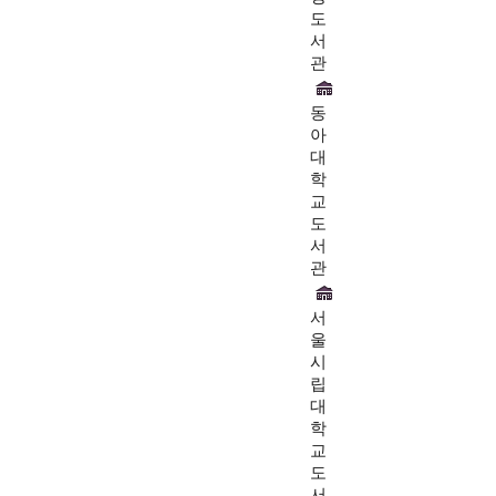
도
서
관
동
아
대
학
교
도
서
관
서
울
시
립
대
학
교
도
서