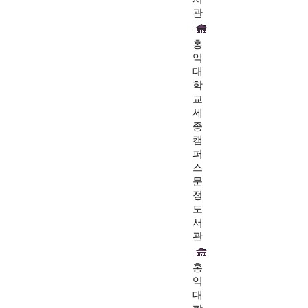
관
홍
익
대
학
교
세
종
캠
퍼
스
문
정
도
서
관
홍
익
대