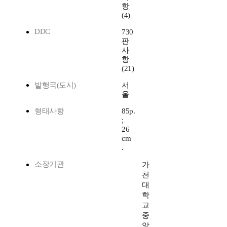
항
(4)
DDC
730
판
사
항
(21)
발행국(도시)
서
울
형태사항
85p.
;
26
cm
.
소장기관
가
천
대
학
교
중
앙