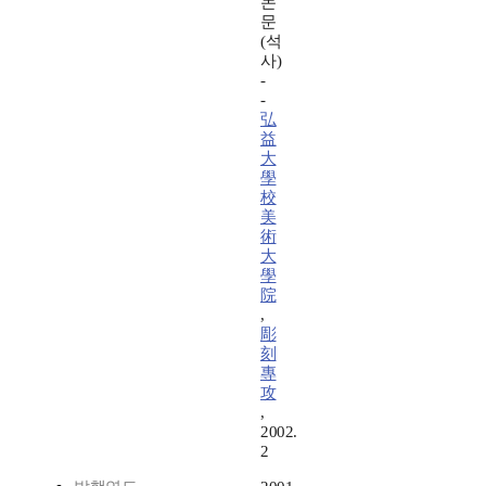
논
문
(석
사)
-
-
弘
益
大
學
校
美
術
大
學
院
,
彫
刻
專
攻
,
2002.
2