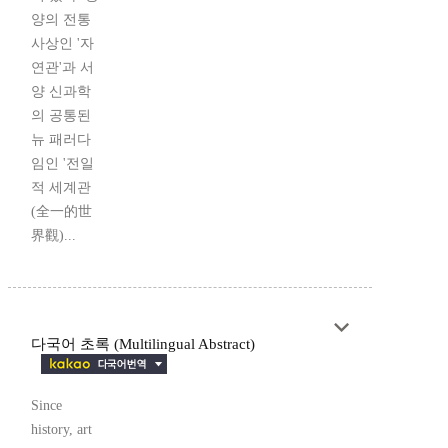
양의 전통
사상인 '자
연관'과 서
양 신과학
의 공통된
뉴 패러다
임인 '전일
적 세계관
(全一的世
界觀)...
다국어 초록 (Multilingual Abstract)
Since
history, art