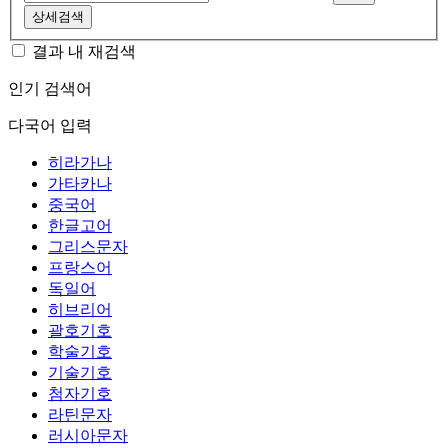
상세검색
결과 내 재검색
인기 검색어
다국어 입력
히라가나
가타카나
중국어
한글고어
그리스문자
프랑스어
독일어
히브리어
괄호기호
학술기호
기술기호
첨자기호
라틴문자
러시아문자