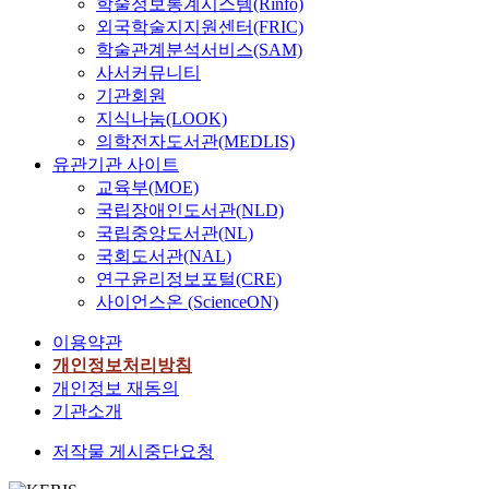
학술정보통계시스템(Rinfo)
외국학술지지원센터(FRIC)
학술관계분석서비스(SAM)
사서커뮤니티
기관회원
지식나눔(LOOK)
의학전자도서관(MEDLIS)
유관기관 사이트
교육부(MOE)
국립장애인도서관(NLD)
국립중앙도서관(NL)
국회도서관(NAL)
연구윤리정보포털(CRE)
사이언스온 (ScienceON)
이용약관
개인정보처리방침
개인정보 재동의
기관소개
저작물 게시중단요청