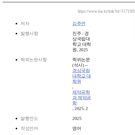
https://www.riss.kr/link?id=T17192
저자
김주연
발행사항
진주 : 경
상국립대
학교 대학
원, 2025
학위논문사항
학위논문
(석사) --
경상국립
대학교 대
학원
,
제약공학
과 제약공
학
, 2025. 2
발행연도
2025
작성언어
영어