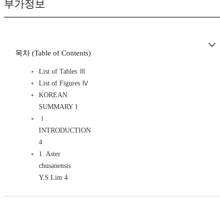
부가정보
목차 (Table of Contents)
List of Tables Ⅲ
List of Figures Ⅳ
KOREAN
SUMMARY 1
Ⅰ.
INTRODUCTION
4
1. Aster
chusanensis
Y.S.Lim 4