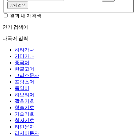
상세검색
결과 내 재검색
인기 검색어
다국어 입력
히라가나
가타카나
중국어
한글고어
그리스문자
프랑스어
독일어
히브리어
괄호기호
학술기호
기술기호
첨자기호
라틴문자
러시아문자