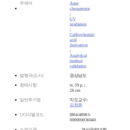
주제어
Aster
chusanensis
;
UV
irradiation
;
Caffeoylquinic
acid
derivatives
;
Analytical
method
validation
발행국(도시)
경상남도
형태사항
iv, 59 p. ;
26 cm
일반주기명
지도교수:
김정윤
UCI식별코드
I804:48003-
000000036040
소장기관
경상국립대학