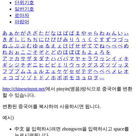
단위기호
일반기호
로마자
아랍어
あ
ぁ
か
が
さ
ざ
た
だ
な
は
ば
ぱ
ま
や
ゃ
ら
わ
ゎ
ん
い
ぃ
き
ぎ
し
じ
ち
ぢ
に
ひ
び
ぴ
み
り
う
ぅ
く
ぐ
す
ず
つ
づ
っ
ぬ
ふ
ぶ
ぷ
む
ゆ
ゅ
る
え
ぇ
け
げ
せ
ぜ
て
で
ね
へ
べ
ぺ
め
れ
お
ぉ
こ
ご
そ
ぞ
と
ど
の
ほ
ぼ
ぽ
も
よ
ょ
ろ
を
ア
ァ
カ
サ
ザ
タ
ダ
ナ
ハ
バ
パ
マ
ヤ
ャ
ラ
ワ
ヮ
ン
イ
ィ
キ
ギ
シ
ジ
チ
ヂ
ニ
ヒ
ビ
ピ
ミ
リ
ウ
ゥ
ク
グ
ス
ズ
ツ
ヅ
ッ
ヌ
フ
ブ
プ
ム
ユ
ュ
ル
エ
ェ
ケ
ゲ
セ
ゼ
テ
デ
ヘ
ベ
ペ
メ
レ
オ
ォ
コ
ゴ
ソ
ゾ
ト
ド
ノ
ホ
ボ
ポ
モ
ヨ
ョ
ロ
ヲ
―
http://chineseinput.net/
에서 pinyin(병음)방식으로 중국어를 변환
할 수 있습니다.
변환된 중국어를 복사하여 사용하시면 됩니다.
예시)
中文 을 입력하시려면
zhongwen
을 입력하시고 space를
누르시면됩니다.