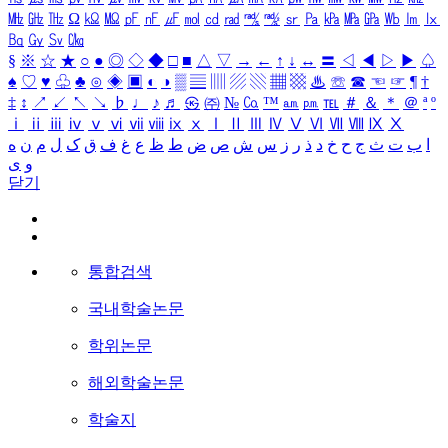
㎒
㎓
㎔
Ω
㏀
㏁
㎊
㎋
㎌
㏖
㏅
㎭
㎮
㎯
㏛
㎩
㎪
㎫
㎬
㏝
㏐
㏓
㏃
㏉
㏜
㏆
§
※
☆
★
○
●
◎
◇
◆
□
■
△
▽
→
←
↑
↓
↔
〓
◁
◀
▷
▶
♤
♠
♡
♥
♧
♣
⊙
◈
▣
◐
◑
▒
▤
▥
▨
▧
▦
▩
♨
☏
☎
☜
☞
¶
†
‡
↕
↗
↙
↖
↘
♭
♩
♪
♬
㉿
㈜
№
㏇
™
㏂
㏘
℡
＃
＆
＊
＠
ª
º
ⅰ
ⅱ
ⅲ
ⅳ
ⅴ
ⅵ
ⅶ
ⅷ
ⅸ
ⅹ
Ⅰ
Ⅱ
Ⅲ
Ⅳ
Ⅴ
Ⅵ
Ⅶ
Ⅷ
Ⅸ
Ⅹ
ا
ب
ت
ث
ج
ح
خ
د
ذ
ر
ز
س
ش
ص
ض
ط
ظ
ع
غ
ف
ق
ک
ل
م
ن
ه
و
ی
닫기
통합검색
국내학술논문
학위논문
해외학술논문
학술지