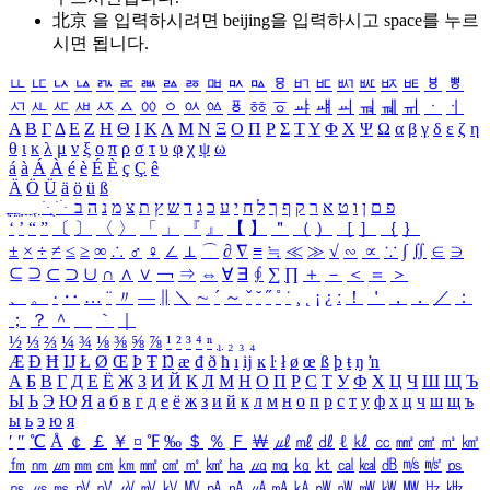
北京 을 입력하시려면
beijing
을 입력하시고 space를 누르
시면 됩니다.
ㅥ
ㅦ
ㅧ
ㅨ
ㅩ
ㅪ
ㅫ
ㅬ
ㅭ
ㅮ
ㅯ
ㅰ
ㅱ
ㅲ
ㅳ
ㅴ
ㅵ
ㅶ
ㅷ
ㅸ
ㅹ
ㅺ
ㅻ
ㅼ
ㅽ
ㅾ
ㅿ
ㆀ
ㆁ
ㆂ
ㆃ
ㆄ
ㆅ
ㆆ
ㆇ
ㆈ
ㆉ
ㆊ
ㆋ
ㆌ
ㆍ
ㆎ
Α
Β
Γ
Δ
Ε
Ζ
Η
Θ
Ι
Κ
Λ
Μ
Ν
Ξ
Ο
Π
Ρ
Σ
Τ
Υ
Φ
Χ
Ψ
Ω
α
β
γ
δ
ε
ζ
η
θ
ι
κ
λ
μ
ν
ξ
ο
π
ρ
σ
τ
υ
φ
χ
ψ
ω
á
à
Á
À
é
è
É
È
ç
Ç
ê
Ä
Ö
Ü
ä
ö
ü
ß
ְ
ֳ
ֲ
ֱ
ָ
ַ
ֵ
ֶ
ִ
ֹ
ּ
ֻ
ׂ
ׁ
ּ
ב
ה
נ
מ
צ
ת
ץ
ש
ד
ג
כ
ע
י
ח
ל
ך
ף
ק
ר
א
ט
ו
ן
ם
פ
‘
’
“
”
〔
〕
〈
〉
「
」
『
』
【
】
＂
（
）
［
］
｛
｝
±
×
÷
≠
≤
≥
∞
∴
♂
♀
∠
⊥
⌒
∂
∇
≡
≒
≪
≫
√
∽
∝
∵
∫
∬
∈
∋
⊆
⊇
⊂
⊃
∪
∩
∧
∨
￢
⇒
⇔
∀
∃
∮
∑
∏
＋
－
＜
＝
＞
、
。
·
‥
…
¨
〃
―
∥
＼
∼
´
～
ˇ
˘
˝
˚
˙
¸
˛
¡
¿
ː
！
＇
，
．
／
：
；
？
＾
＿
｀
｜
½
⅓
⅔
¼
¾
⅛
⅜
⅝
⅞
¹
²
³
⁴
ⁿ
₁
₂
₃
₄
Æ
Ð
Ħ
Ĳ
Ł
Ø
Œ
Þ
Ŧ
Ŋ
æ
đ
ð
ħ
ı
ĳ
ĸ
ŀ
ł
ø
œ
ß
þ
ŧ
ŋ
ŉ
А
Б
В
Г
Д
Е
Ё
Ж
З
И
Й
К
Л
М
Н
О
П
Р
С
Т
У
Ф
Х
Ц
Ч
Ш
Щ
Ъ
Ы
Ь
Э
Ю
Я
а
б
в
г
д
е
ё
ж
з
и
й
к
л
м
н
о
п
р
с
т
у
ф
х
ц
ч
ш
щ
ъ
ы
ь
э
ю
я
′
″
℃
Å
￠
￡
￥
¤
℉
‰
＄
％
Ｆ
￦
㎕
㎖
㎗
ℓ
㎘
㏄
㎣
㎤
㎥
㎦
㎙
㎚
㎛
㎜
㎝
㎞
㎟
㎠
㎡
㎢
㏊
㎍
㎎
㎏
㏏
㎈
㎉
㏈
㎧
㎨
㎰
㎱
㎲
㎳
㎴
㎵
㎶
㎷
㎸
㎹
㎀
㎁
㎂
㎃
㎄
㎺
㎻
㎽
㎾
㎿
㎐
㎑