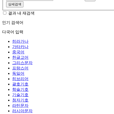
상세검색
결과 내 재검색
인기 검색어
다국어 입력
히라가나
가타카나
중국어
한글고어
그리스문자
프랑스어
독일어
히브리어
괄호기호
학술기호
기술기호
첨자기호
라틴문자
러시아문자