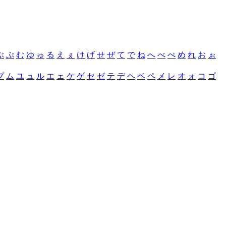
ぶ
ぷ
む
ゆ
ゅ
る
え
ぇ
け
げ
せ
ぜ
て
で
ね
へ
べ
ぺ
め
れ
お
ぉ
プ
ム
ユ
ュ
ル
エ
ェ
ケ
ゲ
セ
ゼ
テ
デ
ヘ
ベ
ペ
メ
レ
オ
ォ
コ
ゴ