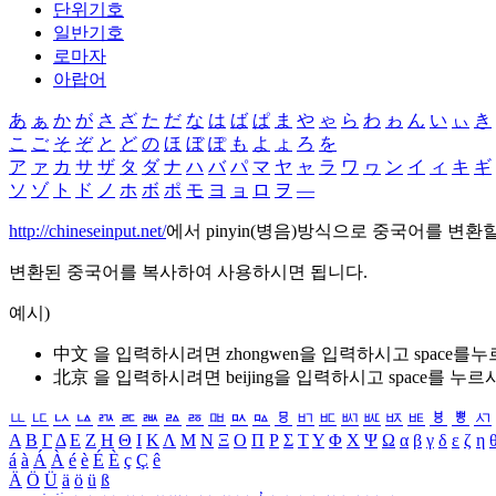
단위기호
일반기호
로마자
아랍어
あ
ぁ
か
が
さ
ざ
た
だ
な
は
ば
ぱ
ま
や
ゃ
ら
わ
ゎ
ん
い
ぃ
き
こ
ご
そ
ぞ
と
ど
の
ほ
ぼ
ぽ
も
よ
ょ
ろ
を
ア
ァ
カ
サ
ザ
タ
ダ
ナ
ハ
バ
パ
マ
ヤ
ャ
ラ
ワ
ヮ
ン
イ
ィ
キ
ギ
ソ
ゾ
ト
ド
ノ
ホ
ボ
ポ
モ
ヨ
ョ
ロ
ヲ
―
http://chineseinput.net/
에서 pinyin(병음)방식으로 중국어를 변환
변환된 중국어를 복사하여 사용하시면 됩니다.
예시)
中文 을 입력하시려면
zhongwen
을 입력하시고 space를
北京 을 입력하시려면
beijing
을 입력하시고 space를 누르
ㅥ
ㅦ
ㅧ
ㅨ
ㅩ
ㅪ
ㅫ
ㅬ
ㅭ
ㅮ
ㅯ
ㅰ
ㅱ
ㅲ
ㅳ
ㅴ
ㅵ
ㅶ
ㅷ
ㅸ
ㅹ
ㅺ
Α
Β
Γ
Δ
Ε
Ζ
Η
Θ
Ι
Κ
Λ
Μ
Ν
Ξ
Ο
Π
Ρ
Σ
Τ
Υ
Φ
Χ
Ψ
Ω
α
β
γ
δ
ε
ζ
η
á
à
Á
À
é
è
É
È
ç
Ç
ê
Ä
Ö
Ü
ä
ö
ü
ß