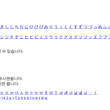
ぎ
し
じ
ち
ぢ
に
ひ
び
ぴ
み
り
う
ぅ
く
ぐ
す
ず
つ
づ
っ
ぬ
ふ
シ
ジ
チ
ヂ
ニ
ヒ
ビ
ピ
ミ
リ
ウ
ゥ
ク
グ
ス
ズ
ツ
ヅ
ッ
ヌ
フ
ブ
할 수 있습니다.
누르시면됩니다.
시면 됩니다.
ㅻ
ㅼ
ㅽ
ㅾ
ㅿ
ㆀ
ㆁ
ㆂ
ㆃ
ㆄ
ㆅ
ㆆ
ㆇ
ㆈ
ㆉ
ㆊ
ㆋ
ㆌ
ㆍ
ㆎ
θ
ι
κ
λ
μ
ν
ξ
ο
π
ρ
σ
τ
υ
φ
χ
ψ
ω