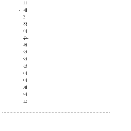
11
제
2
장
이
유-
원
인
연
결
어
미
개
념
13