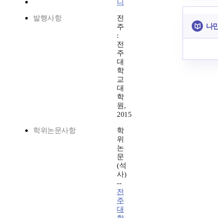
니
발행사항
전
나만
주
:
전
주
대
학
교
대
학
원,
2015
학위논문사항
학
위
논
문
(석
사)
--
전
주
대