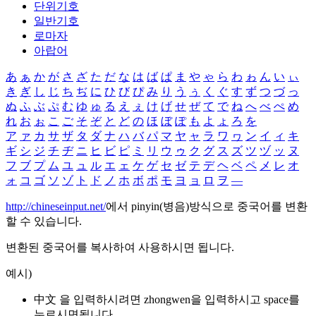
단위기호
일반기호
로마자
아랍어
あ
ぁ
か
が
さ
ざ
た
だ
な
は
ば
ぱ
ま
や
ゃ
ら
わ
ゎ
ん
い
ぃ
き
ぎ
し
じ
ち
ぢ
に
ひ
び
ぴ
み
り
う
ぅ
く
ぐ
す
ず
つ
づ
っ
ぬ
ふ
ぶ
ぷ
む
ゆ
ゅ
る
え
ぇ
け
げ
せ
ぜ
て
で
ね
へ
べ
ぺ
め
れ
お
ぉ
こ
ご
そ
ぞ
と
ど
の
ほ
ぼ
ぽ
も
よ
ょ
ろ
を
ア
ァ
カ
サ
ザ
タ
ダ
ナ
ハ
バ
パ
マ
ヤ
ャ
ラ
ワ
ヮ
ン
イ
ィ
キ
ギ
シ
ジ
チ
ヂ
ニ
ヒ
ビ
ピ
ミ
リ
ウ
ゥ
ク
グ
ス
ズ
ツ
ヅ
ッ
ヌ
フ
ブ
プ
ム
ユ
ュ
ル
エ
ェ
ケ
ゲ
セ
ゼ
テ
デ
ヘ
ベ
ペ
メ
レ
オ
ォ
コ
ゴ
ソ
ゾ
ト
ド
ノ
ホ
ボ
ポ
モ
ヨ
ョ
ロ
ヲ
―
http://chineseinput.net/
에서 pinyin(병음)방식으로 중국어를 변환
할 수 있습니다.
변환된 중국어를 복사하여 사용하시면 됩니다.
예시)
中文 을 입력하시려면
zhongwen
을 입력하시고 space를
누르시면됩니다.