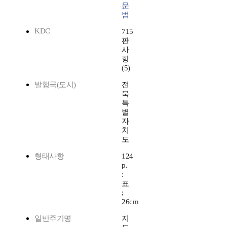
문
법
KDC
715
판
사
항
(5)
발행국(도시)
전
북
특
별
자
치
도
형태사항
124
p.
:
표
;
26cm
일반주기명
지