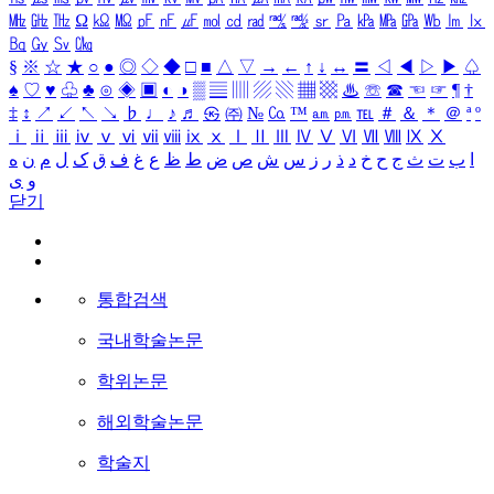
㎒
㎓
㎔
Ω
㏀
㏁
㎊
㎋
㎌
㏖
㏅
㎭
㎮
㎯
㏛
㎩
㎪
㎫
㎬
㏝
㏐
㏓
㏃
㏉
㏜
㏆
§
※
☆
★
○
●
◎
◇
◆
□
■
△
▽
→
←
↑
↓
↔
〓
◁
◀
▷
▶
♤
♠
♡
♥
♧
♣
⊙
◈
▣
◐
◑
▒
▤
▥
▨
▧
▦
▩
♨
☏
☎
☜
☞
¶
†
‡
↕
↗
↙
↖
↘
♭
♩
♪
♬
㉿
㈜
№
㏇
™
㏂
㏘
℡
＃
＆
＊
＠
ª
º
ⅰ
ⅱ
ⅲ
ⅳ
ⅴ
ⅵ
ⅶ
ⅷ
ⅸ
ⅹ
Ⅰ
Ⅱ
Ⅲ
Ⅳ
Ⅴ
Ⅵ
Ⅶ
Ⅷ
Ⅸ
Ⅹ
ا
ب
ت
ث
ج
ح
خ
د
ذ
ر
ز
س
ش
ص
ض
ط
ظ
ع
غ
ف
ق
ک
ل
م
ن
ه
و
ی
닫기
통합검색
국내학술논문
학위논문
해외학술논문
학술지