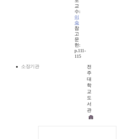
도
교
수:
이
숙
참
고
문
헌:
p.111-
115
소장기관
전
주
대
학
교
도
서
관