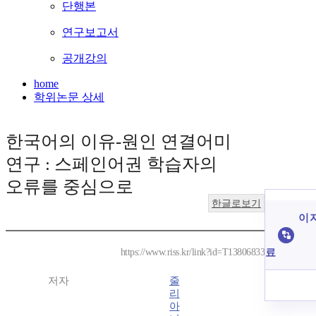
단행본
연구보고서
공개강의
home
학위논문 상세
한국어의 이유-원인 연결어미
연구 : 스페인어권 학습자의
오류를 중심으로
한글로보기
이 
료
https://www.riss.kr/link?id=T13806833
저자
줄
리
아