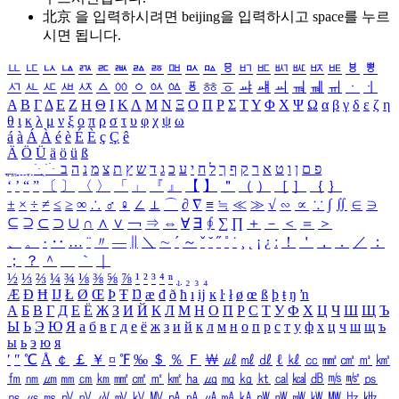
北京 을 입력하시려면
beijing
을 입력하시고 space를 누르
시면 됩니다.
ㅥ
ㅦ
ㅧ
ㅨ
ㅩ
ㅪ
ㅫ
ㅬ
ㅭ
ㅮ
ㅯ
ㅰ
ㅱ
ㅲ
ㅳ
ㅴ
ㅵ
ㅶ
ㅷ
ㅸ
ㅹ
ㅺ
ㅻ
ㅼ
ㅽ
ㅾ
ㅿ
ㆀ
ㆁ
ㆂ
ㆃ
ㆄ
ㆅ
ㆆ
ㆇ
ㆈ
ㆉ
ㆊ
ㆋ
ㆌ
ㆍ
ㆎ
Α
Β
Γ
Δ
Ε
Ζ
Η
Θ
Ι
Κ
Λ
Μ
Ν
Ξ
Ο
Π
Ρ
Σ
Τ
Υ
Φ
Χ
Ψ
Ω
α
β
γ
δ
ε
ζ
η
θ
ι
κ
λ
μ
ν
ξ
ο
π
ρ
σ
τ
υ
φ
χ
ψ
ω
á
à
Á
À
é
è
É
È
ç
Ç
ê
Ä
Ö
Ü
ä
ö
ü
ß
ְ
ֳ
ֲ
ֱ
ָ
ַ
ֵ
ֶ
ִ
ֹ
ּ
ֻ
ׂ
ׁ
ּ
ב
ה
נ
מ
צ
ת
ץ
ש
ד
ג
כ
ע
י
ח
ל
ך
ף
ק
ר
א
ט
ו
ן
ם
פ
‘
’
“
”
〔
〕
〈
〉
「
」
『
』
【
】
＂
（
）
［
］
｛
｝
±
×
÷
≠
≤
≥
∞
∴
♂
♀
∠
⊥
⌒
∂
∇
≡
≒
≪
≫
√
∽
∝
∵
∫
∬
∈
∋
⊆
⊇
⊂
⊃
∪
∩
∧
∨
￢
⇒
⇔
∀
∃
∮
∑
∏
＋
－
＜
＝
＞
、
。
·
‥
…
¨
〃
―
∥
＼
∼
´
～
ˇ
˘
˝
˚
˙
¸
˛
¡
¿
ː
！
＇
，
．
／
：
；
？
＾
＿
｀
｜
½
⅓
⅔
¼
¾
⅛
⅜
⅝
⅞
¹
²
³
⁴
ⁿ
₁
₂
₃
₄
Æ
Ð
Ħ
Ĳ
Ł
Ø
Œ
Þ
Ŧ
Ŋ
æ
đ
ð
ħ
ı
ĳ
ĸ
ŀ
ł
ø
œ
ß
þ
ŧ
ŋ
ŉ
А
Б
В
Г
Д
Е
Ё
Ж
З
И
Й
К
Л
М
Н
О
П
Р
С
Т
У
Ф
Х
Ц
Ч
Ш
Щ
Ъ
Ы
Ь
Э
Ю
Я
а
б
в
г
д
е
ё
ж
з
и
й
к
л
м
н
о
п
р
с
т
у
ф
х
ц
ч
ш
щ
ъ
ы
ь
э
ю
я
′
″
℃
Å
￠
￡
￥
¤
℉
‰
＄
％
Ｆ
￦
㎕
㎖
㎗
ℓ
㎘
㏄
㎣
㎤
㎥
㎦
㎙
㎚
㎛
㎜
㎝
㎞
㎟
㎠
㎡
㎢
㏊
㎍
㎎
㎏
㏏
㎈
㎉
㏈
㎧
㎨
㎰
㎱
㎲
㎳
㎴
㎵
㎶
㎷
㎸
㎹
㎀
㎁
㎂
㎃
㎄
㎺
㎻
㎽
㎾
㎿
㎐
㎑