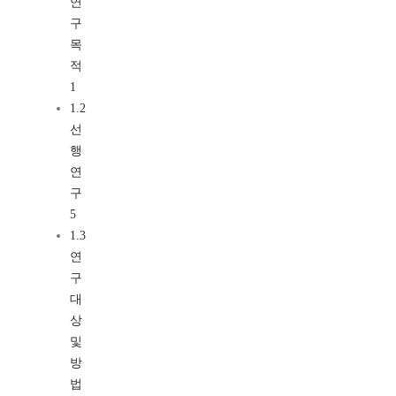
연
구
목
적
1
1.2
선
행
연
구
5
1.3
연
구
대
상
및
방
법