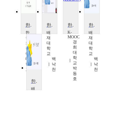
한국어문법
한국어문법론
한국어문법교육론
한국어문법론
K-
한
배
배
MOOC
국
재
재
경
외
대
대
희
국
학
학
대
어
교
교
학
대
백
백
교
학
낙
낙
박
교
천
천
동
김
호
현
한국어문법론
지
배
재
대
학
교
백
낙
천