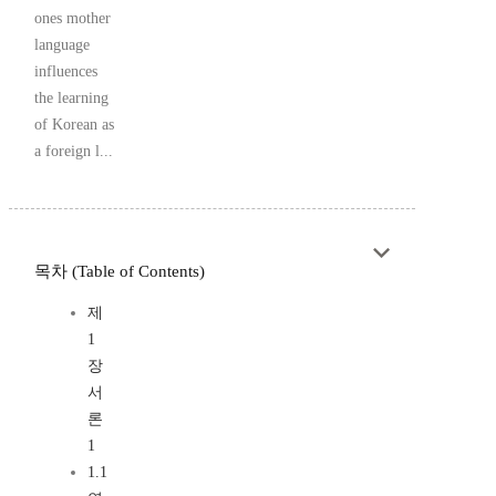
ones mother
language
influences
the learning
of Korean as
a foreign l...
목차 (Table of Contents)
제
1
장
서
론
1
1.1