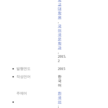
학
교
대
학
원
,
국
어
국
문
학
과
,
2015.
2
발행연도
2015
작성언어
한
국
어
주제어
한
국
어
;