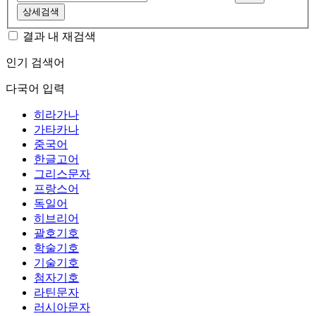
상세검색
결과 내 재검색
인기 검색어
다국어 입력
히라가나
가타카나
중국어
한글고어
그리스문자
프랑스어
독일어
히브리어
괄호기호
학술기호
기술기호
첨자기호
라틴문자
러시아문자