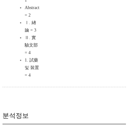
1
Abstract
= 2
Ⅰ. 緖
論 = 3
Ⅱ. 實
驗文部
= 4
1. 試藥
및 裝置
= 4
분석정보