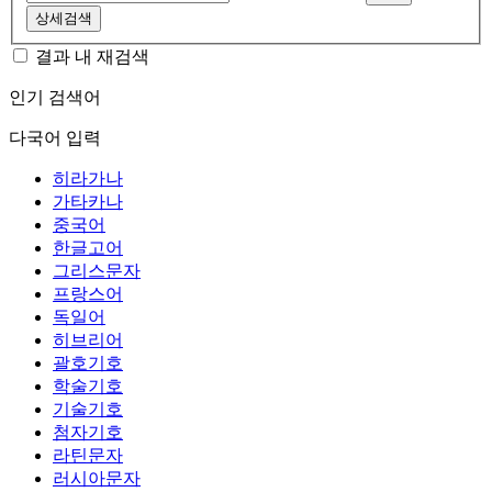
상세검색
결과 내 재검색
인기 검색어
다국어 입력
히라가나
가타카나
중국어
한글고어
그리스문자
프랑스어
독일어
히브리어
괄호기호
학술기호
기술기호
첨자기호
라틴문자
러시아문자