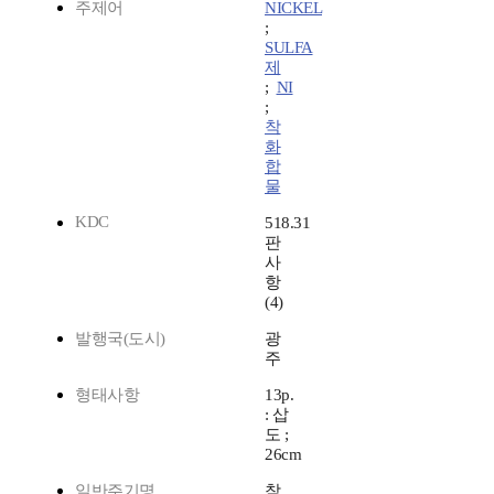
주제어
NICKEL
;
SULFA
제
;
NI
;
착
화
합
물
KDC
518.31
판
사
항
(4)
발행국(도시)
광
주
형태사항
13p.
: 삽
도 ;
26cm
일반주기명
참