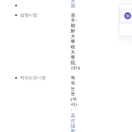
우
영
발행사항
광
주 :
朝
鮮
大
學
校
大
學
院,
1974
학위논문사항
학
위
논
문
(석
사) -
-
조
선
대
학