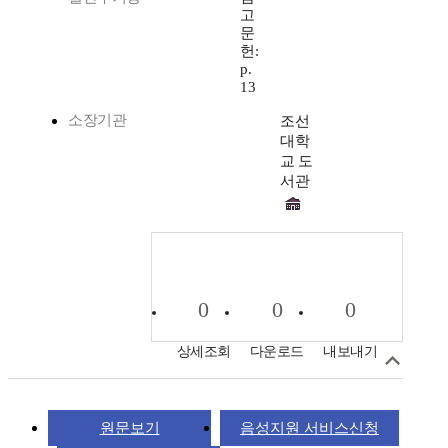
고
문
헌:
p.
13
소장기관
조선
대학
교 도
서관
0
0
0
상세조회
다운로드
내보내기
원문보기
음성지원 서비스신청