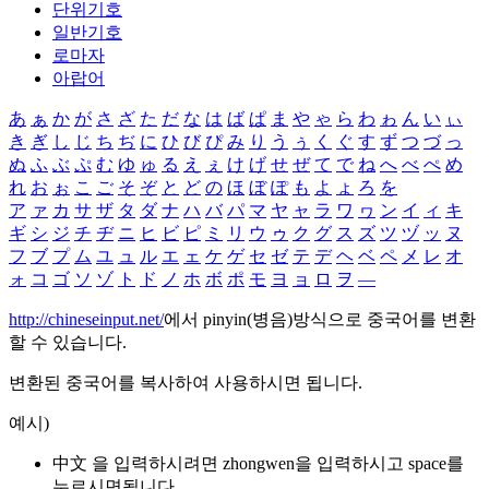
단위기호
일반기호
로마자
아랍어
あ
ぁ
か
が
さ
ざ
た
だ
な
は
ば
ぱ
ま
や
ゃ
ら
わ
ゎ
ん
い
ぃ
き
ぎ
し
じ
ち
ぢ
に
ひ
び
ぴ
み
り
う
ぅ
く
ぐ
す
ず
つ
づ
っ
ぬ
ふ
ぶ
ぷ
む
ゆ
ゅ
る
え
ぇ
け
げ
せ
ぜ
て
で
ね
へ
べ
ぺ
め
れ
お
ぉ
こ
ご
そ
ぞ
と
ど
の
ほ
ぼ
ぽ
も
よ
ょ
ろ
を
ア
ァ
カ
サ
ザ
タ
ダ
ナ
ハ
バ
パ
マ
ヤ
ャ
ラ
ワ
ヮ
ン
イ
ィ
キ
ギ
シ
ジ
チ
ヂ
ニ
ヒ
ビ
ピ
ミ
リ
ウ
ゥ
ク
グ
ス
ズ
ツ
ヅ
ッ
ヌ
フ
ブ
プ
ム
ユ
ュ
ル
エ
ェ
ケ
ゲ
セ
ゼ
テ
デ
ヘ
ベ
ペ
メ
レ
オ
ォ
コ
ゴ
ソ
ゾ
ト
ド
ノ
ホ
ボ
ポ
モ
ヨ
ョ
ロ
ヲ
―
http://chineseinput.net/
에서 pinyin(병음)방식으로 중국어를 변환
할 수 있습니다.
변환된 중국어를 복사하여 사용하시면 됩니다.
예시)
中文 을 입력하시려면
zhongwen
을 입력하시고 space를
누르시면됩니다.