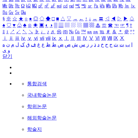
㎒
㎓
㎔
Ω
㏀
㏁
㎊
㎋
㎌
㏖
㏅
㎭
㎮
㎯
㏛
㎩
㎪
㎫
㎬
㏝
㏐
㏓
㏃
㏉
㏜
㏆
§
※
☆
★
○
●
◎
◇
◆
□
■
△
▽
→
←
↑
↓
↔
〓
◁
◀
▷
▶
♤
♠
♡
♥
♧
♣
⊙
◈
▣
◐
◑
▒
▤
▥
▨
▧
▦
▩
♨
☏
☎
☜
☞
¶
†
‡
↕
↗
↙
↖
↘
♭
♩
♪
♬
㉿
㈜
№
㏇
™
㏂
㏘
℡
＃
＆
＊
＠
ª
º
ⅰ
ⅱ
ⅲ
ⅳ
ⅴ
ⅵ
ⅶ
ⅷ
ⅸ
ⅹ
Ⅰ
Ⅱ
Ⅲ
Ⅳ
Ⅴ
Ⅵ
Ⅶ
Ⅷ
Ⅸ
Ⅹ
ا
ب
ت
ث
ج
ح
خ
د
ذ
ر
ز
س
ش
ص
ض
ط
ظ
ع
غ
ف
ق
ک
ل
م
ن
ه
و
ی
닫기
통합검색
국내학술논문
학위논문
해외학술논문
학술지