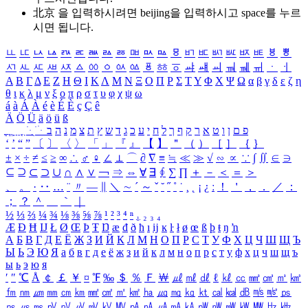
北京 을 입력하시려면
beijing
을 입력하시고 space를 누르
시면 됩니다.
ㅥ
ㅦ
ㅧ
ㅨ
ㅩ
ㅪ
ㅫ
ㅬ
ㅭ
ㅮ
ㅯ
ㅰ
ㅱ
ㅲ
ㅳ
ㅴ
ㅵ
ㅶ
ㅷ
ㅸ
ㅹ
ㅺ
ㅻ
ㅼ
ㅽ
ㅾ
ㅿ
ㆀ
ㆁ
ㆂ
ㆃ
ㆄ
ㆅ
ㆆ
ㆇ
ㆈ
ㆉ
ㆊ
ㆋ
ㆌ
ㆍ
ㆎ
Α
Β
Γ
Δ
Ε
Ζ
Η
Θ
Ι
Κ
Λ
Μ
Ν
Ξ
Ο
Π
Ρ
Σ
Τ
Υ
Φ
Χ
Ψ
Ω
α
β
γ
δ
ε
ζ
η
θ
ι
κ
λ
μ
ν
ξ
ο
π
ρ
σ
τ
υ
φ
χ
ψ
ω
á
à
Á
À
é
è
É
È
ç
Ç
ê
Ä
Ö
Ü
ä
ö
ü
ß
ְ
ֳ
ֲ
ֱ
ָ
ַ
ֵ
ֶ
ִ
ֹ
ּ
ֻ
ׂ
ׁ
ּ
ב
ה
נ
מ
צ
ת
ץ
ש
ד
ג
כ
ע
י
ח
ל
ך
ף
ק
ר
א
ט
ו
ן
ם
פ
‘
’
“
”
〔
〕
〈
〉
「
」
『
』
【
】
＂
（
）
［
］
｛
｝
±
×
÷
≠
≤
≥
∞
∴
♂
♀
∠
⊥
⌒
∂
∇
≡
≒
≪
≫
√
∽
∝
∵
∫
∬
∈
∋
⊆
⊇
⊂
⊃
∪
∩
∧
∨
￢
⇒
⇔
∀
∃
∮
∑
∏
＋
－
＜
＝
＞
、
。
·
‥
…
¨
〃
―
∥
＼
∼
´
～
ˇ
˘
˝
˚
˙
¸
˛
¡
¿
ː
！
＇
，
．
／
：
；
？
＾
＿
｀
｜
½
⅓
⅔
¼
¾
⅛
⅜
⅝
⅞
¹
²
³
⁴
ⁿ
₁
₂
₃
₄
Æ
Ð
Ħ
Ĳ
Ł
Ø
Œ
Þ
Ŧ
Ŋ
æ
đ
ð
ħ
ı
ĳ
ĸ
ŀ
ł
ø
œ
ß
þ
ŧ
ŋ
ŉ
А
Б
В
Г
Д
Е
Ё
Ж
З
И
Й
К
Л
М
Н
О
П
Р
С
Т
У
Ф
Х
Ц
Ч
Ш
Щ
Ъ
Ы
Ь
Э
Ю
Я
а
б
в
г
д
е
ё
ж
з
и
й
к
л
м
н
о
п
р
с
т
у
ф
х
ц
ч
ш
щ
ъ
ы
ь
э
ю
я
′
″
℃
Å
￠
￡
￥
¤
℉
‰
＄
％
Ｆ
￦
㎕
㎖
㎗
ℓ
㎘
㏄
㎣
㎤
㎥
㎦
㎙
㎚
㎛
㎜
㎝
㎞
㎟
㎠
㎡
㎢
㏊
㎍
㎎
㎏
㏏
㎈
㎉
㏈
㎧
㎨
㎰
㎱
㎲
㎳
㎴
㎵
㎶
㎷
㎸
㎹
㎀
㎁
㎂
㎃
㎄
㎺
㎻
㎽
㎾
㎿
㎐
㎑