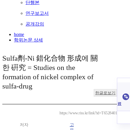
단행본
연구보고서
공개강의
home
학위논문 상세
Sulfa劑-Ni 錯化合物 形成에 關
한 硏究 = Studies on the
formation of nickel complex of
sulfa-drug
한글로보기
료
https://www.riss.kr/link?id=T6528401
저자
고