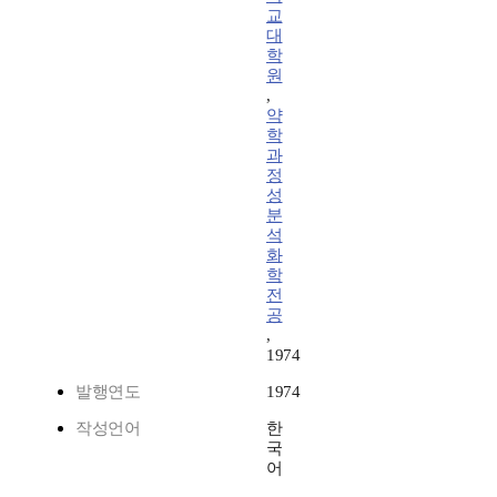
교
대
학
원
,
약
학
과
정
성
분
석
화
학
전
공
,
1974
발행연도
1974
작성언어
한
국
어