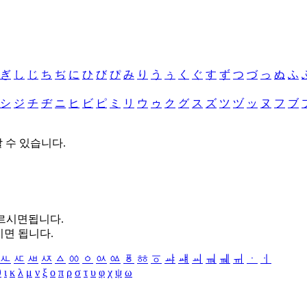
ぎ
し
じ
ち
ぢ
に
ひ
び
ぴ
み
り
う
ぅ
く
ぐ
す
ず
つ
づ
っ
ぬ
ふ
シ
ジ
チ
ヂ
ニ
ヒ
ビ
ピ
ミ
リ
ウ
ゥ
ク
グ
ス
ズ
ツ
ヅ
ッ
ヌ
フ
ブ
할 수 있습니다.
누르시면됩니다.
시면 됩니다.
ㅻ
ㅼ
ㅽ
ㅾ
ㅿ
ㆀ
ㆁ
ㆂ
ㆃ
ㆄ
ㆅ
ㆆ
ㆇ
ㆈ
ㆉ
ㆊ
ㆋ
ㆌ
ㆍ
ㆎ
θ
ι
κ
λ
μ
ν
ξ
ο
π
ρ
σ
τ
υ
φ
χ
ψ
ω