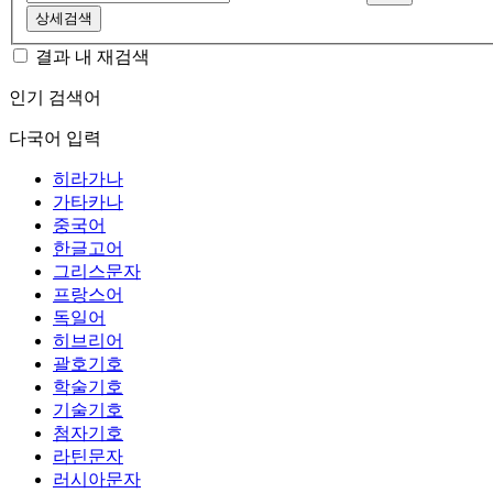
상세검색
결과 내 재검색
인기 검색어
다국어 입력
히라가나
가타카나
중국어
한글고어
그리스문자
프랑스어
독일어
히브리어
괄호기호
학술기호
기술기호
첨자기호
라틴문자
러시아문자