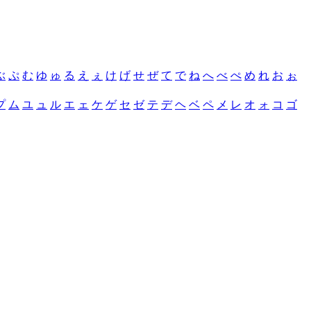
ぶ
ぷ
む
ゆ
ゅ
る
え
ぇ
け
げ
せ
ぜ
て
で
ね
へ
べ
ぺ
め
れ
お
ぉ
プ
ム
ユ
ュ
ル
エ
ェ
ケ
ゲ
セ
ゼ
テ
デ
ヘ
ベ
ペ
メ
レ
オ
ォ
コ
ゴ