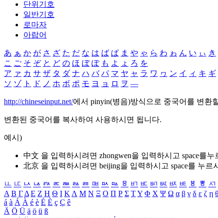
단위기호
일반기호
로마자
아랍어
あ
ぁ
か
が
さ
ざ
た
だ
な
は
ば
ぱ
ま
や
ゃ
ら
わ
ゎ
ん
い
ぃ
き
こ
ご
そ
ぞ
と
ど
の
ほ
ぼ
ぽ
も
よ
ょ
ろ
を
ア
ァ
カ
サ
ザ
タ
ダ
ナ
ハ
バ
パ
マ
ヤ
ャ
ラ
ワ
ヮ
ン
イ
ィ
キ
ギ
ソ
ゾ
ト
ド
ノ
ホ
ボ
ポ
モ
ヨ
ョ
ロ
ヲ
―
http://chineseinput.net/
에서 pinyin(병음)방식으로 중국어를 변환
변환된 중국어를 복사하여 사용하시면 됩니다.
예시)
中文 을 입력하시려면
zhongwen
을 입력하시고 space를
北京 을 입력하시려면
beijing
을 입력하시고 space를 누르
ㅥ
ㅦ
ㅧ
ㅨ
ㅩ
ㅪ
ㅫ
ㅬ
ㅭ
ㅮ
ㅯ
ㅰ
ㅱ
ㅲ
ㅳ
ㅴ
ㅵ
ㅶ
ㅷ
ㅸ
ㅹ
ㅺ
Α
Β
Γ
Δ
Ε
Ζ
Η
Θ
Ι
Κ
Λ
Μ
Ν
Ξ
Ο
Π
Ρ
Σ
Τ
Υ
Φ
Χ
Ψ
Ω
α
β
γ
δ
ε
ζ
η
á
à
Á
À
é
è
É
È
ç
Ç
ê
Ä
Ö
Ü
ä
ö
ü
ß