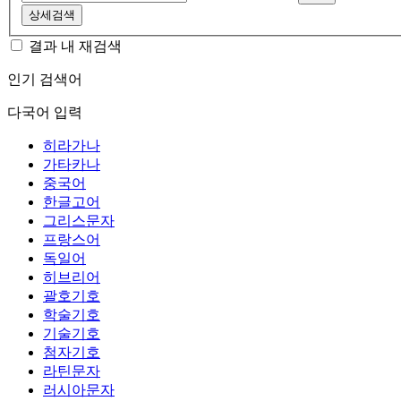
상세검색
결과 내 재검색
인기 검색어
다국어 입력
히라가나
가타카나
중국어
한글고어
그리스문자
프랑스어
독일어
히브리어
괄호기호
학술기호
기술기호
첨자기호
라틴문자
러시아문자