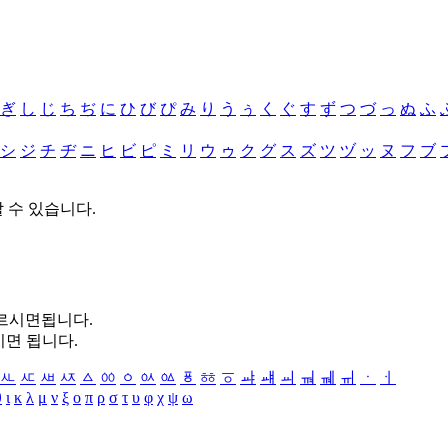
ぎ
し
じ
ち
ぢ
に
ひ
び
ぴ
み
り
う
ぅ
く
ぐ
す
ず
つ
づ
っ
ぬ
ふ
シ
ジ
チ
ヂ
ニ
ヒ
ビ
ピ
ミ
リ
ウ
ゥ
ク
グ
ス
ズ
ツ
ヅ
ッ
ヌ
フ
ブ
할 수 있습니다.
누르시면됩니다.
시면 됩니다.
ㅻ
ㅼ
ㅽ
ㅾ
ㅿ
ㆀ
ㆁ
ㆂ
ㆃ
ㆄ
ㆅ
ㆆ
ㆇ
ㆈ
ㆉ
ㆊ
ㆋ
ㆌ
ㆍ
ㆎ
θ
ι
κ
λ
μ
ν
ξ
ο
π
ρ
σ
τ
υ
φ
χ
ψ
ω