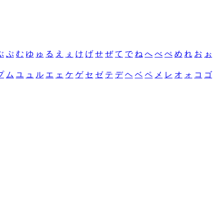
ぶ
ぷ
む
ゆ
ゅ
る
え
ぇ
け
げ
せ
ぜ
て
で
ね
へ
べ
ぺ
め
れ
お
ぉ
プ
ム
ユ
ュ
ル
エ
ェ
ケ
ゲ
セ
ゼ
テ
デ
ヘ
ベ
ペ
メ
レ
オ
ォ
コ
ゴ