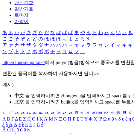
단위기호
일반기호
로마자
아랍어
あ
ぁ
か
が
さ
ざ
た
だ
な
は
ば
ぱ
ま
や
ゃ
ら
わ
ゎ
ん
い
ぃ
き
こ
ご
そ
ぞ
と
ど
の
ほ
ぼ
ぽ
も
よ
ょ
ろ
を
ア
ァ
カ
サ
ザ
タ
ダ
ナ
ハ
バ
パ
マ
ヤ
ャ
ラ
ワ
ヮ
ン
イ
ィ
キ
ギ
ソ
ゾ
ト
ド
ノ
ホ
ボ
ポ
モ
ヨ
ョ
ロ
ヲ
―
http://chineseinput.net/
에서 pinyin(병음)방식으로 중국어를 변환
변환된 중국어를 복사하여 사용하시면 됩니다.
예시)
中文 을 입력하시려면
zhongwen
을 입력하시고 space를
北京 을 입력하시려면
beijing
을 입력하시고 space를 누르
ㅥ
ㅦ
ㅧ
ㅨ
ㅩ
ㅪ
ㅫ
ㅬ
ㅭ
ㅮ
ㅯ
ㅰ
ㅱ
ㅲ
ㅳ
ㅴ
ㅵ
ㅶ
ㅷ
ㅸ
ㅹ
ㅺ
Α
Β
Γ
Δ
Ε
Ζ
Η
Θ
Ι
Κ
Λ
Μ
Ν
Ξ
Ο
Π
Ρ
Σ
Τ
Υ
Φ
Χ
Ψ
Ω
α
β
γ
δ
ε
ζ
η
á
à
Á
À
é
è
É
È
ç
Ç
ê
Ä
Ö
Ü
ä
ö
ü
ß