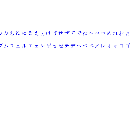
ぶ
ぷ
む
ゆ
ゅ
る
え
ぇ
け
げ
せ
ぜ
て
で
ね
へ
べ
ぺ
め
れ
お
ぉ
プ
ム
ユ
ュ
ル
エ
ェ
ケ
ゲ
セ
ゼ
テ
デ
ヘ
ベ
ペ
メ
レ
オ
ォ
コ
ゴ