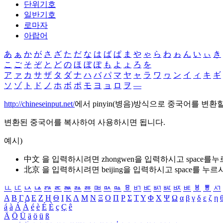
단위기호
일반기호
로마자
아랍어
あ
ぁ
か
が
さ
ざ
た
だ
な
は
ば
ぱ
ま
や
ゃ
ら
わ
ゎ
ん
い
ぃ
き
こ
ご
そ
ぞ
と
ど
の
ほ
ぼ
ぽ
も
よ
ょ
ろ
を
ア
ァ
カ
サ
ザ
タ
ダ
ナ
ハ
バ
パ
マ
ヤ
ャ
ラ
ワ
ヮ
ン
イ
ィ
キ
ギ
ソ
ゾ
ト
ド
ノ
ホ
ボ
ポ
モ
ヨ
ョ
ロ
ヲ
―
http://chineseinput.net/
에서 pinyin(병음)방식으로 중국어를 변환
변환된 중국어를 복사하여 사용하시면 됩니다.
예시)
中文 을 입력하시려면
zhongwen
을 입력하시고 space를
北京 을 입력하시려면
beijing
을 입력하시고 space를 누르
ㅥ
ㅦ
ㅧ
ㅨ
ㅩ
ㅪ
ㅫ
ㅬ
ㅭ
ㅮ
ㅯ
ㅰ
ㅱ
ㅲ
ㅳ
ㅴ
ㅵ
ㅶ
ㅷ
ㅸ
ㅹ
ㅺ
Α
Β
Γ
Δ
Ε
Ζ
Η
Θ
Ι
Κ
Λ
Μ
Ν
Ξ
Ο
Π
Ρ
Σ
Τ
Υ
Φ
Χ
Ψ
Ω
α
β
γ
δ
ε
ζ
η
á
à
Á
À
é
è
É
È
ç
Ç
ê
Ä
Ö
Ü
ä
ö
ü
ß