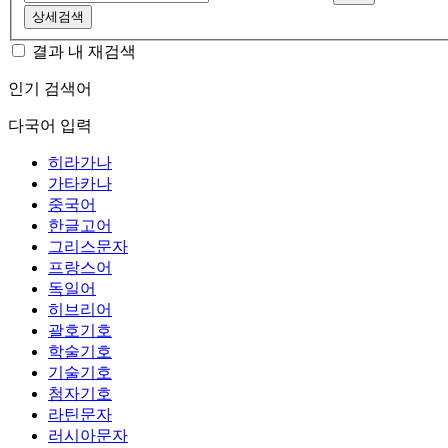
상세검색
결과 내 재검색
인기 검색어
다국어 입력
히라가나
가타카나
중국어
한글고어
그리스문자
프랑스어
독일어
히브리어
괄호기호
학술기호
기술기호
첨자기호
라틴문자
러시아문자