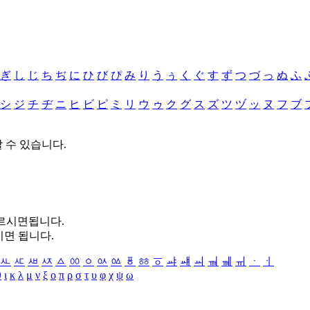
ぎ
し
じ
ち
ぢ
に
ひ
び
ぴ
み
り
う
ぅ
く
ぐ
す
ず
つ
づ
っ
ぬ
ふ
シ
ジ
チ
ヂ
ニ
ヒ
ビ
ピ
ミ
リ
ウ
ゥ
ク
グ
ス
ズ
ツ
ヅ
ッ
ヌ
フ
ブ
할 수 있습니다.
누르시면됩니다.
시면 됩니다.
ㅻ
ㅼ
ㅽ
ㅾ
ㅿ
ㆀ
ㆁ
ㆂ
ㆃ
ㆄ
ㆅ
ㆆ
ㆇ
ㆈ
ㆉ
ㆊ
ㆋ
ㆌ
ㆍ
ㆎ
θ
ι
κ
λ
μ
ν
ξ
ο
π
ρ
σ
τ
υ
φ
χ
ψ
ω