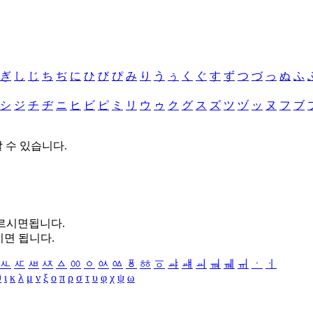
ぎ
し
じ
ち
ぢ
に
ひ
び
ぴ
み
り
う
ぅ
く
ぐ
す
ず
つ
づ
っ
ぬ
ふ
シ
ジ
チ
ヂ
ニ
ヒ
ビ
ピ
ミ
リ
ウ
ゥ
ク
グ
ス
ズ
ツ
ヅ
ッ
ヌ
フ
ブ
할 수 있습니다.
누르시면됩니다.
시면 됩니다.
ㅻ
ㅼ
ㅽ
ㅾ
ㅿ
ㆀ
ㆁ
ㆂ
ㆃ
ㆄ
ㆅ
ㆆ
ㆇ
ㆈ
ㆉ
ㆊ
ㆋ
ㆌ
ㆍ
ㆎ
θ
ι
κ
λ
μ
ν
ξ
ο
π
ρ
σ
τ
υ
φ
χ
ψ
ω