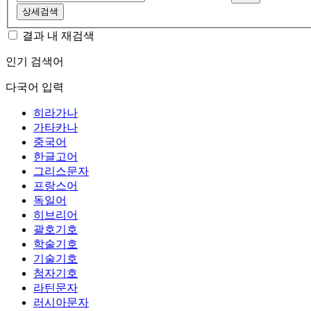
상세검색
결과 내 재검색
인기 검색어
다국어 입력
히라가나
가타카나
중국어
한글고어
그리스문자
프랑스어
독일어
히브리어
괄호기호
학술기호
기술기호
첨자기호
라틴문자
러시아문자