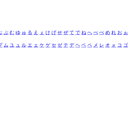
ぶ
ぷ
む
ゆ
ゅ
る
え
ぇ
け
げ
せ
ぜ
て
で
ね
へ
べ
ぺ
め
れ
お
ぉ
プ
ム
ユ
ュ
ル
エ
ェ
ケ
ゲ
セ
ゼ
テ
デ
ヘ
ベ
ペ
メ
レ
オ
ォ
コ
ゴ