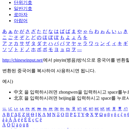
단위기호
일반기호
로마자
아랍어
あ
ぁ
か
が
さ
ざ
た
だ
な
は
ば
ぱ
ま
や
ゃ
ら
わ
ゎ
ん
い
ぃ
き
こ
ご
そ
ぞ
と
ど
の
ほ
ぼ
ぽ
も
よ
ょ
ろ
を
ア
ァ
カ
サ
ザ
タ
ダ
ナ
ハ
バ
パ
マ
ヤ
ャ
ラ
ワ
ヮ
ン
イ
ィ
キ
ギ
ソ
ゾ
ト
ド
ノ
ホ
ボ
ポ
モ
ヨ
ョ
ロ
ヲ
―
http://chineseinput.net/
에서 pinyin(병음)방식으로 중국어를 변환
변환된 중국어를 복사하여 사용하시면 됩니다.
예시)
中文 을 입력하시려면
zhongwen
을 입력하시고 space를
北京 을 입력하시려면
beijing
을 입력하시고 space를 누르
ㅥ
ㅦ
ㅧ
ㅨ
ㅩ
ㅪ
ㅫ
ㅬ
ㅭ
ㅮ
ㅯ
ㅰ
ㅱ
ㅲ
ㅳ
ㅴ
ㅵ
ㅶ
ㅷ
ㅸ
ㅹ
ㅺ
Α
Β
Γ
Δ
Ε
Ζ
Η
Θ
Ι
Κ
Λ
Μ
Ν
Ξ
Ο
Π
Ρ
Σ
Τ
Υ
Φ
Χ
Ψ
Ω
α
β
γ
δ
ε
ζ
η
á
à
Á
À
é
è
É
È
ç
Ç
ê
Ä
Ö
Ü
ä
ö
ü
ß