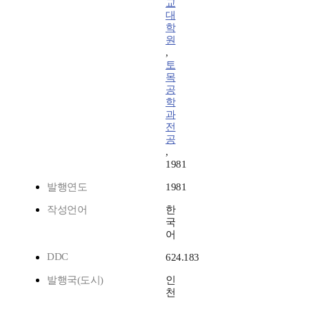
교
대
학
원
,
토
목
공
학
과
전
공
,
1981
발행연도
1981
작성언어
한
국
어
DDC
624.183
발행국(도시)
인
천