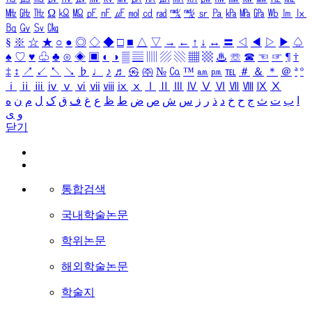
㎒
㎓
㎔
Ω
㏀
㏁
㎊
㎋
㎌
㏖
㏅
㎭
㎮
㎯
㏛
㎩
㎪
㎫
㎬
㏝
㏐
㏓
㏃
㏉
㏜
㏆
§
※
☆
★
○
●
◎
◇
◆
□
■
△
▽
→
←
↑
↓
↔
〓
◁
◀
▷
▶
♤
♠
♡
♥
♧
♣
⊙
◈
▣
◐
◑
▒
▤
▥
▨
▧
▦
▩
♨
☏
☎
☜
☞
¶
†
‡
↕
↗
↙
↖
↘
♭
♩
♪
♬
㉿
㈜
№
㏇
™
㏂
㏘
℡
＃
＆
＊
＠
ª
º
ⅰ
ⅱ
ⅲ
ⅳ
ⅴ
ⅵ
ⅶ
ⅷ
ⅸ
ⅹ
Ⅰ
Ⅱ
Ⅲ
Ⅳ
Ⅴ
Ⅵ
Ⅶ
Ⅷ
Ⅸ
Ⅹ
ا
ب
ت
ث
ج
ح
خ
د
ذ
ر
ز
س
ش
ص
ض
ط
ظ
ع
غ
ف
ق
ک
ل
م
ن
ه
و
ی
닫기
통합검색
국내학술논문
학위논문
해외학술논문
학술지