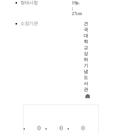
형태사항
19p.
;
27cm
소장기관
건
국
대
학
교
상
허
기
념
도
서
관
0
0
0