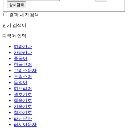
상세검색
결과 내 재검색
인기 검색어
다국어 입력
히라가나
가타카나
중국어
한글고어
그리스문자
프랑스어
독일어
히브리어
괄호기호
학술기호
기술기호
첨자기호
라틴문자
러시아문자