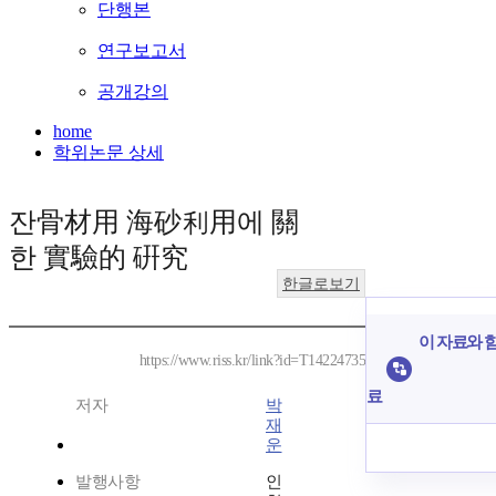
단행본
연구보고서
공개강의
home
학위논문 상세
잔骨材用 海砂利用에 關
한 實驗的 硏究
한글로보기
이 자료와 함
https://www.riss.kr/link?id=T14224735
료
저자
박
재
운
발행사항
인