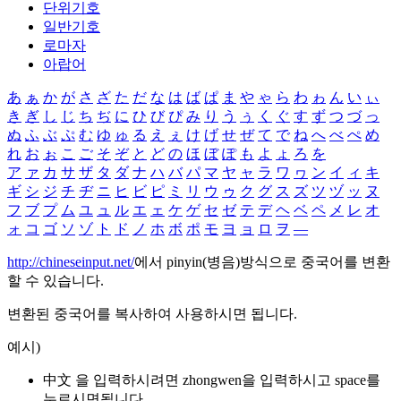
단위기호
일반기호
로마자
아랍어
あ
ぁ
か
が
さ
ざ
た
だ
な
は
ば
ぱ
ま
や
ゃ
ら
わ
ゎ
ん
い
ぃ
き
ぎ
し
じ
ち
ぢ
に
ひ
び
ぴ
み
り
う
ぅ
く
ぐ
す
ず
つ
づ
っ
ぬ
ふ
ぶ
ぷ
む
ゆ
ゅ
る
え
ぇ
け
げ
せ
ぜ
て
で
ね
へ
べ
ぺ
め
れ
お
ぉ
こ
ご
そ
ぞ
と
ど
の
ほ
ぼ
ぽ
も
よ
ょ
ろ
を
ア
ァ
カ
サ
ザ
タ
ダ
ナ
ハ
バ
パ
マ
ヤ
ャ
ラ
ワ
ヮ
ン
イ
ィ
キ
ギ
シ
ジ
チ
ヂ
ニ
ヒ
ビ
ピ
ミ
リ
ウ
ゥ
ク
グ
ス
ズ
ツ
ヅ
ッ
ヌ
フ
ブ
プ
ム
ユ
ュ
ル
エ
ェ
ケ
ゲ
セ
ゼ
テ
デ
ヘ
ベ
ペ
メ
レ
オ
ォ
コ
ゴ
ソ
ゾ
ト
ド
ノ
ホ
ボ
ポ
モ
ヨ
ョ
ロ
ヲ
―
http://chineseinput.net/
에서 pinyin(병음)방식으로 중국어를 변환
할 수 있습니다.
변환된 중국어를 복사하여 사용하시면 됩니다.
예시)
中文 을 입력하시려면
zhongwen
을 입력하시고 space를
누르시면됩니다.