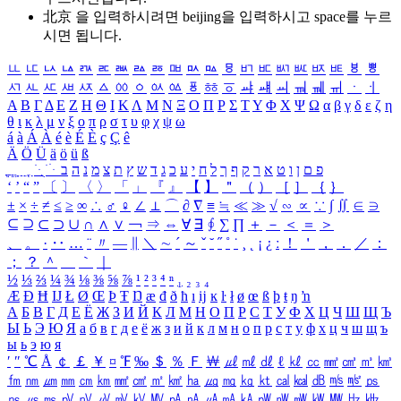
北京 을 입력하시려면
beijing
을 입력하시고 space를 누르
시면 됩니다.
ㅥ
ㅦ
ㅧ
ㅨ
ㅩ
ㅪ
ㅫ
ㅬ
ㅭ
ㅮ
ㅯ
ㅰ
ㅱ
ㅲ
ㅳ
ㅴ
ㅵ
ㅶ
ㅷ
ㅸ
ㅹ
ㅺ
ㅻ
ㅼ
ㅽ
ㅾ
ㅿ
ㆀ
ㆁ
ㆂ
ㆃ
ㆄ
ㆅ
ㆆ
ㆇ
ㆈ
ㆉ
ㆊ
ㆋ
ㆌ
ㆍ
ㆎ
Α
Β
Γ
Δ
Ε
Ζ
Η
Θ
Ι
Κ
Λ
Μ
Ν
Ξ
Ο
Π
Ρ
Σ
Τ
Υ
Φ
Χ
Ψ
Ω
α
β
γ
δ
ε
ζ
η
θ
ι
κ
λ
μ
ν
ξ
ο
π
ρ
σ
τ
υ
φ
χ
ψ
ω
á
à
Á
À
é
è
É
È
ç
Ç
ê
Ä
Ö
Ü
ä
ö
ü
ß
ְ
ֳ
ֲ
ֱ
ָ
ַ
ֵ
ֶ
ִ
ֹ
ּ
ֻ
ׂ
ׁ
ּ
ב
ה
נ
מ
צ
ת
ץ
ש
ד
ג
כ
ע
י
ח
ל
ך
ף
ק
ר
א
ט
ו
ן
ם
פ
‘
’
“
”
〔
〕
〈
〉
「
」
『
』
【
】
＂
（
）
［
］
｛
｝
±
×
÷
≠
≤
≥
∞
∴
♂
♀
∠
⊥
⌒
∂
∇
≡
≒
≪
≫
√
∽
∝
∵
∫
∬
∈
∋
⊆
⊇
⊂
⊃
∪
∩
∧
∨
￢
⇒
⇔
∀
∃
∮
∑
∏
＋
－
＜
＝
＞
、
。
·
‥
…
¨
〃
―
∥
＼
∼
´
～
ˇ
˘
˝
˚
˙
¸
˛
¡
¿
ː
！
＇
，
．
／
：
；
？
＾
＿
｀
｜
½
⅓
⅔
¼
¾
⅛
⅜
⅝
⅞
¹
²
³
⁴
ⁿ
₁
₂
₃
₄
Æ
Ð
Ħ
Ĳ
Ł
Ø
Œ
Þ
Ŧ
Ŋ
æ
đ
ð
ħ
ı
ĳ
ĸ
ŀ
ł
ø
œ
ß
þ
ŧ
ŋ
ŉ
А
Б
В
Г
Д
Е
Ё
Ж
З
И
Й
К
Л
М
Н
О
П
Р
С
Т
У
Ф
Х
Ц
Ч
Ш
Щ
Ъ
Ы
Ь
Э
Ю
Я
а
б
в
г
д
е
ё
ж
з
и
й
к
л
м
н
о
п
р
с
т
у
ф
х
ц
ч
ш
щ
ъ
ы
ь
э
ю
я
′
″
℃
Å
￠
￡
￥
¤
℉
‰
＄
％
Ｆ
￦
㎕
㎖
㎗
ℓ
㎘
㏄
㎣
㎤
㎥
㎦
㎙
㎚
㎛
㎜
㎝
㎞
㎟
㎠
㎡
㎢
㏊
㎍
㎎
㎏
㏏
㎈
㎉
㏈
㎧
㎨
㎰
㎱
㎲
㎳
㎴
㎵
㎶
㎷
㎸
㎹
㎀
㎁
㎂
㎃
㎄
㎺
㎻
㎽
㎾
㎿
㎐
㎑