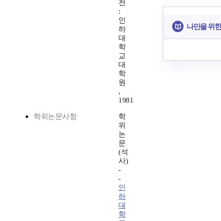
천
:
인
나만을 위한
하
대
학
교
대
학
원
,
1981
학위논문사항
학
위
논
문
(석
사)
-
-
인
하
대
학