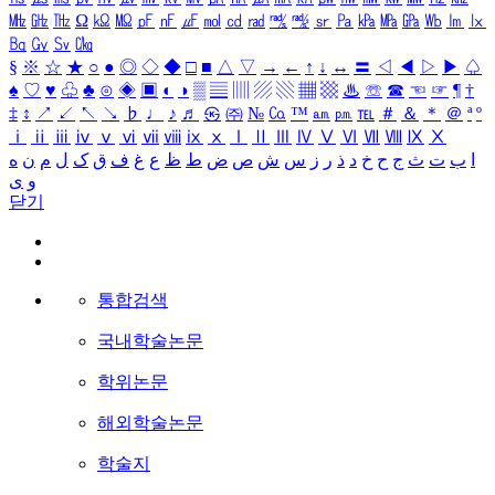
㎒
㎓
㎔
Ω
㏀
㏁
㎊
㎋
㎌
㏖
㏅
㎭
㎮
㎯
㏛
㎩
㎪
㎫
㎬
㏝
㏐
㏓
㏃
㏉
㏜
㏆
§
※
☆
★
○
●
◎
◇
◆
□
■
△
▽
→
←
↑
↓
↔
〓
◁
◀
▷
▶
♤
♠
♡
♥
♧
♣
⊙
◈
▣
◐
◑
▒
▤
▥
▨
▧
▦
▩
♨
☏
☎
☜
☞
¶
†
‡
↕
↗
↙
↖
↘
♭
♩
♪
♬
㉿
㈜
№
㏇
™
㏂
㏘
℡
＃
＆
＊
＠
ª
º
ⅰ
ⅱ
ⅲ
ⅳ
ⅴ
ⅵ
ⅶ
ⅷ
ⅸ
ⅹ
Ⅰ
Ⅱ
Ⅲ
Ⅳ
Ⅴ
Ⅵ
Ⅶ
Ⅷ
Ⅸ
Ⅹ
ا
ب
ت
ث
ج
ح
خ
د
ذ
ر
ز
س
ش
ص
ض
ط
ظ
ع
غ
ف
ق
ک
ل
م
ن
ه
و
ی
닫기
통합검색
국내학술논문
학위논문
해외학술논문
학술지