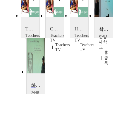
The Pulsing Reaction
Chemistry: Thermit Reaction
Habitats and Food Chains: Fox and Hedgehog
합성생물공학
Teachers
Teachers
Teachers
한양
TV
TV
TV
대학
Teachers
Teachers
Teachers
교
TV
TV
TV
홍
종
욱
화학반응공학1
건국
대학
교
주
지
봉