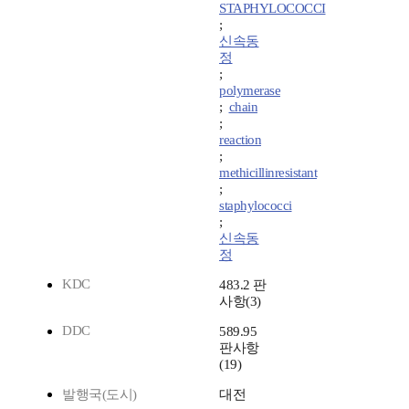
STAPHYLOCOCCI
;
신속동
정
;
polymerase
;
chain
;
reaction
;
methicillinresistant
;
staphylococci
;
신속동
정
KDC
483.2 판
사항(3)
DDC
589.95
판사항
(19)
발행국(도시)
대전