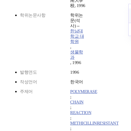
南大學
校, 1996
학위논문사항
학위논
문(석
사) --
한남대
학교 대
학원
,
생물학
과
, 1996
발행연도
1996
작성언어
한국어
주제어
POLYMERASE
;
CHAIN
;
REACTION
;
METHICILLINRESISTANT
;