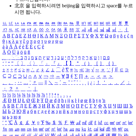
北京 을 입력하시려면
beijing
을 입력하시고 space를 누르
시면 됩니다.
ㅥ
ㅦ
ㅧ
ㅨ
ㅩ
ㅪ
ㅫ
ㅬ
ㅭ
ㅮ
ㅯ
ㅰ
ㅱ
ㅲ
ㅳ
ㅴ
ㅵ
ㅶ
ㅷ
ㅸ
ㅹ
ㅺ
ㅻ
ㅼ
ㅽ
ㅾ
ㅿ
ㆀ
ㆁ
ㆂ
ㆃ
ㆄ
ㆅ
ㆆ
ㆇ
ㆈ
ㆉ
ㆊ
ㆋ
ㆌ
ㆍ
ㆎ
Α
Β
Γ
Δ
Ε
Ζ
Η
Θ
Ι
Κ
Λ
Μ
Ν
Ξ
Ο
Π
Ρ
Σ
Τ
Υ
Φ
Χ
Ψ
Ω
α
β
γ
δ
ε
ζ
η
θ
ι
κ
λ
μ
ν
ξ
ο
π
ρ
σ
τ
υ
φ
χ
ψ
ω
á
à
Á
À
é
è
É
È
ç
Ç
ê
Ä
Ö
Ü
ä
ö
ü
ß
ְ
ֳ
ֲ
ֱ
ָ
ַ
ֵ
ֶ
ִ
ֹ
ּ
ֻ
ׂ
ׁ
ּ
ב
ה
נ
מ
צ
ת
ץ
ש
ד
ג
כ
ע
י
ח
ל
ך
ף
ק
ר
א
ט
ו
ן
ם
פ
‘
’
“
”
〔
〕
〈
〉
「
」
『
』
【
】
＂
（
）
［
］
｛
｝
±
×
÷
≠
≤
≥
∞
∴
♂
♀
∠
⊥
⌒
∂
∇
≡
≒
≪
≫
√
∽
∝
∵
∫
∬
∈
∋
⊆
⊇
⊂
⊃
∪
∩
∧
∨
￢
⇒
⇔
∀
∃
∮
∑
∏
＋
－
＜
＝
＞
、
。
·
‥
…
¨
〃
―
∥
＼
∼
´
～
ˇ
˘
˝
˚
˙
¸
˛
¡
¿
ː
！
＇
，
．
／
：
；
？
＾
＿
｀
｜
½
⅓
⅔
¼
¾
⅛
⅜
⅝
⅞
¹
²
³
⁴
ⁿ
₁
₂
₃
₄
Æ
Ð
Ħ
Ĳ
Ł
Ø
Œ
Þ
Ŧ
Ŋ
æ
đ
ð
ħ
ı
ĳ
ĸ
ŀ
ł
ø
œ
ß
þ
ŧ
ŋ
ŉ
А
Б
В
Г
Д
Е
Ё
Ж
З
И
Й
К
Л
М
Н
О
П
Р
С
Т
У
Ф
Х
Ц
Ч
Ш
Щ
Ъ
Ы
Ь
Э
Ю
Я
а
б
в
г
д
е
ё
ж
з
и
й
к
л
м
н
о
п
р
с
т
у
ф
х
ц
ч
ш
щ
ъ
ы
ь
э
ю
я
′
″
℃
Å
￠
￡
￥
¤
℉
‰
＄
％
Ｆ
￦
㎕
㎖
㎗
ℓ
㎘
㏄
㎣
㎤
㎥
㎦
㎙
㎚
㎛
㎜
㎝
㎞
㎟
㎠
㎡
㎢
㏊
㎍
㎎
㎏
㏏
㎈
㎉
㏈
㎧
㎨
㎰
㎱
㎲
㎳
㎴
㎵
㎶
㎷
㎸
㎹
㎀
㎁
㎂
㎃
㎄
㎺
㎻
㎽
㎾
㎿
㎐
㎑