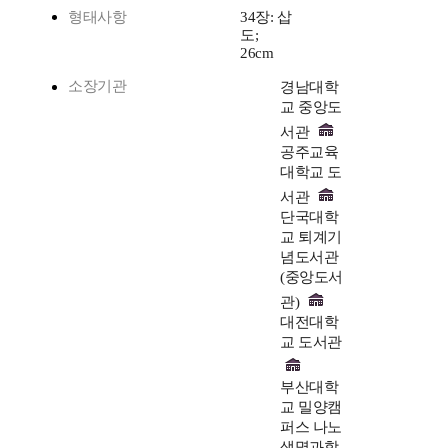
형태사항
34장: 삽
도;
26cm
소장기관
경남대학
교 중앙도
서관
공주교육
대학교 도
서관
단국대학
교 퇴계기
념도서관
(중앙도서
관)
대전대학
교 도서관
부산대학
교 밀양캠
퍼스 나노
생명과학