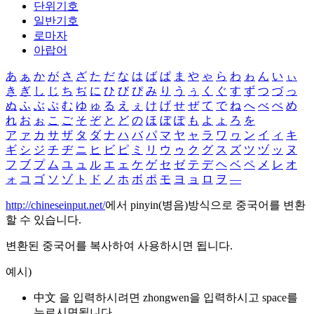
단위기호
일반기호
로마자
아랍어
あ
ぁ
か
が
さ
ざ
た
だ
な
は
ば
ぱ
ま
や
ゃ
ら
わ
ゎ
ん
い
ぃ
き
ぎ
し
じ
ち
ぢ
に
ひ
び
ぴ
み
り
う
ぅ
く
ぐ
す
ず
つ
づ
っ
ぬ
ふ
ぶ
ぷ
む
ゆ
ゅ
る
え
ぇ
け
げ
せ
ぜ
て
で
ね
へ
べ
ぺ
め
れ
お
ぉ
こ
ご
そ
ぞ
と
ど
の
ほ
ぼ
ぽ
も
よ
ょ
ろ
を
ア
ァ
カ
サ
ザ
タ
ダ
ナ
ハ
バ
パ
マ
ヤ
ャ
ラ
ワ
ヮ
ン
イ
ィ
キ
ギ
シ
ジ
チ
ヂ
ニ
ヒ
ビ
ピ
ミ
リ
ウ
ゥ
ク
グ
ス
ズ
ツ
ヅ
ッ
ヌ
フ
ブ
プ
ム
ユ
ュ
ル
エ
ェ
ケ
ゲ
セ
ゼ
テ
デ
ヘ
ベ
ペ
メ
レ
オ
ォ
コ
ゴ
ソ
ゾ
ト
ド
ノ
ホ
ボ
ポ
モ
ヨ
ョ
ロ
ヲ
―
http://chineseinput.net/
에서 pinyin(병음)방식으로 중국어를 변환
할 수 있습니다.
변환된 중국어를 복사하여 사용하시면 됩니다.
예시)
中文 을 입력하시려면
zhongwen
을 입력하시고 space를
누르시면됩니다.