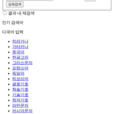
상세검색
결과 내 재검색
인기 검색어
다국어 입력
히라가나
가타카나
중국어
한글고어
그리스문자
프랑스어
독일어
히브리어
괄호기호
학술기호
기술기호
첨자기호
라틴문자
러시아문자