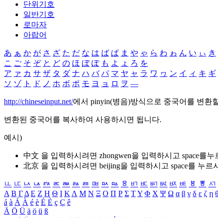
단위기호
일반기호
로마자
아랍어
あ
ぁ
か
が
さ
ざ
た
だ
な
は
ば
ぱ
ま
や
ゃ
ら
わ
ゎ
ん
い
ぃ
き
こ
ご
そ
ぞ
と
ど
の
ほ
ぼ
ぽ
も
よ
ょ
ろ
を
ア
ァ
カ
サ
ザ
タ
ダ
ナ
ハ
バ
パ
マ
ヤ
ャ
ラ
ワ
ヮ
ン
イ
ィ
キ
ギ
ソ
ゾ
ト
ド
ノ
ホ
ボ
ポ
モ
ヨ
ョ
ロ
ヲ
―
http://chineseinput.net/
에서 pinyin(병음)방식으로 중국어를 변환
변환된 중국어를 복사하여 사용하시면 됩니다.
예시)
中文 을 입력하시려면
zhongwen
을 입력하시고 space를
北京 을 입력하시려면
beijing
을 입력하시고 space를 누르
ㅥ
ㅦ
ㅧ
ㅨ
ㅩ
ㅪ
ㅫ
ㅬ
ㅭ
ㅮ
ㅯ
ㅰ
ㅱ
ㅲ
ㅳ
ㅴ
ㅵ
ㅶ
ㅷ
ㅸ
ㅹ
ㅺ
Α
Β
Γ
Δ
Ε
Ζ
Η
Θ
Ι
Κ
Λ
Μ
Ν
Ξ
Ο
Π
Ρ
Σ
Τ
Υ
Φ
Χ
Ψ
Ω
α
β
γ
δ
ε
ζ
η
á
à
Á
À
é
è
É
È
ç
Ç
ê
Ä
Ö
Ü
ä
ö
ü
ß