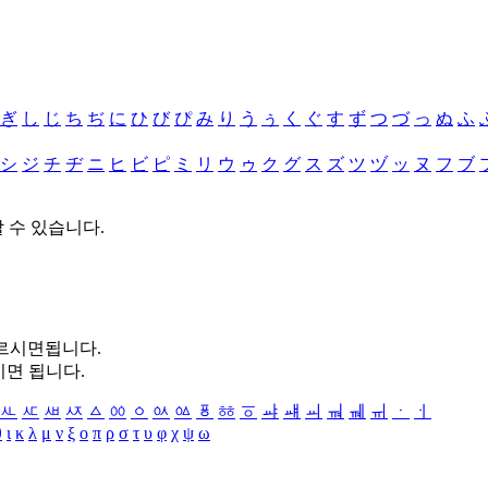
ぎ
し
じ
ち
ぢ
に
ひ
び
ぴ
み
り
う
ぅ
く
ぐ
す
ず
つ
づ
っ
ぬ
ふ
シ
ジ
チ
ヂ
ニ
ヒ
ビ
ピ
ミ
リ
ウ
ゥ
ク
グ
ス
ズ
ツ
ヅ
ッ
ヌ
フ
ブ
할 수 있습니다.
누르시면됩니다.
시면 됩니다.
ㅻ
ㅼ
ㅽ
ㅾ
ㅿ
ㆀ
ㆁ
ㆂ
ㆃ
ㆄ
ㆅ
ㆆ
ㆇ
ㆈ
ㆉ
ㆊ
ㆋ
ㆌ
ㆍ
ㆎ
θ
ι
κ
λ
μ
ν
ξ
ο
π
ρ
σ
τ
υ
φ
χ
ψ
ω