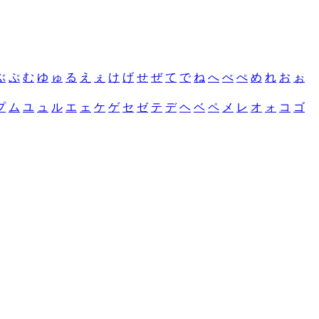
ぶ
ぷ
む
ゆ
ゅ
る
え
ぇ
け
げ
せ
ぜ
て
で
ね
へ
べ
ぺ
め
れ
お
ぉ
プ
ム
ユ
ュ
ル
エ
ェ
ケ
ゲ
セ
ゼ
テ
デ
ヘ
ベ
ペ
メ
レ
オ
ォ
コ
ゴ