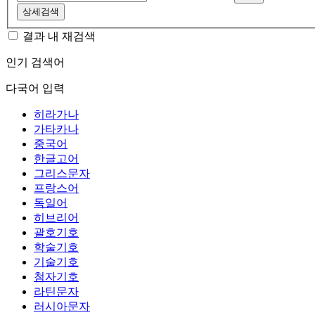
상세검색
결과 내 재검색
인기 검색어
다국어 입력
히라가나
가타카나
중국어
한글고어
그리스문자
프랑스어
독일어
히브리어
괄호기호
학술기호
기술기호
첨자기호
라틴문자
러시아문자