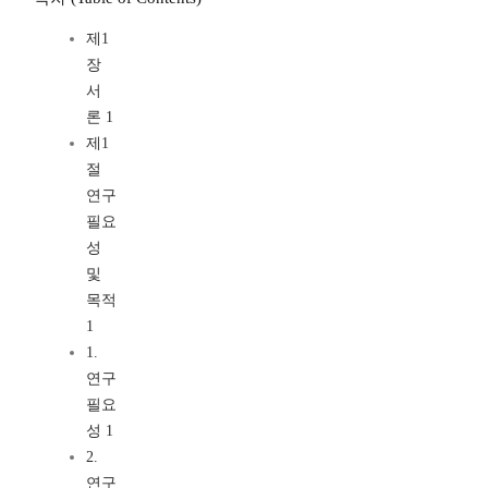
제1
장
서
론 1
제1
절
연구
필요
성
및
목적
1
1.
연구
필요
성 1
2.
연구