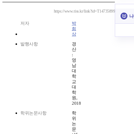
https://www.riss.kr/link?id=T14735899
나
저자
박
희
상
발행사항
경
산
:
영
남
대
학
교
대
학
원,
2018
학위논문사항
학
위
논
문