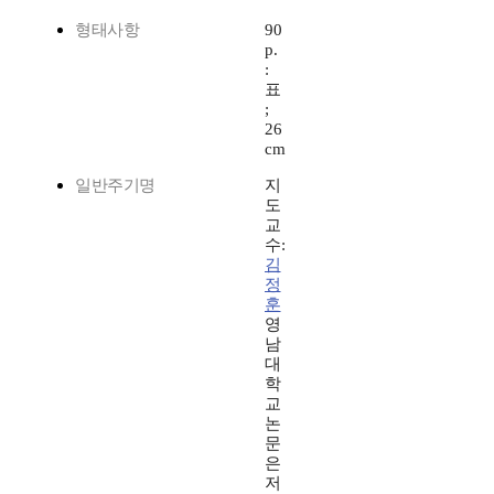
형태사항
90
p.
:
표
;
26
cm
일반주기명
지
도
교
수:
김
정
훈
영
남
대
학
교
논
문
은
저