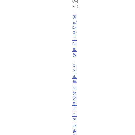
(석
사)
--
영
남
대
학
교
대
학
원
,
지
역
및
복
지
행
정
학
과
지
역
개
발