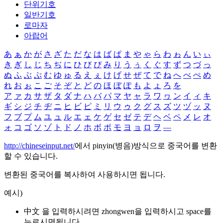
단위기호
일반기호
로마자
아랍어
あ
ぁ
か
が
さ
ざ
た
だ
な
は
ば
ぱ
ま
や
ゃ
ら
わ
ゎ
ん
い
ぃ
き
ぎ
し
じ
ち
ぢ
に
ひ
び
ぴ
み
り
う
ぅ
く
ぐ
す
ず
つ
づ
っ
ぬ
ふ
ぶ
ぷ
む
ゆ
ゅ
る
え
ぇ
け
げ
せ
ぜ
て
で
ね
へ
べ
ぺ
め
れ
お
ぉ
こ
ご
そ
ぞ
と
ど
の
ほ
ぼ
ぽ
も
よ
ょ
ろ
を
ア
ァ
カ
サ
ザ
タ
ダ
ナ
ハ
バ
パ
マ
ヤ
ャ
ラ
ワ
ヮ
ン
イ
ィ
キ
ギ
シ
ジ
チ
ヂ
ニ
ヒ
ビ
ピ
ミ
リ
ウ
ゥ
ク
グ
ス
ズ
ツ
ヅ
ッ
ヌ
フ
ブ
プ
ム
ユ
ュ
ル
エ
ェ
ケ
ゲ
セ
ゼ
テ
デ
ヘ
ベ
ペ
メ
レ
オ
ォ
コ
ゴ
ソ
ゾ
ト
ド
ノ
ホ
ボ
ポ
モ
ヨ
ョ
ロ
ヲ
―
http://chineseinput.net/
에서 pinyin(병음)방식으로 중국어를 변환
할 수 있습니다.
변환된 중국어를 복사하여 사용하시면 됩니다.
예시)
中文 을 입력하시려면
zhongwen
을 입력하시고 space를
누르시면됩니다.