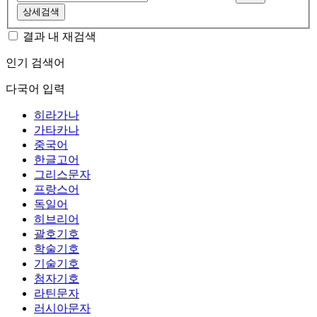
상세검색
결과 내 재검색
인기 검색어
다국어 입력
히라가나
가타카나
중국어
한글고어
그리스문자
프랑스어
독일어
히브리어
괄호기호
학술기호
기술기호
첨자기호
라틴문자
러시아문자