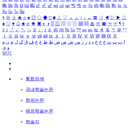
㎒
㎓
㎔
Ω
㏀
㏁
㎊
㎋
㎌
㏖
㏅
㎭
㎮
㎯
㏛
㎩
㎪
㎫
㎬
㏝
㏐
㏓
㏃
㏉
㏜
㏆
§
※
☆
★
○
●
◎
◇
◆
□
■
△
▽
→
←
↑
↓
↔
〓
◁
◀
▷
▶
♤
♠
♡
♥
♧
♣
⊙
◈
▣
◐
◑
▒
▤
▥
▨
▧
▦
▩
♨
☏
☎
☜
☞
¶
†
‡
↕
↗
↙
↖
↘
♭
♩
♪
♬
㉿
㈜
№
㏇
™
㏂
㏘
℡
＃
＆
＊
＠
ª
º
ⅰ
ⅱ
ⅲ
ⅳ
ⅴ
ⅵ
ⅶ
ⅷ
ⅸ
ⅹ
Ⅰ
Ⅱ
Ⅲ
Ⅳ
Ⅴ
Ⅵ
Ⅶ
Ⅷ
Ⅸ
Ⅹ
ا
ب
ت
ث
ج
ح
خ
د
ذ
ر
ز
س
ش
ص
ض
ط
ظ
ع
غ
ف
ق
ک
ل
م
ن
ه
و
ی
닫기
통합검색
국내학술논문
학위논문
해외학술논문
학술지