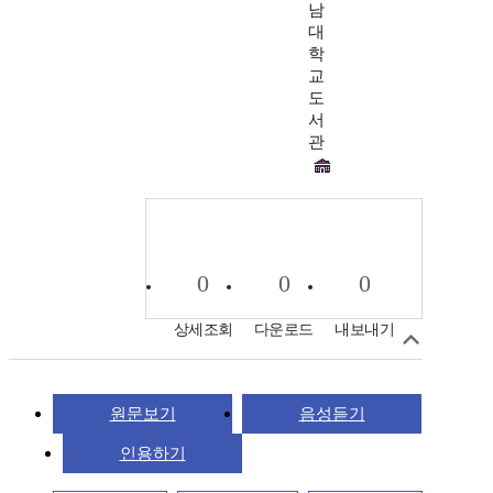
남
대
학
교
도
서
관
0
0
0
상세조회
다운로드
내보내기
원문보기
음성듣기
인용하기