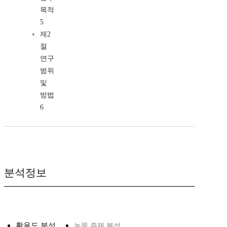
목적
5
제2
절
연구
범위
및
방법
6
분석정보
활용도 분석
논문 주제 분석