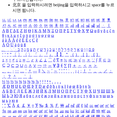
北京 을 입력하시려면
beijing
을 입력하시고 space를 누르
시면 됩니다.
ㅥ
ㅦ
ㅧ
ㅨ
ㅩ
ㅪ
ㅫ
ㅬ
ㅭ
ㅮ
ㅯ
ㅰ
ㅱ
ㅲ
ㅳ
ㅴ
ㅵ
ㅶ
ㅷ
ㅸ
ㅹ
ㅺ
ㅻ
ㅼ
ㅽ
ㅾ
ㅿ
ㆀ
ㆁ
ㆂ
ㆃ
ㆄ
ㆅ
ㆆ
ㆇ
ㆈ
ㆉ
ㆊ
ㆋ
ㆌ
ㆍ
ㆎ
Α
Β
Γ
Δ
Ε
Ζ
Η
Θ
Ι
Κ
Λ
Μ
Ν
Ξ
Ο
Π
Ρ
Σ
Τ
Υ
Φ
Χ
Ψ
Ω
α
β
γ
δ
ε
ζ
η
θ
ι
κ
λ
μ
ν
ξ
ο
π
ρ
σ
τ
υ
φ
χ
ψ
ω
á
à
Á
À
é
è
É
È
ç
Ç
ê
Ä
Ö
Ü
ä
ö
ü
ß
ְ
ֳ
ֲ
ֱ
ָ
ַ
ֵ
ֶ
ִ
ֹ
ּ
ֻ
ׂ
ׁ
ּ
ב
ה
נ
מ
צ
ת
ץ
ש
ד
ג
כ
ע
י
ח
ל
ך
ף
ק
ר
א
ט
ו
ן
ם
פ
‘
’
“
”
〔
〕
〈
〉
「
」
『
』
【
】
＂
（
）
［
］
｛
｝
±
×
÷
≠
≤
≥
∞
∴
♂
♀
∠
⊥
⌒
∂
∇
≡
≒
≪
≫
√
∽
∝
∵
∫
∬
∈
∋
⊆
⊇
⊂
⊃
∪
∩
∧
∨
￢
⇒
⇔
∀
∃
∮
∑
∏
＋
－
＜
＝
＞
、
。
·
‥
…
¨
〃
―
∥
＼
∼
´
～
ˇ
˘
˝
˚
˙
¸
˛
¡
¿
ː
！
＇
，
．
／
：
；
？
＾
＿
｀
｜
½
⅓
⅔
¼
¾
⅛
⅜
⅝
⅞
¹
²
³
⁴
ⁿ
₁
₂
₃
₄
Æ
Ð
Ħ
Ĳ
Ł
Ø
Œ
Þ
Ŧ
Ŋ
æ
đ
ð
ħ
ı
ĳ
ĸ
ŀ
ł
ø
œ
ß
þ
ŧ
ŋ
ŉ
А
Б
В
Г
Д
Е
Ё
Ж
З
И
Й
К
Л
М
Н
О
П
Р
С
Т
У
Ф
Х
Ц
Ч
Ш
Щ
Ъ
Ы
Ь
Э
Ю
Я
а
б
в
г
д
е
ё
ж
з
и
й
к
л
м
н
о
п
р
с
т
у
ф
х
ц
ч
ш
щ
ъ
ы
ь
э
ю
я
′
″
℃
Å
￠
￡
￥
¤
℉
‰
＄
％
Ｆ
￦
㎕
㎖
㎗
ℓ
㎘
㏄
㎣
㎤
㎥
㎦
㎙
㎚
㎛
㎜
㎝
㎞
㎟
㎠
㎡
㎢
㏊
㎍
㎎
㎏
㏏
㎈
㎉
㏈
㎧
㎨
㎰
㎱
㎲
㎳
㎴
㎵
㎶
㎷
㎸
㎹
㎀
㎁
㎂
㎃
㎄
㎺
㎻
㎽
㎾
㎿
㎐
㎑