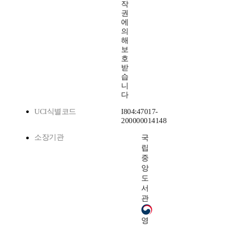
작
권
에
의
해
보
호
받
습
니
다
UCI식별코드
I804:47017-
200000014148
소장기관
국
립
중
앙
도
서
관
영