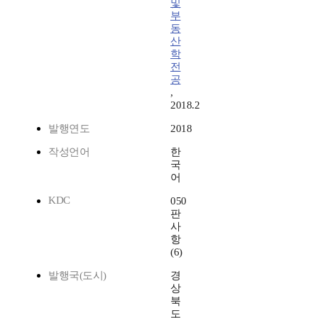
및
부
동
산
학
전
공
,
2018.2
발행연도
2018
작성언어
한
국
어
KDC
050
판
사
항
(6)
발행국(도시)
경
상
북
도