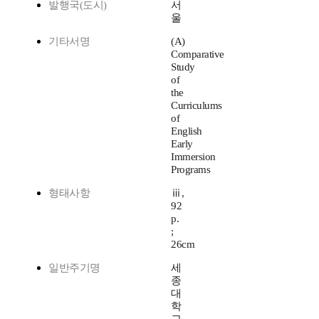
발행국(도시)
서
울
기타서명
(A)
Comparative
Study
of
the
Curriculums
of
English
Early
Immersion
Programs
형태사항
ⅲ,
92
p.
;
26cm
일반주기명
세
종
대
학