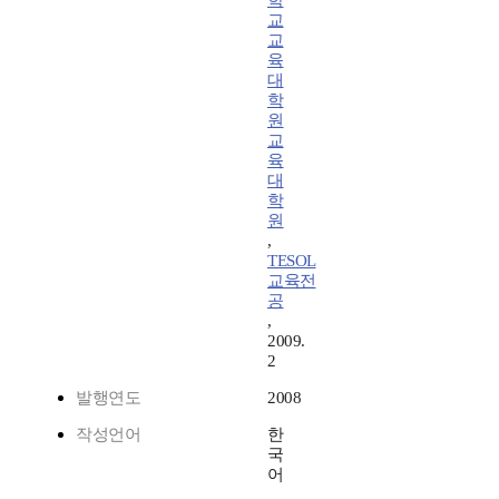
학
교
교
육
대
학
원
교
육
대
학
원
,
TESOL
교육전
공
,
2009.
2
발행연도
2008
작성언어
한
국
어