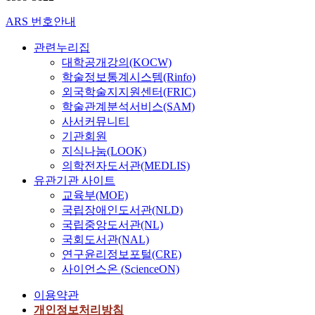
ARS 번호안내
관련누리집
대학공개강의(KOCW)
학술정보통계시스템(Rinfo)
외국학술지지원센터(FRIC)
학술관계분석서비스(SAM)
사서커뮤니티
기관회원
지식나눔(LOOK)
의학전자도서관(MEDLIS)
유관기관 사이트
교육부(MOE)
국립장애인도서관(NLD)
국립중앙도서관(NL)
국회도서관(NAL)
연구윤리정보포털(CRE)
사이언스온 (ScienceON)
이용약관
개인정보처리방침