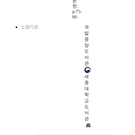
문
헌:
p.75-
80
소장기관
국
립
중
앙
도
서
관
세
종
대
학
교
도
서
관