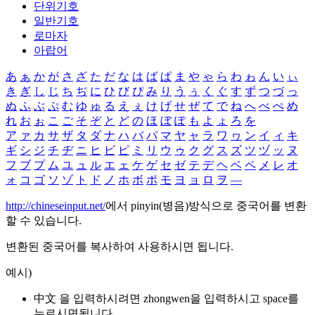
단위기호
일반기호
로마자
아랍어
あ
ぁ
か
が
さ
ざ
た
だ
な
は
ば
ぱ
ま
や
ゃ
ら
わ
ゎ
ん
い
ぃ
き
ぎ
し
じ
ち
ぢ
に
ひ
び
ぴ
み
り
う
ぅ
く
ぐ
す
ず
つ
づ
っ
ぬ
ふ
ぶ
ぷ
む
ゆ
ゅ
る
え
ぇ
け
げ
せ
ぜ
て
で
ね
へ
べ
ぺ
め
れ
お
ぉ
こ
ご
そ
ぞ
と
ど
の
ほ
ぼ
ぽ
も
よ
ょ
ろ
を
ア
ァ
カ
サ
ザ
タ
ダ
ナ
ハ
バ
パ
マ
ヤ
ャ
ラ
ワ
ヮ
ン
イ
ィ
キ
ギ
シ
ジ
チ
ヂ
ニ
ヒ
ビ
ピ
ミ
リ
ウ
ゥ
ク
グ
ス
ズ
ツ
ヅ
ッ
ヌ
フ
ブ
プ
ム
ユ
ュ
ル
エ
ェ
ケ
ゲ
セ
ゼ
テ
デ
ヘ
ベ
ペ
メ
レ
オ
ォ
コ
ゴ
ソ
ゾ
ト
ド
ノ
ホ
ボ
ポ
モ
ヨ
ョ
ロ
ヲ
―
http://chineseinput.net/
에서 pinyin(병음)방식으로 중국어를 변환
할 수 있습니다.
변환된 중국어를 복사하여 사용하시면 됩니다.
예시)
中文 을 입력하시려면
zhongwen
을 입력하시고 space를
누르시면됩니다.