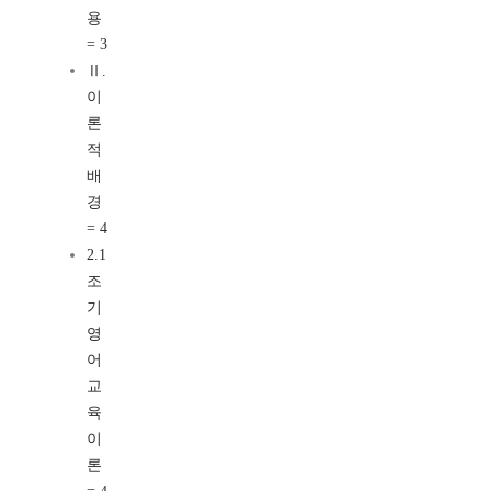
용
= 3
Ⅱ.
이
론
적
배
경
= 4
2.1
조
기
영
어
교
육
이
론