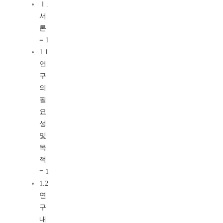
Ⅰ.
서
론
= 1
1.1
연
구
의
필
요
성
및
목
적
= 1
1.2
연
구
내