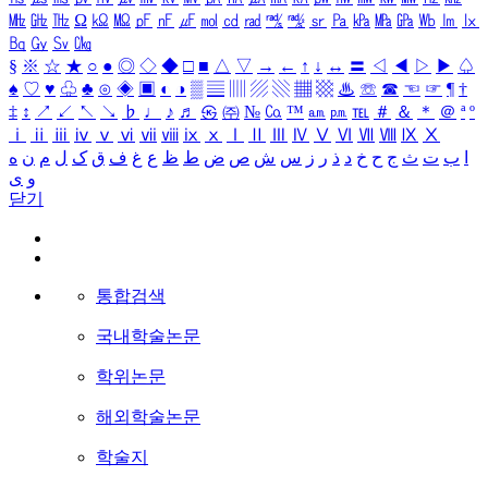
㎒
㎓
㎔
Ω
㏀
㏁
㎊
㎋
㎌
㏖
㏅
㎭
㎮
㎯
㏛
㎩
㎪
㎫
㎬
㏝
㏐
㏓
㏃
㏉
㏜
㏆
§
※
☆
★
○
●
◎
◇
◆
□
■
△
▽
→
←
↑
↓
↔
〓
◁
◀
▷
▶
♤
♠
♡
♥
♧
♣
⊙
◈
▣
◐
◑
▒
▤
▥
▨
▧
▦
▩
♨
☏
☎
☜
☞
¶
†
‡
↕
↗
↙
↖
↘
♭
♩
♪
♬
㉿
㈜
№
㏇
™
㏂
㏘
℡
＃
＆
＊
＠
ª
º
ⅰ
ⅱ
ⅲ
ⅳ
ⅴ
ⅵ
ⅶ
ⅷ
ⅸ
ⅹ
Ⅰ
Ⅱ
Ⅲ
Ⅳ
Ⅴ
Ⅵ
Ⅶ
Ⅷ
Ⅸ
Ⅹ
ا
ب
ت
ث
ج
ح
خ
د
ذ
ر
ز
س
ش
ص
ض
ط
ظ
ع
غ
ف
ق
ک
ل
م
ن
ه
و
ی
닫기
통합검색
국내학술논문
학위논문
해외학술논문
학술지