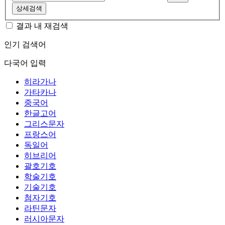
상세검색
결과 내 재검색
인기 검색어
다국어 입력
히라가나
가타카나
중국어
한글고어
그리스문자
프랑스어
독일어
히브리어
괄호기호
학술기호
기술기호
첨자기호
라틴문자
러시아문자