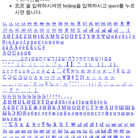
北京 을 입력하시려면
beijing
을 입력하시고 space를 누르
시면 됩니다.
ㅥ
ㅦ
ㅧ
ㅨ
ㅩ
ㅪ
ㅫ
ㅬ
ㅭ
ㅮ
ㅯ
ㅰ
ㅱ
ㅲ
ㅳ
ㅴ
ㅵ
ㅶ
ㅷ
ㅸ
ㅹ
ㅺ
ㅻ
ㅼ
ㅽ
ㅾ
ㅿ
ㆀ
ㆁ
ㆂ
ㆃ
ㆄ
ㆅ
ㆆ
ㆇ
ㆈ
ㆉ
ㆊ
ㆋ
ㆌ
ㆍ
ㆎ
Α
Β
Γ
Δ
Ε
Ζ
Η
Θ
Ι
Κ
Λ
Μ
Ν
Ξ
Ο
Π
Ρ
Σ
Τ
Υ
Φ
Χ
Ψ
Ω
α
β
γ
δ
ε
ζ
η
θ
ι
κ
λ
μ
ν
ξ
ο
π
ρ
σ
τ
υ
φ
χ
ψ
ω
á
à
Á
À
é
è
É
È
ç
Ç
ê
Ä
Ö
Ü
ä
ö
ü
ß
ְ
ֳ
ֲ
ֱ
ָ
ַ
ֵ
ֶ
ִ
ֹ
ּ
ֻ
ׂ
ׁ
ּ
ב
ה
נ
מ
צ
ת
ץ
ש
ד
ג
כ
ע
י
ח
ל
ך
ף
ק
ר
א
ט
ו
ן
ם
פ
‘
’
“
”
〔
〕
〈
〉
「
」
『
』
【
】
＂
（
）
［
］
｛
｝
±
×
÷
≠
≤
≥
∞
∴
♂
♀
∠
⊥
⌒
∂
∇
≡
≒
≪
≫
√
∽
∝
∵
∫
∬
∈
∋
⊆
⊇
⊂
⊃
∪
∩
∧
∨
￢
⇒
⇔
∀
∃
∮
∑
∏
＋
－
＜
＝
＞
、
。
·
‥
…
¨
〃
―
∥
＼
∼
´
～
ˇ
˘
˝
˚
˙
¸
˛
¡
¿
ː
！
＇
，
．
／
：
；
？
＾
＿
｀
｜
½
⅓
⅔
¼
¾
⅛
⅜
⅝
⅞
¹
²
³
⁴
ⁿ
₁
₂
₃
₄
Æ
Ð
Ħ
Ĳ
Ł
Ø
Œ
Þ
Ŧ
Ŋ
æ
đ
ð
ħ
ı
ĳ
ĸ
ŀ
ł
ø
œ
ß
þ
ŧ
ŋ
ŉ
А
Б
В
Г
Д
Е
Ё
Ж
З
И
Й
К
Л
М
Н
О
П
Р
С
Т
У
Ф
Х
Ц
Ч
Ш
Щ
Ъ
Ы
Ь
Э
Ю
Я
а
б
в
г
д
е
ё
ж
з
и
й
к
л
м
н
о
п
р
с
т
у
ф
х
ц
ч
ш
щ
ъ
ы
ь
э
ю
я
′
″
℃
Å
￠
￡
￥
¤
℉
‰
＄
％
Ｆ
￦
㎕
㎖
㎗
ℓ
㎘
㏄
㎣
㎤
㎥
㎦
㎙
㎚
㎛
㎜
㎝
㎞
㎟
㎠
㎡
㎢
㏊
㎍
㎎
㎏
㏏
㎈
㎉
㏈
㎧
㎨
㎰
㎱
㎲
㎳
㎴
㎵
㎶
㎷
㎸
㎹
㎀
㎁
㎂
㎃
㎄
㎺
㎻
㎽
㎾
㎿
㎐
㎑