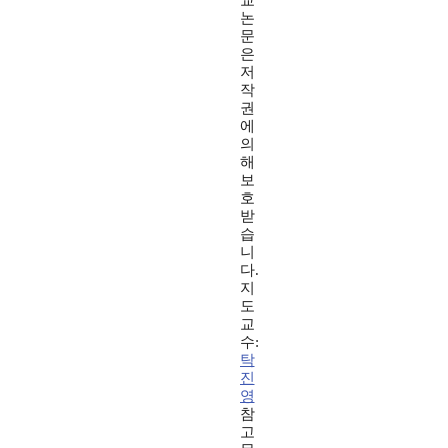
교
논
문
은
저
작
권
에
의
해
보
호
받
습
니
다.
지
도
교
수:
탁
진
영
참
고