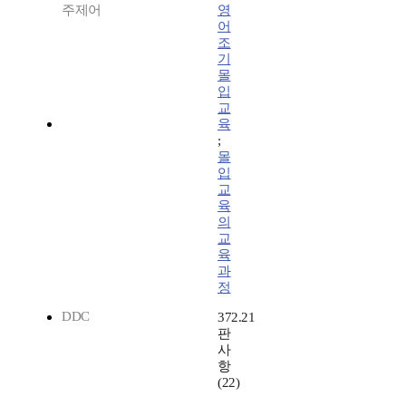
주제어
영
어
조
기
몰
입
교
육
;
몰
입
교
육
의
교
육
과
정
DDC
372.21
판
사
항
(22)