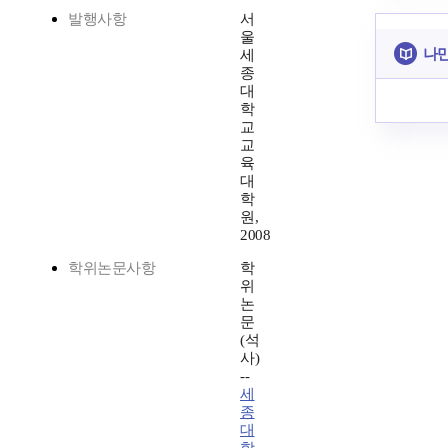
발행사항
서
울
나만
세
종
대
학
교
교
육
대
학
원,
2008
학위논문사항
학
위
논
문
(석
사)
--
세
종
대