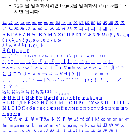
北京 을 입력하시려면
beijing
을 입력하시고 space를 누르
시면 됩니다.
ㅥ
ㅦ
ㅧ
ㅨ
ㅩ
ㅪ
ㅫ
ㅬ
ㅭ
ㅮ
ㅯ
ㅰ
ㅱ
ㅲ
ㅳ
ㅴ
ㅵ
ㅶ
ㅷ
ㅸ
ㅹ
ㅺ
ㅻ
ㅼ
ㅽ
ㅾ
ㅿ
ㆀ
ㆁ
ㆂ
ㆃ
ㆄ
ㆅ
ㆆ
ㆇ
ㆈ
ㆉ
ㆊ
ㆋ
ㆌ
ㆍ
ㆎ
Α
Β
Γ
Δ
Ε
Ζ
Η
Θ
Ι
Κ
Λ
Μ
Ν
Ξ
Ο
Π
Ρ
Σ
Τ
Υ
Φ
Χ
Ψ
Ω
α
β
γ
δ
ε
ζ
η
θ
ι
κ
λ
μ
ν
ξ
ο
π
ρ
σ
τ
υ
φ
χ
ψ
ω
á
à
Á
À
é
è
É
È
ç
Ç
ê
Ä
Ö
Ü
ä
ö
ü
ß
ְ
ֳ
ֲ
ֱ
ָ
ַ
ֵ
ֶ
ִ
ֹ
ּ
ֻ
ׂ
ׁ
ּ
ב
ה
נ
מ
צ
ת
ץ
ש
ד
ג
כ
ע
י
ח
ל
ך
ף
ק
ר
א
ט
ו
ן
ם
פ
‘
’
“
”
〔
〕
〈
〉
「
」
『
』
【
】
＂
（
）
［
］
｛
｝
±
×
÷
≠
≤
≥
∞
∴
♂
♀
∠
⊥
⌒
∂
∇
≡
≒
≪
≫
√
∽
∝
∵
∫
∬
∈
∋
⊆
⊇
⊂
⊃
∪
∩
∧
∨
￢
⇒
⇔
∀
∃
∮
∑
∏
＋
－
＜
＝
＞
、
。
·
‥
…
¨
〃
―
∥
＼
∼
´
～
ˇ
˘
˝
˚
˙
¸
˛
¡
¿
ː
！
＇
，
．
／
：
；
？
＾
＿
｀
｜
½
⅓
⅔
¼
¾
⅛
⅜
⅝
⅞
¹
²
³
⁴
ⁿ
₁
₂
₃
₄
Æ
Ð
Ħ
Ĳ
Ł
Ø
Œ
Þ
Ŧ
Ŋ
æ
đ
ð
ħ
ı
ĳ
ĸ
ŀ
ł
ø
œ
ß
þ
ŧ
ŋ
ŉ
А
Б
В
Г
Д
Е
Ё
Ж
З
И
Й
К
Л
М
Н
О
П
Р
С
Т
У
Ф
Х
Ц
Ч
Ш
Щ
Ъ
Ы
Ь
Э
Ю
Я
а
б
в
г
д
е
ё
ж
з
и
й
к
л
м
н
о
п
р
с
т
у
ф
х
ц
ч
ш
щ
ъ
ы
ь
э
ю
я
′
″
℃
Å
￠
￡
￥
¤
℉
‰
＄
％
Ｆ
￦
㎕
㎖
㎗
ℓ
㎘
㏄
㎣
㎤
㎥
㎦
㎙
㎚
㎛
㎜
㎝
㎞
㎟
㎠
㎡
㎢
㏊
㎍
㎎
㎏
㏏
㎈
㎉
㏈
㎧
㎨
㎰
㎱
㎲
㎳
㎴
㎵
㎶
㎷
㎸
㎹
㎀
㎁
㎂
㎃
㎄
㎺
㎻
㎽
㎾
㎿
㎐
㎑