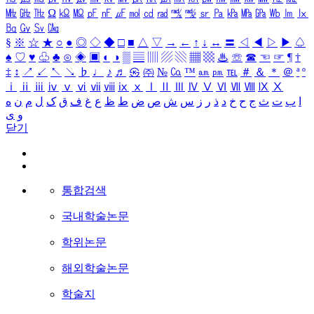
㎒
㎓
㎔
Ω
㏀
㏁
㎊
㎋
㎌
㏖
㏅
㎭
㎮
㎯
㏛
㎩
㎪
㎫
㎬
㏝
㏐
㏓
㏃
㏉
㏜
㏆
§
※
☆
★
○
●
◎
◇
◆
□
■
△
▽
→
←
↑
↓
↔
〓
◁
◀
▷
▶
♤
♠
♡
♥
♧
♣
⊙
◈
▣
◐
◑
▒
▤
▥
▨
▧
▦
▩
♨
☏
☎
☜
☞
¶
†
‡
↕
↗
↙
↖
↘
♭
♩
♪
♬
㉿
㈜
№
㏇
™
㏂
㏘
℡
＃
＆
＊
＠
ª
º
ⅰ
ⅱ
ⅲ
ⅳ
ⅴ
ⅵ
ⅶ
ⅷ
ⅸ
ⅹ
Ⅰ
Ⅱ
Ⅲ
Ⅳ
Ⅴ
Ⅵ
Ⅶ
Ⅷ
Ⅸ
Ⅹ
ا
ب
ت
ث
ج
ح
خ
د
ذ
ر
ز
س
ش
ص
ض
ط
ظ
ع
غ
ف
ق
ک
ل
م
ن
ه
و
ی
닫기
통합검색
국내학술논문
학위논문
해외학술논문
학술지