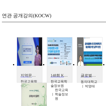
연관 공개강의(KOCW)
지역문화 콘텐츠를 활용한 대학도서관 활성화 방안
148회 KERIS 미래교육 포럼 : 디지털 대전환 시대의 디지털배지 활성화 방안
글로벌물류시대 항만배후단지 활성화를 위한 실무적 방안
한국교육학
한국교육학
동의대학교
술정보원
술정보원
박영태
노영희
한국교육
(건국대
학술정보
학교).
원