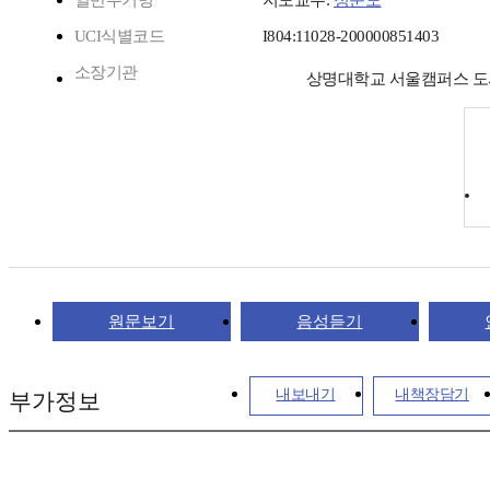
일반주기명
지도교수:
정순도
UCI식별코드
I804:11028-200000851403
소장기관
상명대학교 서울캠퍼스 
원문보기
음성듣기
내보내기
내책장담기
부가정보