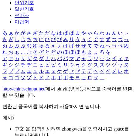
단위기호
일반기호
로마자
아랍어
あ
ぁ
か
が
さ
ざ
た
だ
な
は
ば
ぱ
ま
や
ゃ
ら
わ
ゎ
ん
い
ぃ
き
ぎ
し
じ
ち
ぢ
に
ひ
び
ぴ
み
り
う
ぅ
く
ぐ
す
ず
つ
づ
っ
ぬ
ふ
ぶ
ぷ
む
ゆ
ゅ
る
え
ぇ
け
げ
せ
ぜ
て
で
ね
へ
べ
ぺ
め
れ
お
ぉ
こ
ご
そ
ぞ
と
ど
の
ほ
ぼ
ぽ
も
よ
ょ
ろ
を
ア
ァ
カ
サ
ザ
タ
ダ
ナ
ハ
バ
パ
マ
ヤ
ャ
ラ
ワ
ヮ
ン
イ
ィ
キ
ギ
シ
ジ
チ
ヂ
ニ
ヒ
ビ
ピ
ミ
リ
ウ
ゥ
ク
グ
ス
ズ
ツ
ヅ
ッ
ヌ
フ
ブ
プ
ム
ユ
ュ
ル
エ
ェ
ケ
ゲ
セ
ゼ
テ
デ
ヘ
ベ
ペ
メ
レ
オ
ォ
コ
ゴ
ソ
ゾ
ト
ド
ノ
ホ
ボ
ポ
モ
ヨ
ョ
ロ
ヲ
―
http://chineseinput.net/
에서 pinyin(병음)방식으로 중국어를 변환
할 수 있습니다.
변환된 중국어를 복사하여 사용하시면 됩니다.
예시)
中文 을 입력하시려면
zhongwen
을 입력하시고 space를
누르시면됩니다.