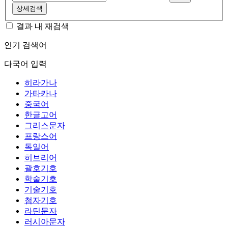
상세검색
결과 내 재검색
인기 검색어
다국어 입력
히라가나
가타카나
중국어
한글고어
그리스문자
프랑스어
독일어
히브리어
괄호기호
학술기호
기술기호
첨자기호
라틴문자
러시아문자