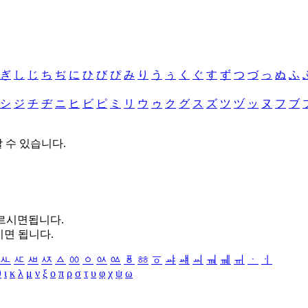
ぎ
し
じ
ち
ぢ
に
ひ
び
ぴ
み
り
う
ぅ
く
ぐ
す
ず
つ
づ
っ
ぬ
ふ
シ
ジ
チ
ヂ
ニ
ヒ
ビ
ピ
ミ
リ
ウ
ゥ
ク
グ
ス
ズ
ツ
ヅ
ッ
ヌ
フ
ブ
할 수 있습니다.
누르시면됩니다.
시면 됩니다.
ㅻ
ㅼ
ㅽ
ㅾ
ㅿ
ㆀ
ㆁ
ㆂ
ㆃ
ㆄ
ㆅ
ㆆ
ㆇ
ㆈ
ㆉ
ㆊ
ㆋ
ㆌ
ㆍ
ㆎ
θ
ι
κ
λ
μ
ν
ξ
ο
π
ρ
σ
τ
υ
φ
χ
ψ
ω