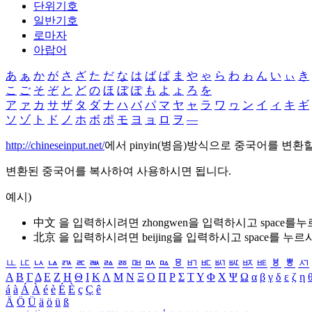
단위기호
일반기호
로마자
아랍어
あ
ぁ
か
が
さ
ざ
た
だ
な
は
ば
ぱ
ま
や
ゃ
ら
わ
ゎ
ん
い
ぃ
き
こ
ご
そ
ぞ
と
ど
の
ほ
ぼ
ぽ
も
よ
ょ
ろ
を
ア
ァ
カ
サ
ザ
タ
ダ
ナ
ハ
バ
パ
マ
ヤ
ャ
ラ
ワ
ヮ
ン
イ
ィ
キ
ギ
ソ
ゾ
ト
ド
ノ
ホ
ボ
ポ
モ
ヨ
ョ
ロ
ヲ
―
http://chineseinput.net/
에서 pinyin(병음)방식으로 중국어를 변환
변환된 중국어를 복사하여 사용하시면 됩니다.
예시)
中文 을 입력하시려면
zhongwen
을 입력하시고 space를
北京 을 입력하시려면
beijing
을 입력하시고 space를 누르
ㅥ
ㅦ
ㅧ
ㅨ
ㅩ
ㅪ
ㅫ
ㅬ
ㅭ
ㅮ
ㅯ
ㅰ
ㅱ
ㅲ
ㅳ
ㅴ
ㅵ
ㅶ
ㅷ
ㅸ
ㅹ
ㅺ
Α
Β
Γ
Δ
Ε
Ζ
Η
Θ
Ι
Κ
Λ
Μ
Ν
Ξ
Ο
Π
Ρ
Σ
Τ
Υ
Φ
Χ
Ψ
Ω
α
β
γ
δ
ε
ζ
η
á
à
Á
À
é
è
É
È
ç
Ç
ê
Ä
Ö
Ü
ä
ö
ü
ß