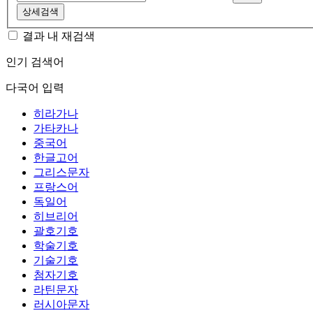
상세검색
결과 내 재검색
인기 검색어
다국어 입력
히라가나
가타카나
중국어
한글고어
그리스문자
프랑스어
독일어
히브리어
괄호기호
학술기호
기술기호
첨자기호
라틴문자
러시아문자