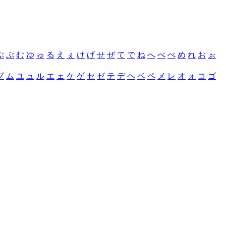
ぶ
ぷ
む
ゆ
ゅ
る
え
ぇ
け
げ
せ
ぜ
て
で
ね
へ
べ
ぺ
め
れ
お
ぉ
プ
ム
ユ
ュ
ル
エ
ェ
ケ
ゲ
セ
ゼ
テ
デ
ヘ
ベ
ペ
メ
レ
オ
ォ
コ
ゴ