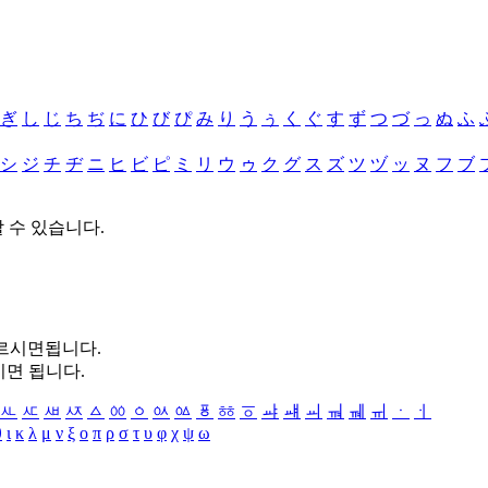
ぎ
し
じ
ち
ぢ
に
ひ
び
ぴ
み
り
う
ぅ
く
ぐ
す
ず
つ
づ
っ
ぬ
ふ
シ
ジ
チ
ヂ
ニ
ヒ
ビ
ピ
ミ
リ
ウ
ゥ
ク
グ
ス
ズ
ツ
ヅ
ッ
ヌ
フ
ブ
할 수 있습니다.
누르시면됩니다.
시면 됩니다.
ㅻ
ㅼ
ㅽ
ㅾ
ㅿ
ㆀ
ㆁ
ㆂ
ㆃ
ㆄ
ㆅ
ㆆ
ㆇ
ㆈ
ㆉ
ㆊ
ㆋ
ㆌ
ㆍ
ㆎ
θ
ι
κ
λ
μ
ν
ξ
ο
π
ρ
σ
τ
υ
φ
χ
ψ
ω