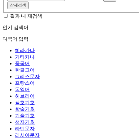
상세검색
결과 내 재검색
인기 검색어
다국어 입력
히라가나
가타카나
중국어
한글고어
그리스문자
프랑스어
독일어
히브리어
괄호기호
학술기호
기술기호
첨자기호
라틴문자
러시아문자