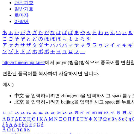
단위기호
일반기호
로마자
아랍어
あ
ぁ
か
が
さ
ざ
た
だ
な
は
ば
ぱ
ま
や
ゃ
ら
わ
ゎ
ん
い
ぃ
き
こ
ご
そ
ぞ
と
ど
の
ほ
ぼ
ぽ
も
よ
ょ
ろ
を
ア
ァ
カ
サ
ザ
タ
ダ
ナ
ハ
バ
パ
マ
ヤ
ャ
ラ
ワ
ヮ
ン
イ
ィ
キ
ギ
ソ
ゾ
ト
ド
ノ
ホ
ボ
ポ
モ
ヨ
ョ
ロ
ヲ
―
http://chineseinput.net/
에서 pinyin(병음)방식으로 중국어를 변환
변환된 중국어를 복사하여 사용하시면 됩니다.
예시)
中文 을 입력하시려면
zhongwen
을 입력하시고 space를
北京 을 입력하시려면
beijing
을 입력하시고 space를 누르
ㅥ
ㅦ
ㅧ
ㅨ
ㅩ
ㅪ
ㅫ
ㅬ
ㅭ
ㅮ
ㅯ
ㅰ
ㅱ
ㅲ
ㅳ
ㅴ
ㅵ
ㅶ
ㅷ
ㅸ
ㅹ
ㅺ
Α
Β
Γ
Δ
Ε
Ζ
Η
Θ
Ι
Κ
Λ
Μ
Ν
Ξ
Ο
Π
Ρ
Σ
Τ
Υ
Φ
Χ
Ψ
Ω
α
β
γ
δ
ε
ζ
η
á
à
Á
À
é
è
É
È
ç
Ç
ê
Ä
Ö
Ü
ä
ö
ü
ß