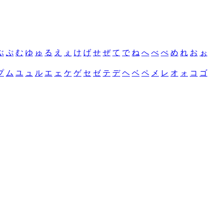
ぶ
ぷ
む
ゆ
ゅ
る
え
ぇ
け
げ
せ
ぜ
て
で
ね
へ
べ
ぺ
め
れ
お
ぉ
プ
ム
ユ
ュ
ル
エ
ェ
ケ
ゲ
セ
ゼ
テ
デ
ヘ
ベ
ペ
メ
レ
オ
ォ
コ
ゴ