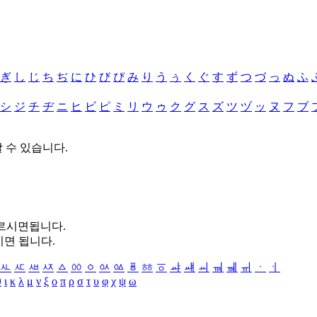
ぎ
し
じ
ち
ぢ
に
ひ
び
ぴ
み
り
う
ぅ
く
ぐ
す
ず
つ
づ
っ
ぬ
ふ
シ
ジ
チ
ヂ
ニ
ヒ
ビ
ピ
ミ
リ
ウ
ゥ
ク
グ
ス
ズ
ツ
ヅ
ッ
ヌ
フ
ブ
할 수 있습니다.
누르시면됩니다.
시면 됩니다.
ㅻ
ㅼ
ㅽ
ㅾ
ㅿ
ㆀ
ㆁ
ㆂ
ㆃ
ㆄ
ㆅ
ㆆ
ㆇ
ㆈ
ㆉ
ㆊ
ㆋ
ㆌ
ㆍ
ㆎ
θ
ι
κ
λ
μ
ν
ξ
ο
π
ρ
σ
τ
υ
φ
χ
ψ
ω