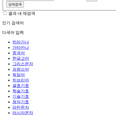
상세검색
결과 내 재검색
인기 검색어
다국어 입력
히라가나
가타카나
중국어
한글고어
그리스문자
프랑스어
독일어
히브리어
괄호기호
학술기호
기술기호
첨자기호
라틴문자
러시아문자