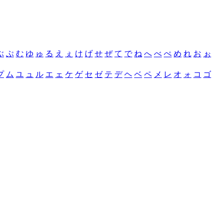
ぶ
ぷ
む
ゆ
ゅ
る
え
ぇ
け
げ
せ
ぜ
て
で
ね
へ
べ
ぺ
め
れ
お
ぉ
プ
ム
ユ
ュ
ル
エ
ェ
ケ
ゲ
セ
ゼ
テ
デ
ヘ
ベ
ペ
メ
レ
オ
ォ
コ
ゴ