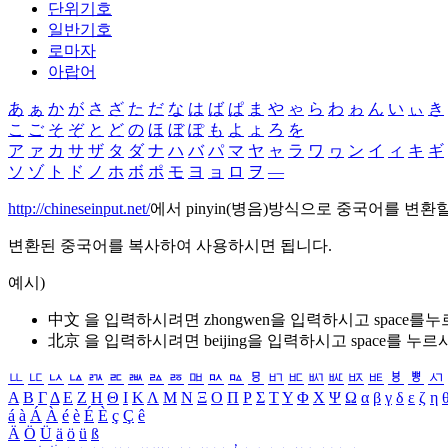
단위기호
일반기호
로마자
아랍어
あ
ぁ
か
が
さ
ざ
た
だ
な
は
ば
ぱ
ま
や
ゃ
ら
わ
ゎ
ん
い
ぃ
き
こ
ご
そ
ぞ
と
ど
の
ほ
ぼ
ぽ
も
よ
ょ
ろ
を
ア
ァ
カ
サ
ザ
タ
ダ
ナ
ハ
バ
パ
マ
ヤ
ャ
ラ
ワ
ヮ
ン
イ
ィ
キ
ギ
ソ
ゾ
ト
ド
ノ
ホ
ボ
ポ
モ
ヨ
ョ
ロ
ヲ
―
http://chineseinput.net/
에서 pinyin(병음)방식으로 중국어를 변환
변환된 중국어를 복사하여 사용하시면 됩니다.
예시)
中文 을 입력하시려면
zhongwen
을 입력하시고 space를
北京 을 입력하시려면
beijing
을 입력하시고 space를 누르
ㅥ
ㅦ
ㅧ
ㅨ
ㅩ
ㅪ
ㅫ
ㅬ
ㅭ
ㅮ
ㅯ
ㅰ
ㅱ
ㅲ
ㅳ
ㅴ
ㅵ
ㅶ
ㅷ
ㅸ
ㅹ
ㅺ
Α
Β
Γ
Δ
Ε
Ζ
Η
Θ
Ι
Κ
Λ
Μ
Ν
Ξ
Ο
Π
Ρ
Σ
Τ
Υ
Φ
Χ
Ψ
Ω
α
β
γ
δ
ε
ζ
η
á
à
Á
À
é
è
É
È
ç
Ç
ê
Ä
Ö
Ü
ä
ö
ü
ß