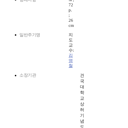
72
p.
;
26
cm
일반주기명
지
도
교
수:
김
영
철
소장기관
건
국
대
학
교
상
허
기
념
도