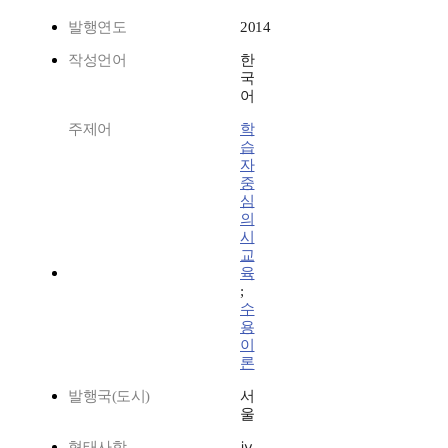
발행연도
2014
작성언어
한
국
어
주제어
학
습
자
중
심
의
시
교
육
;
수
용
이
론
발행국(도시)
서
울
형태사항
ⅳ,