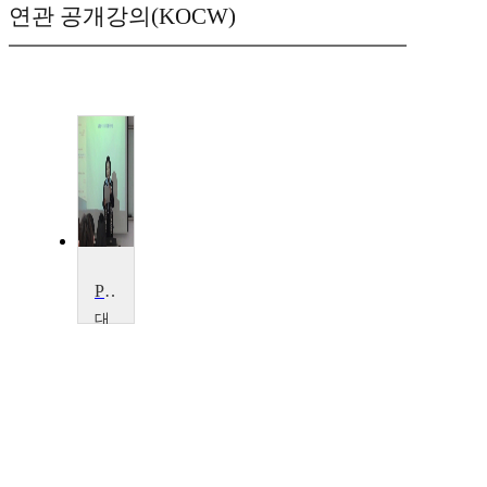
연관 공개강의(KOCW)
PR이론
대
구
가
톨
릭
대
학
교
서