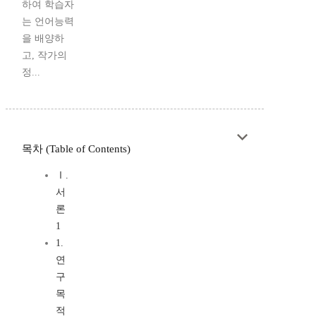
하여 학습자
는 언어능력
을 배양하
고, 작가의
정...
목차 (Table of Contents)
Ⅰ.
서
론
1
1.
연
구
목
적