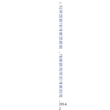
--
건
국
대
학
교
교
육
대
학
원
,
교
육
학
과
국
어
교
육
전
공
,
2014.
2