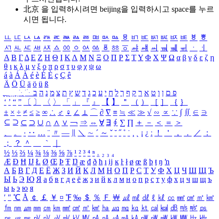
北京 을 입력하시려면
beijing
을 입력하시고 space를 누르
시면 됩니다.
ㅥ
ㅦ
ㅧ
ㅨ
ㅩ
ㅪ
ㅫ
ㅬ
ㅭ
ㅮ
ㅯ
ㅰ
ㅱ
ㅲ
ㅳ
ㅴ
ㅵ
ㅶ
ㅷ
ㅸ
ㅹ
ㅺ
ㅻ
ㅼ
ㅽ
ㅾ
ㅿ
ㆀ
ㆁ
ㆂ
ㆃ
ㆄ
ㆅ
ㆆ
ㆇ
ㆈ
ㆉ
ㆊ
ㆋ
ㆌ
ㆍ
ㆎ
Α
Β
Γ
Δ
Ε
Ζ
Η
Θ
Ι
Κ
Λ
Μ
Ν
Ξ
Ο
Π
Ρ
Σ
Τ
Υ
Φ
Χ
Ψ
Ω
α
β
γ
δ
ε
ζ
η
θ
ι
κ
λ
μ
ν
ξ
ο
π
ρ
σ
τ
υ
φ
χ
ψ
ω
á
à
Á
À
é
è
É
È
ç
Ç
ê
Ä
Ö
Ü
ä
ö
ü
ß
ְ
ֳ
ֲ
ֱ
ָ
ַ
ֵ
ֶ
ִ
ֹ
ּ
ֻ
ׂ
ׁ
ּ
ב
ה
נ
מ
צ
ת
ץ
ש
ד
ג
כ
ע
י
ח
ל
ך
ף
ק
ר
א
ט
ו
ן
ם
פ
‘
’
“
”
〔
〕
〈
〉
「
」
『
』
【
】
＂
（
）
［
］
｛
｝
±
×
÷
≠
≤
≥
∞
∴
♂
♀
∠
⊥
⌒
∂
∇
≡
≒
≪
≫
√
∽
∝
∵
∫
∬
∈
∋
⊆
⊇
⊂
⊃
∪
∩
∧
∨
￢
⇒
⇔
∀
∃
∮
∑
∏
＋
－
＜
＝
＞
、
。
·
‥
…
¨
〃
―
∥
＼
∼
´
～
ˇ
˘
˝
˚
˙
¸
˛
¡
¿
ː
！
＇
，
．
／
：
；
？
＾
＿
｀
｜
½
⅓
⅔
¼
¾
⅛
⅜
⅝
⅞
¹
²
³
⁴
ⁿ
₁
₂
₃
₄
Æ
Ð
Ħ
Ĳ
Ł
Ø
Œ
Þ
Ŧ
Ŋ
æ
đ
ð
ħ
ı
ĳ
ĸ
ŀ
ł
ø
œ
ß
þ
ŧ
ŋ
ŉ
А
Б
В
Г
Д
Е
Ё
Ж
З
И
Й
К
Л
М
Н
О
П
Р
С
Т
У
Ф
Х
Ц
Ч
Ш
Щ
Ъ
Ы
Ь
Э
Ю
Я
а
б
в
г
д
е
ё
ж
з
и
й
к
л
м
н
о
п
р
с
т
у
ф
х
ц
ч
ш
щ
ъ
ы
ь
э
ю
я
′
″
℃
Å
￠
￡
￥
¤
℉
‰
＄
％
Ｆ
￦
㎕
㎖
㎗
ℓ
㎘
㏄
㎣
㎤
㎥
㎦
㎙
㎚
㎛
㎜
㎝
㎞
㎟
㎠
㎡
㎢
㏊
㎍
㎎
㎏
㏏
㎈
㎉
㏈
㎧
㎨
㎰
㎱
㎲
㎳
㎴
㎵
㎶
㎷
㎸
㎹
㎀
㎁
㎂
㎃
㎄
㎺
㎻
㎽
㎾
㎿
㎐
㎑