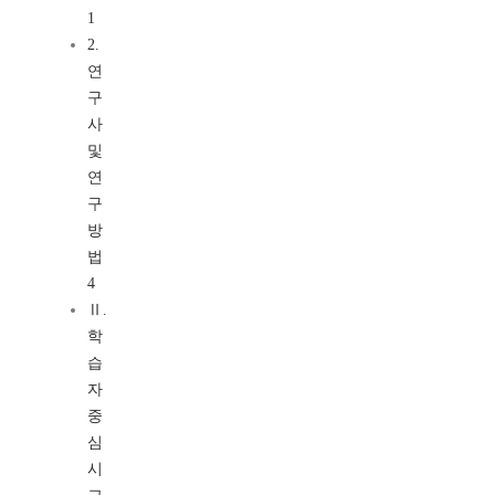
1
2.
연
구
사
및
연
구
방
법
4
Ⅱ.
학
습
자
중
심
시