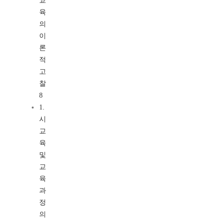
교
육
의
이
론
적
고
찰
8
1.
시
교
육
및
교
육
과
정
의