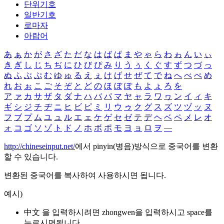
단위기호
일반기호
로마자
아랍어
あ
ぁ
か
が
さ
ざ
た
だ
な
は
ば
ぱ
ま
や
ゃ
ら
わ
ゎ
ん
い
ぃ
き
ぎ
し
じ
ち
ぢ
に
ひ
び
ぴ
み
り
う
ぅ
く
ぐ
す
ず
つ
づ
っ
ぬ
ふ
ぶ
ぷ
む
ゆ
ゅ
る
え
ぇ
け
げ
せ
ぜ
て
で
ね
へ
べ
ぺ
め
れ
お
ぉ
こ
ご
そ
ぞ
と
ど
の
ほ
ぼ
ぽ
も
よ
ょ
ろ
を
ア
ァ
カ
サ
ザ
タ
ダ
ナ
ハ
バ
パ
マ
ヤ
ャ
ラ
ワ
ヮ
ン
イ
ィ
キ
ギ
シ
ジ
チ
ヂ
ニ
ヒ
ビ
ピ
ミ
リ
ウ
ゥ
ク
グ
ス
ズ
ツ
ヅ
ッ
ヌ
フ
ブ
プ
ム
ユ
ュ
ル
エ
ェ
ケ
ゲ
セ
ゼ
テ
デ
ヘ
ベ
ペ
メ
レ
オ
ォ
コ
ゴ
ソ
ゾ
ト
ド
ノ
ホ
ボ
ポ
モ
ヨ
ョ
ロ
ヲ
―
http://chineseinput.net/
에서 pinyin(병음)방식으로 중국어를 변환
할 수 있습니다.
변환된 중국어를 복사하여 사용하시면 됩니다.
예시)
中文 을 입력하시려면
zhongwen
을 입력하시고 space를
누르시면됩니다.