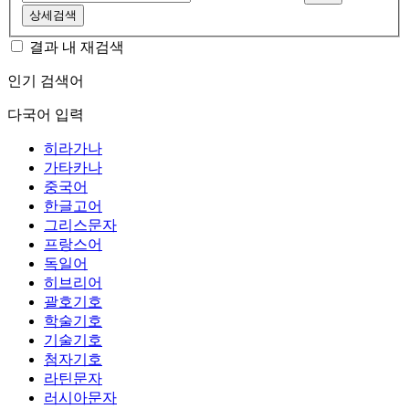
상세검색
결과 내 재검색
인기 검색어
다국어 입력
히라가나
가타카나
중국어
한글고어
그리스문자
프랑스어
독일어
히브리어
괄호기호
학술기호
기술기호
첨자기호
라틴문자
러시아문자