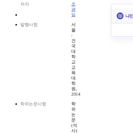
저자
조
광
일
나만
발행사항
서
울
:
건
국
대
학
교
교
육
대
학
원,
2014
학위논문사항
학
위
논
문
(석
사)