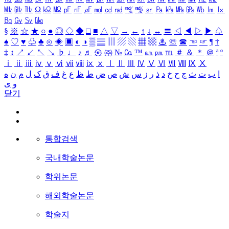
㎒
㎓
㎔
Ω
㏀
㏁
㎊
㎋
㎌
㏖
㏅
㎭
㎮
㎯
㏛
㎩
㎪
㎫
㎬
㏝
㏐
㏓
㏃
㏉
㏜
㏆
§
※
☆
★
○
●
◎
◇
◆
□
■
△
▽
→
←
↑
↓
↔
〓
◁
◀
▷
▶
♤
♠
♡
♥
♧
♣
⊙
◈
▣
◐
◑
▒
▤
▥
▨
▧
▦
▩
♨
☏
☎
☜
☞
¶
†
‡
↕
↗
↙
↖
↘
♭
♩
♪
♬
㉿
㈜
№
㏇
™
㏂
㏘
℡
＃
＆
＊
＠
ª
º
ⅰ
ⅱ
ⅲ
ⅳ
ⅴ
ⅵ
ⅶ
ⅷ
ⅸ
ⅹ
Ⅰ
Ⅱ
Ⅲ
Ⅳ
Ⅴ
Ⅵ
Ⅶ
Ⅷ
Ⅸ
Ⅹ
ا
ب
ت
ث
ج
ح
خ
د
ذ
ر
ز
س
ش
ص
ض
ط
ظ
ع
غ
ف
ق
ک
ل
م
ن
ه
و
ی
닫기
통합검색
국내학술논문
학위논문
해외학술논문
학술지