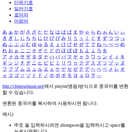
단위기호
일반기호
로마자
아랍어
あ
ぁ
か
が
さ
ざ
た
だ
な
は
ば
ぱ
ま
や
ゃ
ら
わ
ゎ
ん
い
ぃ
き
ぎ
し
じ
ち
ぢ
に
ひ
び
ぴ
み
り
う
ぅ
く
ぐ
す
ず
つ
づ
っ
ぬ
ふ
ぶ
ぷ
む
ゆ
ゅ
る
え
ぇ
け
げ
せ
ぜ
て
で
ね
へ
べ
ぺ
め
れ
お
ぉ
こ
ご
そ
ぞ
と
ど
の
ほ
ぼ
ぽ
も
よ
ょ
ろ
を
ア
ァ
カ
サ
ザ
タ
ダ
ナ
ハ
バ
パ
マ
ヤ
ャ
ラ
ワ
ヮ
ン
イ
ィ
キ
ギ
シ
ジ
チ
ヂ
ニ
ヒ
ビ
ピ
ミ
リ
ウ
ゥ
ク
グ
ス
ズ
ツ
ヅ
ッ
ヌ
フ
ブ
プ
ム
ユ
ュ
ル
エ
ェ
ケ
ゲ
セ
ゼ
テ
デ
ヘ
ベ
ペ
メ
レ
オ
ォ
コ
ゴ
ソ
ゾ
ト
ド
ノ
ホ
ボ
ポ
モ
ヨ
ョ
ロ
ヲ
―
http://chineseinput.net/
에서 pinyin(병음)방식으로 중국어를 변환
할 수 있습니다.
변환된 중국어를 복사하여 사용하시면 됩니다.
예시)
中文 을 입력하시려면
zhongwen
을 입력하시고 space를
누르시면됩니다.