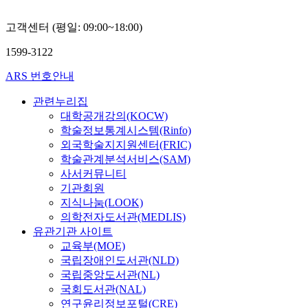
고객센터 (평일: 09:00~18:00)
1599-3122
ARS 번호안내
관련누리집
대학공개강의(KOCW)
학술정보통계시스템(Rinfo)
외국학술지지원센터(FRIC)
학술관계분석서비스(SAM)
사서커뮤니티
기관회원
지식나눔(LOOK)
의학전자도서관(MEDLIS)
유관기관 사이트
교육부(MOE)
국립장애인도서관(NLD)
국립중앙도서관(NL)
국회도서관(NAL)
연구윤리정보포털(CRE)