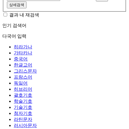
상세검색
결과 내 재검색
인기 검색어
다국어 입력
히라가나
가타카나
중국어
한글고어
그리스문자
프랑스어
독일어
히브리어
괄호기호
학술기호
기술기호
첨자기호
라틴문자
러시아문자