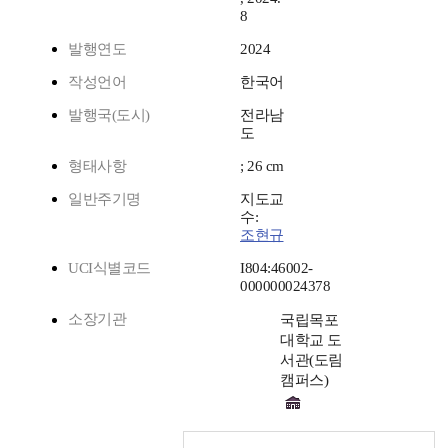
8
발행연도
2024
작성언어
한국어
발행국(도시)
전라남
도
형태사항
; 26 cm
일반주기명
지도교
수:
조현규
UCI식별코드
I804:46002-
000000024378
소장기관
국립목포
대학교 도
서관(도림
캠퍼스)