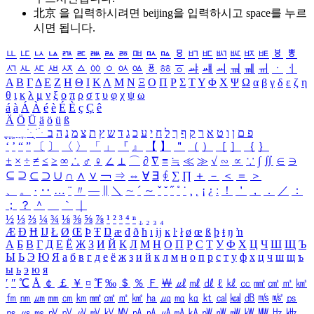
北京 을 입력하시려면
beijing
을 입력하시고 space를 누르
시면 됩니다.
ㅥ
ㅦ
ㅧ
ㅨ
ㅩ
ㅪ
ㅫ
ㅬ
ㅭ
ㅮ
ㅯ
ㅰ
ㅱ
ㅲ
ㅳ
ㅴ
ㅵ
ㅶ
ㅷ
ㅸ
ㅹ
ㅺ
ㅻ
ㅼ
ㅽ
ㅾ
ㅿ
ㆀ
ㆁ
ㆂ
ㆃ
ㆄ
ㆅ
ㆆ
ㆇ
ㆈ
ㆉ
ㆊ
ㆋ
ㆌ
ㆍ
ㆎ
Α
Β
Γ
Δ
Ε
Ζ
Η
Θ
Ι
Κ
Λ
Μ
Ν
Ξ
Ο
Π
Ρ
Σ
Τ
Υ
Φ
Χ
Ψ
Ω
α
β
γ
δ
ε
ζ
η
θ
ι
κ
λ
μ
ν
ξ
ο
π
ρ
σ
τ
υ
φ
χ
ψ
ω
á
à
Á
À
é
è
É
È
ç
Ç
ê
Ä
Ö
Ü
ä
ö
ü
ß
ְ
ֳ
ֲ
ֱ
ָ
ַ
ֵ
ֶ
ִ
ֹ
ּ
ֻ
ׂ
ׁ
ּ
ב
ה
נ
מ
צ
ת
ץ
ש
ד
ג
כ
ע
י
ח
ל
ך
ף
ק
ר
א
ט
ו
ן
ם
פ
‘
’
“
”
〔
〕
〈
〉
「
」
『
』
【
】
＂
（
）
［
］
｛
｝
±
×
÷
≠
≤
≥
∞
∴
♂
♀
∠
⊥
⌒
∂
∇
≡
≒
≪
≫
√
∽
∝
∵
∫
∬
∈
∋
⊆
⊇
⊂
⊃
∪
∩
∧
∨
￢
⇒
⇔
∀
∃
∮
∑
∏
＋
－
＜
＝
＞
、
。
·
‥
…
¨
〃
―
∥
＼
∼
´
～
ˇ
˘
˝
˚
˙
¸
˛
¡
¿
ː
！
＇
，
．
／
：
；
？
＾
＿
｀
｜
½
⅓
⅔
¼
¾
⅛
⅜
⅝
⅞
¹
²
³
⁴
ⁿ
₁
₂
₃
₄
Æ
Ð
Ħ
Ĳ
Ł
Ø
Œ
Þ
Ŧ
Ŋ
æ
đ
ð
ħ
ı
ĳ
ĸ
ŀ
ł
ø
œ
ß
þ
ŧ
ŋ
ŉ
А
Б
В
Г
Д
Е
Ё
Ж
З
И
Й
К
Л
М
Н
О
П
Р
С
Т
У
Ф
Х
Ц
Ч
Ш
Щ
Ъ
Ы
Ь
Э
Ю
Я
а
б
в
г
д
е
ё
ж
з
и
й
к
л
м
н
о
п
р
с
т
у
ф
х
ц
ч
ш
щ
ъ
ы
ь
э
ю
я
′
″
℃
Å
￠
￡
￥
¤
℉
‰
＄
％
Ｆ
￦
㎕
㎖
㎗
ℓ
㎘
㏄
㎣
㎤
㎥
㎦
㎙
㎚
㎛
㎜
㎝
㎞
㎟
㎠
㎡
㎢
㏊
㎍
㎎
㎏
㏏
㎈
㎉
㏈
㎧
㎨
㎰
㎱
㎲
㎳
㎴
㎵
㎶
㎷
㎸
㎹
㎀
㎁
㎂
㎃
㎄
㎺
㎻
㎽
㎾
㎿
㎐
㎑