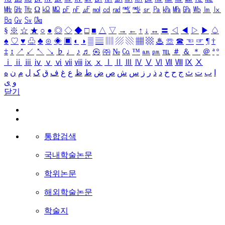
㎒
㎓
㎔
Ω
㏀
㏁
㎊
㎋
㎌
㏖
㏅
㎭
㎮
㎯
㏛
㎩
㎪
㎫
㎬
㏝
㏐
㏓
㏃
㏉
㏜
㏆
§
※
☆
★
○
●
◎
◇
◆
□
■
△
▽
→
←
↑
↓
↔
〓
◁
◀
▷
▶
♤
♠
♡
♥
♧
♣
⊙
◈
▣
◐
◑
▒
▤
▥
▨
▧
▦
▩
♨
☏
☎
☜
☞
¶
†
‡
↕
↗
↙
↖
↘
♭
♩
♪
♬
㉿
㈜
№
㏇
™
㏂
㏘
℡
＃
＆
＊
＠
ª
º
ⅰ
ⅱ
ⅲ
ⅳ
ⅴ
ⅵ
ⅶ
ⅷ
ⅸ
ⅹ
Ⅰ
Ⅱ
Ⅲ
Ⅳ
Ⅴ
Ⅵ
Ⅶ
Ⅷ
Ⅸ
Ⅹ
ا
ب
ت
ث
ج
ح
خ
د
ذ
ر
ز
س
ش
ص
ض
ط
ظ
ع
غ
ف
ق
ک
ل
م
ن
ه
و
ی
닫기
통합검색
국내학술논문
학위논문
해외학술논문
학술지