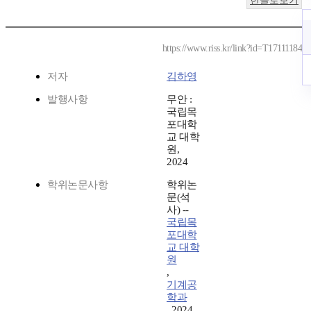
한글로보기
https://www.riss.kr/link?id=T17111184
저자
김하영
발행사항
무안 :
국립목
포대학
교 대학
원,
2024
학위논문사항
학위논
문(석
사) --
국립목
포대학
교 대학
원
,
기계공
학과
, 2024.