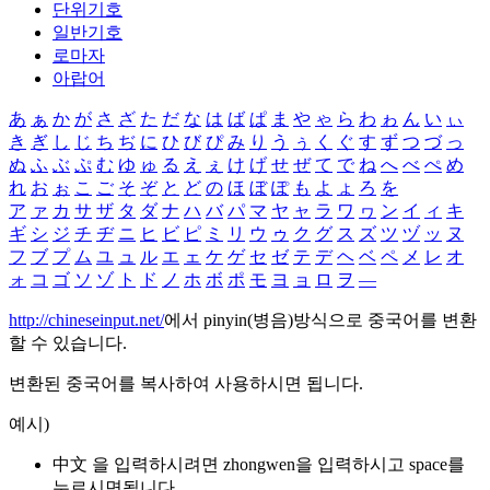
단위기호
일반기호
로마자
아랍어
あ
ぁ
か
が
さ
ざ
た
だ
な
は
ば
ぱ
ま
や
ゃ
ら
わ
ゎ
ん
い
ぃ
き
ぎ
し
じ
ち
ぢ
に
ひ
び
ぴ
み
り
う
ぅ
く
ぐ
す
ず
つ
づ
っ
ぬ
ふ
ぶ
ぷ
む
ゆ
ゅ
る
え
ぇ
け
げ
せ
ぜ
て
で
ね
へ
べ
ぺ
め
れ
お
ぉ
こ
ご
そ
ぞ
と
ど
の
ほ
ぼ
ぽ
も
よ
ょ
ろ
を
ア
ァ
カ
サ
ザ
タ
ダ
ナ
ハ
バ
パ
マ
ヤ
ャ
ラ
ワ
ヮ
ン
イ
ィ
キ
ギ
シ
ジ
チ
ヂ
ニ
ヒ
ビ
ピ
ミ
リ
ウ
ゥ
ク
グ
ス
ズ
ツ
ヅ
ッ
ヌ
フ
ブ
プ
ム
ユ
ュ
ル
エ
ェ
ケ
ゲ
セ
ゼ
テ
デ
ヘ
ベ
ペ
メ
レ
オ
ォ
コ
ゴ
ソ
ゾ
ト
ド
ノ
ホ
ボ
ポ
モ
ヨ
ョ
ロ
ヲ
―
http://chineseinput.net/
에서 pinyin(병음)방식으로 중국어를 변환
할 수 있습니다.
변환된 중국어를 복사하여 사용하시면 됩니다.
예시)
中文 을 입력하시려면
zhongwen
을 입력하시고 space를
누르시면됩니다.