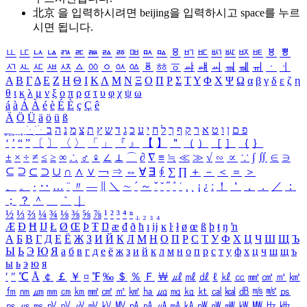
北京 을 입력하시려면
beijing
을 입력하시고 space를 누르
시면 됩니다.
ㅥ
ㅦ
ㅧ
ㅨ
ㅩ
ㅪ
ㅫ
ㅬ
ㅭ
ㅮ
ㅯ
ㅰ
ㅱ
ㅲ
ㅳ
ㅴ
ㅵ
ㅶ
ㅷ
ㅸ
ㅹ
ㅺ
ㅻ
ㅼ
ㅽ
ㅾ
ㅿ
ㆀ
ㆁ
ㆂ
ㆃ
ㆄ
ㆅ
ㆆ
ㆇ
ㆈ
ㆉ
ㆊ
ㆋ
ㆌ
ㆍ
ㆎ
Α
Β
Γ
Δ
Ε
Ζ
Η
Θ
Ι
Κ
Λ
Μ
Ν
Ξ
Ο
Π
Ρ
Σ
Τ
Υ
Φ
Χ
Ψ
Ω
α
β
γ
δ
ε
ζ
η
θ
ι
κ
λ
μ
ν
ξ
ο
π
ρ
σ
τ
υ
φ
χ
ψ
ω
á
à
Á
À
é
è
É
È
ç
Ç
ê
Ä
Ö
Ü
ä
ö
ü
ß
ְ
ֳ
ֲ
ֱ
ָ
ַ
ֵ
ֶ
ִ
ֹ
ּ
ֻ
ׂ
ׁ
ּ
ב
ה
נ
מ
צ
ת
ץ
ש
ד
ג
כ
ע
י
ח
ל
ך
ף
ק
ר
א
ט
ו
ן
ם
פ
‘
’
“
”
〔
〕
〈
〉
「
」
『
』
【
】
＂
（
）
［
］
｛
｝
±
×
÷
≠
≤
≥
∞
∴
♂
♀
∠
⊥
⌒
∂
∇
≡
≒
≪
≫
√
∽
∝
∵
∫
∬
∈
∋
⊆
⊇
⊂
⊃
∪
∩
∧
∨
￢
⇒
⇔
∀
∃
∮
∑
∏
＋
－
＜
＝
＞
、
。
·
‥
…
¨
〃
―
∥
＼
∼
´
～
ˇ
˘
˝
˚
˙
¸
˛
¡
¿
ː
！
＇
，
．
／
：
；
？
＾
＿
｀
｜
½
⅓
⅔
¼
¾
⅛
⅜
⅝
⅞
¹
²
³
⁴
ⁿ
₁
₂
₃
₄
Æ
Ð
Ħ
Ĳ
Ł
Ø
Œ
Þ
Ŧ
Ŋ
æ
đ
ð
ħ
ı
ĳ
ĸ
ŀ
ł
ø
œ
ß
þ
ŧ
ŋ
ŉ
А
Б
В
Г
Д
Е
Ё
Ж
З
И
Й
К
Л
М
Н
О
П
Р
С
Т
У
Ф
Х
Ц
Ч
Ш
Щ
Ъ
Ы
Ь
Э
Ю
Я
а
б
в
г
д
е
ё
ж
з
и
й
к
л
м
н
о
п
р
с
т
у
ф
х
ц
ч
ш
щ
ъ
ы
ь
э
ю
я
′
″
℃
Å
￠
￡
￥
¤
℉
‰
＄
％
Ｆ
￦
㎕
㎖
㎗
ℓ
㎘
㏄
㎣
㎤
㎥
㎦
㎙
㎚
㎛
㎜
㎝
㎞
㎟
㎠
㎡
㎢
㏊
㎍
㎎
㎏
㏏
㎈
㎉
㏈
㎧
㎨
㎰
㎱
㎲
㎳
㎴
㎵
㎶
㎷
㎸
㎹
㎀
㎁
㎂
㎃
㎄
㎺
㎻
㎽
㎾
㎿
㎐
㎑