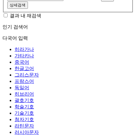
상세검색
결과 내 재검색
인기 검색어
다국어 입력
히라가나
가타카나
중국어
한글고어
그리스문자
프랑스어
독일어
히브리어
괄호기호
학술기호
기술기호
첨자기호
라틴문자
러시아문자