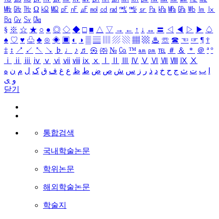
㎒
㎓
㎔
Ω
㏀
㏁
㎊
㎋
㎌
㏖
㏅
㎭
㎮
㎯
㏛
㎩
㎪
㎫
㎬
㏝
㏐
㏓
㏃
㏉
㏜
㏆
§
※
☆
★
○
●
◎
◇
◆
□
■
△
▽
→
←
↑
↓
↔
〓
◁
◀
▷
▶
♤
♠
♡
♥
♧
♣
⊙
◈
▣
◐
◑
▒
▤
▥
▨
▧
▦
▩
♨
☏
☎
☜
☞
¶
†
‡
↕
↗
↙
↖
↘
♭
♩
♪
♬
㉿
㈜
№
㏇
™
㏂
㏘
℡
＃
＆
＊
＠
ª
º
ⅰ
ⅱ
ⅲ
ⅳ
ⅴ
ⅵ
ⅶ
ⅷ
ⅸ
ⅹ
Ⅰ
Ⅱ
Ⅲ
Ⅳ
Ⅴ
Ⅵ
Ⅶ
Ⅷ
Ⅸ
Ⅹ
ا
ب
ت
ث
ج
ح
خ
د
ذ
ر
ز
س
ش
ص
ض
ط
ظ
ع
غ
ف
ق
ک
ل
م
ن
ه
و
ی
닫기
통합검색
국내학술논문
학위논문
해외학술논문
학술지