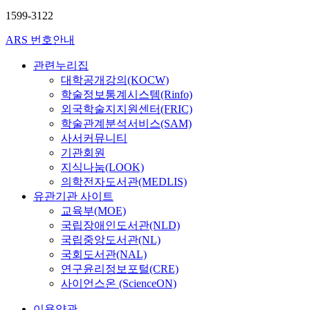
1599-3122
ARS 번호안내
관련누리집
대학공개강의(KOCW)
학술정보통계시스템(Rinfo)
외국학술지지원센터(FRIC)
학술관계분석서비스(SAM)
사서커뮤니티
기관회원
지식나눔(LOOK)
의학전자도서관(MEDLIS)
유관기관 사이트
교육부(MOE)
국립장애인도서관(NLD)
국립중앙도서관(NL)
국회도서관(NAL)
연구윤리정보포털(CRE)
사이언스온 (ScienceON)
이용약관