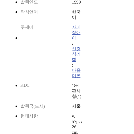
발행연도
1999
작성언어
한국
어
주제어
자폐
장애
아
;
신경
심리
학
;
마음
이론
KDC
186
판사
항(4)
발행국(도시)
서울
형태사항
v,
57p. ;
26
cm.