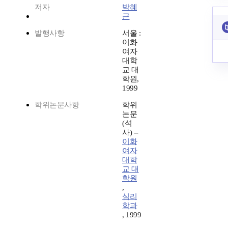
저자
박혜
근
발행사항
서울 :
이화
여자
대학
교 대
학원,
1999
학위논문사항
학위
논문
(석
사) --
이화
여자
대학
교 대
학원
,
심리
학과
, 1999