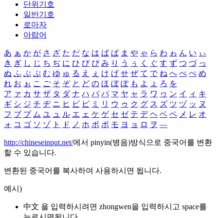
단위기호
일반기호
로마자
아랍어
あ
ぁ
か
が
さ
ざ
た
だ
な
は
ば
ぱ
ま
や
ゃ
ら
わ
ゎ
ん
い
ぃ
き
ぎ
し
じ
ち
ぢ
に
ひ
び
ぴ
み
り
う
ぅ
く
ぐ
す
ず
つ
づ
っ
ぬ
ふ
ぶ
ぷ
む
ゆ
ゅ
る
え
ぇ
け
げ
せ
ぜ
て
で
ね
へ
べ
ぺ
め
れ
お
ぉ
こ
ご
そ
ぞ
と
ど
の
ほ
ぼ
ぽ
も
よ
ょ
ろ
を
ア
ァ
カ
サ
ザ
タ
ダ
ナ
ハ
バ
パ
マ
ヤ
ャ
ラ
ワ
ヮ
ン
イ
ィ
キ
ギ
シ
ジ
チ
ヂ
ニ
ヒ
ビ
ピ
ミ
リ
ウ
ゥ
ク
グ
ス
ズ
ツ
ヅ
ッ
ヌ
フ
ブ
プ
ム
ユ
ュ
ル
エ
ェ
ケ
ゲ
セ
ゼ
テ
デ
ヘ
ベ
ペ
メ
レ
オ
ォ
コ
ゴ
ソ
ゾ
ト
ド
ノ
ホ
ボ
ポ
モ
ヨ
ョ
ロ
ヲ
―
http://chineseinput.net/
에서 pinyin(병음)방식으로 중국어를 변환
할 수 있습니다.
변환된 중국어를 복사하여 사용하시면 됩니다.
예시)
中文 을 입력하시려면
zhongwen
을 입력하시고 space를
누르시면됩니다.