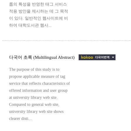
룹의 특성을 반영한 태그 서비스
적용 방안을 제시하는 데 그 목적
이 있다. 일반적인 웹사이트에 비
하여 대학도서관 웹사...
다국어 초록 (Multilingual Abstract)
The purpose of this study is to
propose applicable measure of tag
service that reflects characteristics of
offered information and user group
at university library web site.
Compared to general web site,
university library web site shows
clearer disti...