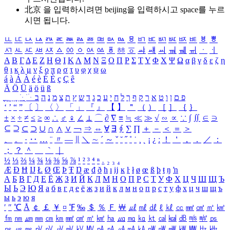
北京 을 입력하시려면
beijing
을 입력하시고 space를 누르
시면 됩니다.
ㅥ
ㅦ
ㅧ
ㅨ
ㅩ
ㅪ
ㅫ
ㅬ
ㅭ
ㅮ
ㅯ
ㅰ
ㅱ
ㅲ
ㅳ
ㅴ
ㅵ
ㅶ
ㅷ
ㅸ
ㅹ
ㅺ
ㅻ
ㅼ
ㅽ
ㅾ
ㅿ
ㆀ
ㆁ
ㆂ
ㆃ
ㆄ
ㆅ
ㆆ
ㆇ
ㆈ
ㆉ
ㆊ
ㆋ
ㆌ
ㆍ
ㆎ
Α
Β
Γ
Δ
Ε
Ζ
Η
Θ
Ι
Κ
Λ
Μ
Ν
Ξ
Ο
Π
Ρ
Σ
Τ
Υ
Φ
Χ
Ψ
Ω
α
β
γ
δ
ε
ζ
η
θ
ι
κ
λ
μ
ν
ξ
ο
π
ρ
σ
τ
υ
φ
χ
ψ
ω
á
à
Á
À
é
è
É
È
ç
Ç
ê
Ä
Ö
Ü
ä
ö
ü
ß
ְ
ֳ
ֲ
ֱ
ָ
ַ
ֵ
ֶ
ִ
ֹ
ּ
ֻ
ׂ
ׁ
ּ
ב
ה
נ
מ
צ
ת
ץ
ש
ד
ג
כ
ע
י
ח
ל
ך
ף
ק
ר
א
ט
ו
ן
ם
פ
‘
’
“
”
〔
〕
〈
〉
「
」
『
』
【
】
＂
（
）
［
］
｛
｝
±
×
÷
≠
≤
≥
∞
∴
♂
♀
∠
⊥
⌒
∂
∇
≡
≒
≪
≫
√
∽
∝
∵
∫
∬
∈
∋
⊆
⊇
⊂
⊃
∪
∩
∧
∨
￢
⇒
⇔
∀
∃
∮
∑
∏
＋
－
＜
＝
＞
、
。
·
‥
…
¨
〃
―
∥
＼
∼
´
～
ˇ
˘
˝
˚
˙
¸
˛
¡
¿
ː
！
＇
，
．
／
：
；
？
＾
＿
｀
｜
½
⅓
⅔
¼
¾
⅛
⅜
⅝
⅞
¹
²
³
⁴
ⁿ
₁
₂
₃
₄
Æ
Ð
Ħ
Ĳ
Ł
Ø
Œ
Þ
Ŧ
Ŋ
æ
đ
ð
ħ
ı
ĳ
ĸ
ŀ
ł
ø
œ
ß
þ
ŧ
ŋ
ŉ
А
Б
В
Г
Д
Е
Ё
Ж
З
И
Й
К
Л
М
Н
О
П
Р
С
Т
У
Ф
Х
Ц
Ч
Ш
Щ
Ъ
Ы
Ь
Э
Ю
Я
а
б
в
г
д
е
ё
ж
з
и
й
к
л
м
н
о
п
р
с
т
у
ф
х
ц
ч
ш
щ
ъ
ы
ь
э
ю
я
′
″
℃
Å
￠
￡
￥
¤
℉
‰
＄
％
Ｆ
￦
㎕
㎖
㎗
ℓ
㎘
㏄
㎣
㎤
㎥
㎦
㎙
㎚
㎛
㎜
㎝
㎞
㎟
㎠
㎡
㎢
㏊
㎍
㎎
㎏
㏏
㎈
㎉
㏈
㎧
㎨
㎰
㎱
㎲
㎳
㎴
㎵
㎶
㎷
㎸
㎹
㎀
㎁
㎂
㎃
㎄
㎺
㎻
㎽
㎾
㎿
㎐
㎑