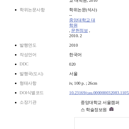
교 대학원, 2010
학위논문사항
학위논문(석사)
--
중앙대학교 대
학원
,
문헌정보
,
2010. 2
발행연도
2010
작성언어
한국어
DDC
020
발행국(도시)
서울
형태사항
iv, 100 p. ; 26cm
DOI식별코드
10.23169/cau.000000032083.1105
소장기관
중앙대학교 서울캠퍼
스 학술정보원