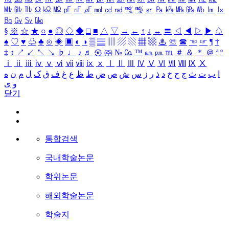
㎒
㎓
㎔
Ω
㏀
㏁
㎊
㎋
㎌
㏖
㏅
㎭
㎮
㎯
㏛
㎩
㎪
㎫
㎬
㏝
㏐
㏓
㏃
㏉
㏜
㏆
§
※
☆
★
○
●
◎
◇
◆
□
■
△
▽
→
←
↑
↓
↔
〓
◁
◀
▷
▶
♤
♠
♡
♥
♧
♣
⊙
◈
▣
◐
◑
▒
▤
▥
▨
▧
▦
▩
♨
☏
☎
☜
☞
¶
†
‡
↕
↗
↙
↖
↘
♭
♩
♪
♬
㉿
㈜
№
㏇
™
㏂
㏘
℡
＃
＆
＊
＠
ª
º
ⅰ
ⅱ
ⅲ
ⅳ
ⅴ
ⅵ
ⅶ
ⅷ
ⅸ
ⅹ
Ⅰ
Ⅱ
Ⅲ
Ⅳ
Ⅴ
Ⅵ
Ⅶ
Ⅷ
Ⅸ
Ⅹ
ا
ب
ت
ث
ج
ح
خ
د
ذ
ر
ز
س
ش
ص
ض
ط
ظ
ع
غ
ف
ق
ک
ل
م
ن
ه
و
ی
닫기
통합검색
국내학술논문
학위논문
해외학술논문
학술지