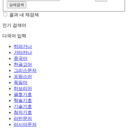
상세검색
결과 내 재검색
인기 검색어
다국어 입력
히라가나
가타카나
중국어
한글고어
그리스문자
프랑스어
독일어
히브리어
괄호기호
학술기호
기술기호
첨자기호
라틴문자
러시아문자