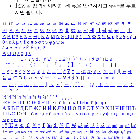
北京 을 입력하시려면
beijing
을 입력하시고 space를 누르
시면 됩니다.
ㅥ
ㅦ
ㅧ
ㅨ
ㅩ
ㅪ
ㅫ
ㅬ
ㅭ
ㅮ
ㅯ
ㅰ
ㅱ
ㅲ
ㅳ
ㅴ
ㅵ
ㅶ
ㅷ
ㅸ
ㅹ
ㅺ
ㅻ
ㅼ
ㅽ
ㅾ
ㅿ
ㆀ
ㆁ
ㆂ
ㆃ
ㆄ
ㆅ
ㆆ
ㆇ
ㆈ
ㆉ
ㆊ
ㆋ
ㆌ
ㆍ
ㆎ
Α
Β
Γ
Δ
Ε
Ζ
Η
Θ
Ι
Κ
Λ
Μ
Ν
Ξ
Ο
Π
Ρ
Σ
Τ
Υ
Φ
Χ
Ψ
Ω
α
β
γ
δ
ε
ζ
η
θ
ι
κ
λ
μ
ν
ξ
ο
π
ρ
σ
τ
υ
φ
χ
ψ
ω
á
à
Á
À
é
è
É
È
ç
Ç
ê
Ä
Ö
Ü
ä
ö
ü
ß
ְ
ֳ
ֲ
ֱ
ָ
ַ
ֵ
ֶ
ִ
ֹ
ּ
ֻ
ׂ
ׁ
ּ
ב
ה
נ
מ
צ
ת
ץ
ש
ד
ג
כ
ע
י
ח
ל
ך
ף
ק
ר
א
ט
ו
ן
ם
פ
‘
’
“
”
〔
〕
〈
〉
「
」
『
』
【
】
＂
（
）
［
］
｛
｝
±
×
÷
≠
≤
≥
∞
∴
♂
♀
∠
⊥
⌒
∂
∇
≡
≒
≪
≫
√
∽
∝
∵
∫
∬
∈
∋
⊆
⊇
⊂
⊃
∪
∩
∧
∨
￢
⇒
⇔
∀
∃
∮
∑
∏
＋
－
＜
＝
＞
、
。
·
‥
…
¨
〃
―
∥
＼
∼
´
～
ˇ
˘
˝
˚
˙
¸
˛
¡
¿
ː
！
＇
，
．
／
：
；
？
＾
＿
｀
｜
½
⅓
⅔
¼
¾
⅛
⅜
⅝
⅞
¹
²
³
⁴
ⁿ
₁
₂
₃
₄
Æ
Ð
Ħ
Ĳ
Ł
Ø
Œ
Þ
Ŧ
Ŋ
æ
đ
ð
ħ
ı
ĳ
ĸ
ŀ
ł
ø
œ
ß
þ
ŧ
ŋ
ŉ
А
Б
В
Г
Д
Е
Ё
Ж
З
И
Й
К
Л
М
Н
О
П
Р
С
Т
У
Ф
Х
Ц
Ч
Ш
Щ
Ъ
Ы
Ь
Э
Ю
Я
а
б
в
г
д
е
ё
ж
з
и
й
к
л
м
н
о
п
р
с
т
у
ф
х
ц
ч
ш
щ
ъ
ы
ь
э
ю
я
′
″
℃
Å
￠
￡
￥
¤
℉
‰
＄
％
Ｆ
￦
㎕
㎖
㎗
ℓ
㎘
㏄
㎣
㎤
㎥
㎦
㎙
㎚
㎛
㎜
㎝
㎞
㎟
㎠
㎡
㎢
㏊
㎍
㎎
㎏
㏏
㎈
㎉
㏈
㎧
㎨
㎰
㎱
㎲
㎳
㎴
㎵
㎶
㎷
㎸
㎹
㎀
㎁
㎂
㎃
㎄
㎺
㎻
㎽
㎾
㎿
㎐
㎑