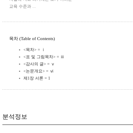
교육 수준과 ...
목차 (Table of Contents)
<목차> = ⅰ
<표 및 그림목차> = ⅲ
<감사의 글> = ⅴ
<논문개요> = ⅵ
제1장 서론 = 1
분석정보