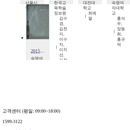
서울시
한국교
대전대
숙명여
립대학
육학술
학교
자대학
교
정보원
최예
교
서울
김수
열
홍석
시립
경,
우,
대학
김천
장동
교
지,
희,
교수
이수
홍규
지,
덕
이지
2015-2 숙명여자대학교 특강
선,
숙명여
이창
자대학
재,
교
홍민
숙명
식
여자
대학
교
고객센터 (평일: 09:00~18:00)
1599-3122