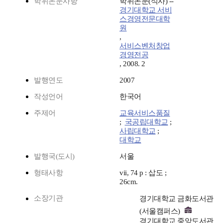
학위논문사항
학위논문(석사) --
경기대학교 서비
스경영전문대학
원
,
서비스벤처창업
경영전공
, 2008. 2
발행연도
2007
작성언어
한국어
주제어
교육서비스품질
;
국공립대학교
;
사립대학교
;
대학교
발행국(도시)
서울
형태사항
vii, 74 p : 삽도 ;
26cm.
소장기관
경기대학교 금화도서관
(서울캠퍼스)
경기대학교 중앙도서관