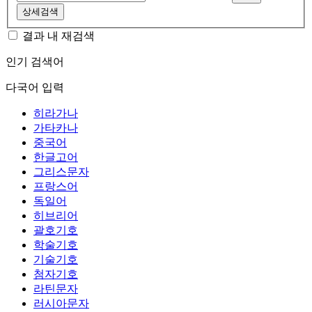
상세검색
결과 내 재검색
인기 검색어
다국어 입력
히라가나
가타카나
중국어
한글고어
그리스문자
프랑스어
독일어
히브리어
괄호기호
학술기호
기술기호
첨자기호
라틴문자
러시아문자