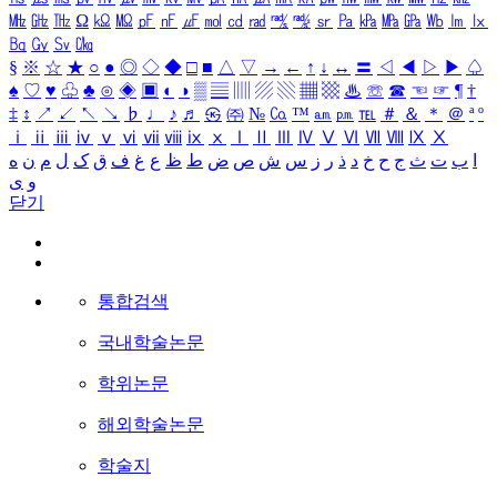
㎒
㎓
㎔
Ω
㏀
㏁
㎊
㎋
㎌
㏖
㏅
㎭
㎮
㎯
㏛
㎩
㎪
㎫
㎬
㏝
㏐
㏓
㏃
㏉
㏜
㏆
§
※
☆
★
○
●
◎
◇
◆
□
■
△
▽
→
←
↑
↓
↔
〓
◁
◀
▷
▶
♤
♠
♡
♥
♧
♣
⊙
◈
▣
◐
◑
▒
▤
▥
▨
▧
▦
▩
♨
☏
☎
☜
☞
¶
†
‡
↕
↗
↙
↖
↘
♭
♩
♪
♬
㉿
㈜
№
㏇
™
㏂
㏘
℡
＃
＆
＊
＠
ª
º
ⅰ
ⅱ
ⅲ
ⅳ
ⅴ
ⅵ
ⅶ
ⅷ
ⅸ
ⅹ
Ⅰ
Ⅱ
Ⅲ
Ⅳ
Ⅴ
Ⅵ
Ⅶ
Ⅷ
Ⅸ
Ⅹ
ا
ب
ت
ث
ج
ح
خ
د
ذ
ر
ز
س
ش
ص
ض
ط
ظ
ع
غ
ف
ق
ک
ل
م
ن
ه
و
ی
닫기
통합검색
국내학술논문
학위논문
해외학술논문
학술지