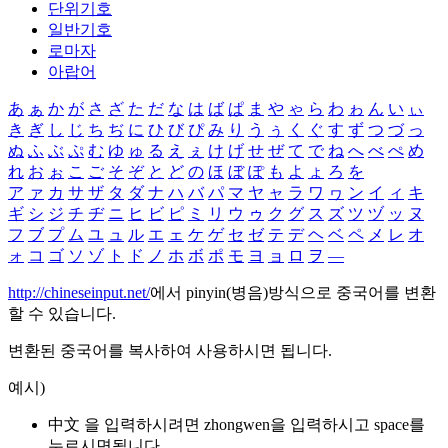
단위기호
일반기호
로마자
아랍어
あ
ぁ
か
が
さ
ざ
た
だ
な
は
ば
ぱ
ま
や
ゃ
ら
わ
ゎ
ん
い
ぃ
き
ぎ
し
じ
ち
ぢ
に
ひ
び
ぴ
み
り
う
ぅ
く
ぐ
す
ず
つ
づ
っ
ぬ
ふ
ぶ
ぷ
む
ゆ
ゅ
る
え
ぇ
け
げ
せ
ぜ
て
で
ね
へ
べ
ぺ
め
れ
お
ぉ
こ
ご
そ
ぞ
と
ど
の
ほ
ぼ
ぽ
も
よ
ょ
ろ
を
ア
ァ
カ
サ
ザ
タ
ダ
ナ
ハ
バ
パ
マ
ヤ
ャ
ラ
ワ
ヮ
ン
イ
ィ
キ
ギ
シ
ジ
チ
ヂ
ニ
ヒ
ビ
ピ
ミ
リ
ウ
ゥ
ク
グ
ス
ズ
ツ
ヅ
ッ
ヌ
フ
ブ
プ
ム
ユ
ュ
ル
エ
ェ
ケ
ゲ
セ
ゼ
テ
デ
ヘ
ベ
ペ
メ
レ
オ
ォ
コ
ゴ
ソ
ゾ
ト
ド
ノ
ホ
ボ
ポ
モ
ヨ
ョ
ロ
ヲ
―
http://chineseinput.net/
에서 pinyin(병음)방식으로 중국어를 변환
할 수 있습니다.
변환된 중국어를 복사하여 사용하시면 됩니다.
예시)
中文 을 입력하시려면
zhongwen
을 입력하시고 space를
누르시면됩니다.