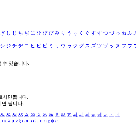
ぎ
し
じ
ち
ぢ
に
ひ
び
ぴ
み
り
う
ぅ
く
ぐ
す
ず
つ
づ
っ
ぬ
ふ
シ
ジ
チ
ヂ
ニ
ヒ
ビ
ピ
ミ
リ
ウ
ゥ
ク
グ
ス
ズ
ツ
ヅ
ッ
ヌ
フ
ブ
할 수 있습니다.
누르시면됩니다.
시면 됩니다.
ㅻ
ㅼ
ㅽ
ㅾ
ㅿ
ㆀ
ㆁ
ㆂ
ㆃ
ㆄ
ㆅ
ㆆ
ㆇ
ㆈ
ㆉ
ㆊ
ㆋ
ㆌ
ㆍ
ㆎ
θ
ι
κ
λ
μ
ν
ξ
ο
π
ρ
σ
τ
υ
φ
χ
ψ
ω