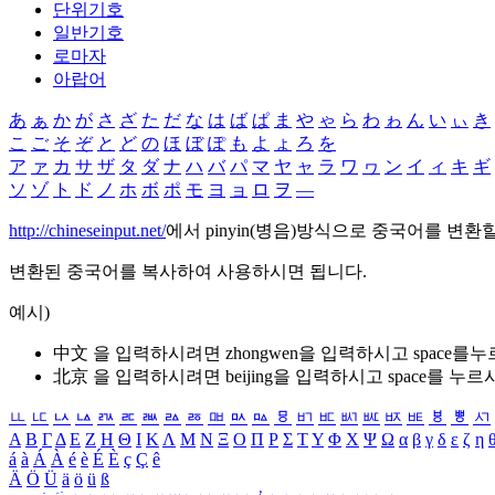
단위기호
일반기호
로마자
아랍어
あ
ぁ
か
が
さ
ざ
た
だ
な
は
ば
ぱ
ま
や
ゃ
ら
わ
ゎ
ん
い
ぃ
き
こ
ご
そ
ぞ
と
ど
の
ほ
ぼ
ぽ
も
よ
ょ
ろ
を
ア
ァ
カ
サ
ザ
タ
ダ
ナ
ハ
バ
パ
マ
ヤ
ャ
ラ
ワ
ヮ
ン
イ
ィ
キ
ギ
ソ
ゾ
ト
ド
ノ
ホ
ボ
ポ
モ
ヨ
ョ
ロ
ヲ
―
http://chineseinput.net/
에서 pinyin(병음)방식으로 중국어를 변환
변환된 중국어를 복사하여 사용하시면 됩니다.
예시)
中文 을 입력하시려면
zhongwen
을 입력하시고 space를
北京 을 입력하시려면
beijing
을 입력하시고 space를 누르
ㅥ
ㅦ
ㅧ
ㅨ
ㅩ
ㅪ
ㅫ
ㅬ
ㅭ
ㅮ
ㅯ
ㅰ
ㅱ
ㅲ
ㅳ
ㅴ
ㅵ
ㅶ
ㅷ
ㅸ
ㅹ
ㅺ
Α
Β
Γ
Δ
Ε
Ζ
Η
Θ
Ι
Κ
Λ
Μ
Ν
Ξ
Ο
Π
Ρ
Σ
Τ
Υ
Φ
Χ
Ψ
Ω
α
β
γ
δ
ε
ζ
η
á
à
Á
À
é
è
É
È
ç
Ç
ê
Ä
Ö
Ü
ä
ö
ü
ß