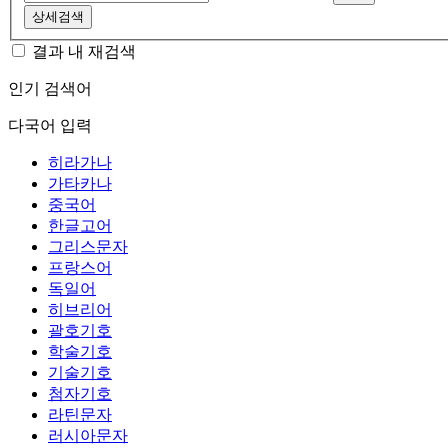
상세검색
결과 내 재검색
인기 검색어
다국어 입력
히라가나
가타카나
중국어
한글고어
그리스문자
프랑스어
독일어
히브리어
괄호기호
학술기호
기술기호
첨자기호
라틴문자
러시아문자