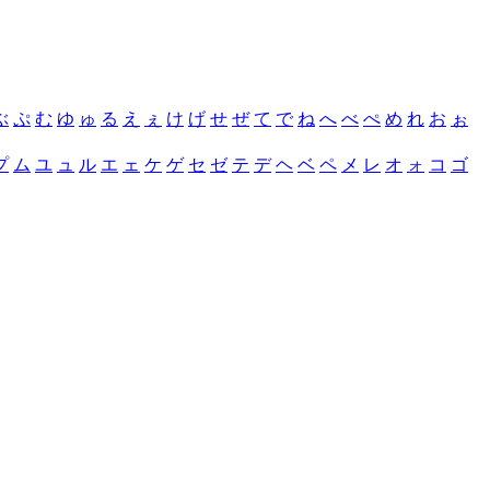
ぶ
ぷ
む
ゆ
ゅ
る
え
ぇ
け
げ
せ
ぜ
て
で
ね
へ
べ
ぺ
め
れ
お
ぉ
プ
ム
ユ
ュ
ル
エ
ェ
ケ
ゲ
セ
ゼ
テ
デ
ヘ
ベ
ペ
メ
レ
オ
ォ
コ
ゴ