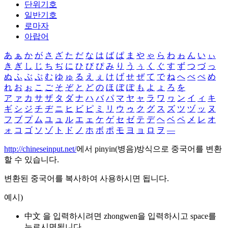
단위기호
일반기호
로마자
아랍어
あ
ぁ
か
が
さ
ざ
た
だ
な
は
ば
ぱ
ま
や
ゃ
ら
わ
ゎ
ん
い
ぃ
き
ぎ
し
じ
ち
ぢ
に
ひ
び
ぴ
み
り
う
ぅ
く
ぐ
す
ず
つ
づ
っ
ぬ
ふ
ぶ
ぷ
む
ゆ
ゅ
る
え
ぇ
け
げ
せ
ぜ
て
で
ね
へ
べ
ぺ
め
れ
お
ぉ
こ
ご
そ
ぞ
と
ど
の
ほ
ぼ
ぽ
も
よ
ょ
ろ
を
ア
ァ
カ
サ
ザ
タ
ダ
ナ
ハ
バ
パ
マ
ヤ
ャ
ラ
ワ
ヮ
ン
イ
ィ
キ
ギ
シ
ジ
チ
ヂ
ニ
ヒ
ビ
ピ
ミ
リ
ウ
ゥ
ク
グ
ス
ズ
ツ
ヅ
ッ
ヌ
フ
ブ
プ
ム
ユ
ュ
ル
エ
ェ
ケ
ゲ
セ
ゼ
テ
デ
ヘ
ベ
ペ
メ
レ
オ
ォ
コ
ゴ
ソ
ゾ
ト
ド
ノ
ホ
ボ
ポ
モ
ヨ
ョ
ロ
ヲ
―
http://chineseinput.net/
에서 pinyin(병음)방식으로 중국어를 변환
할 수 있습니다.
변환된 중국어를 복사하여 사용하시면 됩니다.
예시)
中文 을 입력하시려면
zhongwen
을 입력하시고 space를
누르시면됩니다.