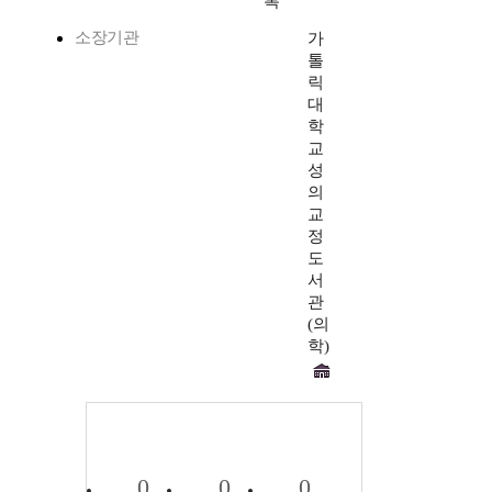
록
소장기관
가
톨
릭
대
학
교
성
의
교
정
도
서
관
(의
학)
0
0
0