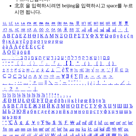
北京 을 입력하시려면
beijing
을 입력하시고 space를 누르
시면 됩니다.
ㅥ
ㅦ
ㅧ
ㅨ
ㅩ
ㅪ
ㅫ
ㅬ
ㅭ
ㅮ
ㅯ
ㅰ
ㅱ
ㅲ
ㅳ
ㅴ
ㅵ
ㅶ
ㅷ
ㅸ
ㅹ
ㅺ
ㅻ
ㅼ
ㅽ
ㅾ
ㅿ
ㆀ
ㆁ
ㆂ
ㆃ
ㆄ
ㆅ
ㆆ
ㆇ
ㆈ
ㆉ
ㆊ
ㆋ
ㆌ
ㆍ
ㆎ
Α
Β
Γ
Δ
Ε
Ζ
Η
Θ
Ι
Κ
Λ
Μ
Ν
Ξ
Ο
Π
Ρ
Σ
Τ
Υ
Φ
Χ
Ψ
Ω
α
β
γ
δ
ε
ζ
η
θ
ι
κ
λ
μ
ν
ξ
ο
π
ρ
σ
τ
υ
φ
χ
ψ
ω
á
à
Á
À
é
è
É
È
ç
Ç
ê
Ä
Ö
Ü
ä
ö
ü
ß
ְ
ֳ
ֲ
ֱ
ָ
ַ
ֵ
ֶ
ִ
ֹ
ּ
ֻ
ׂ
ׁ
ּ
ב
ה
נ
מ
צ
ת
ץ
ש
ד
ג
כ
ע
י
ח
ל
ך
ף
ק
ר
א
ט
ו
ן
ם
פ
‘
’
“
”
〔
〕
〈
〉
「
」
『
』
【
】
＂
（
）
［
］
｛
｝
±
×
÷
≠
≤
≥
∞
∴
♂
♀
∠
⊥
⌒
∂
∇
≡
≒
≪
≫
√
∽
∝
∵
∫
∬
∈
∋
⊆
⊇
⊂
⊃
∪
∩
∧
∨
￢
⇒
⇔
∀
∃
∮
∑
∏
＋
－
＜
＝
＞
、
。
·
‥
…
¨
〃
―
∥
＼
∼
´
～
ˇ
˘
˝
˚
˙
¸
˛
¡
¿
ː
！
＇
，
．
／
：
；
？
＾
＿
｀
｜
½
⅓
⅔
¼
¾
⅛
⅜
⅝
⅞
¹
²
³
⁴
ⁿ
₁
₂
₃
₄
Æ
Ð
Ħ
Ĳ
Ł
Ø
Œ
Þ
Ŧ
Ŋ
æ
đ
ð
ħ
ı
ĳ
ĸ
ŀ
ł
ø
œ
ß
þ
ŧ
ŋ
ŉ
А
Б
В
Г
Д
Е
Ё
Ж
З
И
Й
К
Л
М
Н
О
П
Р
С
Т
У
Ф
Х
Ц
Ч
Ш
Щ
Ъ
Ы
Ь
Э
Ю
Я
а
б
в
г
д
е
ё
ж
з
и
й
к
л
м
н
о
п
р
с
т
у
ф
х
ц
ч
ш
щ
ъ
ы
ь
э
ю
я
′
″
℃
Å
￠
￡
￥
¤
℉
‰
＄
％
Ｆ
￦
㎕
㎖
㎗
ℓ
㎘
㏄
㎣
㎤
㎥
㎦
㎙
㎚
㎛
㎜
㎝
㎞
㎟
㎠
㎡
㎢
㏊
㎍
㎎
㎏
㏏
㎈
㎉
㏈
㎧
㎨
㎰
㎱
㎲
㎳
㎴
㎵
㎶
㎷
㎸
㎹
㎀
㎁
㎂
㎃
㎄
㎺
㎻
㎽
㎾
㎿
㎐
㎑