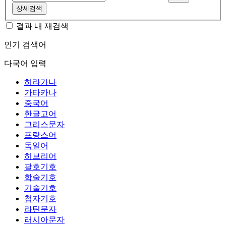
상세검색
결과 내 재검색
인기 검색어
다국어 입력
히라가나
가타카나
중국어
한글고어
그리스문자
프랑스어
독일어
히브리어
괄호기호
학술기호
기술기호
첨자기호
라틴문자
러시아문자