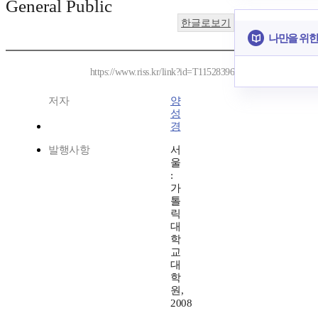
General Public
한글로보기
나만을 위한
https://www.riss.kr/link?id=T11528396
저자
양
성
경
발행사항
서
울
:
가
톨
릭
대
학
교
대
학
원,
2008