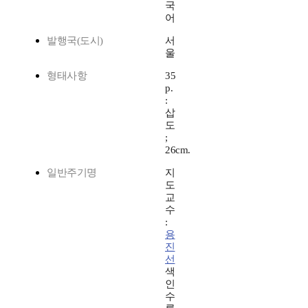
국
어
발행국(도시)
서
울
형태사항
35
p.
:
삽
도
;
26cm.
일반주기명
지
도
교
수
:
용
진
선
색
인
수