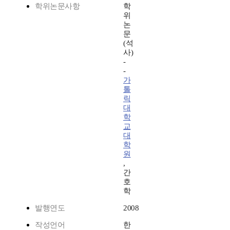
학위논문사항
학
위
논
문
(석
사)
-
-
가
톨
릭
대
학
교
대
학
원
,
간
호
학
발행연도
2008
작성언어
한