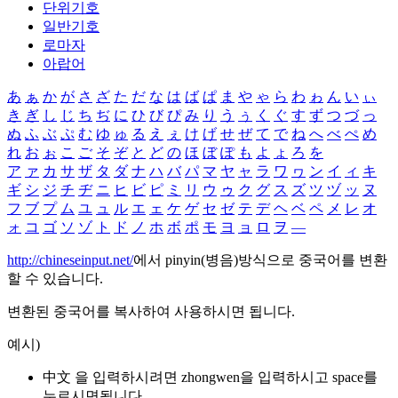
단위기호
일반기호
로마자
아랍어
あ
ぁ
か
が
さ
ざ
た
だ
な
は
ば
ぱ
ま
や
ゃ
ら
わ
ゎ
ん
い
ぃ
き
ぎ
し
じ
ち
ぢ
に
ひ
び
ぴ
み
り
う
ぅ
く
ぐ
す
ず
つ
づ
っ
ぬ
ふ
ぶ
ぷ
む
ゆ
ゅ
る
え
ぇ
け
げ
せ
ぜ
て
で
ね
へ
べ
ぺ
め
れ
お
ぉ
こ
ご
そ
ぞ
と
ど
の
ほ
ぼ
ぽ
も
よ
ょ
ろ
を
ア
ァ
カ
サ
ザ
タ
ダ
ナ
ハ
バ
パ
マ
ヤ
ャ
ラ
ワ
ヮ
ン
イ
ィ
キ
ギ
シ
ジ
チ
ヂ
ニ
ヒ
ビ
ピ
ミ
リ
ウ
ゥ
ク
グ
ス
ズ
ツ
ヅ
ッ
ヌ
フ
ブ
プ
ム
ユ
ュ
ル
エ
ェ
ケ
ゲ
セ
ゼ
テ
デ
ヘ
ベ
ペ
メ
レ
オ
ォ
コ
ゴ
ソ
ゾ
ト
ド
ノ
ホ
ボ
ポ
モ
ヨ
ョ
ロ
ヲ
―
http://chineseinput.net/
에서 pinyin(병음)방식으로 중국어를 변환
할 수 있습니다.
변환된 중국어를 복사하여 사용하시면 됩니다.
예시)
中文 을 입력하시려면
zhongwen
을 입력하시고 space를
누르시면됩니다.