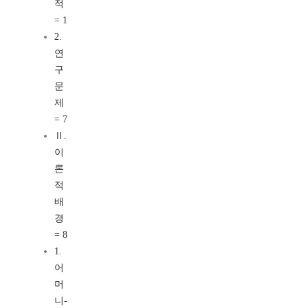
적
= 1
2.
연
구
문
제
= 7
Ⅱ.
이
론
적
배
경
= 8
1.
어
머
니-