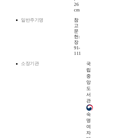
26
cm
일반주기명
참
고
문
헌:
장
91-
111
소장기관
국
립
중
앙
도
서
관
숙
명
여
자