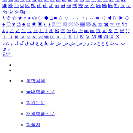
㎒
㎓
㎔
Ω
㏀
㏁
㎊
㎋
㎌
㏖
㏅
㎭
㎮
㎯
㏛
㎩
㎪
㎫
㎬
㏝
㏐
㏓
㏃
㏉
㏜
㏆
§
※
☆
★
○
●
◎
◇
◆
□
■
△
▽
→
←
↑
↓
↔
〓
◁
◀
▷
▶
♤
♠
♡
♥
♧
♣
⊙
◈
▣
◐
◑
▒
▤
▥
▨
▧
▦
▩
♨
☏
☎
☜
☞
¶
†
‡
↕
↗
↙
↖
↘
♭
♩
♪
♬
㉿
㈜
№
㏇
™
㏂
㏘
℡
＃
＆
＊
＠
ª
º
ⅰ
ⅱ
ⅲ
ⅳ
ⅴ
ⅵ
ⅶ
ⅷ
ⅸ
ⅹ
Ⅰ
Ⅱ
Ⅲ
Ⅳ
Ⅴ
Ⅵ
Ⅶ
Ⅷ
Ⅸ
Ⅹ
ا
ب
ت
ث
ج
ح
خ
د
ذ
ر
ز
س
ش
ص
ض
ط
ظ
ع
غ
ف
ق
ک
ل
م
ن
ه
و
ی
닫기
통합검색
국내학술논문
학위논문
해외학술논문
학술지