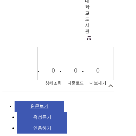
대
학
교
도
서
관
0
0
0
상세조회
다운로드
내보내기
원문보기
음성듣기
인용하기