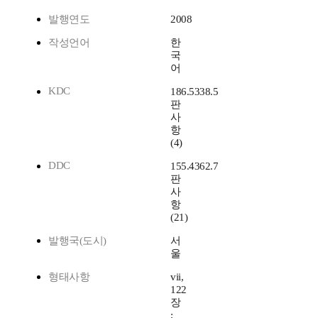
발행연도
2008
작성언어
한
국
어
KDC
186.5338.5
판
사
항
(4)
DDC
155.4362.7
판
사
항
(21)
발행국(도시)
서
울
형태사항
vii,
122
장
;