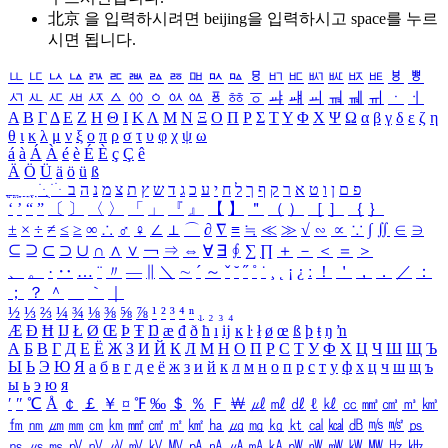
北京 을 입력하시려면
beijing
을 입력하시고 space를 누르
시면 됩니다.
ㅥ
ㅦ
ㅧ
ㅨ
ㅩ
ㅪ
ㅫ
ㅬ
ㅭ
ㅮ
ㅯ
ㅰ
ㅱ
ㅲ
ㅳ
ㅴ
ㅵ
ㅶ
ㅷ
ㅸ
ㅹ
ㅺ
ㅻ
ㅼ
ㅽ
ㅾ
ㅿ
ㆀ
ㆁ
ㆂ
ㆃ
ㆄ
ㆅ
ㆆ
ㆇ
ㆈ
ㆉ
ㆊ
ㆋ
ㆌ
ㆍ
ㆎ
Α
Β
Γ
Δ
Ε
Ζ
Η
Θ
Ι
Κ
Λ
Μ
Ν
Ξ
Ο
Π
Ρ
Σ
Τ
Υ
Φ
Χ
Ψ
Ω
α
β
γ
δ
ε
ζ
η
θ
ι
κ
λ
μ
ν
ξ
ο
π
ρ
σ
τ
υ
φ
χ
ψ
ω
á
à
Á
À
é
è
É
È
ç
Ç
ê
Ä
Ö
Ü
ä
ö
ü
ß
ְ
ֳ
ֲ
ֱ
ָ
ַ
ֵ
ֶ
ִ
ֹ
ּ
ֻ
ׂ
ׁ
ּ
ב
ה
נ
מ
צ
ת
ץ
ש
ד
ג
כ
ע
י
ח
ל
ך
ף
ק
ר
א
ט
ו
ן
ם
פ
‘
’
“
”
〔
〕
〈
〉
「
」
『
』
【
】
＂
（
）
［
］
｛
｝
±
×
÷
≠
≤
≥
∞
∴
♂
♀
∠
⊥
⌒
∂
∇
≡
≒
≪
≫
√
∽
∝
∵
∫
∬
∈
∋
⊆
⊇
⊂
⊃
∪
∩
∧
∨
￢
⇒
⇔
∀
∃
∮
∑
∏
＋
－
＜
＝
＞
、
。
·
‥
…
¨
〃
―
∥
＼
∼
´
～
ˇ
˘
˝
˚
˙
¸
˛
¡
¿
ː
！
＇
，
．
／
：
；
？
＾
＿
｀
｜
½
⅓
⅔
¼
¾
⅛
⅜
⅝
⅞
¹
²
³
⁴
ⁿ
₁
₂
₃
₄
Æ
Ð
Ħ
Ĳ
Ł
Ø
Œ
Þ
Ŧ
Ŋ
æ
đ
ð
ħ
ı
ĳ
ĸ
ŀ
ł
ø
œ
ß
þ
ŧ
ŋ
ŉ
А
Б
В
Г
Д
Е
Ё
Ж
З
И
Й
К
Л
М
Н
О
П
Р
С
Т
У
Ф
Х
Ц
Ч
Ш
Щ
Ъ
Ы
Ь
Э
Ю
Я
а
б
в
г
д
е
ё
ж
з
и
й
к
л
м
н
о
п
р
с
т
у
ф
х
ц
ч
ш
щ
ъ
ы
ь
э
ю
я
′
″
℃
Å
￠
￡
￥
¤
℉
‰
＄
％
Ｆ
￦
㎕
㎖
㎗
ℓ
㎘
㏄
㎣
㎤
㎥
㎦
㎙
㎚
㎛
㎜
㎝
㎞
㎟
㎠
㎡
㎢
㏊
㎍
㎎
㎏
㏏
㎈
㎉
㏈
㎧
㎨
㎰
㎱
㎲
㎳
㎴
㎵
㎶
㎷
㎸
㎹
㎀
㎁
㎂
㎃
㎄
㎺
㎻
㎽
㎾
㎿
㎐
㎑