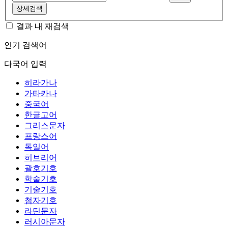
상세검색
결과 내 재검색
인기 검색어
다국어 입력
히라가나
가타카나
중국어
한글고어
그리스문자
프랑스어
독일어
히브리어
괄호기호
학술기호
기술기호
첨자기호
라틴문자
러시아문자