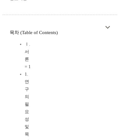
목차 (Table of Contents)
Ⅰ.
서
론
= 1
1.
연
구
의
필
요
성
및
목