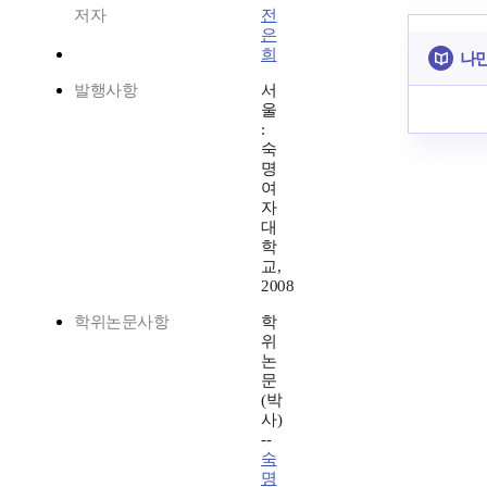
저자
전
은
희
나만
발행사항
서
울
:
숙
명
여
자
대
학
교,
2008
학위논문사항
학
위
논
문
(박
사)
--
숙
명