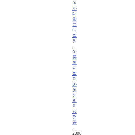
여
자
대
학
교
대
학
원
,
아
동
복
지
학
과
아
동
심
리
치
료
전
공
,
2008