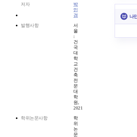
저자
박
민
경
나만
발행사항
서
울
:
건
국
대
학
교
건
축
전
문
대
학
원,
2021
학위논문사항
학
위
논
문