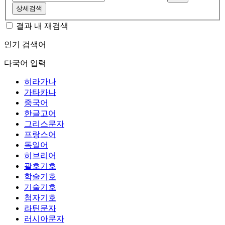
상세검색
결과 내 재검색
인기 검색어
다국어 입력
히라가나
가타카나
중국어
한글고어
그리스문자
프랑스어
독일어
히브리어
괄호기호
학술기호
기술기호
첨자기호
라틴문자
러시아문자