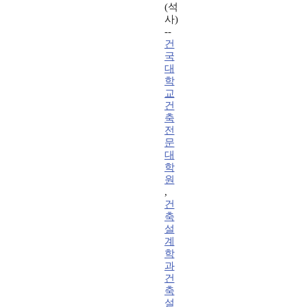
(석
사)
--
건
국
대
학
교
건
축
전
문
대
학
원
,
건
축
설
계
학
과
건
축
설