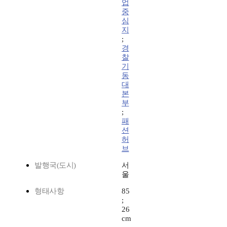
업
중
심
지
;
경
찰
기
동
대
본
부
;
패
션
허
브
발행국(도시)
서
울
형태사항
85
;
26
cm