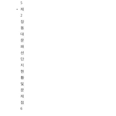
5
제
2
장
동
대
문
패
션
단
지
현
황
및
문
제
점
6