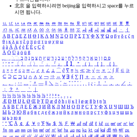
北京 을 입력하시려면
beijing
을 입력하시고 space를 누르
시면 됩니다.
ㅥ
ㅦ
ㅧ
ㅨ
ㅩ
ㅪ
ㅫ
ㅬ
ㅭ
ㅮ
ㅯ
ㅰ
ㅱ
ㅲ
ㅳ
ㅴ
ㅵ
ㅶ
ㅷ
ㅸ
ㅹ
ㅺ
ㅻ
ㅼ
ㅽ
ㅾ
ㅿ
ㆀ
ㆁ
ㆂ
ㆃ
ㆄ
ㆅ
ㆆ
ㆇ
ㆈ
ㆉ
ㆊ
ㆋ
ㆌ
ㆍ
ㆎ
Α
Β
Γ
Δ
Ε
Ζ
Η
Θ
Ι
Κ
Λ
Μ
Ν
Ξ
Ο
Π
Ρ
Σ
Τ
Υ
Φ
Χ
Ψ
Ω
α
β
γ
δ
ε
ζ
η
θ
ι
κ
λ
μ
ν
ξ
ο
π
ρ
σ
τ
υ
φ
χ
ψ
ω
á
à
Á
À
é
è
É
È
ç
Ç
ê
Ä
Ö
Ü
ä
ö
ü
ß
ְ
ֳ
ֲ
ֱ
ָ
ַ
ֵ
ֶ
ִ
ֹ
ּ
ֻ
ׂ
ׁ
ּ
ב
ה
נ
מ
צ
ת
ץ
ש
ד
ג
כ
ע
י
ח
ל
ך
ף
ק
ר
א
ט
ו
ן
ם
פ
‘
’
“
”
〔
〕
〈
〉
「
」
『
』
【
】
＂
（
）
［
］
｛
｝
±
×
÷
≠
≤
≥
∞
∴
♂
♀
∠
⊥
⌒
∂
∇
≡
≒
≪
≫
√
∽
∝
∵
∫
∬
∈
∋
⊆
⊇
⊂
⊃
∪
∩
∧
∨
￢
⇒
⇔
∀
∃
∮
∑
∏
＋
－
＜
＝
＞
、
。
·
‥
…
¨
〃
―
∥
＼
∼
´
～
ˇ
˘
˝
˚
˙
¸
˛
¡
¿
ː
！
＇
，
．
／
：
；
？
＾
＿
｀
｜
½
⅓
⅔
¼
¾
⅛
⅜
⅝
⅞
¹
²
³
⁴
ⁿ
₁
₂
₃
₄
Æ
Ð
Ħ
Ĳ
Ł
Ø
Œ
Þ
Ŧ
Ŋ
æ
đ
ð
ħ
ı
ĳ
ĸ
ŀ
ł
ø
œ
ß
þ
ŧ
ŋ
ŉ
А
Б
В
Г
Д
Е
Ё
Ж
З
И
Й
К
Л
М
Н
О
П
Р
С
Т
У
Ф
Х
Ц
Ч
Ш
Щ
Ъ
Ы
Ь
Э
Ю
Я
а
б
в
г
д
е
ё
ж
з
и
й
к
л
м
н
о
п
р
с
т
у
ф
х
ц
ч
ш
щ
ъ
ы
ь
э
ю
я
′
″
℃
Å
￠
￡
￥
¤
℉
‰
＄
％
Ｆ
￦
㎕
㎖
㎗
ℓ
㎘
㏄
㎣
㎤
㎥
㎦
㎙
㎚
㎛
㎜
㎝
㎞
㎟
㎠
㎡
㎢
㏊
㎍
㎎
㎏
㏏
㎈
㎉
㏈
㎧
㎨
㎰
㎱
㎲
㎳
㎴
㎵
㎶
㎷
㎸
㎹
㎀
㎁
㎂
㎃
㎄
㎺
㎻
㎽
㎾
㎿
㎐
㎑