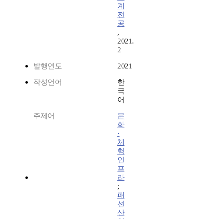
계
전
공
,
2021.
2
발행연도
2021
작성언어
한
국
어
주제어
문
화
·
체
험
인
프
라
;
패
션
산