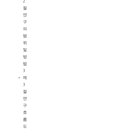
2
절
연
구
의
범
위
및
방
법
3
제
3
절
연
구
흐
름
도