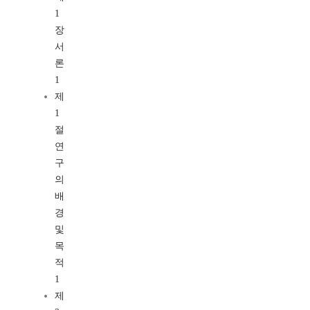
1
장
서
론
1
제
1
절
연
구
의
배
경
및
목
적
1
제