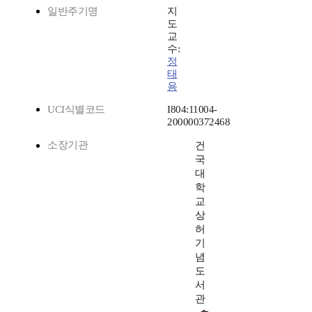
일반주기명
지
도
교
수:
정
태
용
UCI식별코드
I804:11004-
200000372468
소장기관
건
국
대
학
교
상
허
기
념
도
서
관