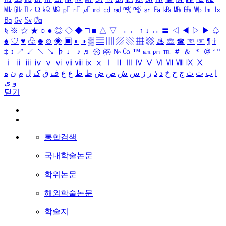
㎒
㎓
㎔
Ω
㏀
㏁
㎊
㎋
㎌
㏖
㏅
㎭
㎮
㎯
㏛
㎩
㎪
㎫
㎬
㏝
㏐
㏓
㏃
㏉
㏜
㏆
§
※
☆
★
○
●
◎
◇
◆
□
■
△
▽
→
←
↑
↓
↔
〓
◁
◀
▷
▶
♤
♠
♡
♥
♧
♣
⊙
◈
▣
◐
◑
▒
▤
▥
▨
▧
▦
▩
♨
☏
☎
☜
☞
¶
†
‡
↕
↗
↙
↖
↘
♭
♩
♪
♬
㉿
㈜
№
㏇
™
㏂
㏘
℡
＃
＆
＊
＠
ª
º
ⅰ
ⅱ
ⅲ
ⅳ
ⅴ
ⅵ
ⅶ
ⅷ
ⅸ
ⅹ
Ⅰ
Ⅱ
Ⅲ
Ⅳ
Ⅴ
Ⅵ
Ⅶ
Ⅷ
Ⅸ
Ⅹ
ا
ب
ت
ث
ج
ح
خ
د
ذ
ر
ز
س
ش
ص
ض
ط
ظ
ع
غ
ف
ق
ک
ل
م
ن
ه
و
ی
닫기
통합검색
국내학술논문
학위논문
해외학술논문
학술지