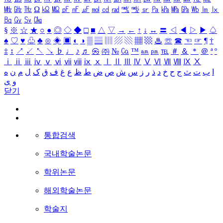
㎒
㎓
㎔
Ω
㏀
㏁
㎊
㎋
㎌
㏖
㏅
㎭
㎮
㎯
㏛
㎩
㎪
㎫
㎬
㏝
㏐
㏓
㏃
㏉
㏜
㏆
§
※
☆
★
○
●
◎
◇
◆
□
■
△
▽
→
←
↑
↓
↔
〓
◁
◀
▷
▶
♤
♠
♡
♥
♧
♣
⊙
◈
▣
◐
◑
▒
▤
▥
▨
▧
▦
▩
♨
☏
☎
☜
☞
¶
†
‡
↕
↗
↙
↖
↘
♭
♩
♪
♬
㉿
㈜
№
㏇
™
㏂
㏘
℡
＃
＆
＊
＠
ª
º
ⅰ
ⅱ
ⅲ
ⅳ
ⅴ
ⅵ
ⅶ
ⅷ
ⅸ
ⅹ
Ⅰ
Ⅱ
Ⅲ
Ⅳ
Ⅴ
Ⅵ
Ⅶ
Ⅷ
Ⅸ
Ⅹ
ا
ب
ت
ث
ج
ح
خ
د
ذ
ر
ز
س
ش
ص
ض
ط
ظ
ع
غ
ف
ق
ک
ل
م
ن
ه
و
ی
닫기
통합검색
국내학술논문
학위논문
해외학술논문
학술지