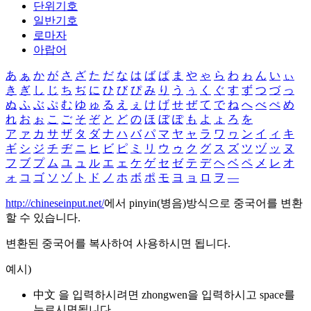
단위기호
일반기호
로마자
아랍어
あ
ぁ
か
が
さ
ざ
た
だ
な
は
ば
ぱ
ま
や
ゃ
ら
わ
ゎ
ん
い
ぃ
き
ぎ
し
じ
ち
ぢ
に
ひ
び
ぴ
み
り
う
ぅ
く
ぐ
す
ず
つ
づ
っ
ぬ
ふ
ぶ
ぷ
む
ゆ
ゅ
る
え
ぇ
け
げ
せ
ぜ
て
で
ね
へ
べ
ぺ
め
れ
お
ぉ
こ
ご
そ
ぞ
と
ど
の
ほ
ぼ
ぽ
も
よ
ょ
ろ
を
ア
ァ
カ
サ
ザ
タ
ダ
ナ
ハ
バ
パ
マ
ヤ
ャ
ラ
ワ
ヮ
ン
イ
ィ
キ
ギ
シ
ジ
チ
ヂ
ニ
ヒ
ビ
ピ
ミ
リ
ウ
ゥ
ク
グ
ス
ズ
ツ
ヅ
ッ
ヌ
フ
ブ
プ
ム
ユ
ュ
ル
エ
ェ
ケ
ゲ
セ
ゼ
テ
デ
ヘ
ベ
ペ
メ
レ
オ
ォ
コ
ゴ
ソ
ゾ
ト
ド
ノ
ホ
ボ
ポ
モ
ヨ
ョ
ロ
ヲ
―
http://chineseinput.net/
에서 pinyin(병음)방식으로 중국어를 변환
할 수 있습니다.
변환된 중국어를 복사하여 사용하시면 됩니다.
예시)
中文 을 입력하시려면
zhongwen
을 입력하시고 space를
누르시면됩니다.