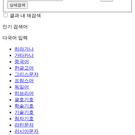
상세검색
결과 내 재검색
인기 검색어
다국어 입력
히라가나
가타카나
중국어
한글고어
그리스문자
프랑스어
독일어
히브리어
괄호기호
학술기호
기술기호
첨자기호
라틴문자
러시아문자