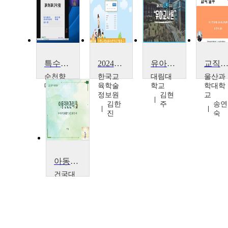
특수교육 이슈와 동향
2024년 정시 1차 및 수시 유치원 정보공시 시스템 입력방법
유아교사론
교직실
순천향
한국교
대림대
울산과
대학교
육학술
학교
학대학
김진
정보원
김현
교
호
김한
주
송연
진
숙
아동안전관리
건국대
학교
방유
선