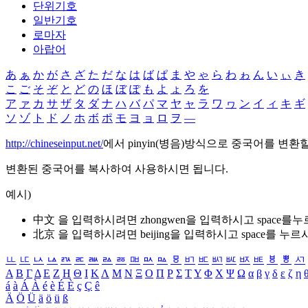
단위기호
일반기호
로마자
아랍어
あ
ぁ
か
が
さ
ざ
た
だ
な
は
ば
ぱ
ま
や
ゃ
ら
わ
ゎ
ん
い
ぃ
き
こ
ご
そ
ぞ
と
ど
の
ほ
ぼ
ぽ
も
よ
ょ
ろ
を
ア
ァ
カ
サ
ザ
タ
ダ
ナ
ハ
バ
パ
マ
ヤ
ャ
ラ
ワ
ヮ
ン
イ
ィ
キ
ギ
ソ
ゾ
ト
ド
ノ
ホ
ボ
ポ
モ
ヨ
ョ
ロ
ヲ
―
http://chineseinput.net/
에서 pinyin(병음)방식으로 중국어를 변환
변환된 중국어를 복사하여 사용하시면 됩니다.
예시)
中文 을 입력하시려면
zhongwen
을 입력하시고 space를
北京 을 입력하시려면
beijing
을 입력하시고 space를 누르
ㅥ
ㅦ
ㅧ
ㅨ
ㅩ
ㅪ
ㅫ
ㅬ
ㅭ
ㅮ
ㅯ
ㅰ
ㅱ
ㅲ
ㅳ
ㅴ
ㅵ
ㅶ
ㅷ
ㅸ
ㅹ
ㅺ
Α
Β
Γ
Δ
Ε
Ζ
Η
Θ
Ι
Κ
Λ
Μ
Ν
Ξ
Ο
Π
Ρ
Σ
Τ
Υ
Φ
Χ
Ψ
Ω
α
β
γ
δ
ε
ζ
η
á
à
Á
À
é
è
É
È
ç
Ç
ê
Ä
Ö
Ü
ä
ö
ü
ß