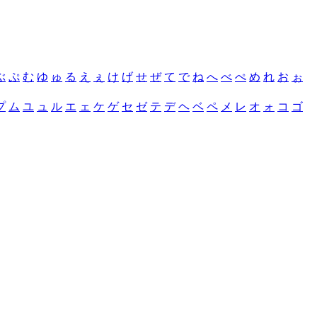
ぶ
ぷ
む
ゆ
ゅ
る
え
ぇ
け
げ
せ
ぜ
て
で
ね
へ
べ
ぺ
め
れ
お
ぉ
プ
ム
ユ
ュ
ル
エ
ェ
ケ
ゲ
セ
ゼ
テ
デ
ヘ
ベ
ペ
メ
レ
オ
ォ
コ
ゴ