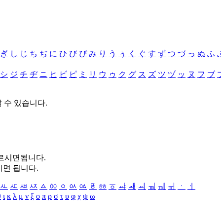
ぎ
し
じ
ち
ぢ
に
ひ
び
ぴ
み
り
う
ぅ
く
ぐ
す
ず
つ
づ
っ
ぬ
ふ
シ
ジ
チ
ヂ
ニ
ヒ
ビ
ピ
ミ
リ
ウ
ゥ
ク
グ
ス
ズ
ツ
ヅ
ッ
ヌ
フ
ブ
할 수 있습니다.
누르시면됩니다.
시면 됩니다.
ㅻ
ㅼ
ㅽ
ㅾ
ㅿ
ㆀ
ㆁ
ㆂ
ㆃ
ㆄ
ㆅ
ㆆ
ㆇ
ㆈ
ㆉ
ㆊ
ㆋ
ㆌ
ㆍ
ㆎ
θ
ι
κ
λ
μ
ν
ξ
ο
π
ρ
σ
τ
υ
φ
χ
ψ
ω