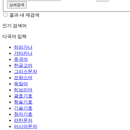
상세검색
결과 내 재검색
인기 검색어
다국어 입력
히라가나
가타카나
중국어
한글고어
그리스문자
프랑스어
독일어
히브리어
괄호기호
학술기호
기술기호
첨자기호
라틴문자
러시아문자