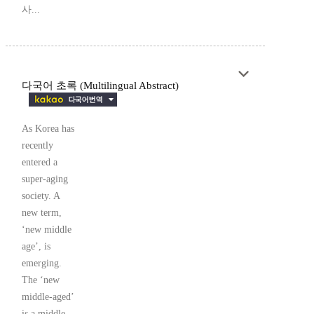
사...
다국어 초록 (Multilingual Abstract)
As Korea has
recently
entered a
super-aging
society. A
new term,
‘new middle
age’, is
emerging.
The ‘new
middle-aged’
is a middle-