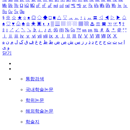
㎒
㎓
㎔
Ω
㏀
㏁
㎊
㎋
㎌
㏖
㏅
㎭
㎮
㎯
㏛
㎩
㎪
㎫
㎬
㏝
㏐
㏓
㏃
㏉
㏜
㏆
§
※
☆
★
○
●
◎
◇
◆
□
■
△
▽
→
←
↑
↓
↔
〓
◁
◀
▷
▶
♤
♠
♡
♥
♧
♣
⊙
◈
▣
◐
◑
▒
▤
▥
▨
▧
▦
▩
♨
☏
☎
☜
☞
¶
†
‡
↕
↗
↙
↖
↘
♭
♩
♪
♬
㉿
㈜
№
㏇
™
㏂
㏘
℡
＃
＆
＊
＠
ª
º
ⅰ
ⅱ
ⅲ
ⅳ
ⅴ
ⅵ
ⅶ
ⅷ
ⅸ
ⅹ
Ⅰ
Ⅱ
Ⅲ
Ⅳ
Ⅴ
Ⅵ
Ⅶ
Ⅷ
Ⅸ
Ⅹ
ا
ب
ت
ث
ج
ح
خ
د
ذ
ر
ز
س
ش
ص
ض
ط
ظ
ع
غ
ف
ق
ک
ل
م
ن
ه
و
ی
닫기
통합검색
국내학술논문
학위논문
해외학술논문
학술지