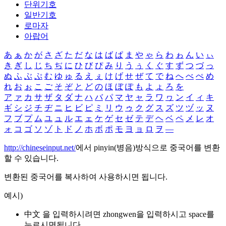
단위기호
일반기호
로마자
아랍어
あ
ぁ
か
が
さ
ざ
た
だ
な
は
ば
ぱ
ま
や
ゃ
ら
わ
ゎ
ん
い
ぃ
き
ぎ
し
じ
ち
ぢ
に
ひ
び
ぴ
み
り
う
ぅ
く
ぐ
す
ず
つ
づ
っ
ぬ
ふ
ぶ
ぷ
む
ゆ
ゅ
る
え
ぇ
け
げ
せ
ぜ
て
で
ね
へ
べ
ぺ
め
れ
お
ぉ
こ
ご
そ
ぞ
と
ど
の
ほ
ぼ
ぽ
も
よ
ょ
ろ
を
ア
ァ
カ
サ
ザ
タ
ダ
ナ
ハ
バ
パ
マ
ヤ
ャ
ラ
ワ
ヮ
ン
イ
ィ
キ
ギ
シ
ジ
チ
ヂ
ニ
ヒ
ビ
ピ
ミ
リ
ウ
ゥ
ク
グ
ス
ズ
ツ
ヅ
ッ
ヌ
フ
ブ
プ
ム
ユ
ュ
ル
エ
ェ
ケ
ゲ
セ
ゼ
テ
デ
ヘ
ベ
ペ
メ
レ
オ
ォ
コ
ゴ
ソ
ゾ
ト
ド
ノ
ホ
ボ
ポ
モ
ヨ
ョ
ロ
ヲ
―
http://chineseinput.net/
에서 pinyin(병음)방식으로 중국어를 변환
할 수 있습니다.
변환된 중국어를 복사하여 사용하시면 됩니다.
예시)
中文 을 입력하시려면
zhongwen
을 입력하시고 space를
누르시면됩니다.