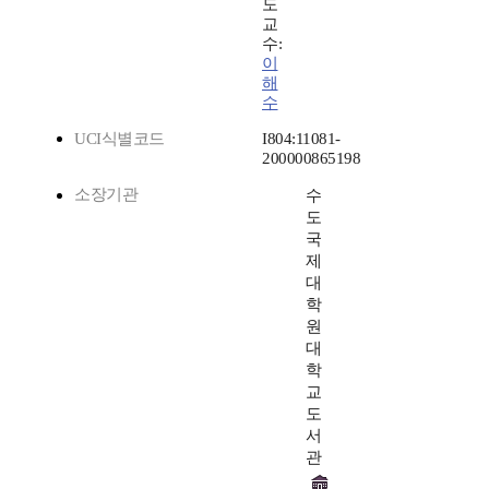
도
교
수:
이
해
수
UCI식별코드
I804:11081-
200000865198
소장기관
수
도
국
제
대
학
원
대
학
교
도
서
관