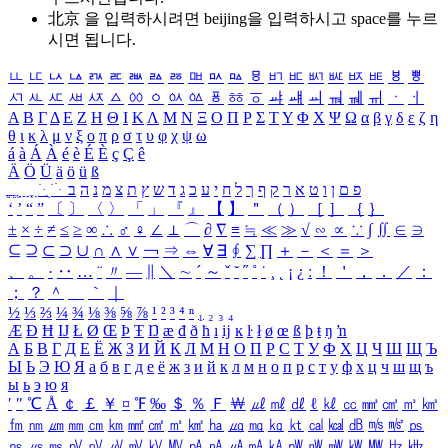
北京 을 입력하시려면
beijing
을 입력하시고 space를 누르
시면 됩니다.
ㅥ
ㅦ
ㅧ
ㅨ
ㅩ
ㅪ
ㅫ
ㅬ
ㅭ
ㅮ
ㅯ
ㅰ
ㅱ
ㅲ
ㅳ
ㅴ
ㅵ
ㅶ
ㅷ
ㅸ
ㅹ
ㅺ
ㅻ
ㅼ
ㅽ
ㅾ
ㅿ
ㆀ
ㆁ
ㆂ
ㆃ
ㆄ
ㆅ
ㆆ
ㆇ
ㆈ
ㆉ
ㆊ
ㆋ
ㆌ
ㆍ
ㆎ
Α
Β
Γ
Δ
Ε
Ζ
Η
Θ
Ι
Κ
Λ
Μ
Ν
Ξ
Ο
Π
Ρ
Σ
Τ
Υ
Φ
Χ
Ψ
Ω
α
β
γ
δ
ε
ζ
η
θ
ι
κ
λ
μ
ν
ξ
ο
π
ρ
σ
τ
υ
φ
χ
ψ
ω
á
à
Á
À
é
è
É
È
ç
Ç
ê
Ä
Ö
Ü
ä
ö
ü
ß
ְ
ֳ
ֲ
ֱ
ָ
ַ
ֵ
ֶ
ִ
ֹ
ּ
ֻ
ׂ
ׁ
ּ
ב
ה
נ
מ
צ
ת
ץ
ש
ד
ג
כ
ע
י
ח
ל
ך
ף
ק
ר
א
ט
ו
ן
ם
פ
‘
’
“
”
〔
〕
〈
〉
「
」
『
』
【
】
＂
（
）
［
］
｛
｝
±
×
÷
≠
≤
≥
∞
∴
♂
♀
∠
⊥
⌒
∂
∇
≡
≒
≪
≫
√
∽
∝
∵
∫
∬
∈
∋
⊆
⊇
⊂
⊃
∪
∩
∧
∨
￢
⇒
⇔
∀
∃
∮
∑
∏
＋
－
＜
＝
＞
、
。
·
‥
…
¨
〃
―
∥
＼
∼
´
～
ˇ
˘
˝
˚
˙
¸
˛
¡
¿
ː
！
＇
，
．
／
：
；
？
＾
＿
｀
｜
½
⅓
⅔
¼
¾
⅛
⅜
⅝
⅞
¹
²
³
⁴
ⁿ
₁
₂
₃
₄
Æ
Ð
Ħ
Ĳ
Ł
Ø
Œ
Þ
Ŧ
Ŋ
æ
đ
ð
ħ
ı
ĳ
ĸ
ŀ
ł
ø
œ
ß
þ
ŧ
ŋ
ŉ
А
Б
В
Г
Д
Е
Ё
Ж
З
И
Й
К
Л
М
Н
О
П
Р
С
Т
У
Ф
Х
Ц
Ч
Ш
Щ
Ъ
Ы
Ь
Э
Ю
Я
а
б
в
г
д
е
ё
ж
з
и
й
к
л
м
н
о
п
р
с
т
у
ф
х
ц
ч
ш
щ
ъ
ы
ь
э
ю
я
′
″
℃
Å
￠
￡
￥
¤
℉
‰
＄
％
Ｆ
￦
㎕
㎖
㎗
ℓ
㎘
㏄
㎣
㎤
㎥
㎦
㎙
㎚
㎛
㎜
㎝
㎞
㎟
㎠
㎡
㎢
㏊
㎍
㎎
㎏
㏏
㎈
㎉
㏈
㎧
㎨
㎰
㎱
㎲
㎳
㎴
㎵
㎶
㎷
㎸
㎹
㎀
㎁
㎂
㎃
㎄
㎺
㎻
㎽
㎾
㎿
㎐
㎑