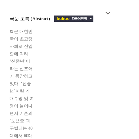
국문 초록 (Abstract)
최근 대한민
국이 초고령
사회로 진입
함에 따라.
‘신중년’이
라는 신조어
가 등장하고
있다. ‘신중
년’이란 기
대수명 및 여
명이 늘어나
면서 기존의
‘노년층’과
구별되는 40
대에서 60대