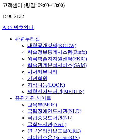
고객센터 (평일: 09:00~18:00)
1599-3122
ARS 번호안내
관련누리집
대학공개강의(KOCW)
학술정보통계시스템(Rinfo)
외국학술지지원센터(FRIC)
학술관계분석서비스(SAM)
사서커뮤니티
기관회원
지식나눔(LOOK)
의학전자도서관(MEDLIS)
유관기관 사이트
교육부(MOE)
국립장애인도서관(NLD)
국립중앙도서관(NL)
국회도서관(NAL)
연구윤리정보포털(CRE)
사이언스온 (ScienceON)