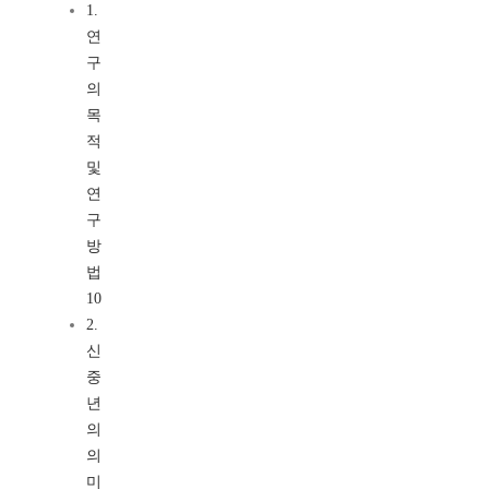
1.
연
구
의
목
적
및
연
구
방
법
10
2.
신
중
년
의
의
미