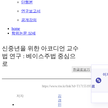
단행본
연구보고서
공개강의
home
학위논문 상세
신중년을 위한 아코디언 교수
법 연구 : 베이스주법 중심으
로
한글로보기
이 
료
https://www.riss.kr/link?id=T17155195
저자
김
경
민