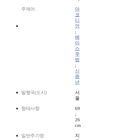
주제어
아
코
디
언
;
베
이
스
주
법
;
신
중
년
발행국(도시)
서
울
형태사항
69
;
26
cm
일반주기명
지