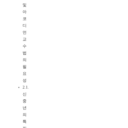
및
아
코
디
언
교
수
법
의
필
요
성
2.1.
신
중
년
의
특