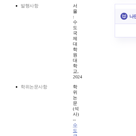
발행사항
서
울
나
:
수
도
국
제
대
학
원
대
학
교,
2024
학위논문사항
학
위
논
문
(석
사)
--
수
도