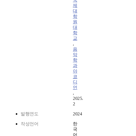
국
제
대
학
원
대
학
교
,
음
악
학
과
아
코
디
언
,
2025.
2
발행연도
2024
작성언어
한
국
어