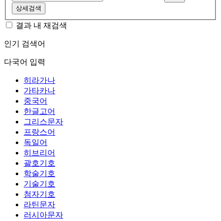
상세검색
결과 내 재검색
인기 검색어
다국어 입력
히라가나
가타카나
중국어
한글고어
그리스문자
프랑스어
독일어
히브리어
괄호기호
학술기호
기술기호
첨자기호
라틴문자
러시아문자