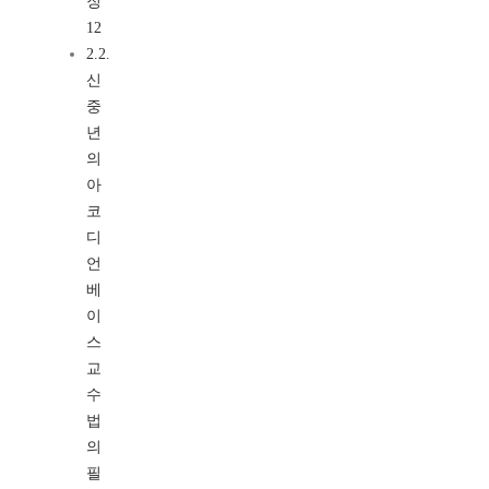
징
12
2.2.
신
중
년
의
아
코
디
언
베
이
스
교
수
법
의
필