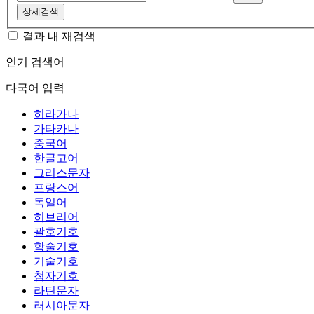
상세검색
결과 내 재검색
인기 검색어
다국어 입력
히라가나
가타카나
중국어
한글고어
그리스문자
프랑스어
독일어
히브리어
괄호기호
학술기호
기술기호
첨자기호
라틴문자
러시아문자