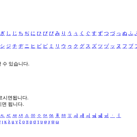
ぎ
し
じ
ち
ぢ
に
ひ
び
ぴ
み
り
う
ぅ
く
ぐ
す
ず
つ
づ
っ
ぬ
ふ
シ
ジ
チ
ヂ
ニ
ヒ
ビ
ピ
ミ
リ
ウ
ゥ
ク
グ
ス
ズ
ツ
ヅ
ッ
ヌ
フ
ブ
할 수 있습니다.
누르시면됩니다.
시면 됩니다.
ㅻ
ㅼ
ㅽ
ㅾ
ㅿ
ㆀ
ㆁ
ㆂ
ㆃ
ㆄ
ㆅ
ㆆ
ㆇ
ㆈ
ㆉ
ㆊ
ㆋ
ㆌ
ㆍ
ㆎ
θ
ι
κ
λ
μ
ν
ξ
ο
π
ρ
σ
τ
υ
φ
χ
ψ
ω