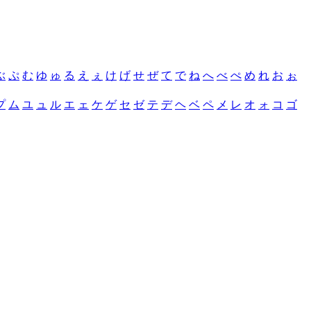
ぶ
ぷ
む
ゆ
ゅ
る
え
ぇ
け
げ
せ
ぜ
て
で
ね
へ
べ
ぺ
め
れ
お
ぉ
プ
ム
ユ
ュ
ル
エ
ェ
ケ
ゲ
セ
ゼ
テ
デ
ヘ
ベ
ペ
メ
レ
オ
ォ
コ
ゴ