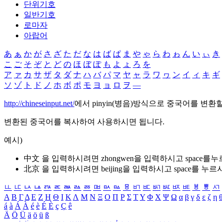
단위기호
일반기호
로마자
아랍어
あ
ぁ
か
が
さ
ざ
た
だ
な
は
ば
ぱ
ま
や
ゃ
ら
わ
ゎ
ん
い
ぃ
き
こ
ご
そ
ぞ
と
ど
の
ほ
ぼ
ぽ
も
よ
ょ
ろ
を
ア
ァ
カ
サ
ザ
タ
ダ
ナ
ハ
バ
パ
マ
ヤ
ャ
ラ
ワ
ヮ
ン
イ
ィ
キ
ギ
ソ
ゾ
ト
ド
ノ
ホ
ボ
ポ
モ
ヨ
ョ
ロ
ヲ
―
http://chineseinput.net/
에서 pinyin(병음)방식으로 중국어를 변환
변환된 중국어를 복사하여 사용하시면 됩니다.
예시)
中文 을 입력하시려면
zhongwen
을 입력하시고 space를
北京 을 입력하시려면
beijing
을 입력하시고 space를 누르
ㅥ
ㅦ
ㅧ
ㅨ
ㅩ
ㅪ
ㅫ
ㅬ
ㅭ
ㅮ
ㅯ
ㅰ
ㅱ
ㅲ
ㅳ
ㅴ
ㅵ
ㅶ
ㅷ
ㅸ
ㅹ
ㅺ
Α
Β
Γ
Δ
Ε
Ζ
Η
Θ
Ι
Κ
Λ
Μ
Ν
Ξ
Ο
Π
Ρ
Σ
Τ
Υ
Φ
Χ
Ψ
Ω
α
β
γ
δ
ε
ζ
η
á
à
Á
À
é
è
É
È
ç
Ç
ê
Ä
Ö
Ü
ä
ö
ü
ß