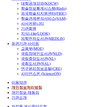
대학공개강의(KOCW)
학술정보통계시스템(Rinfo)
외국학술지지원센터(FRIC)
학술관계분석서비스(SAM)
사서커뮤니티
기관회원
지식나눔(LOOK)
의학전자도서관(MEDLIS)
유관기관 사이트
교육부(MOE)
국립장애인도서관(NLD)
국립중앙도서관(NL)
국회도서관(NAL)
연구윤리정보포털(CRE)
사이언스온 (ScienceON)
이용약관
개인정보처리방침
개인정보 재동의
기관소개
저작물 게시중단요청