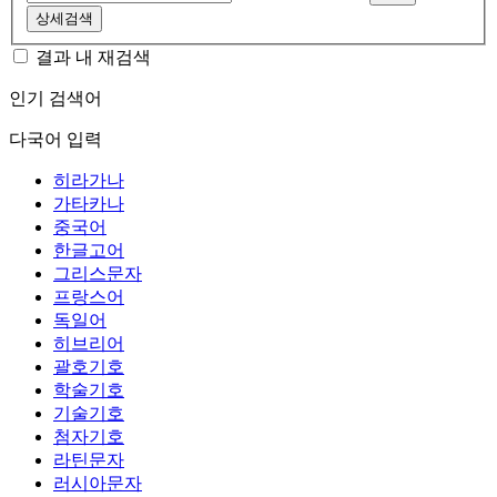
상세검색
결과 내 재검색
인기 검색어
다국어 입력
히라가나
가타카나
중국어
한글고어
그리스문자
프랑스어
독일어
히브리어
괄호기호
학술기호
기술기호
첨자기호
라틴문자
러시아문자