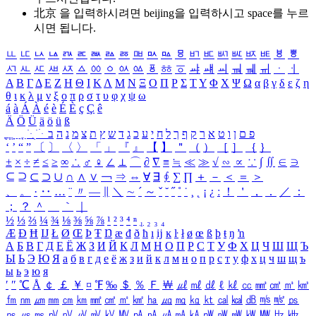
北京 을 입력하시려면
beijing
을 입력하시고 space를 누르
시면 됩니다.
ㅥ
ㅦ
ㅧ
ㅨ
ㅩ
ㅪ
ㅫ
ㅬ
ㅭ
ㅮ
ㅯ
ㅰ
ㅱ
ㅲ
ㅳ
ㅴ
ㅵ
ㅶ
ㅷ
ㅸ
ㅹ
ㅺ
ㅻ
ㅼ
ㅽ
ㅾ
ㅿ
ㆀ
ㆁ
ㆂ
ㆃ
ㆄ
ㆅ
ㆆ
ㆇ
ㆈ
ㆉ
ㆊ
ㆋ
ㆌ
ㆍ
ㆎ
Α
Β
Γ
Δ
Ε
Ζ
Η
Θ
Ι
Κ
Λ
Μ
Ν
Ξ
Ο
Π
Ρ
Σ
Τ
Υ
Φ
Χ
Ψ
Ω
α
β
γ
δ
ε
ζ
η
θ
ι
κ
λ
μ
ν
ξ
ο
π
ρ
σ
τ
υ
φ
χ
ψ
ω
á
à
Á
À
é
è
É
È
ç
Ç
ê
Ä
Ö
Ü
ä
ö
ü
ß
ְ
ֳ
ֲ
ֱ
ָ
ַ
ֵ
ֶ
ִ
ֹ
ּ
ֻ
ׂ
ׁ
ּ
ב
ה
נ
מ
צ
ת
ץ
ש
ד
ג
כ
ע
י
ח
ל
ך
ף
ק
ר
א
ט
ו
ן
ם
פ
‘
’
“
”
〔
〕
〈
〉
「
」
『
』
【
】
＂
（
）
［
］
｛
｝
±
×
÷
≠
≤
≥
∞
∴
♂
♀
∠
⊥
⌒
∂
∇
≡
≒
≪
≫
√
∽
∝
∵
∫
∬
∈
∋
⊆
⊇
⊂
⊃
∪
∩
∧
∨
￢
⇒
⇔
∀
∃
∮
∑
∏
＋
－
＜
＝
＞
、
。
·
‥
…
¨
〃
―
∥
＼
∼
´
～
ˇ
˘
˝
˚
˙
¸
˛
¡
¿
ː
！
＇
，
．
／
：
；
？
＾
＿
｀
｜
½
⅓
⅔
¼
¾
⅛
⅜
⅝
⅞
¹
²
³
⁴
ⁿ
₁
₂
₃
₄
Æ
Ð
Ħ
Ĳ
Ł
Ø
Œ
Þ
Ŧ
Ŋ
æ
đ
ð
ħ
ı
ĳ
ĸ
ŀ
ł
ø
œ
ß
þ
ŧ
ŋ
ŉ
А
Б
В
Г
Д
Е
Ё
Ж
З
И
Й
К
Л
М
Н
О
П
Р
С
Т
У
Ф
Х
Ц
Ч
Ш
Щ
Ъ
Ы
Ь
Э
Ю
Я
а
б
в
г
д
е
ё
ж
з
и
й
к
л
м
н
о
п
р
с
т
у
ф
х
ц
ч
ш
щ
ъ
ы
ь
э
ю
я
′
″
℃
Å
￠
￡
￥
¤
℉
‰
＄
％
Ｆ
￦
㎕
㎖
㎗
ℓ
㎘
㏄
㎣
㎤
㎥
㎦
㎙
㎚
㎛
㎜
㎝
㎞
㎟
㎠
㎡
㎢
㏊
㎍
㎎
㎏
㏏
㎈
㎉
㏈
㎧
㎨
㎰
㎱
㎲
㎳
㎴
㎵
㎶
㎷
㎸
㎹
㎀
㎁
㎂
㎃
㎄
㎺
㎻
㎽
㎾
㎿
㎐
㎑