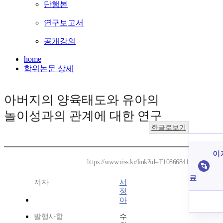
단행본
연구보고서
공개강의
home
학위논문 상세
아버지의 양육태도와 유아의
놀이성과의 관계에 대한 연구
한글로보기
이 
https://www.riss.kr/link?id=T10866841
료
저자
서
정
아
발행사항
수