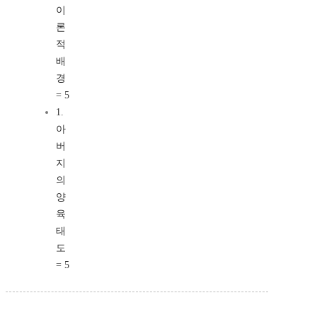
이
론
적
배
경
= 5
1.
아
버
지
의
양
육
태
도
= 5