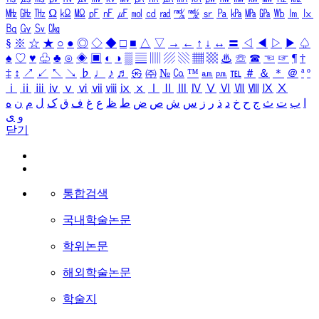
㎒
㎓
㎔
Ω
㏀
㏁
㎊
㎋
㎌
㏖
㏅
㎭
㎮
㎯
㏛
㎩
㎪
㎫
㎬
㏝
㏐
㏓
㏃
㏉
㏜
㏆
§
※
☆
★
○
●
◎
◇
◆
□
■
△
▽
→
←
↑
↓
↔
〓
◁
◀
▷
▶
♤
♠
♡
♥
♧
♣
⊙
◈
▣
◐
◑
▒
▤
▥
▨
▧
▦
▩
♨
☏
☎
☜
☞
¶
†
‡
↕
↗
↙
↖
↘
♭
♩
♪
♬
㉿
㈜
№
㏇
™
㏂
㏘
℡
＃
＆
＊
＠
ª
º
ⅰ
ⅱ
ⅲ
ⅳ
ⅴ
ⅵ
ⅶ
ⅷ
ⅸ
ⅹ
Ⅰ
Ⅱ
Ⅲ
Ⅳ
Ⅴ
Ⅵ
Ⅶ
Ⅷ
Ⅸ
Ⅹ
ا
ب
ت
ث
ج
ح
خ
د
ذ
ر
ز
س
ش
ص
ض
ط
ظ
ع
غ
ف
ق
ک
ل
م
ن
ه
و
ی
닫기
통합검색
국내학술논문
학위논문
해외학술논문
학술지