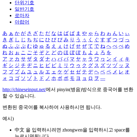
단위기호
일반기호
로마자
아랍어
あ
ぁ
か
が
さ
ざ
た
だ
な
は
ば
ぱ
ま
や
ゃ
ら
わ
ゎ
ん
い
ぃ
き
ぎ
し
じ
ち
ぢ
に
ひ
び
ぴ
み
り
う
ぅ
く
ぐ
す
ず
つ
づ
っ
ぬ
ふ
ぶ
ぷ
む
ゆ
ゅ
る
え
ぇ
け
げ
せ
ぜ
て
で
ね
へ
べ
ぺ
め
れ
お
ぉ
こ
ご
そ
ぞ
と
ど
の
ほ
ぼ
ぽ
も
よ
ょ
ろ
を
ア
ァ
カ
サ
ザ
タ
ダ
ナ
ハ
バ
パ
マ
ヤ
ャ
ラ
ワ
ヮ
ン
イ
ィ
キ
ギ
シ
ジ
チ
ヂ
ニ
ヒ
ビ
ピ
ミ
リ
ウ
ゥ
ク
グ
ス
ズ
ツ
ヅ
ッ
ヌ
フ
ブ
プ
ム
ユ
ュ
ル
エ
ェ
ケ
ゲ
セ
ゼ
テ
デ
ヘ
ベ
ペ
メ
レ
オ
ォ
コ
ゴ
ソ
ゾ
ト
ド
ノ
ホ
ボ
ポ
モ
ヨ
ョ
ロ
ヲ
―
http://chineseinput.net/
에서 pinyin(병음)방식으로 중국어를 변환
할 수 있습니다.
변환된 중국어를 복사하여 사용하시면 됩니다.
예시)
中文 을 입력하시려면
zhongwen
을 입력하시고 space를
누르시면됩니다.