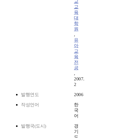
교
교
육
대
학
원
,
유
아
교
육
전
공
,
2007.
2
발행연도
2006
작성언어
한
국
어
발행국(도시)
경
기
도