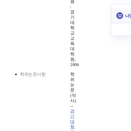
원
:
경
나
기
대
학
교
교
육
대
학
원,
2006
학위논문사항
학
위
논
문
(석
사)
--
경
기
대
학