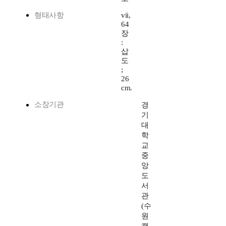
형태사항
vii,
64
장
:
삽
도
;
26
cm.
소장기관
경
기
대
학
교
중
앙
도
서
관
(수
원