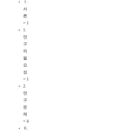
Ⅰ.
서
론
= 1
1.
연
구
의
필
요
성
= 1
2.
연
구
문
제
= 4
Ⅱ.